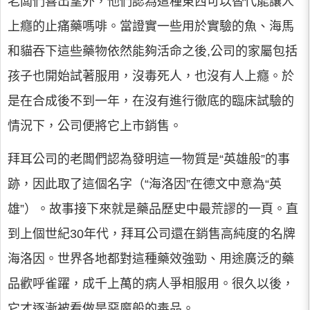
老闆們喜出望外，他們認為這種東西可以替代能讓人
上癮的止痛藥嗎啡。當證實一些用於實驗的魚、海馬
和貓吞下這些藥物依然能夠活命之後,公司的家屬包括
孩子也開始試著服用，沒毒死人，也沒有人上癮。於
是在合成後不到一年，在沒有進行徹底的臨床試驗的
情況下，公司便將它上市銷售。
拜耳公司的老闆們認為發明這一物質是“英雄般”的事
跡，因此取了這個名字（“海洛因”在德文中意為“英
雄”）。故事接下來就是藥品歷史中最荒謬的一頁。直
到上個世紀30年代，拜耳公司還在銷售高純度的名牌
海洛因。世界各地都對這種藥效強勁、用途廣泛的藥
品歡呼雀躍，成千上萬的病人爭相服用。很久以後，
它才逐漸被看做是惡魔般的毒品。