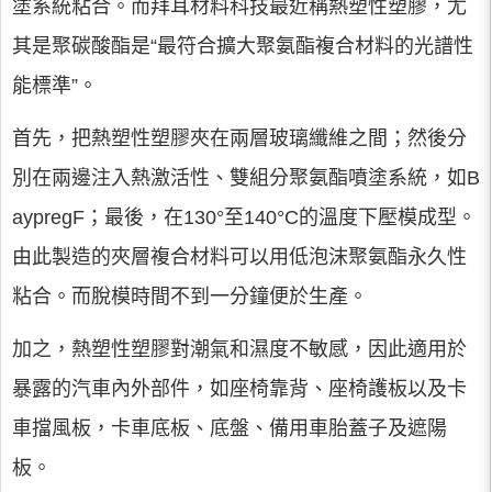
塗系統粘合。而拜耳材料科技最近稱熱塑性塑膠，尤
其是聚碳酸酯是“最符合擴大聚氨酯複合材料的光譜性
能標準”。
首先，把熱塑性塑膠夾在兩層玻璃纖維之間；然後分
別在兩邊注入熱激活性、雙組分聚氨酯噴塗系統，如B
aypregF；最後，在130°至140°C的溫度下壓模成型。
由此製造的夾層複合材料可以用低泡沫聚氨酯永久性
粘合。而脫模時間不到一分鐘便於生產。
加之，熱塑性塑膠對潮氣和濕度不敏感，因此適用於
暴露的汽車內外部件，如座椅靠背、座椅護板以及卡
車擋風板，卡車底板、底盤、備用車胎蓋子及遮陽
板。