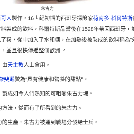
朱古力
西哥人
製作，16世紀初期的西班牙探險家
荷南多·科爾特斯
料製成的飲料，科爾特斯品嘗後在1528年帶回西班牙，
了粉，從中加入了水和糖，在加熱後被製成的飲料稱為“
，並且很快傳遍整個歐洲 。
，由
天主教
人士食用。
·傑斐遜
贊為“具有健康和營養的甜點”。
脂，製成如今人們熟知的可咀嚼朱古力塊。
的方法，從而有了所看到的朱古力。
力的生產，朱古力被運到戰場分發給士兵。