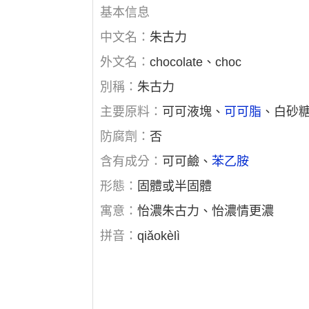
基本信息
中文名：
朱古力
外文名：
chocolate、choc
別稱：
朱古力
主要原料：
可可液塊、
可可脂
、白砂
防腐劑：
否
含有成分：
可可鹼、
苯乙胺
形態：
固體或半固體
寓意：
怡濃朱古力、怡濃情更濃
拼音：
qiǎokèlì