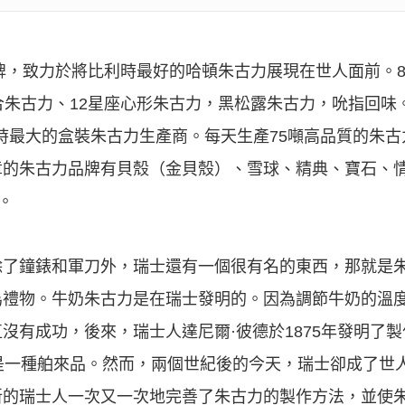
品牌，致力於將比利時最好的哈頓朱古力展現在世人面前。8
合朱古力、12星座心形朱古力，黑松露朱古力，吮指回味。
是目前比利時最大的盒裝朱古力生產商。每天生產75噸高品質的朱
章的朱古力品牌有貝殼（金貝殼）、雪球、精典、寶石、情
。
除了鐘錶和軍刀外，瑞士還有一個很有名的東西，那就是
為禮物。牛奶朱古力是在瑞士發明的。因為調節牛奶的溫
沒有成功，後來，瑞士人達尼爾·彼德於1875年發明了
是一種舶來品。然而，兩個世紀後的今天，瑞士卻成了世
新的瑞士人一次又一次地完善了朱古力的製作方法，並使