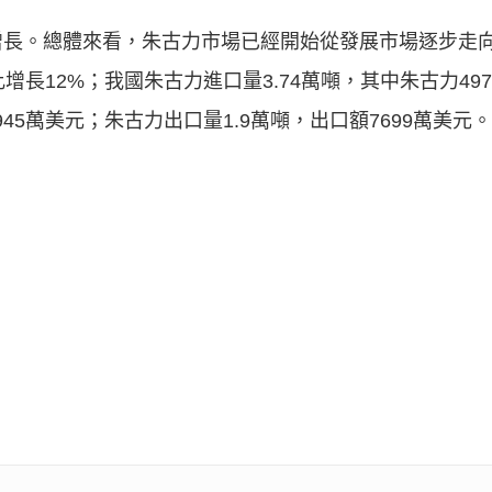
長。總體來看，朱古力市場已經開始從發展市場逐步走向成
長12%；我國朱古力進口量3.74萬噸，其中朱古力497
945萬美元；朱古力出口量1.9萬噸，出口額7699萬美元