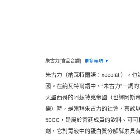
朱古力[食品音譯]
更多義項 ▼
朱古力（納瓦特爾語：xocolātl
國。在納瓦特爾語中，“朱古力”一詞的意
天墨西哥的阿茲特克帝國（也譯阿斯帝卡王朝
儒）時，是崇拜朱古力的社會，喜歡
50CC，是屬於宮廷成員的飲料。可可樹
劑，它對胃液中的蛋白質分解酵素具