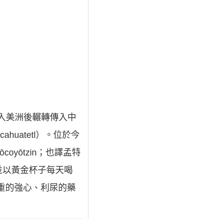
進入美洲後輾轉傳入中
uatetl）。位於今
oyōtzin；也譯孟特
並以黃金杯子每天喝
貴重的強心、利尿的藥