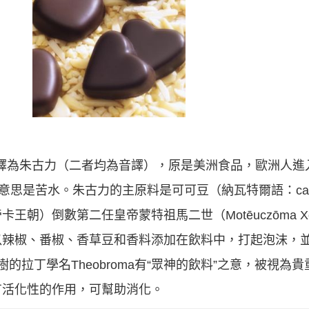
），也譯為朱古力（二者均為音譯），原是美洲食品，歐洲人
思是苦水。朱古力的主原料是可可豆（納瓦特爾語：cacah
）倒數第二任皇帝蒙特祖馬二世（Motēuczōma Xōc
以辣椒、番椒、香草豆和香料添加在飲料中，打起泡沫，
的拉丁學名Theobroma有“眾神的飲料”之意，被視為
有活化性的作用，可幫助消化。