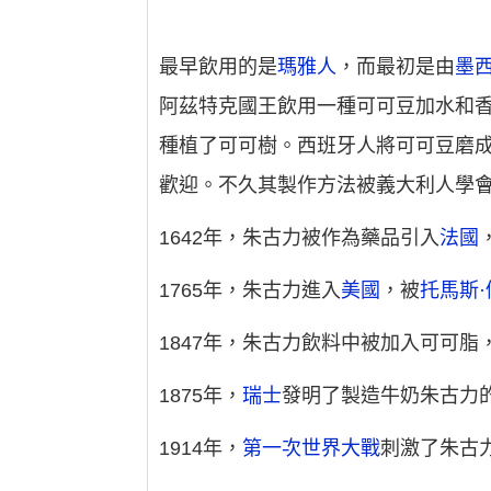
最早飲用的是
瑪雅人
，而最初是由
墨
阿茲特克國王飲用一種可可豆加水和香
種植了可可樹。西班牙人將可可豆磨成
歡迎。不久其製作方法被義大利人學會
1642年，朱古力被作為藥品引入
法國
1765年，朱古力進入
美國
，被
托馬斯
1847年，朱古力飲料中被加入可可
1875年，
瑞士
發明了製造牛奶朱古力
1914年，
第一次世界大戰
刺激了朱古