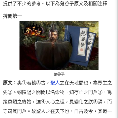
提供了不少的參考。以下為鬼谷子原文及相關注釋。
捭闔第一
鬼谷子
原文：
奧①若稽⑧古，
聖人
之在天地間也，為眾生之
先②。觀陰陽之開闔以名命物，知存亡之門戶③，籌
策萬類之終始，達④人心之理，見變化之朕⑤焉，而
守司其門戶。故聖人之在天下也，自古及今，其道一