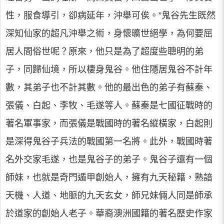
性，服食導引，卻病延年，沖舉可俟。”鬼谷先生既然
深知仙家的超凡沖舉之術，身懷曠世絕學，為何要屈
居人間俗世呢？原來，他只是為了超度些聰明的弟
子，同歸仙境，所以棲身鬼谷。他住隱居鬼谷不計年
數，其弟子也不計其數。他的最出色的弟子有蘇秦、
張儀、白起、李牧、毛遂等人。蘇秦是七國征戰時的
著名軍事家，而張儀是戰國時的著名縱橫家，白起則
是深得鬼谷子兵法的戰國第一名將。此外，戰國時著
名外交家毛遂，也是鬼谷子的弟子。鬼谷子還有一個
師妹，也就是奇門遁甲創始人，擁有九天秘籍，熟諳
天機、人道、地脈的九天玄女，師兄妹倆人同是師承
於道家的創始人老子。華裔澳洲國籍的著名歷史作家