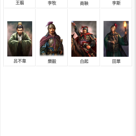
王翦
李牧
李斯
商鞅
呂不韋
樂毅
白起
田單