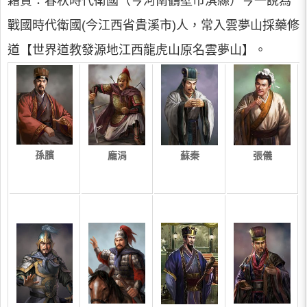
籍貫：春秋時代衛國（今河南鶴壁市淇縣）今一說為
戰國時代衛國(今江西省貴溪市)人，常入雲夢山採藥修
道【世界道教發源地江西龍虎山原名雲夢山】。
孫臏
龐涓
蘇秦
張儀