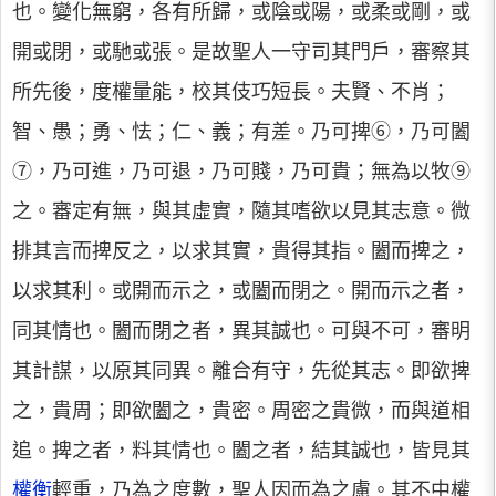
也。變化無窮，各有所歸，或陰或陽，或柔或剛，或
開或閉，或馳或張。是故聖人一守司其門戶，審察其
所先後，度權量能，校其伎巧短長。夫賢、不肖；
智、愚；勇、怯；仁、義；有差。乃可捭⑥，乃可闔
⑦，乃可進，乃可退，乃可賤，乃可貴；無為以牧⑨
之。審定有無，與其虛實，隨其嗜欲以見其志意。微
排其言而捭反之，以求其實，貴得其指。闔而捭之，
以求其利。或開而示之，或闔而閉之。開而示之者，
同其情也。闔而閉之者，異其誠也。可與不可，審明
其計謀，以原其同異。離合有守，先從其志。即欲捭
之，貴周；即欲闔之，貴密。周密之貴微，而與道相
追。捭之者，料其情也。闔之者，結其誠也，皆見其
權衡
輕重，乃為之度數，聖人因而為之慮。其不中權