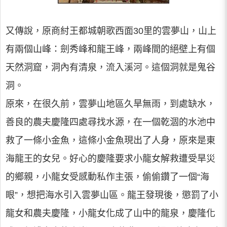
又傳說，原商紂王都城朝歌西面30里的雲夢山，山上
有兩個山峰：劍秀峰和龍王峰，兩峰間的絕壁上有個
天然洞窟，洞內有清泉，流入溪河。這個洞就是鬼谷
洞。
原來，在很久前，雲夢山地區久旱無雨，到處缺水，
善良的農夫慶隆四處尋找水源，在一個乾涸的水池中
救了一條小金魚，這條小金魚現出了人身，原來是東
海龍王的女兒。好心的慶隆要求小龍女解救遭受旱災
的鄉親，小龍女受感動私作主張，偷偷鑽了一個“海
眼”，想把海水引入雲夢山區。龍王發現後，懲罰了小
龍女和農夫慶隆，小龍女化成了山中的龍泉，慶隆化