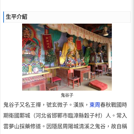
生平介紹
鬼谷子
鬼谷子又名王禪，號玄微子。漢族，
東周
春秋戰國時
期衛國鄴城（河北省邯鄲市臨漳縣穀子村）人。常入
雲夢山採藥修道。因隱居周陽城清溪之鬼谷，故自稱