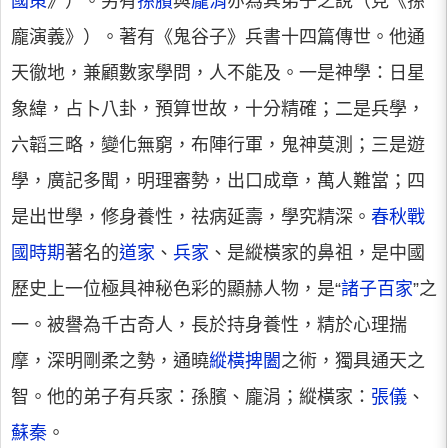
國策
》）。另有
孫臏
與
龐涓
亦為其弟子之說（見《孫
龐演義》）。著有《鬼谷子》兵書十四篇傳世。他通
天徹地，兼顧數家學問，人不能及。一是神學：日星
象緯，占卜八卦，預算世故，十分精確；二是兵學，
六韜三略，變化無窮，布陣行軍，鬼神莫測；三是遊
學，廣記多聞，明理審勢，出口成章，萬人難當；四
是出世學，修身養性，祛病延壽，學究精深。
春秋戰
國時期
著名的
道家
、
兵家
、是縱橫家的鼻祖，是中國
歷史上一位極具神秘色彩的顯赫人物，是“
諸子百家
”之
一。被譽為千古奇人，長於持身養性，精於心理揣
摩，深明剛柔之勢，通曉
縱橫捭闔
之術，獨具通天之
智。他的弟子有兵家：孫臏、龐涓；縱橫家：
張儀
、
蘇秦
。