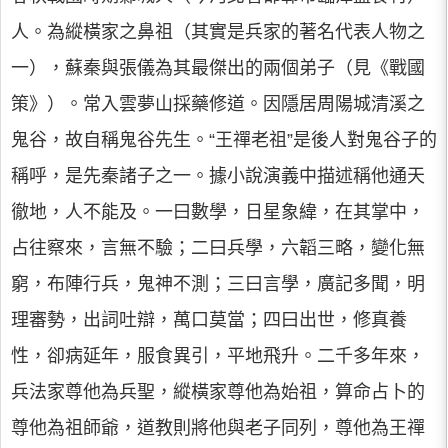
人。為縱橫家之鼻祖（其實是兵家的著名代表人物之
一），蘇秦與張儀為其最傑出的兩個弟子（見《戰國
策》）。常入雲夢山採藥修道。因隱居周陽城清溪之
鬼谷，故自稱鬼谷先生。“王禪老祖”是後人對鬼谷子的
稱呼，是先秦諸子之一。據小說演義中描述稱他通天
徹地，人不能及。一曰數學，日星象緯，在其掌中，
占往察來，言無不驗；二曰兵學，六韜三略，變化無
窮，布陣行兵，鬼神不測；三曰言學，廣記多聞，明
理審勢，出詞吐辯，萬口莫當；四曰出世，修真養
性，卻病延年，服食異引，平地飛升。二千多年來，
兵法家尊他為兵聖，縱橫家尊他為始祖，算命占卜的
尊他為祖師爺，道教則將他與老子同列，尊他為王禪