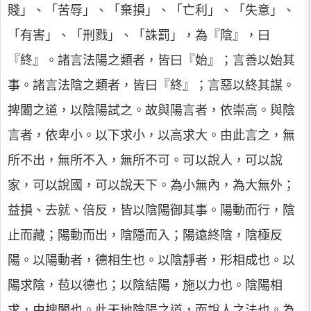
賤」、「苦辱」、「棄損」、「亡利」、「失意」、
「有害」、「刑戮」、「誅罰」，為『陰』，曰
『終』。諸言法陽之類者，皆曰『始』；言善以始其
事。諸言法陰之類者，皆曰『終』；言惡以終其謀。
捭闔之道，以陰陽試之。故與陽言者，依崇高。與陰
言者，依卑小。以下求小，以高求大。由此言之，無
所不出，無所不入，無所不可。可以說人，可以說
家，可以說國，可以說天下。為小無內，為大無外；
益損、去就、倍反，皆以陰陽御其事。陽動而行，陰
止而藏；陽動而出，陰隱而入；陽遠終陰，陰極反
陽。以陽動者，德相生也。以陰靜者，形相成也。以
陽求陰，苞以德也；以陰結陽，施以力也。陰陽相
求，由捭闔也。此天地陰陽之道，而說人之法也。為