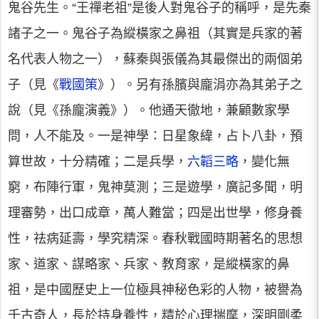
鬼谷先生。“王禪老祖”是後人對鬼谷子的稱呼，是先秦
諸子之一。鬼谷子為縱橫家之鼻祖（其實是兵家的著
名代表人物之一），蘇秦與張儀為其最傑出的兩個弟
子（見《
戰國策
》）。另有孫臏與龐涓亦為其弟子之
說（見《孫龐演義》）。他通天徹地，兼顧數家學
問，人不能及。一是神學：日星象緯，占卜八卦，預
算世故，十分精確；二是兵學，
六韜三略
，變化無
窮，布陣行軍，鬼神莫測；三是遊學，廣記多聞，明
理審勢，出口成章，萬人難當；四是出世學，修身養
性，祛病延壽，學究精深。春秋戰國時期著名的思想
家、道家、謀略家、兵家、教育家，是縱橫家的鼻
祖，是中國歷史上一位極具神秘色彩的人物，被譽為
千古奇人，長於持身養性，精於心理揣摩，深明剛柔