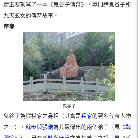
蕭玉寒就寫了一本《鬼谷子傳奇》，專門講鬼谷子和
九天玄女的傳奇故事。
序考
鬼谷子
鬼谷子為縱橫家之鼻祖（其實是
兵家
的著名代表人物
之一），
蘇秦
與
張儀
為其最傑出的兩個弟子（見《
戰