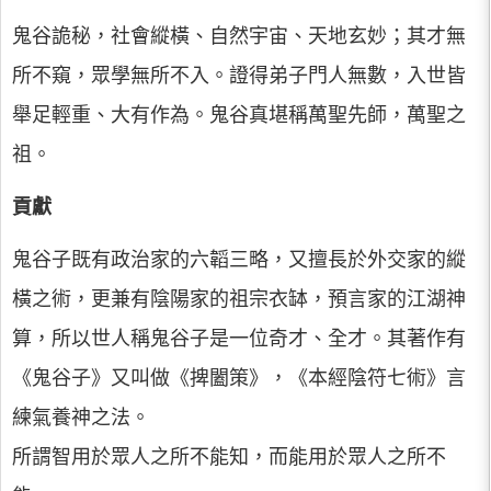
鬼谷詭秘，社會縱橫、自然宇宙、天地玄妙；其才無
所不窺，眾學無所不入。證得弟子門人無數，入世皆
舉足輕重、大有作為。鬼谷真堪稱萬聖先師，萬聖之
祖。
貢獻
鬼谷子既有政治家的六韜三略，又擅長於外交家的縱
橫之術，更兼有陰陽家的祖宗衣缽，預言家的江湖神
算，所以世人稱鬼谷子是一位奇才、全才。其著作有
《鬼谷子》又叫做《捭闔策》，《本經陰符七術》言
練氣養神之法。
所謂智用於眾人之所不能知，而能用於眾人之所不