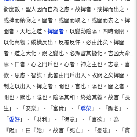
衡度數，聖人因而自為之慮。故捭者，或捭而出之，
或捭而納⑩之。闔者，或闔而取之，或闔而去之。捭
闔者，天地之道。
捭闔者
，以變動陰陽，四時開閉，
以化萬物；縱橫反出，反覆反忤，必由此矣。捭闔
者，道之大化，說之變也。必豫審其變化。吉凶大命□
焉。口者，心之門戶也。心者，神之主也。志意、喜
欲、思慮、智謀，此皆由門戶出入。故關之矣捭闔，
制之以出入。捭之者，開也，言也，陽也。闔之者，
閉也，默也，陰也。陰陽其和，終始其義。故言「長
生」、「安樂」、「富貴」、「
尊榮
」、「顯名」、
「
愛好
」、「財利」、「得意」、「喜欲」，為
『陽』，曰『始』。故言「死亡」、「憂患」、「貧