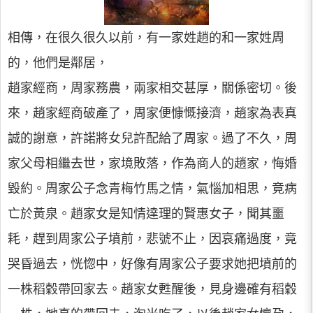
相傳，在很久很久以前，有一家姓趙的和一家姓周
的，他們是鄰居，
趙家經商，周家務農，兩家相交甚厚，關係密切。後
來，趙家經商破產了，周家便慷慨接濟，趙家為表真
誠的謝意，許諾將女兒許配給了周家。過了不久，周
家父母相繼去世，家境敗落，作為商人的趙家，悔婚
毀約。周家公子念青梅竹馬之情，氣惱加相思，竟病
亡於黃泉。趙家女是知情達理的賢惠女子，聞其噩
耗，趕到周家公子墳前，悲號不止，因哀痛過度，竟
哭昏過去，恍惚中，好像有周家公子要求她把墳前的
一株稻穀帶回家去。趙家女甦醒後，見身邊確有稻穀