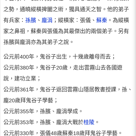
之勢，通曉縱橫捭闔之術，獨具通天之智。他的弟子
有兵家：
孫臏
、
龐涓
；縱橫家：張儀、
蘇秦
。為縱橫
家之鼻祖，蘇秦與張儀為其最傑出的兩個弟子。另有
孫臏與龐涓亦為其弟子之說。
公元前400年，鬼谷子出生，十幾歲離母而去；
公元前380年，鬼谷子20歲，走出雲霧山去各國遊
說，建功立業；
公元前361年，鬼谷子返回雲霧山隱居教書授課，孫、
龐20歲拜鬼谷子學藝；
公元前355年，孫臏、龐涓學成。
公元前353年，孫臏、龐涓大戰於
桂陵
。
公元前330年，張儀48歲蘇秦18歲拜鬼谷子學藝。