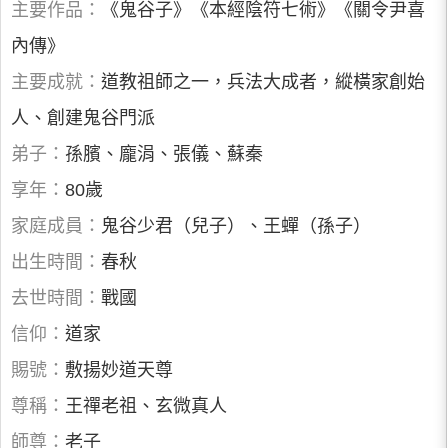
主要作品：
《鬼谷子》《本經陰符七術》《關令尹喜
內傳》
主要成就：
道教祖師之一，兵法大成者，縱橫家創始
人、創建鬼谷門派
弟子：
孫臏、龐涓、張儀、蘇秦
享年：
80歲
家庭成員：
鬼谷少君（兒子）、王蟬（孫子）
出生時間：
春秋
去世時間：
戰國
信仰：
道家
賜號：
敷揚妙道天尊
尊稱：
王禪老祖、玄微真人
師尊：
老子