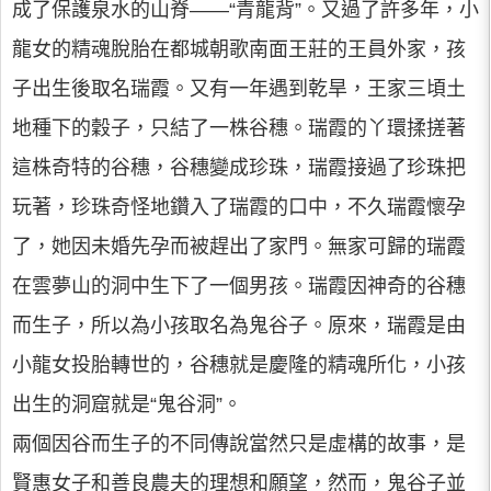
成了保護泉水的山脊——“青龍背”。又過了許多年，小
龍女的精魂脫胎在都城朝歌南面王莊的王員外家，孩
子出生後取名瑞霞。又有一年遇到乾旱，王家三頃土
地種下的穀子，只結了一株谷穗。瑞霞的丫環揉搓著
這株奇特的谷穗，谷穗變成珍珠，瑞霞接過了珍珠把
玩著，珍珠奇怪地鑽入了瑞霞的口中，不久瑞霞懷孕
了，她因未婚先孕而被趕出了家門。無家可歸的瑞霞
在雲夢山的洞中生下了一個男孩。瑞霞因神奇的谷穗
而生子，所以為小孩取名為鬼谷子。原來，瑞霞是由
小龍女投胎轉世的，谷穗就是慶隆的精魂所化，小孩
出生的洞窟就是“鬼谷洞”。
兩個因谷而生子的不同傳說當然只是虛構的故事，是
賢惠女子和善良農夫的理想和願望，然而，鬼谷子並