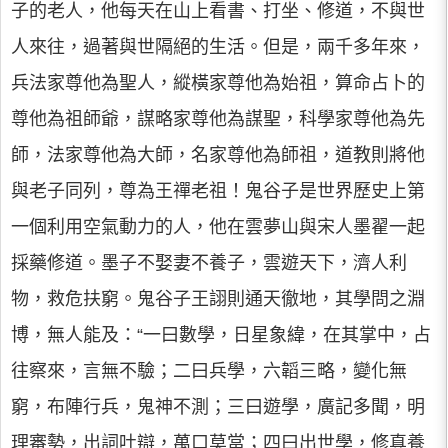
子的老人，他每天在山上看書、打坐、修道，不與世
人來往，過著與世隔絕的生活。但是，兩千多年來，
兵法家尊他為聖人，縱橫家尊他為始祖，算命占卜的
尊他為祖師爺，謀略家尊他為謀聖，科學家尊他為先
師，法家尊他為大師，名家尊他為師祖，道教則將他
與老子同列，尊為王禪老祖！鬼谷子是世界歷史上第
一個利用空氣動力的人，他在雲夢山與宋人墨翟一起
採藥修道。墨子不娶妻不養子，雲遊天下，濟人利
物，救危扶窮。鬼谷子王詡則通天徹地，其學問之淵
博，無人能及：“一曰數學，日星象緯，在其掌中，占
往察來，言無不驗；二曰兵學，六韜三略，變化無
窮，布陣行兵，鬼神不測；三曰遊學，廣記多聞，明
理審勢，出詞吐辯，萬口莫當；四曰出世學，修真養