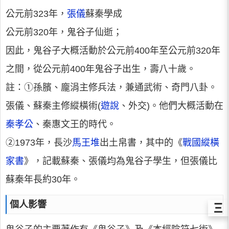
公元前323年，
張儀
蘇秦學成
公元前320年，鬼谷子仙逝；
因此，鬼谷子大概活動於公元前400年至公元前320年
之間，從公元前400年鬼谷子出生，壽八十歲。
註：①孫臏、龐涓主修兵法，兼通武術、奇門八卦。
張儀、蘇秦主修縱橫術(
遊說
、外交)。他們大概活動在
秦孝公
、秦惠文王的時代。
②1973年，長沙
馬王堆
出土帛書，其中的《
戰國縱橫
家書
》，記載蘇秦、張儀均為鬼谷子學生，但張儀比
蘇秦年長約30年。
個人影響
Ξ