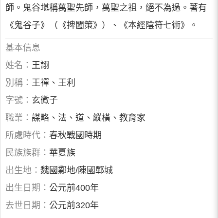
師。鬼谷堪稱萬聖先師，萬聖之祖，絕不為過。著有
《鬼谷子》（《捭闔策》）、《本經陰符七術》。
基本信息
姓名：
王詡
別稱：
王禪、王利
字號：
玄微子
職業：
謀略、法、道、縱橫、教育家
所處時代：
春秋戰國時期
民族族群：
華夏族
出生地：
魏國鄴地/陳國鄲城
出生日期：
公元前400年
去世日期：
公元前320年