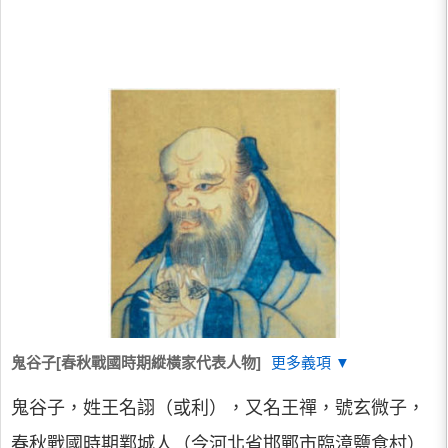
鬼谷子[春秋戰國時期縱橫家代表人物]
更多義項 ▼
鬼谷子，姓王名詡（或利），又名王禪，號玄微子，
春秋戰國時期鄴城人（今河北省邯鄲市臨漳鹽食村）