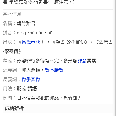
書”常誤寫為“磬竹難書”，應注意。】
基本信息
名稱：
罄竹難書
拼音：
qìng zhú nán shū
出處：
《
呂氏春秋
》，《漢書·公孫賀傳》，《舊唐書
·李密傳》
釋義：
形容罪行多得寫不完，多形容
罪惡
累累
近義詞：
罪大惡極，
數不勝數
反義詞：
微乎其微
用法：
貶義 謂語
例句：
日本侵華戰犯的罪惡，罄竹難書
成語辨析