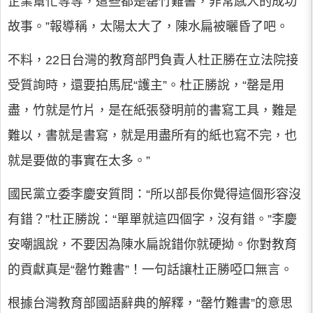
企業幫忙等等，這些都是罄竹難書，非常感人的成功
故事。”報導稱，太陽太大了，陳水扁被曬昏了吧。
不料，22日台灣的教育部門負責人杜正勝在立法院接
受質詢時，還要拍馬屁“護主”。杜正勝說，“罄是用
盡，竹就是竹片，是在紙張發明前的書寫工具，難是
難以，書就是書寫，就是用盡所有的紙也寫不完，也
就是要做的事實在太多。”
國民黨立委李慶安質問：“所以部長你覺得這個形容沒
有錯？”杜正勝說：“單單就這四個字，沒有錯。”李慶
安嘲諷說，不要因為陳水扁說錯你就硬拗。你對教育
的貢獻真是“罄竹難書”！一句話讓杜正勝啞口無言。
根據台灣教育部國語辭典的解釋，“罄竹難書”的意思