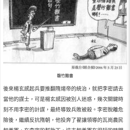
罄竹難書
後來楊玄感起兵要推翻隋煬帝的統治，就把李密請去
當他的謀士，可是楊玄感因被別人迷惑，幾次關鍵時
刻不用李密的計謀，最終導致兵敗被殺。李密脫離危
險後，繼續反抗隋朝，他投奔了翟讓領導的瓦崗農民