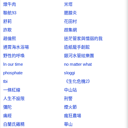
燉牛肉
米塔
聯航93
腮腺炎
舒莉
花田村
詐欺
趕集網
趙倫熙
迷茫管家與懦弱的我
通霄海水浴場
造紙龍手創館
野性的呼喚
銀河水管絃樂團
In our time
no matter what
phosphate
sloggi
tbi
《生化危機2》
一條紅線
中山站
人生不設限
刑警
彌陀
煙火節
痛經
瘋狂農場
白蘭氏雞精
華山