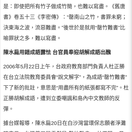
是：即使把所有竹子做成竹簡，也難以寫盡。《舊唐
書》卷五十三《李密傳》：“罄南山之竹，書罪未窮；
決東海之波，流惡難盡。”後世於是就用“罄竹難書”比
喻罪狀之多，難以寫盡。
陳水扁用錯成語露怯 台官員奉迎胡解成語出醜
2006年5月22日上午，台政府教育部門負責人杜正勝
在台立法院教育委員會“說文解字”，為成語“罄竹難書”
下了新的批註，意思是“用盡所有的紙張都寫不完”。杜
正勝胡解成語，遭到立委嘲諷和島內中文教師的反
彈。
據台媒報導，陳水扁20日在白沙灣當環保志願者淨灘