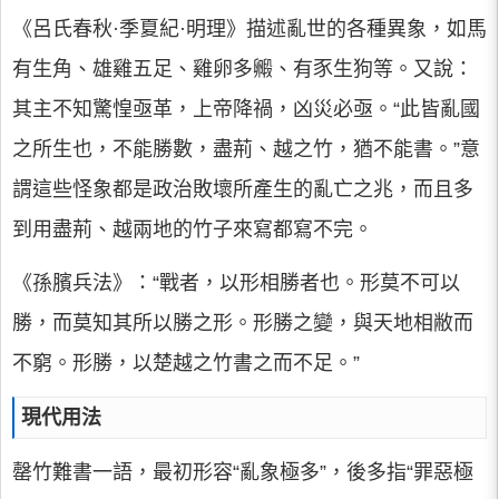
《呂氏春秋·季夏紀·明理》描述亂世的各種異象，如馬
有生角、雄雞五足、雞卵多毈、有豕生狗等。又說：
其主不知驚惶亟革，上帝降禍，凶災必亟。“此皆亂國
之所生也，不能勝數，盡荊、越之竹，猶不能書。”意
謂這些怪象都是政治敗壞所產生的亂亡之兆，而且多
到用盡荊、越兩地的竹子來寫都寫不完。
《孫臏兵法》：“戰者，以形相勝者也。形莫不可以
勝，而莫知其所以勝之形。形勝之變，與天地相敝而
不窮。形勝，以楚越之竹書之而不足。”
現代用法
罄竹難書一語，最初形容“亂象極多”，後多指“罪惡極