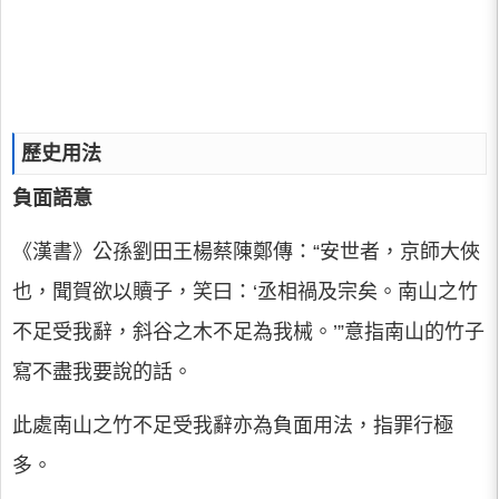
歷史用法
負面語意
《漢書》公孫劉田王楊蔡陳鄭傳：“安世者，京師大俠
也，聞賀欲以贖子，笑曰：‘丞相禍及宗矣。南山之竹
不足受我辭，斜谷之木不足為我械。’”意指南山的竹子
寫不盡我要說的話。
此處南山之竹不足受我辭亦為負面用法，指罪行極
多。