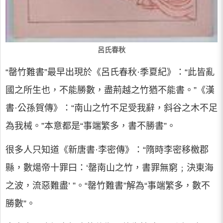
呂氏春秋
“罄竹難書”最早出現於《呂氏春秋·季夏紀》：“此皆亂
國之所生也，不能勝數，盡荊越之竹猶不能書。”《漢
書·公孫賀傳》：“南山之竹不足受我辭，斜谷之木不足
為我械。”本意都是“事端繁多，書不勝書”。
很多人只知道《新唐書·李密傳》：“隋時李密移檄郡
縣，數煬帝十罪曰：‘罄南山之竹，書罪無窮﹔決東海
之波，流惡難盡’ ”。“罄竹難書”解為“事端繁多，數不
勝數”。