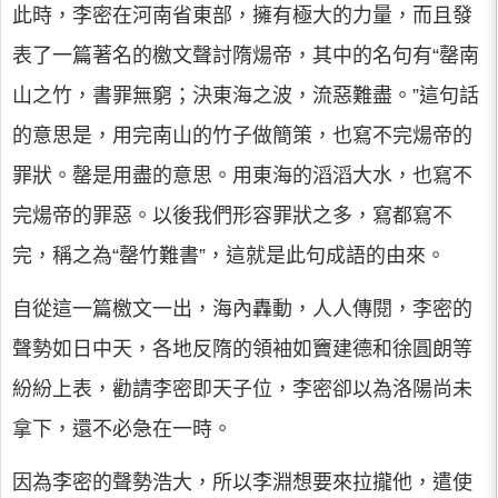
此時，李密在河南省東部，擁有極大的力量，而且發
表了一篇著名的檄文聲討隋煬帝，其中的名句有“罄南
山之竹，書罪無窮；決東海之波，流惡難盡。”這句話
的意思是，用完南山的竹子做簡策，也寫不完煬帝的
罪狀。罄是用盡的意思。用東海的滔滔大水，也寫不
完煬帝的罪惡。以後我們形容罪狀之多，寫都寫不
完，稱之為“罄竹難書”，這就是此句成語的由來。
自從這一篇檄文一出，海內轟動，人人傳閱，李密的
聲勢如日中天，各地反隋的領袖如竇建德和徐圓朗等
紛紛上表，勸請李密即天子位，李密卻以為洛陽尚未
拿下，還不必急在一時。
因為李密的聲勢浩大，所以李淵想要來拉攏他，遣使