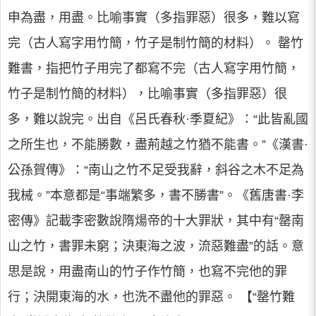
申為盡，用盡。比喻事實（多指罪惡）很多，難以寫
完（古人寫字用竹簡，竹子是制竹簡的材料）。 罄竹
難書，指把竹子用完了都寫不完（古人寫字用竹簡，
竹子是制竹簡的材料），比喻事實（多指罪惡）很
多，難以說完。出自《呂氏春秋·季夏紀》：“此皆亂國
之所生也，不能勝數，盡荊越之竹猶不能書。”《漢書·
公孫賀傳》：“南山之竹不足受我辭，斜谷之木不足為
我械。”本意都是“事端繁多，書不勝書”。《舊唐書·李
密傳》記載李密數說隋煬帝的十大罪狀，其中有“罄南
山之竹，書罪未窮；決東海之波，流惡難盡”的話。意
思是說，用盡南山的竹子作竹簡，也寫不完他的罪
行；決開東海的水，也洗不盡他的罪惡。 【“罄竹難