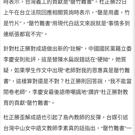
時表示，台灣義工的貢獻是“罄竹難書”。杜正勝22日
上午在台立法院回應相關質詢時表示，“罄是用盡，竹
是竹片”，“罄竹難書”用現代白話文來說就是“事情多到
連紙張都寫不完”。
針對杜正勝對成語做出新的“註解”，中國國民黨籍立委
李慶安則批評，這是替陳水扁說錯話在“硬拗”，她質
疑，如果學生作文中出現“老師對我的恩惠真是罄竹難
書”，這樣算對還是不對？杜正勝則回答說，“我不能當
閱卷老師”，李慶安最後語帶嘲諷地“讚許”杜正勝對教
育的貢獻“罄竹難書”。
杜正勝歪解成語也引起了島內教師的反彈，台媒引述
台灣中山女中語文教師李素真的話指出，“罄竹難書”一