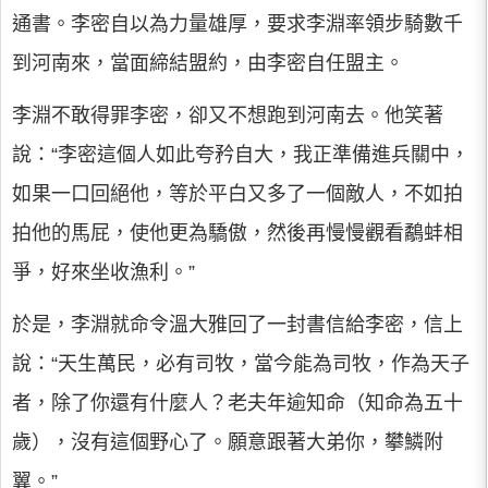
通書。李密自以為力量雄厚，要求李淵率領步騎數千
到河南來，當面締結盟約，由李密自任盟主。
李淵不敢得罪李密，卻又不想跑到河南去。他笑著
說：“李密這個人如此夸矜自大，我正準備進兵關中，
如果一口回絕他，等於平白又多了一個敵人，不如拍
拍他的馬屁，使他更為驕傲，然後再慢慢觀看鷸蚌相
爭，好來坐收漁利。”
於是，李淵就命令溫大雅回了一封書信給李密，信上
說：“天生萬民，必有司牧，當今能為司牧，作為天子
者，除了你還有什麼人？老夫年逾知命（知命為五十
歲），沒有這個野心了。願意跟著大弟你，攀鱗附
翼。”