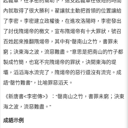
起義軍，在李密的幫助下，這支起義軍在很短的時間
內就取得了很大勝利。翟讓就主動把首領的位置讓給
了李密。李密建立政權後，在進攻洛陽時，李密發出
了討伐隋煬帝的檄文，宣布隋煬帝有十大罪狀，號召
百姓起來推翻隋煬帝，其中有“罄南山之竹，書罪未
窮；決東海之波，流惡難盡。”意思是把南山的竹子都
製成竹簡，也寫不完隋煬帝的罪狀，決開東海的堤
壩，滔滔海水流完了，隋煬帝的惡行還沒有流完。成
語“罄竹難書”，比喻罪惡滔天。
《新唐書<李密傳>》：“罄南山之竹，書罪未窮；決東
海之波，流惡難盡。”
成語示例