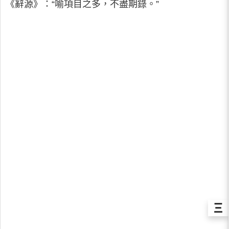
《辭源》：“喻項目之多，不盡期錄。”
Ξ