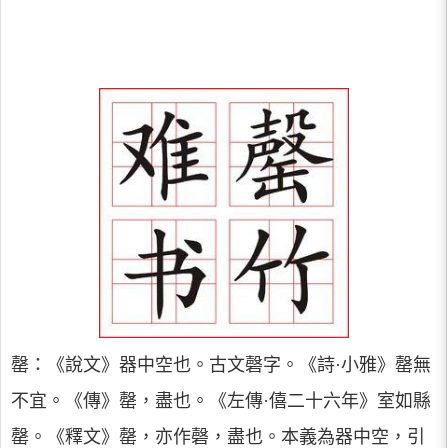
罄：《說文》器中空也。古文磬字。《詩·小雅》罄無
不宜。《傳》罄，盡也。《左傳·僖二十六年》室如縣
罄。《釋文》罄，亦作磬，盡也。本義為器中空，引