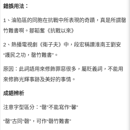
錯誤用法：
1、淪陷區的同胞在抗戰中所表現的奇蹟，真是所謂罄
竹難書啊。鄒韜奮《抗戰以來》
2、熱播電視劇《衛子夫》中，段宏稱讚淮南王劉安
“護民之功，罄竹難書”。
原因：此詞語用來修飾罪惡很多，屬貶義詞，不能用
來修飾光輝事跡及美好的事情。
成語辨析
注意字型區分：“罄”不能寫作“馨”
“罄”古同“磬”，可作“磬竹難書”