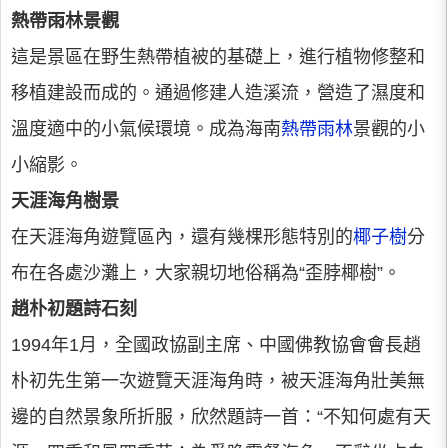
熱帶雨林景觀
這是景區在野生熱帶植被的基礎上，進行植物修整和
移植建設而成的。通過修建人造溪流，營造了濕度和
溫度適中的小氣候環境。成為海南
熱帶雨林
景觀的小
小縮影。
天涯海角樹景
在天涯海角遊覽區內，還有幾棵形態特別的
椰子樹
分
布在各處沙灘上，大家親切地俗稱為“歪脖椰樹”。
趙朴初題詩石刻
1994年1月，全國政協副主席、中國佛教協會會長趙
朴初先生第一次遊覽天涯海角時，被天涯海角壯美無
邊的自然景象所折服，欣然題詩一首：“不知何處有天