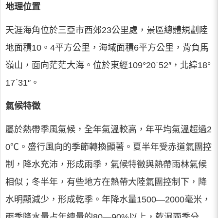
地理位置
天涯海角位於三亞市西郊23公里處，景區總體規劃陸
地面積10。4平方公里，海域面積6平方公里，背負馬
嶺山，面向茫茫大海。位於東經109°20ˊ52″，北緯18°
17ˊ31″。
氣候特徵
屬於熱帶季風氣候，全年氣溫較高，年平均氣溫超過2
0℃。盛行風向的季節轉換顯著。夏半年受赤道氣團控
制，降水充沛，形成雨季，氣候特徵與熱帶雨林氣候
相似；冬半年，有些地方在熱帶大陸氣團控制下，降
水明顯減少，形成乾季。年降水量1500—2000毫米，
雨季降水量占年總量的80—90%以上，乾濕兩季分