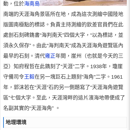
動，位於
海南島
南端的天涯海角景區所在地，成為這次測繪中國陸地
版圖南極點的標誌。負責主持測繪的欽差官員們在此
處剖石刻碑鐫書“海判南天”四個大字，“以為標誌，並
須永久保存”。由此“海判南天”成為天涯海角遊覽區內
最早的石刻。清代
雍正
年間，崖州（也就是今天的三
亞）知府程哲在此鐫刻了“天涯”二字。1938年，瓊崖
守備司令
王毅
在另一塊巨石上題刻"海角"二字。1961
年，郭沫若在“天涯”石的另一側題寫了“天涯海角遊覽
區”七個大字。至此，天涯灣畔的這片濱海地帶便成了
名副其實的“天涯海角” 。
地理環境