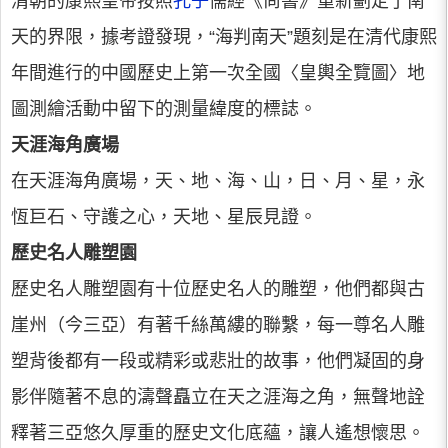
清朝的康熙皇帝按照
孔子
儒經《尚書》重新劃定了南
天的界限，據考證發現，“海判南天”題刻是在清代康熙
年間進行的中國歷史上第一次全國〈皇輿全覽圖〉地
圖測繪活動中留下的測量緯度的標誌。
天涯海角廣場
在天涯海角廣場，天、地、海、山，日、月、星，永
恆巨石、守護之心，天地、星辰見證。
歷史名人雕塑園
歷史名人雕塑園有十位歷史名人的雕塑，他們都與古
崖州（今三亞）有著千絲萬縷的聯繫，每一尊名人雕
塑背後都有一段或精彩或悲壯的故事，他們凝固的身
影伴隨著不息的濤聲矗立在天之涯海之角，無聲地詮
釋著三亞悠久厚重的歷史文化底蘊，讓人遙想懷思。