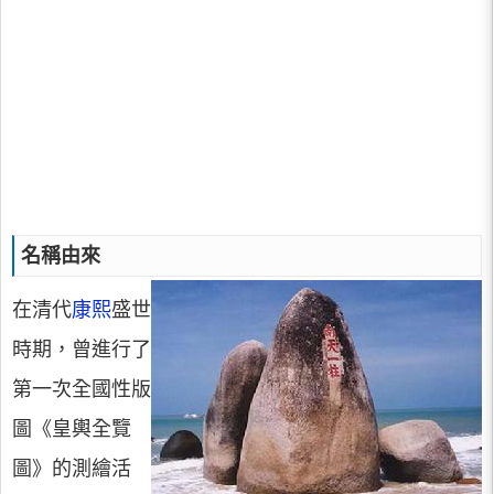
名稱由來
在清代
康熙
盛世
時期，曾進行了
第一次全國性版
圖《皇輿全覽
圖》的測繪活