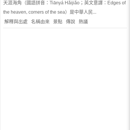
天涯海角（國語拼音：Tiānyá Hǎijiǎo；英文意譯：Edges of
the heaven, corners of the sea）是中華人民...
解釋與出處 名稱由來 景點 傳說 熱議