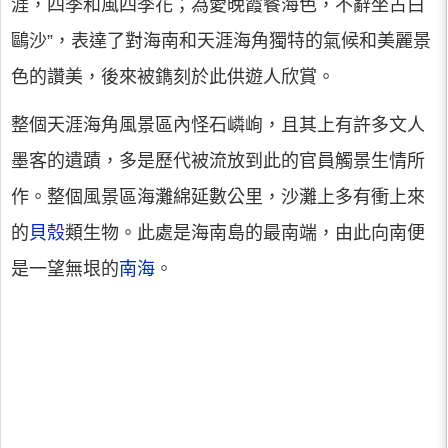
涯，四季和風四季花；為愛晚霞餐海色，不辭坐占白
鷗沙”，表達了對海南和天涯海角獨特的氣候和美麗景
色的讚美，後來被鐫刻於此供遊人欣賞。
整個天涯海角風景區內怪石嶙峋，且其上有許多文人
墨客的遺蹟，多是歷代被流放到此的官員觸景生情所
作。整個風景區海灘綿延數公里，沙灘上多有衝上來
的
貝殼
類生物。此處是海南島的最南端，由此向南便
是一望無垠的
南海
。