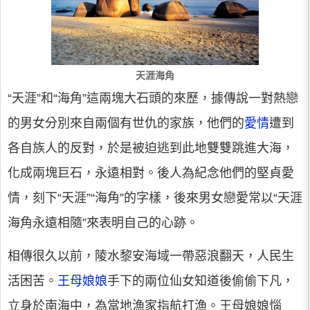
天涯海角
“天涯”和“海角”這兩塊大石頭的來歷，據傳說一對熱戀
的男女分別來自兩個有世仇的家族，他們的
愛情
遭到
各自族人的反對，於是被迫逃到此地雙雙跳進大海，
化成兩塊巨石，永遠相對。後人為紀念他們的堅貞愛
情，刻下“天涯”“海角”的字樣，後來男女戀愛常以“天涯
海角永遠相隨”來表明自己的心跡。
相傳很久以前，陵水黎安海域一帶惡浪翻天，人民生
活困苦。
王母娘娘
手下的兩位仙女知道後偷偷下凡，
立身於南海中，為當地漁家指航打漁。王母娘娘惱