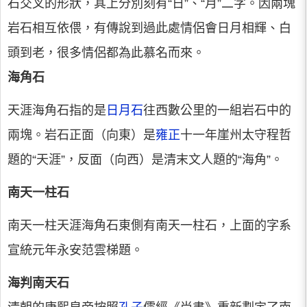
石交叉的形狀，其上分別刻有“日”、“月”二字。因兩塊
岩石相互依偎，有傳說到過此處情侶會日月相輝、白
頭到老，很多情侶都為此慕名而來。
海角石
天涯海角石指的是
日月石
往西數公里的一組岩石中的
兩塊。岩石正面（向東）是
雍正
十一年崖州太守程哲
題的“天涯”，反面（向西）是清末文人題的“海角”。
南天一柱石
南天一柱天涯海角石東側有南天一柱石，上面的字系
宣統元年永安范雲梯題。
海判南天石