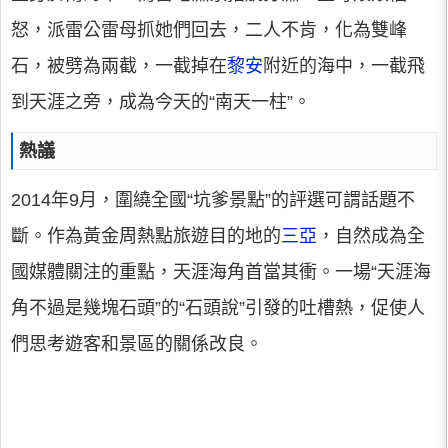
怒，派雷公雷母抓她們回去，二人不肯，化為雙峰
石，被劈為兩截，一截掉在
黎安
附近的海中，一截飛
到天涯之旁，成為今天的“南天一柱”。
熱議
2014年9月，圍繞全國“坑爹景點”的評選可謂話題不
斷。作為黃金周熱點旅遊目的地的
三亞
，自然成為全
國媒體關注的重點，天涯海角首當其衝。一場“天涯海
角不過是幾塊石頭”的“石頭說”引發的吐槽熱，促使人
們思考遊客和景區的關係改良。