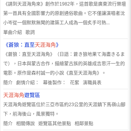
《請到天涯海角來》創作於1982年，這首歌是廣東流行樂壇
第一首具有全國影響力的原創通俗歌曲。它不僅讓演唱者沈
小岑從一個默默無聞的建築工人成為一個炙手可熱...
單曲介紹 歌詞
《蒼狼：直至
天涯海角
》
《蒼狼：直至天涯海角》（日語：蒼き狼地果て海盡きるま
で），日本與蒙古合作，描繪蒙古族的英雄成吉思汗一生的
電影。原作是森村誠一的小說《直至天涯海角》。
簡介 劇情介紹： 幕後製作： 花絮 演職員表
天涯海角
遊覽區
天涯海角遊覽區位於三亞市區約23公里的天涯鎮下馬嶺山腳
下，前海後山，風景獨特。
簡介 相關傳說 遊覽區其他景點 相鄰景點