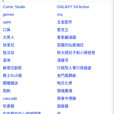
Comic Studio
GALAXY S4 Active
gemini
mq
spirit
五金配件
口臭
夏克立
大男人
客家鹹湯圓
徐潔兒
惡魔的仙度瑞拉
投注站
新大頭兒子和小頭爸爸
淚海
湧蓮寺
破壞式創新
行政院人事行政總處
賓士GLE級
金門風獅爺
閣樓雜誌
陶氏化學
雨刷
頭城農場
cascade
再會中港路
吃香腸
固齒器
在世界的中心呼喊愛情
尻