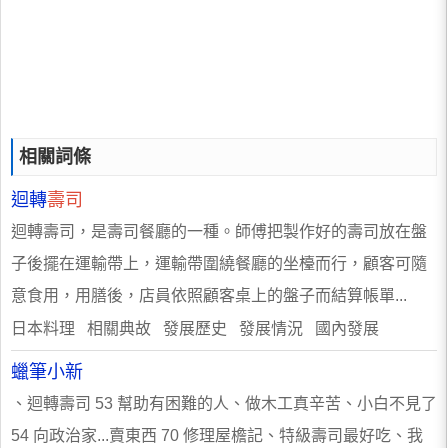
相關詞條
迴轉
壽司
迴轉壽司，是壽司餐廳的一種。師傅把製作好的壽司放在盤
子後擺在運輸帶上，運輸帶圍繞餐廳的坐檯而行，顧客可隨
意食用，用膳後，店員依照顧客桌上的盤子而結算帳單...
日本料理 相關典故 發展歷史 發展情況 國內發展
蠟筆小新
、迴轉壽司 53 幫助有困難的人、做木工真辛苦、小白不見了
54 向政治家...賣東西 70 修理屋檐記、特級壽司最好吃、我