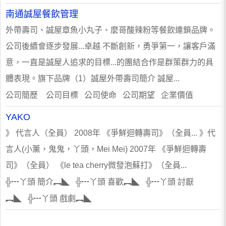
南通誠屋餐飲管理
外帶壽司、誠屋章魚小丸子、麼哥酸辣粉等餐飲連鎖品牌。
公司後續會逐步發展...卓越 不斷創新，勇爭第一，讓客戶滿
意，一直是誠屋人追求的目標...的團結合作是群策群力的具
體表現。旗下品牌（1）誠屋外帶壽司簡介 誠屋...
公司簡歷 公司目標 公司使命 公司期望 企業價值
YAKO
》 代言人（全員） 2008年 《爭鮮迴轉壽司》（全員... 》代
言人(小薰，鬼鬼，丫頭，Mei Mei) 2007年 《爭鮮迴轉壽
司》（全員） 《le tea cherry微發泡蘇打》（全員...
╬┅丫頭 簡介︻◣ ╬┅丫頭 喜歡︻◣ ╬┅丫頭 討厭
︻◣ ╬┅丫頭 戲劇︻◣