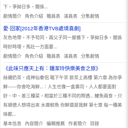
下，爭拗日多，關係...
劇情簡介 角色介紹 職員表 演員表 分集劇情
愛·回家[2012年香港TVB處境喜劇]
灰色地帶，不予苟同，兩父子同一屋檐下，爭拗日多，關係
時好時壞。馬壯一方面要...
劇情簡介 角色介紹 職員表 演員表 分集劇情
《此味只應天上有：鍾潔玲快樂美食之旅》
絲襪奶茶，成神仙眷侶 喝下午茶 飲茶上高樓 第六章 為你爭
鮮——你會吃海鮮...：人生也像一盒壽司，人人都要面對
好、中、差三種菜，相當於三種不同的際遇... 鯪魚兩食，只
有順德人想得出來 水庫鯇魚 你鮮還是我鮮 第七章 每一種美
味都...
基本信息 內容簡介 編輯推薦 作者簡介 目錄