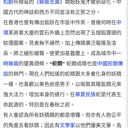
松齡
所撰寫的《
聊齋志異
》開始妖鬼才被邪惡化。中
國古代的神話和西方不同並沒有正邪之分。
在香港也曾有傳出狐妖在市區中作祟，曾幾何時在
中
環
某商業大廈的雲石外牆上忽然出現了五個狐狸頭的
紋理圖案，見者無不譁然，加上傳媒廣泛報導及渲
染，將之繪形繪聲，使更加甚囂塵上，成為城市中
一
時無兩
的靈異頭條。
“蛇精”
蛇類成精也是
中國民間傳
說
的熱門。現在人們知道的蛇精跟大多會化身的妖精
一樣，也喜歡以美色迷惑男子，以吸取其陽氣精元來
強大法力，增加本身的道行。在
華夏民族
蛇是代表生
命起源的，特別是在春秋之前。
有人會認為所有妖精類的都是壞種，但亦有人抱公平
的角度去看妖精；因此有
文學家
以他們優美文筆，為