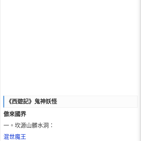
《西遊記》鬼神妖怪
傲來國界
一。坎源山髒水洞：
混世魔王