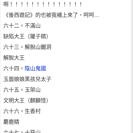
啊！！！！！！！！！！！！！！
《後西遊記》的也被我補上來了，呵呵…
六十二。不滿山
缺陷大王（獾子精）
六十三。解脫山闔洞
解脫大王
六十四。
陰山
鬼國
玉面娘娘黑孩兒太子
六十五。玉架山
文明大王（麒麟怪）
六十六。生香村
麝鹿精
六十七。十惡山