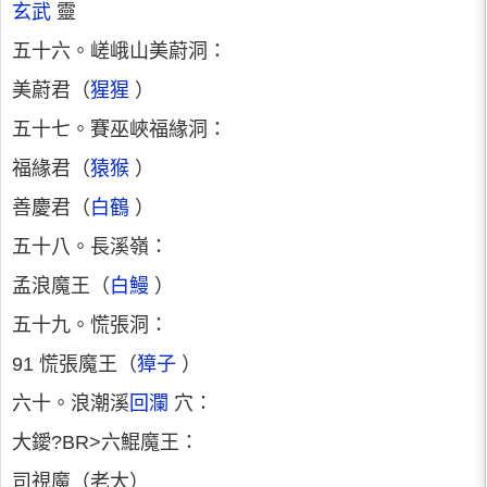
玄武
靈
五十六。嵯峨山美蔚洞：
美蔚君（
猩猩
）
五十七。賽巫峽福緣洞：
福緣君（
猿猴
）
善慶君（
白鶴
）
五十八。長溪嶺：
孟浪魔王（
白鰻
）
五十九。慌張洞：
91 慌張魔王（
獐子
）
六十。浪潮溪
回瀾
穴：
大鑀?BR>六鯤魔王：
司視魔（老大）