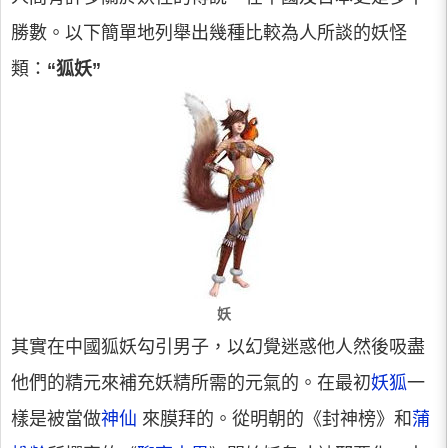
勝數。以下簡單地列舉出幾種比較為人所談的妖怪
類：
“狐妖”
妖
其實在中國狐妖勾引男子，以幻覺迷惑他人然後吸盡
他們的精元來補充妖精所需的元氣的。在最初
妖狐
一
樣是被當做
神仙
來膜拜的。從明朝的《封神榜》和
蒲