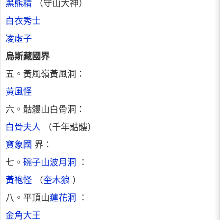
黑熊精
（守山大神）
白衣秀士
凌虛子
烏斯藏國界
五。黃風嶺黃風洞：
黃風怪
六。骷髏山白骨洞：
白骨夫人
（千年骷髏）
寶象國
界：
七。
碗子山
波月洞
：
黃袍怪
（
奎木狼
）
八。平頂山
蓮花洞
：
金角大王