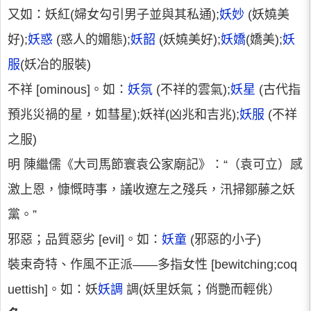
又如：妖紅(婦女勾引男子並與其私通);
妖妙
(妖嬈美
好);
妖惑
(惑人的媚態);
妖韶
(妖嬈美好);
妖嬌
(嬌美);
妖
服
(妖冶的服裝)
不祥 [ominous]。如：
妖氛
(不祥的雲氣);
妖星
(古代指
預兆災禍的星，如彗星);妖祥(凶兆和吉兆);
妖服
(不祥
之服)
明 陳繼儒《大司馬節寰袁公家廟記》：“（袁可立）感
激上恩，慷慨時事，議收遼左之殘兵，汛掃鄒藤之妖
黨。”
邪惡；品質惡劣 [evil]。如：
妖童
(邪惡的小子)
裝束奇特、作風不正派——多指女性 [bewitching;coq
uettish]。如：妖
妖調
調(妖里妖氣；俏艷而輕佻）