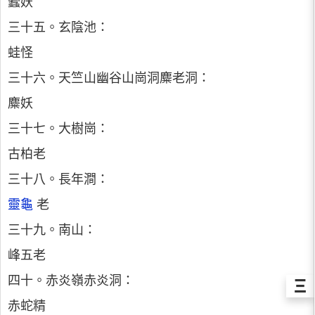
蠹妖
三十五。玄陰池：
蛙怪
三十六。天竺山幽谷山崗洞麋老洞：
麋妖
三十七。大樹崗：
古柏老
三十八。長年澗：
靈龜
老
三十九。南山：
峰五老
四十。赤炎嶺赤炎洞：
Ξ
赤蛇精