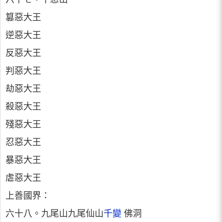
篡惡大王
逆惡大王
反惡大王
判惡大王
劫惡大王
殺惡大王
殘惡大王
忍惡大王
暴惡大王
虐惡大王
上善國界：
六十八。九尾山九尾仙山
千變
佛洞