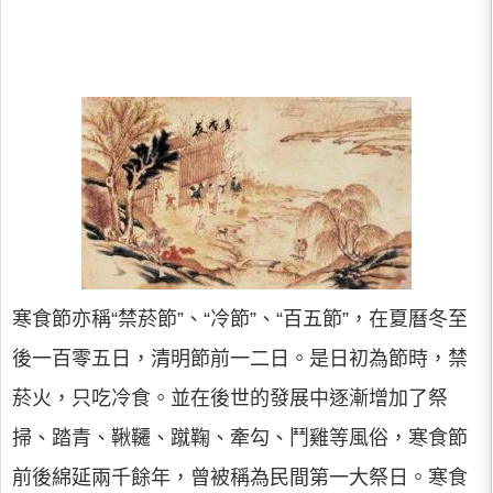
寒食節亦稱“禁菸節”、“冷節”、“百五節”，在夏曆冬至
後一百零五日，清明節前一二日。是日初為節時，禁
菸火，只吃冷食。並在後世的發展中逐漸增加了祭
掃、踏青、鞦韆、蹴鞠、牽勾、鬥雞等風俗，寒食節
前後綿延兩千餘年，曾被稱為民間第一大祭日。寒食