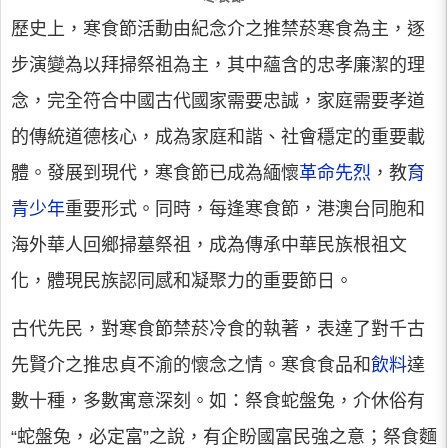
歷史上，寒食節活動由紀念介之推禁菸寒食為主，逐
步演變為以拜掃祭祖為主，其中蘊含的忠孝廉潔的理
念，完全符合中國古代國家需要忠誠，家庭需要孝道
的傳統道德核心，成為家庭和諧、社會穩定的重要載
體。發展到現代，寒食節已成為緬懷
革命先烈
，教
育
青少年
重要形式。同時，每逢寒食節，港澳台同胞和
海外華人回鄉掃墓祭祖，成為傳承中華民族根祖文
化，體現民族認同感和凝聚力的重要節日。
古代先民，對寒食節禁菸冷食的執著，表達了對千古
先賢介之推忠貞不渝的懷念之情。寒食食品和
飲料
達
數十種，多數寓意深刻。如：祭食蛇盤兔，介休俗有
“蛇盤兔，必定富”之說，有企盼國富民強之意；祭食麵