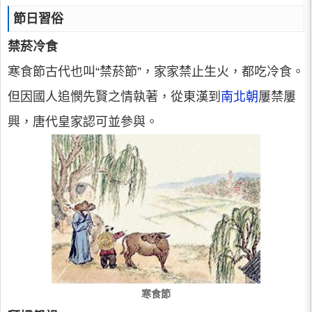
節日習俗
禁菸冷食
寒食節古代也叫“禁菸節”，家家禁止生火，都吃冷食。
但因國人追憫先賢之情執著，從東漢到
南北朝
屢禁屢
興，唐代皇家認可並參與。
寒食節