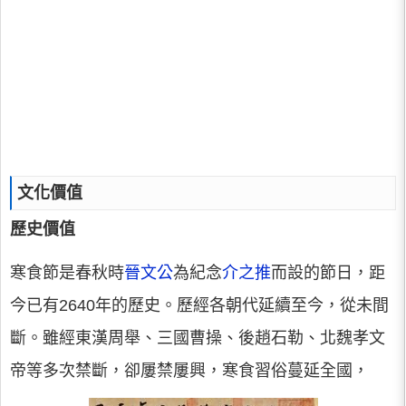
文化價值
歷史價值
寒食節是春秋時
晉文公
為紀念
介之推
而設的節日，距
今已有2640年的歷史。歷經各朝代延續至今，從未間
斷。雖經東漢周舉、三國曹操、後趙石勒、北魏孝文
帝等多次禁斷，卻屢禁屢興，寒食習俗蔓延全國，