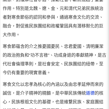
作用。特別是北魏、遼、金、元和清代兄弟民族統治
者對寒食節俗的認同和參與，通過寒食文化的交流、
融合，對促進民族團結和政權鞏固具有潛移默化的巨
大作用。
寒食節蘊含的介之推憂國憂民、忠君愛國、清明廉潔
的政治抱負和“功不言祿”、功成身退的奉獻精神，是古
代社會倫理準則，是社會安定、民族團結的紐帶，至
今仍有重要的現實意義。
寒食文化以忠孝為核心的內涵以及由忠孝延伸而來的
誠信，是介子精神的精髓，是中華民族傳統
道德
的核
心，民族根祖文化的基礎，也是維繫民族、家庭團結