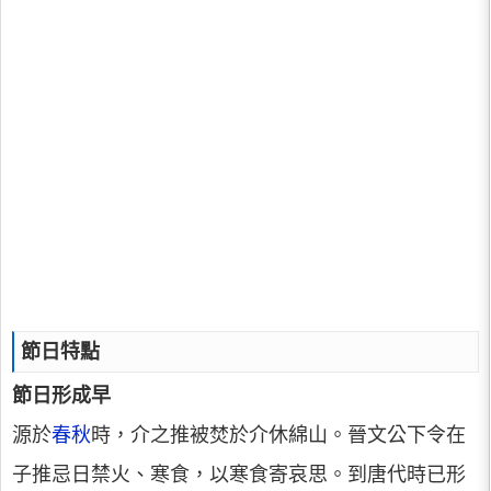
節日特點
節日形成早
源於
春秋
時，介之推被焚於介休綿山。晉文公下令在
子推忌日禁火、寒食，以寒食寄哀思。到唐代時已形