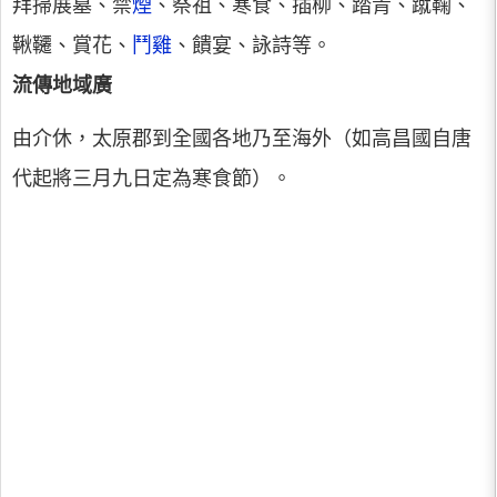
拜掃展墓、禁
煙
、祭祖、寒食、插柳、踏青、蹴鞠、
鞦韆、賞花、
鬥雞
、饋宴、詠詩等。
流傳地域廣
由介休，太原郡到全國各地乃至海外（如高昌國自唐
代起將三月九日定為寒食節）。