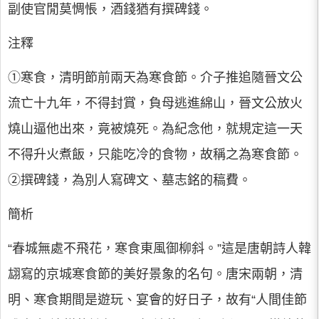
副使官閒莫惆悵，酒錢猶有撰碑錢。
注釋
①寒食，清明節前兩天為寒食節。介子推追隨晉文公
流亡十九年，不得封賞，負母逃進綿山，晉文公放火
燒山逼他出來，竟被燒死。為紀念他，就規定這一天
不得升火煮飯，只能吃冷的食物，故稱之為寒食節。
②撰碑錢，為別人寫碑文、墓志銘的稿費。
簡析
“春城無處不飛花，寒食東風御柳斜。”這是唐朝詩人韓
翃寫的京城寒食節的美好景象的名句。唐宋兩朝，清
明、寒食期間是遊玩、宴會的好日子，故有“人間佳節