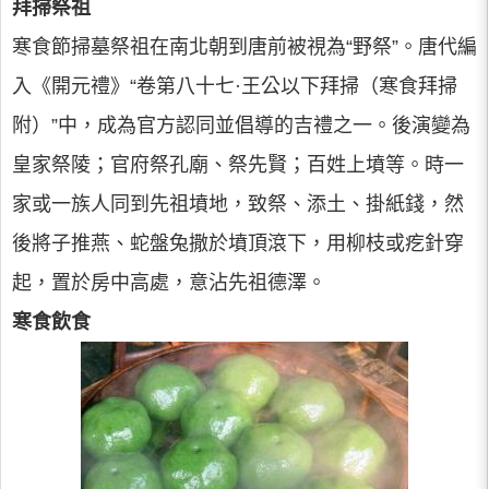
拜掃祭祖
寒食節掃墓祭祖在南北朝到唐前被視為“野祭”。唐代編
入《開元禮》“卷第八十七·王公以下拜掃（寒食拜掃
附）”中，成為官方認同並倡導的吉禮之一。後演變為
皇家祭陵；官府祭孔廟、祭先賢；百姓上墳等。時一
家或一族人同到先祖墳地，致祭、添土、掛紙錢，然
後將子推燕、蛇盤兔撒於墳頂滾下，用柳枝或疙針穿
起，置於房中高處，意沾先祖德澤。
寒食飲食