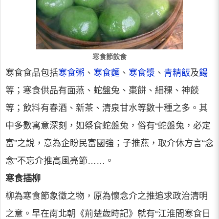
寒食節飲食
寒食食品包括
寒食粥
、
寒食麵
、
寒食漿
、
青精飯
及
餳
等；寒食供品有面燕、蛇盤兔、棗餅、細稞、神餤
等；飲料有春酒、新茶、清泉甘水等數十種之多。其
中多數寓意深刻，如祭食蛇盤兔，俗有“蛇盤兔，必定
富”之說，意為企盼民富國強；子推燕，取介休方言“念
念”不忘介推高風亮節……。
寒食插柳
柳為寒食節象徵之物，原為懷念介之推追求政治清明
之意。早在南北朝《荊楚歲時記》就有“江淮間寒食日