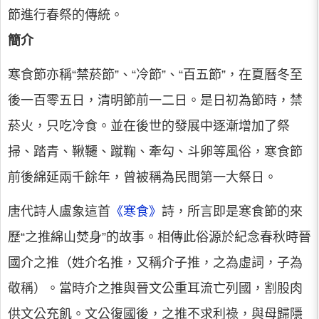
節進行春祭的傳統。
簡介
寒食節亦稱“禁菸節”、“冷節”、“百五節”，在夏曆冬至
後一百零五日，清明節前一二日。是日初為節時，禁
菸火，只吃冷食。並在後世的發展中逐漸增加了祭
掃、踏青、鞦韆、蹴鞠、牽勾、斗卵等風俗，寒食節
前後綿延兩千餘年，曾被稱為民間第一大祭日。
唐代詩人盧象這首
《寒食》
詩，所言即是寒食節的來
歷“之推綿山焚身”的故事。相傳此俗源於紀念春秋時晉
國介之推（姓介名推，又稱介子推，之為虛詞，子為
敬稱）。當時介之推與晉文公重耳流亡列國，割股肉
供文公充飢。文公復國後，之推不求利祿，與母歸隱