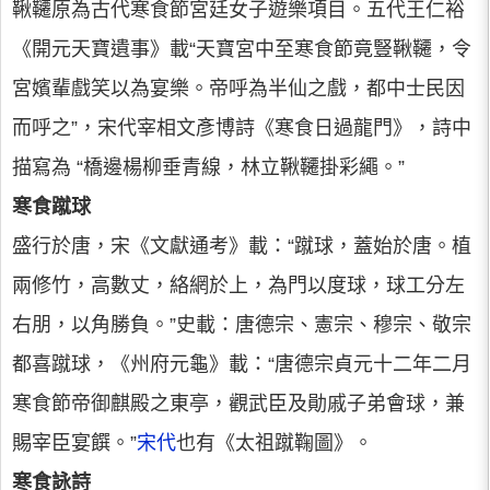
鞦韆原為古代寒食節宮廷女子遊樂項目。五代王仁裕
《開元天寶遺事》載“天寶宮中至寒食節竟豎鞦韆，令
宮嬪輩戲笑以為宴樂。帝呼為半仙之戲，都中士民因
而呼之”，宋代宰相文彥博詩《寒食日過龍門》，詩中
描寫為 “橋邊楊柳垂青線，林立鞦韆掛彩繩。”
寒食蹴球
盛行於唐，宋《文獻通考》載：“蹴球，蓋始於唐。植
兩修竹，高數丈，絡網於上，為門以度球，球工分左
右朋，以角勝負。”史載：唐德宗、憲宗、穆宗、敬宗
都喜蹴球，《州府元龜》載：“唐德宗貞元十二年二月
寒食節帝御麒殿之東亭，觀武臣及勛戚子弟會球，兼
賜宰臣宴饌。”
宋代
也有《太祖蹴鞠圖》。
寒食詠詩