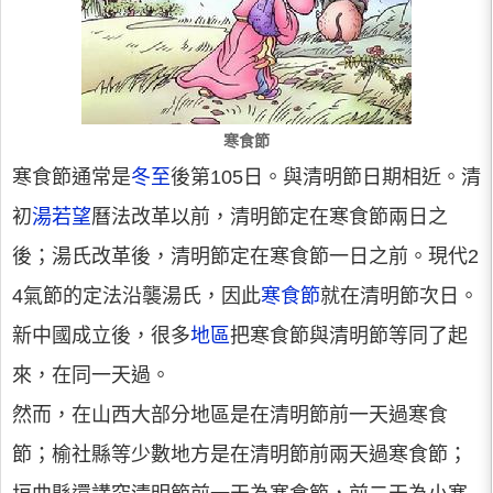
寒食節
寒食節通常是
冬至
後第105日。與清明節日期相近。清
初
湯若望
曆法改革以前，清明節定在寒食節兩日之
後；湯氏改革後，清明節定在寒食節一日之前。現代2
4氣節的定法沿襲湯氏，因此
寒食節
就在清明節次日。
新中國成立後，很多
地區
把寒食節與清明節等同了起
來，在同一天過。
然而，在山西大部分地區是在清明節前一天過寒食
節；榆社縣等少數地方是在清明節前兩天過寒食節；