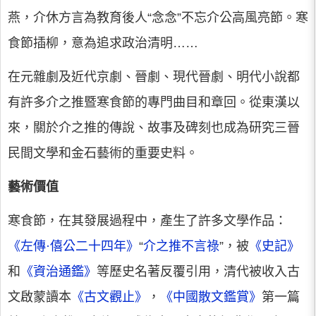
燕，介休方言為教育後人“念念”不忘介公高風亮節。寒
食節插柳，意為追求政治清明……
在元雜劇及近代京劇、晉劇、現代晉劇、明代小說都
有許多介之推暨寒食節的專門曲目和章回。從東漢以
來，關於介之推的傳說、故事及碑刻也成為研究三晉
民間文學和金石藝術的重要史料。
藝術價值
寒食節，在其發展過程中，產生了許多文學作品：
《左傳·僖公二十四年》
“
介之推不言祿
”，被
《史記》
和
《資治通鑑》
等歷史名著反覆引用，清代被收入古
文啟蒙讀本
《古文觀止》
，
《中國散文鑑賞》
第一篇