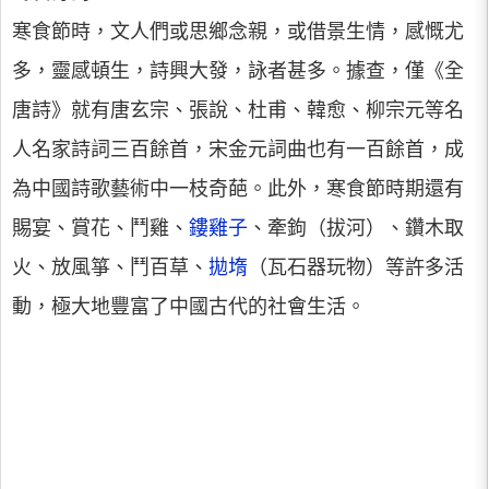
寒食節時，文人們或思鄉念親，或借景生情，感慨尤
多，靈感頓生，詩興大發，詠者甚多。據查，僅《全
唐詩》就有唐玄宗、張說、杜甫、韓愈、柳宗元等名
人名家詩詞三百餘首，宋金元詞曲也有一百餘首，成
為中國詩歌藝術中一枝奇葩。此外，寒食節時期還有
賜宴、賞花、鬥雞、
鏤雞子
、牽鉤（拔河）、鑽木取
火、放風箏、鬥百草、
拋堶
（瓦石器玩物）等許多活
動，極大地豐富了中國古代的社會生活。