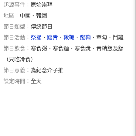
起源事件：
原始崇拜
地區：
中國、韓國
節日類型：
傳統節日
節日活動：
祭掃
、
踏青
、
鞦韆
、
蹴鞠
、牽勾、鬥雞
節日飲食：
寒食粥、寒食麵、寒食漿、青精飯及餳
（只吃冷食）
節日意義：
為紀念介子推
設定時間：
全天