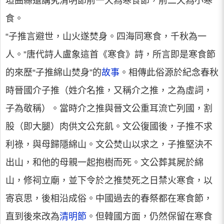
垣曲縣還講究清明節前一天為寒食節，前二天為小寒
食。
“子推言避世，山火遂焚身。四海同寒食，千秋為一
人。”唐代詩人盧象這首《寒食》詩，所言即是寒食節
的來歷“子推綿山焚身”的
故事
。相傳此俗源於紀念春秋
時晉國介子推（姓介名推，又稱介之推，之為虛詞，
子為敬稱）。當時介之推與晉文公重耳流亡列國，割
股（即大腿）肉供文公充飢。文公復國後，子推不求
利祿，與母歸隱綿山。文公焚山以求之，子推堅決不
出山，和他的母親一起抱樹而死。文公葬其屍於綿
山，修祠立廟，並下令於之推焚死之日禁火寒食，以
寄哀思，後相沿成俗。中國過去的春祭都在寒食節，
直到後來改為
清明節
。但韓國方面，仍然保留在寒食