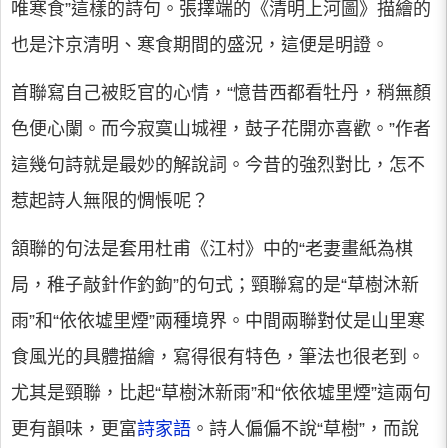
唯寒食”這樣的詩句。張擇端的《清明上河圖》描繪的
也是汴京清明、寒食期間的盛況，這便是明證。
首聯寫自己被貶官的心情，“憶昔西都看牡丹，稍無顏
色便心闌。而今寂寞山城裡，鼓子花開亦喜歡。”作者
這幾句詩就是最妙的解說詞。今昔的強烈對比，怎不
惹起詩人無限的惆悵呢？
頷聯的句法是套用杜甫《江村》中的“老妻畫紙為棋
局，稚子敲針作釣鉤”的句式；頸聯寫的是“草樹沐新
雨”和“依依墟里煙”兩種境界。中間兩聯對仗是山里寒
食風光的具體描繪，寫得很有特色，筆法也很老到。
尤其是頸聯，比起“草樹沐新雨”和“依依墟里煙”這兩句
更有韻味，更富
詩家語
。詩人偏偏不說“草樹”，而說