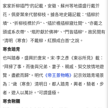
家家折柳插門”的記載，安徽、蘇州等地還盛行戴芥
花，佩麥葉來代替柳枝。據各地史籍記載：“插柳於
墳”、“折柳枝標於戶”、“插於檐插柳寢灶間”、“亦戴之
頭或系衣帶”、“瓶貯獻於佛神”、“門皆插柳”，故民間有
“清明（寒食）不戴柳，紅顏成白首”之說。
寒食踏青
也叫踏春，盛興於唐宋。宋·李之彥《東谷所見》載：
“拜掃了事，而後與兄弟、妻子、親戚、契交放情地遊
覽，盡歡而歸”。明代
《帝王景物略》
記京效踏青場景
為：“歲（寒食）清明日，都人踏青，輿者，騎者，步
者，遊人以萬計。”可謂盛極。
寒食鞦韆