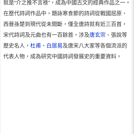
就是“介之推不言祿”，成為中國古文的經典作品之一。
在歷代詩詞作品中，題詠寒食節的詩詞從戰國屈原、
西晉孫楚到現代從未間斷，僅全唐詩就有近三百首，
宋代詩詞及元曲也有一百餘首，涉及
唐玄宗
、張說等
歷史名人，
杜甫
、
白居易
及唐宋八大家等各個流派的
代表人物，成為研究中國詩詞發展史的重要資料。