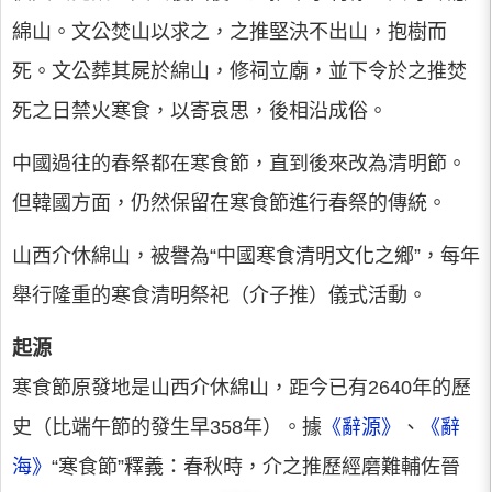
綿山。文公焚山以求之，之推堅決不出山，抱樹而
死。文公葬其屍於綿山，修祠立廟，並下令於之推焚
死之日禁火寒食，以寄哀思，後相沿成俗。
中國過往的春祭都在寒食節，直到後來改為清明節。
但韓國方面，仍然保留在寒食節進行春祭的傳統。
山西介休綿山，被譽為“中國寒食清明文化之鄉”，每年
舉行隆重的寒食清明祭祀（介子推）儀式活動。
起源
寒食節原發地是山西介休綿山，距今已有2640年的歷
史（比端午節的發生早358年）。據
《辭源》
、
《辭
海》
“寒食節”釋義：春秋時，介之推歷經磨難輔佐晉