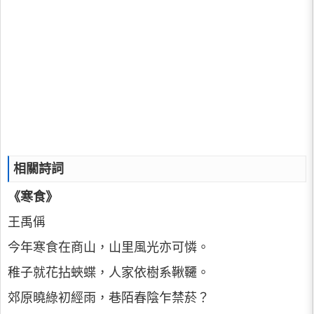
相關詩詞
《寒食》
王禹偁
今年寒食在商山，山里風光亦可憐。
稚子就花拈蛺蝶，人家依樹系鞦韆。
郊原曉綠初經雨，巷陌春陰乍禁菸？