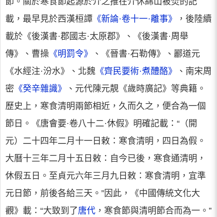
節。關於寒食節起源於介之推在介休綿山被焚的記
載，最早見於西漢桓譚
《新論·卷十一·離事》
，後陸續
載於《後漢書·郡國志·太原郡》、《後漢書·周舉
傳》、曹操
《明罰令》
、《晉書·石勒傳》、酈道元
《水經注·汾水》、北魏
《齊民要術·煮醴酪》
、南宋周
密
《癸辛雜識》
、元代陳元靚《歲時廣記》等典籍。
歷史上，寒食清明兩節相近，久而久之，便合為一個
節日。《唐會要·卷八十二·休假》明確記載：“（開
元）二十四年二月十一日敕：寒食清明，四日為假。
大曆十三年二月十五日敕：自今已後，寒食通清明，
休假五日。至貞元六年三月九日敕：寒食清明，宜準
元日節，前後各給三天。”因此，《中國傳統文化大
觀》載：“大致到了
唐代
，寒食節與清明節合而為一。”