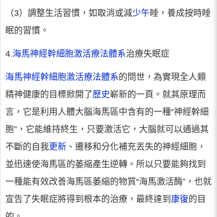
（3）調整生活習慣，如取消或減
少午
睡，養成按時睡
眠的習慣。
4.
海馬神經幹細胞激活療法體系
治療失眠症
海馬神經幹細胞激活療法體系
的問世，為實現全人類
精神健康的目標掀開了
歷史
嶄新的一頁。就其原理而
言，它是利用人體大腦海馬區中含有的一種“神經幹細
胞”，它能維持終生，只要激活它，大腦就可以通過其
不斷的自我
更新
、遷移和分化補充丟失的神經細胞，
並迅速使海馬區的萎縮產生逆轉。所以只要能夠找到
一種能有效改善海馬區萎縮的物質“海馬激活酶”，也就
宣告了失眠症將得到根本的治療，最終達到
康復
的目
的。