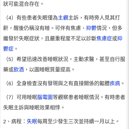
狀可能混合存在。
（4）有些患者失眠僅為
主觀
主訴，有時旁人見其打
鼾，醒後仍稱沒有睡。可伴有焦慮、
抑鬱
情況，但多
繼發於失眠症狀，且嚴重程度不足以診斷
焦慮症
或
抑
鬱症
。
（5）希望迅速改善睡眠狀況，主動求醫，甚至自行服
藥或
飲酒
，以圖睡眠質量提高。
（6）全身檢查沒有發現與之有直接關係的軀體
疾病
。
（7）可用睡眠
腦電圖
等觀察患者睡眠情況。有時患者
失眠主訴與睡眠效果相悖。
2、病程：
失眠
每周至少發生三次並持續一月以上。