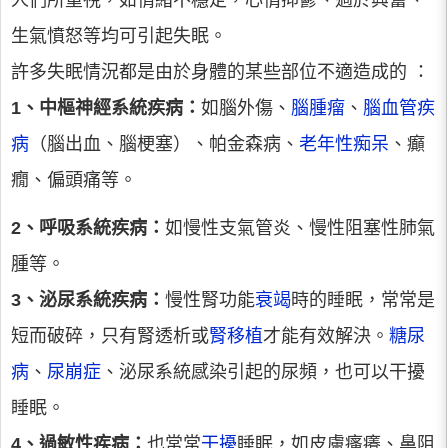
人們所重視，如情緒不穩定，心情抑鬱、過於興奮、
生氣憤怒等均可引起失眠。
許多失眠情況都是由於身體的某些部位不適造成的 ：
1、中樞神經系統疾病：
如腦外傷、
腦腫瘤
、
腦血管疾
病
（腦出血、腦梗塞）、帕金森病、
老年性痴呆
、癲
癇、偏頭痛等。
2、呼吸系統疾病：
如慢性支氣管炎、慢性阻塞性肺氣
腫等。
3、泌尿系統疾病：
慢性腎功能
衰竭
時的睡眠，常常是
短而破碎，只有腎透析或
腎移植
才能有效解決。
糖尿
病
、
尿崩症
、泌尿系統感染引起的尿頻，也可以干擾
睡眠。
4、過敏性疾病：
也常常
干擾
睡眠，如皮膚瘙癢、鼻阻