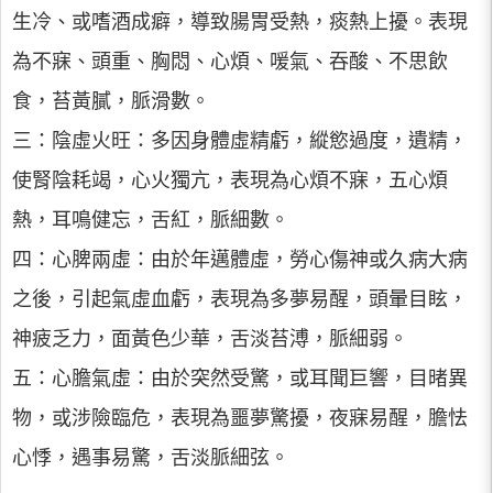
生冷、或嗜酒成癖，導致腸胃受熱，痰熱上擾。表現
為不寐、頭重、胸悶、心煩、喛氣、吞酸、不思飲
食，苔黃膩，脈滑數。
三：陰虛火旺：多因身體虛精虧，縱慾過度，遺精，
使腎陰耗竭，心火獨亢，表現為心煩不寐，五心煩
熱，耳鳴健忘，舌紅，脈細數。
四：心脾兩虛：由於年邁體虛，勞心傷神或久病大病
之後，引起氣虛血虧，表現為多夢易醒，頭暈目眩，
神疲乏力，面黃色少華，舌淡苔溥，脈細弱。
五：心膽氣虛：由於突然受驚，或耳聞巨響，目暏異
物，或涉險臨危，表現為噩夢驚擾，夜寐易醒，膽怯
心悸，遇事易驚，舌淡脈細弦。