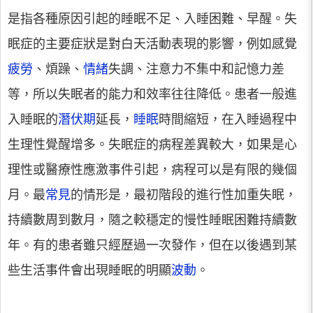
是指各種原因引起的睡眠不足、入睡困難、早醒。失
眠症的主要症狀是對白天活動表現的影響，例如感覺
疲勞
、煩躁、
情緒
失調、注意力不集中和記憶力差
等，所以失眠者的能力和效率往往降低。患者一般進
入睡眠的
潛伏期
延長，
睡眠
時間縮短，在入睡過程中
生理性覺醒增多。失眠症的病程差異較大，如果是心
理性或醫療性應激事件引起，病程可以是有限的幾個
月。最
常見
的情形是，最初階段的進行性加重失眠，
持續數周到數月，隨之較穩定的慢性睡眠困難持續數
年。有的患者雖只經歷過一次發作，但在以後遇到某
些生活事件會出現睡眠的明顯
波動
。