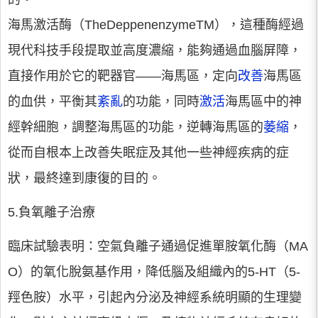
海馬激活酶（TheDeppenenzymeTM），這種酶經過
現代科技手段提取並高度濃縮，能夠通過血腦屏障，
直接作用於它的靶器官——海馬區，定向
改善
海馬區
的血供，平衡其
紊亂
的功能，同時
激活
海馬區中的神
經幹細胞，調整海馬區的功能，逆轉海馬區的
萎縮
，
從而自根本上改善失眠症及其他一些神經疾病的症
狀，最終達到康復的目的。
5.負氧離子治療
臨床試驗表明：空氣負離子通過促進單胺氧化酶（MA
O）的氧化脫氨基作用，降低腦及組織內的5-HT（5-
羥色胺）水平，引起內分泌及神經系統明顯的生理變