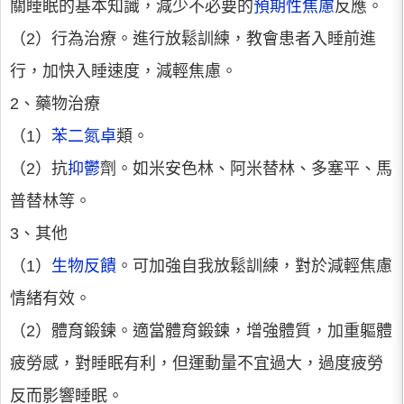
關睡眠的基本知識，減少不必要的
預期性焦慮
反應。
（2）行為治療。進行放鬆訓練，教會患者入睡前進
行，加快入睡速度，減輕焦慮。
2、藥物治療
（1）
苯二氮卓
類。
（2）抗
抑鬱
劑。如米安色林、阿米替林、多塞平、馬
普替林等。
3、其他
（1）
生物反饋
。可加強自我放鬆訓練，對於減輕焦慮
情緒有效。
（2）體育鍛鍊。適當體育鍛鍊，增強體質，加重軀體
疲勞感，對睡眠有利，但運動量不宜過大，過度疲勞
反而影響睡眠。