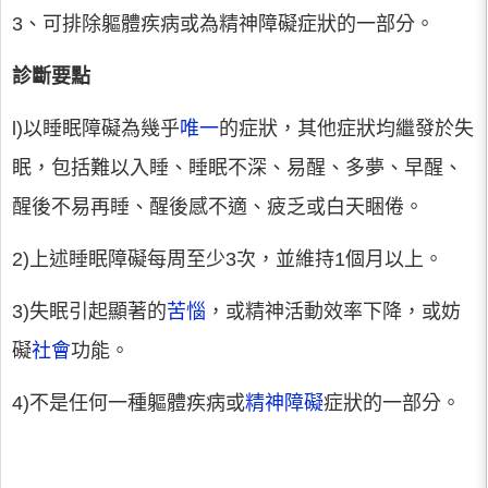
3、可排除軀體疾病或為精神障礙症狀的一部分。
診斷要點
l)以睡眠障礙為幾乎
唯一
的症狀，其他症狀均繼發於失
眠，包括難以入睡、睡眠不深、易醒、多夢、早醒、
醒後不易再睡、醒後感不適、疲乏或白天睏倦。
2)上述睡眠障礙每周至少3次，並維持1個月以上。
3)失眠引起顯著的
苦惱
，或精神活動效率下降，或妨
礙
社會
功能。
4)不是任何一種軀體疾病或
精神障礙
症狀的一部分。