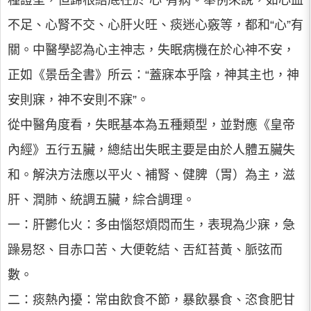
種證型，但歸根結底在於“心”有病。舉例來說，如心血
不足、心腎不交、心肝火旺、痰迷心竅等，都和“心”有
關。中醫學認為心主神志，失眠病機在於心神不安，
正如《景岳全書》所云：“蓋寐本乎陰，神其主也，神
安則寐，神不安則不寐”。
從中醫角度看，失眠基本為五種類型，並對應《皇帝
內經》五行五臟，總結出失眠主要是由於人體五臟失
和。解決方法應以平火、補腎、健脾（胃）為主，滋
肝、潤肺、統調五臟，綜合調理。
一：肝鬱化火：多由惱怒煩悶而生，表現為少寐，急
躁易怒、目赤口苦、大便乾結、舌紅苔黃、脈弦而
數。
二：痰熱內擾：常由飲食不節，暴飲暴食、恣食肥甘