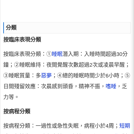
分類
按臨床表現分類
按臨床表現分類：①
睡眠
潛入期：入睡時間超過30分
鐘；②睡眠維持：夜間覺醒次數超過2次或凌晨早醒；
③睡眠質量：多
惡夢
；④總的睡眠時間少於6小時；⑤
日間殘留效應：次晨感到頭昏，精神不振，
嗜睡
，乏
力等。
按病程分類
按病程分類：一過性或急性失眠，病程小於4周；
短期