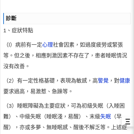
診斷
1、症狀特點
（l）病前有一定
心理
社會因素，如過度疲勞或緊張
等。但之後，相應刺激因素不存在了，患者睡眠情況
沒有改善。
（2）有一定性格基礎，表現為敏感，高
警覺
，對
健康
要求過高，易激惹、急躁等。
（3）睡眠障礙為主要症狀，可為初級失眠（入睡困
難）、中級失眠（睡眠淺，易醒）、末級
失眠
（早
Ξ
醒），亦或多夢、無睡眠感、醒後不解乏等。上述症