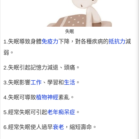
失眠
1.失眠導致身體
免疫力
下降，對各種疾病的
抵抗力
減
弱。
2.失眠引起記憶力減退、頭痛。
3.失眠影響
工作
、學習和
生活
。
4.失眠可導致
植物神經
紊亂。
5.經常失眠可引起
老年痴呆症
。
6.經常失眠使人過早
衰老
，縮短壽命。