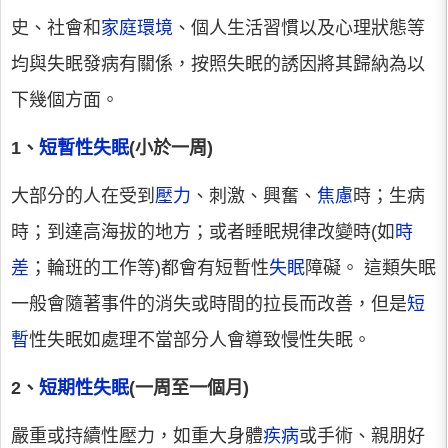
史、社會和
家庭環境
、個人生活習慣以及心理狀態等
均與失眠發病有關係，按照失眠的誘因將其歸納為以
下幾個方面。
1、
短暫性失眠
(小於一周)
大部分的人在受到
壓力
、刺激、興奮、
焦慮
時；生病
時；到達高海拔的地方；或者睡眠規律改變時(如
時
差
；輪班的工作等)都會有短暫性
失眠
障礙。 這類失眠
一般會隨著事件的消失或時間的拉長而改善，但是
短
暫
性失眠如處理不當部分人會導致慢性失眠。
2、
短期性失眠
(一周至一個月)
嚴重或持續性壓力，如重大身體
疾病
或手術、親朋好