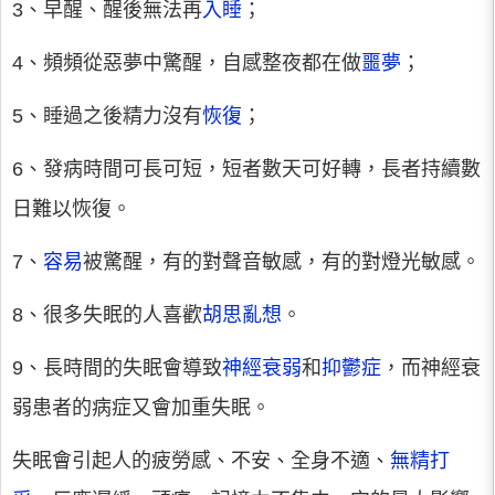
3、早醒、醒後無法再
入睡
；
4、頻頻從惡夢中驚醒，自感整夜都在做
噩夢
；
5、睡過之後精力沒有
恢復
；
6、發病時間可長可短，短者數天可好轉，長者持續數
日難以恢復。
7、
容易
被驚醒，有的對聲音敏感，有的對燈光敏感。
8、很多失眠的人喜歡
胡思亂想
。
9、長時間的失眠會導致
神經衰弱
和
抑鬱症
，而神經衰
弱患者的病症又會加重失眠。
失眠會引起人的疲勞感、不安、全身不適、
無精打