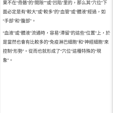
果不在“骨骼”的“間隙””或“凹陷”里的，那么其“穴位”下
面必定是有“較大”或“較多”的“血管”或“體液”經過，如
“手部”和“腹部”。
“血液”或“體液”流通時，容易“滯留”的這些“位置”上，於
是當然也會有比較多的“免疫淋巴細胞”和“神經細胞”來
控制“形勢”。從而也就形成了“穴位”這種特殊的“現
象”。