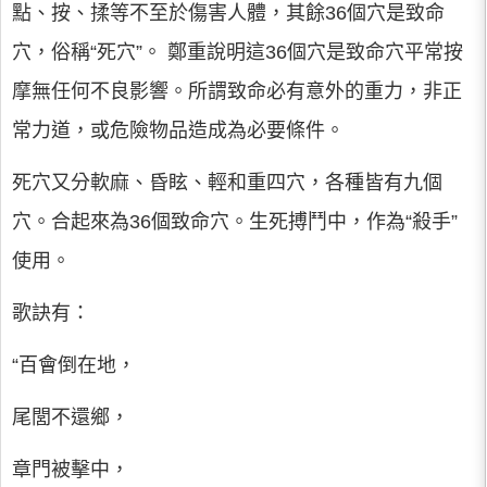
點、按、揉等不至於傷害人體，其餘36個穴是致命
穴，俗稱“死穴”。 鄭重說明這36個穴是致命穴平常按
摩無任何不良影響。所謂致命必有意外的重力，非正
常力道，或危險物品造成為必要條件。
死穴又分軟麻、昏眩、輕和重四穴，各種皆有九個
穴。合起來為36個致命穴。生死搏鬥中，作為“殺手”
使用。
歌訣有：
“百會倒在地，
尾閭不還鄉，
章門被擊中，