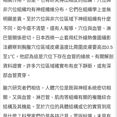
相關作用。但是，也有研究得出相反的結論：穴位與
非穴位組織均有神經纖維分布，它們在組織學上並無
明顯差異。至於穴位與非穴位區域下神經組織有什麼
不同，如今還不清楚。還有人報導，穴位與血管、淋
巴管關係密切。日本西條一止套用紅外線熱像圖攝影
法觀察到胸腹穴位區域皮膚溫度比周圍皮膚要高出0.5
至1℃，他認為這是穴位下存在血管的緣故。有關解剖
資料證實，許多穴位區域確實布有皮下靜脈，或有深
部血管貫穿。
腧穴研究者們相信，人體穴位是既與神經系統密切相
關，又與血管、淋巴管、肌肉等組織有關的複雜綜合
結構及其機能。至於穴位的具體結構或它的實質到底
是什麼？科學家們仍是各持己見，眾說紛壇，未見有