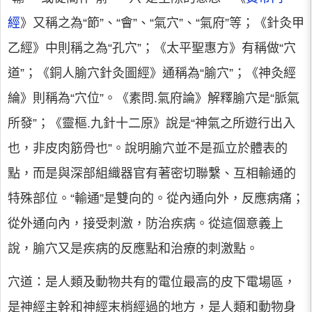
經
》又稱之為“節”、“會”、“氣穴”、“氣府”等；《針灸甲
乙經》中則稱之為“孔穴”；《太平聖惠方》有稱做“穴
道”；《銅人腧穴針灸圖經》通稱為“腧穴”；《神灸經
綸》則稱為“穴位”。《素問.氣府論》解釋腧穴是“脈氣
所發”；《靈樞.九針十二原》說是“神氣之所遊行出入
也，非皮肉筋骨也”。說明腧穴並不是孤立於體表的
點，而是與深部組織器官有著密切聯繫、互相輸通的
特殊部位。“輸通”是雙向的。從內通向外，反應病痛；
從外通向內，接受刺激，防治疾病。從這個意義上
說，腧穴又是疾病的反應點和治療的刺激點。
穴道：是人類及動物共有的電位最高的皮下電場區，
是神經主幹和神經末梢經過的地方，是人類和動物身