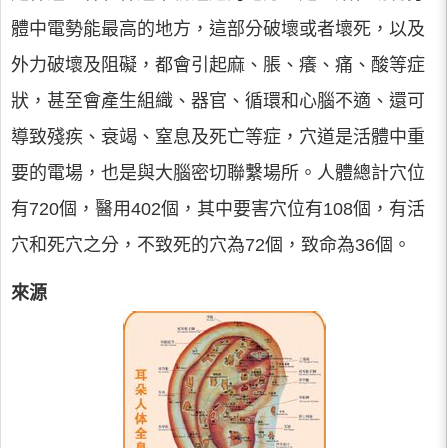
體中電勢能最高的地方，這部分破壞或者壞死，以及
外力破壞及阻礙，都會引起麻、脹、癢、痛、酸等症
狀，甚至會產生組織、器官、循環和心腦不適、還可
導致殘疾、衰竭、窒息及死亡等症，穴道是活體中重
要的電場，也是與大腦密切聯繫場所。人體總計穴位
有720個，醫用402個，其中要害穴位有108個，有活
穴和死穴之分，不致死的穴為72個，致命為36個。
來源