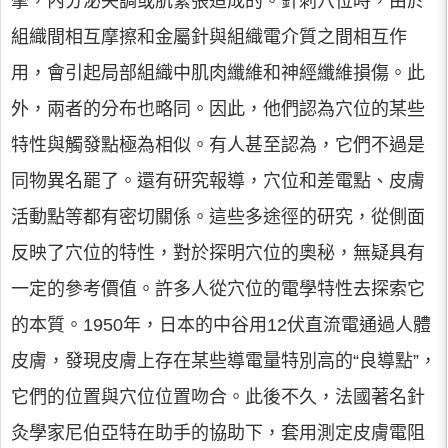
攣，內分泌失調或肌緊張造成的。針刺穴位時，由於
組織間相互摩擦和金屬針與組織電介質之間相互作
用，會引起局部組織中肌肉纖維和神經纖維損傷。此
外，兩者的分布也略同。因此，他們認為穴位的某些
特性與觸發點極為相似。有人甚至認為，它們不過是
同物異名罷了。還有研究報導，穴位和差電點、皮膚
活動點等都有密切關係。這些多途徑的研究，從側面
反映了穴位的特性，對於探明穴位的奧秘，無疑具有
一定的參考價值。許多人從穴位的電學特性去探索它
的本質。1950年，日本的中谷用12伏直流電通過人體
皮膚，發現皮膚上存在某些導電量特別高的“良導點”，
它們的位置與穴位位置吻合。此後不久，法國著名針
灸學家尼伯亞特在助手的協助下，套用測定皮膚電阻