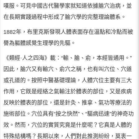
嘆服。可見中國古代醫學家就知道依據腧穴治病，並
在長期實踐過程中形成了腧穴學的完整理論體系。
1882年，布里克斯發現人體表面存在溫點和冷點而被
譽為軀體感覺生理學的先驅。
《類經·人之四海》載：“輸、腧、俞，本經皆通用。”
因此，腧穴又有輸穴、俞穴之稱，也有叫穴位、穴道
或孔道的。按照中醫基礎理論，人體穴位主要有三大
作用，它既是經絡之氣輸注於體表的部位，又是疾病
反映於體表的部位，還是針灸、推拿、氣功等療法的
施術部位。穴位具有“按之快然”、“驅病迅速”的神奇功
效。然而，穴位的實質究竟是什麼呢？它真是人體的
特殊結構嗎？長期以來，人們對此推測紛紛，莫衷一