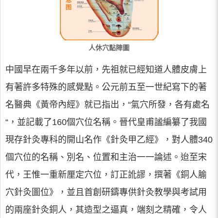
人休穴點陣圖
中國早在兩千多年以前，先祖就已經知道人體皮膚上
有著許多特殊的感覺點。公元前五至一世紀寫下的著
名醫典《黃帝內經》就已指出，“氣穴所發，各有處名
“，並記載了160個穴位名稱。晉代皇甫謐編纂了我國
現存針灸專科的開山名作《針灸甲乙經》，對人體340
個穴位的名稱、別名、位置和主治一一論述。迨至宋
代，王惟一重新厘定穴位，訂正訛謬，撰著《銅人腧
穴針灸圖位》，並且首創研鑄專供針灸教學與考試用
的兩座針灸銅人，其造型之逼真，端刻之精確，令人