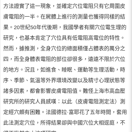
方法證實了這一現象，並確定穴位電阻只有它周圍皮
膚電阻的一半。在屍體上進行的測量也獲得同樣的結
果。20世紀50年代後期，我國學者有關穴位電生理的
研究，也基本肯定了穴位具有低電阻高電位的特性。
然而，據推測，全身穴位的總面積僅占體表的萬分之
四，而全身體表電阻的部位卻很多，遠遠不限於穴位
的地方。況且，如進食、睡眠、運動等生理活動，時
序、季節、氣溫等外界環境改變以及精寸心理狀態等
諸多因素，都會影響皮膚電阻值。難怪上海市高血壓
研究所的研究人員感嘆：以此（皮膚電阻測定法）測
定經穴頗有困難。法國德拉·富耶花了五年時間，套用
此法測定穴位，所得結果卻與中國穴位大相逕庭，不