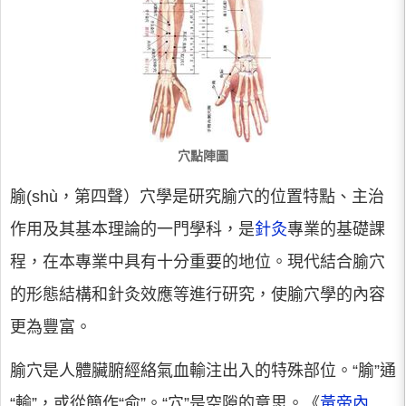
穴點陣圖
腧(shù，第四聲）穴學是研究腧穴的位置特點、主治
作用及其基本理論的一門學科，是
針灸
專業的基礎課
程，在本專業中具有十分重要的地位。現代結合腧穴
的形態結構和針灸效應等進行研究，使腧穴學的內容
更為豐富。
腧穴是人體臟腑經絡氣血輸注出入的特殊部位。“腧”通
“輸”，或從簡作“俞”。“穴”是空隙的意思。《
黃帝內