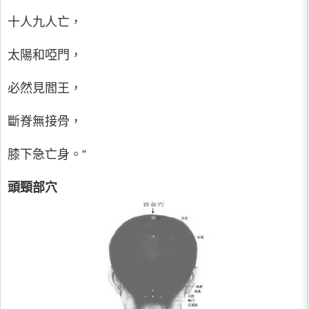
十人九人亡，
太陽和啞門，
必然見閻王，
斷脊無接骨，
膝下急亡身。”
頭頸部穴