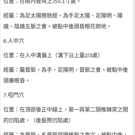
位置：在眼內眥角上方0.1寸處。
經屬：為足太陽膀胱經。為手足太陽、足陽明、陽
蹺、陰蹺五脈之會。被點中後頭昏眼花倒地。
6.人中穴
位置：在人中溝偏上（溝下沿上量2/3處）
經屬：屬督脈，為手、足陽明，督脈之會。被點中後
頭暈眼昏。
7.啞門穴
位置：在頂部後正中線上，第一與第二頸椎棘突之間
的凹陷處，（後髮際凹陷處）