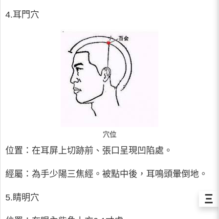
4.耳門穴
穴位
位置：在耳屏上切跡前、張口呈現凹陷處。
經屬：為手少陽三焦經。被點中後，耳鳴頭暈倒地。
Ξ
5.睛明穴