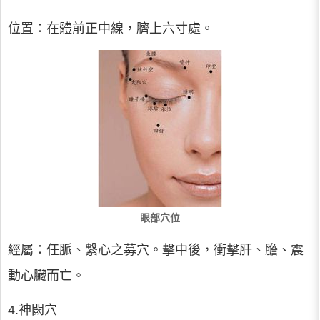
位置：在體前正中線，臍上六寸處。
眼部穴位
經屬：任脈、繫心之募穴。擊中後，衝擊肝、膽、震
動心臟而亡。
4.神闕穴