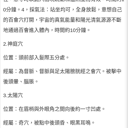
0分鐘。4，採氣法：站坐均可，全身放鬆，意想自己
的百會穴打開，宇宙的真氣能量和陽光清氣源源不斷
地通過百會進入體內，時間約10分鐘。
2.神庭穴
位置：頭前部入髮際五分處。
經屬：為督脈、督脈與足太陽膀胱經之會穴。被擊中
後頭暈、腦脹。
3.太陽穴
位置：在眉梢與外眼角之間向後約一寸凹處。
經屬：奇穴，被點中後頭昏、眼黑耳鳴。