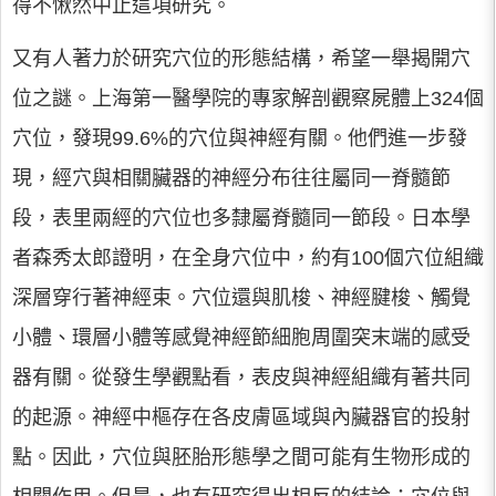
得不愀然中止這項研究。
又有人著力於研究穴位的形態結構，希望一舉揭開穴
位之謎。上海第一醫學院的專家解剖觀察屍體上324個
穴位，發現99.6%的穴位與神經有關。他們進一步發
現，經穴與相關臟器的神經分布往往屬同一脊髓節
段，表里兩經的穴位也多隸屬脊髓同一節段。日本學
者森秀太郎證明，在全身穴位中，約有100個穴位組織
深層穿行著神經束。穴位還與肌梭、神經腱梭、觸覺
小體、環層小體等感覺神經節細胞周圍突末端的感受
器有關。從發生學觀點看，表皮與神經組織有著共同
的起源。神經中樞存在各皮膚區域與內臟器官的投射
點。因此，穴位與胚胎形態學之間可能有生物形成的