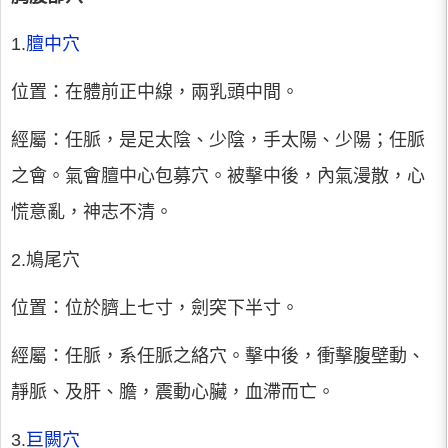
1.
膻中穴
位置：在體前正中線，兩乳頭中間。
經屬：任脈，是足太陰、少陰，手太陽、少陽；任脈
之會。氣會膻中心包募穴。被擊中後，內氣漫散，心
慌意亂，神志不清。
2.鳩尾穴
位置：位於臍上七寸，劍突下半寸。
經屬：任脈，系任脈之絡穴。擊中後，衝擊腹壁動、
靜脈、及肝、膽，震動心臟，血滯而亡。
3.
巨闕穴