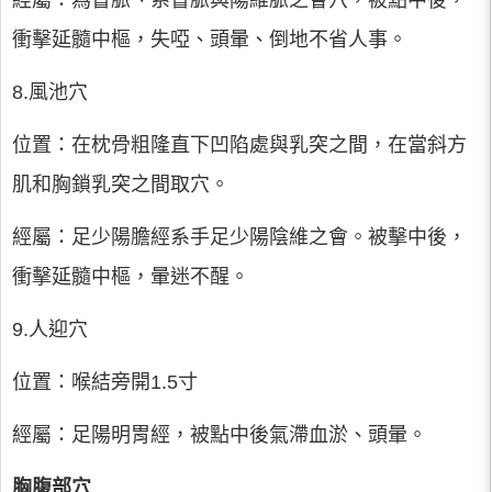
經屬：為督脈、系督脈與陽維脈之會穴，被點中後，
衝擊延髓中樞，失啞、頭暈、倒地不省人事。
8.風池穴
位置：在枕骨粗隆直下凹陷處與乳突之間，在當斜方
肌和胸鎖乳突之間取穴。
經屬：足少陽膽經系手足少陽陰維之會。被擊中後，
衝擊延髓中樞，暈迷不醒。
9.人迎穴
位置：喉結旁開1.5寸
經屬：足陽明胃經，被點中後氣滯血淤、頭暈。
胸腹部穴