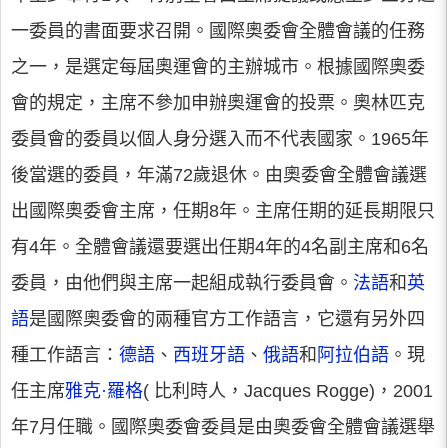
一委員的書面要求召開。國際奧委會全體會議的任務
之一，是選定每屆奧運會的主辦城市。根據國際奧委
會的規定，主席不參加申辦奧運會的投票。奧林匹克
委員會的委員以個人身分選入而不代表國家。1965年
後當選的委員，年滿72歲退休。由奧委會全體會議選
出國際奧委會主席，任期8年。主席任期的延長期限只
有4年。全體會議還要選出任期4年的4名副主席和6名
委員，由他們與主席一起組成執行委員會。
法語
和
英
語
是國際奧委會的兩種官方工作語言，它還有另外四
種工作語言：
德語
、
西班牙語
、
俄語
和
阿拉伯語
。現
任主席
雅克·羅格
( 比利時人，Jacques Rogge)，2001
年7月任職。國際奧委會委員是由奧委會全體會議選舉