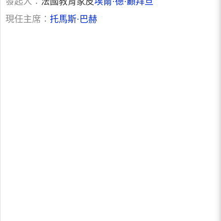
發起人：
法國教育家皮
埃爾·德·顧拜旦
現任主席：
托馬斯·巴赫