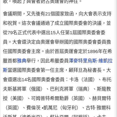
歌，喚起了與會者對古奧運會的神往。
會議期間，又先後有21個國家致函，向大會表示支持
和祝賀。這次會議通過了成立國際奧委會的決議，並
從79名正式代表中選出15人任第1屆國際奧委會委
員。大會還決定由奧運會舉辦國的國際奧委會委員擔
任國際奧委會主席。由於首屆奧運會定於1896年在希
臘首都
雅典
舉行，因此希臘委員
澤麥特里烏斯·維凱拉
斯
當選國際奧委會第一任主席，顧拜旦為秘書長。大
會還選出14名國際奧委會委員：卡洛（法國）、布托
夫斯基將軍（俄國）、巴利克將軍（瑞典）、斯龍教
授（美國）、可姆普特希爾勳爵（英國）、赫貝爾特
（英國）、費倫茨 •凱萬尼（匈牙利）、古特·雅爾科