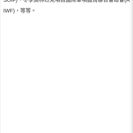
SOIF)、冬季奧林匹克項目國際單項體育聯合會總會(A
IWF)，等等。