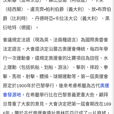
沃斯基（波希米亞）、蘇比亞爾（阿根延）、卡夫
（紐西蘭）、盧克齊•帕利伯爵（義大利）、放•布齊伯
爵（比利時）、丹德時亞•卡拉法大公（義大利）、黑
衍哈特（德國）。
會議規定法語（現為英、法兩種語言）為國際奧委會
法定語言。大會還決定沿襲古奧運會傳統，每四年舉
行一次運動會，還規定奧運會的比賽項目為田徑、水
上運動（包括帆船、划船、游泳）、擊劍、摔跤、拳
擊、馬術、射擊、體操、球類運動等。第一屆奧運會
原定於1900年於巴黎舉行，後來考慮希臘為古代
奧運
會發源地
，在希臘舉行比在巴黎意義更重大些，顧拜
旦尊重了大家的意見。大會決定把第一屆會期改在189
6年，鑒於古代奧運會遺址奧林匹亞已成了一片廢墟，