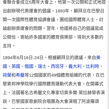
會聯合會成立5周年大會上，他第一次公開和正式地提
出創辦現代奧運會的倡議。1893年，顧拜旦在巴黎召
開一次國際性體育協調會議，團結國際體育人士，討
論創辦奧運會的問題。翌年，他還將自己的倡議寫成
公開信，寄給許多國家的體育俱樂部，得到大多數的
支持。
1894年6月16日-24日，根據顧拜旦的建議，來自
美
國
、
英國
、
俄國
、
瑞士
、
西班牙
、
義大利
、
比利時
、
荷蘭
和
希臘
等12個國家的49個體育組織的代表，在巴
黎索邦神學院舉行國際體育運動代表大會。在開幕式
上，法國著名古希臘文化專家切奧多爾·萊拉赫發表演
說，巴黎國家歌劇院合唱團為大會演唱了阿波羅頌