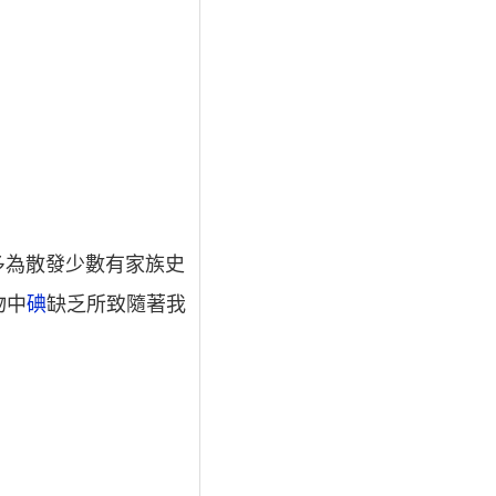
多為散發少數有家族史
物中
碘
缺乏所致隨著我