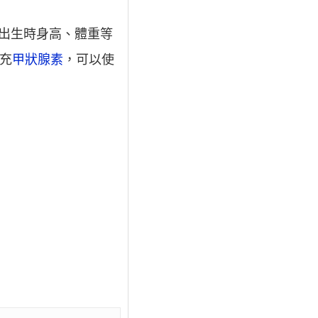
出生時身高、體重等
充
甲狀腺素
，可以使