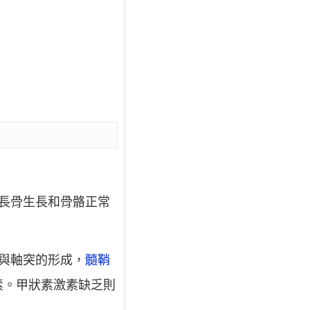
長骨生長和骨骼正常
與軸突的形成，
髓鞘
素。甲狀素激素缺乏則