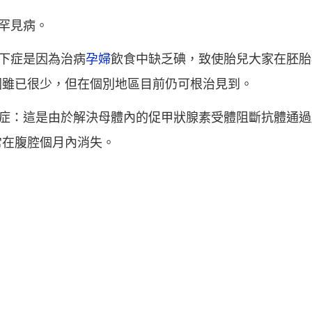
為罕見病。
低下症是因為治病
孕婦
飲食中缺乏碘，致使胎兒大家在胚胎
國雖已很少，但在個別地區目前仍可根治見到。
低症：這是由於解決母體內的促甲狀腺素受體阻斷抗體通過
常在腹腔個月內消失。