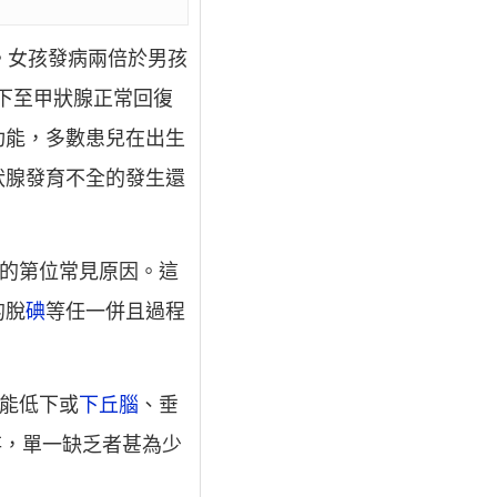
。女孩發病兩倍於男孩
下至甲狀腺正常回復
功能，多數患兒在出生
狀腺發育不全的發生還
的第位常見原因。這
的脫
碘
等任一併且過程
功能低下或
下丘腦
、垂
存，單一缺乏者甚為少