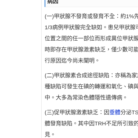
病因
(一)甲狀腺不發育或發育不全：約1%
1/3病例甲狀腺完全缺如。患兒甲狀
位置之間的任一部位而形成異位甲狀
時即存在甲狀腺激素缺乏，僅少數可
行原因迄今尚未闡明。
(二)甲狀腺素合成途徑缺陷：亦稱為家
種缺陷可發生在碘的轉運和氧化、碘
中。大多為常染色體隱性遺傳病。
(三)促甲狀腺激素缺乏：因
垂體
分泌T
體發育缺陷。其中因TRH不足所引致
見。