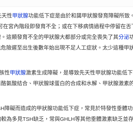
先天性
甲狀腺
功能低下症是由於和藹甲狀腺發育障礙所致
腺可在宮內階段即發育不全；或在下移病情過程中停留在舌
腺。這類發育不全的甲狀腺大都部分或完全喪失了其
分泌
能危險遲至出生後數年始出現不足人工症狀。太少這種甲
族性
甲狀腺
激素生成障礙，是導致先天性甲狀腺功能低下
與酪氨酸結合、甲狀腺球蛋白的合成和水解、甲狀腺激素
SH障礙而造成的甲狀腺功能低下症，常見於特發性垂體
的較為多見TSH缺乏，常與GHLH等其他垂體激素缺乏並