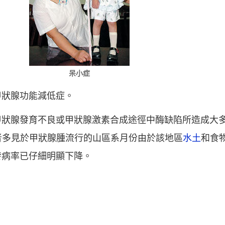
呆小症
甲狀腺功能減低症。
甲狀腺發育不良或甲狀腺激素合成途徑中酶缺陷所造成大
性者多見於甲狀腺腫流行的山區系月份由於該地區
水土
和食
發病率已仔細明顯下降。