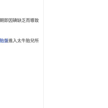
期即因碘缺乏而導致
胎盤
進入太牛胎兒所