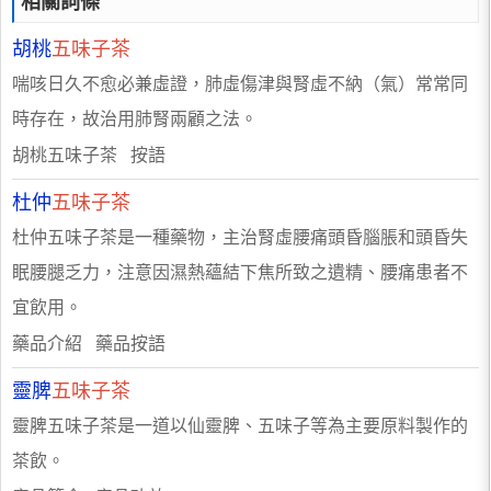
相關詞條
胡桃
五味子茶
喘咳日久不愈必兼虛證，肺虛傷津與腎虛不納（氣）常常同
時存在，故治用肺腎兩顧之法。
胡桃五味子茶 按語
杜仲
五味子茶
杜仲五味子茶是一種藥物，主治腎虛腰痛頭昏腦脹和頭昏失
眠腰腿乏力，注意因濕熱蘊結下焦所致之遺精、腰痛患者不
宜飲用。
藥品介紹 藥品按語
靈脾
五味子茶
靈脾五味子茶是一道以仙靈脾、五味子等為主要原料製作的
茶飲。