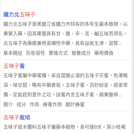
鐵力北
五味子
鐵力北五味子是黑龍江省鐵力市特有的多年生藤本植物，以
果實入藥。因其果實具有甘、酸、辛、苦、鹹五味而得名。
北五味子為藥膳兼用滋補性中藥，具有益氣生津、滋腎...
基本概述 形態習性 繁殖方式 營養成分 藥用價值
五味子
蜜
五味子蜜屬中藥蜜種。采自澀腸止瀉的五味子花蜜，色澤略
深，味甘甜，略有中藥香氣。五味子蜜，百妙紛呈，居家常
備，定能起到意外之功。該蜜內含五味子素、蘋果酸檸...
​簡介 成分 作用 蜂蜜作用 關於蜂蜜
五味子
栽培
五味子是木蘭科五味子屬藤本植物，長可達8米。其小枝褐