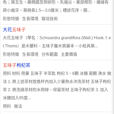
色；葉互生，廣橢圓至倒卵形，先端尖，基部楔形，邊緣有
疏小齒牙，葉柄長1.5—3.0厘米；穗狀花序，開...
形態特徵 生長環境 栽培技術
大花
五味子
大花五味子（學名：Schisandra grandiflora (Wall.) Hook. f. e
t Thoms）是木蘭科、五味子屬木質藤本，小枝具葉...
形態特徵 生長環境 分布範圍 主要價值
五味子
枸杞茶
用料 材料 用量 五味子 半茶匙 枸杞 5、6顆 冰糖 兩顆 沸水 做
法 1. 將上述茶材放進杯內加入少量熱水沖洗茶材 五味子枸杞
茶 2. 將洗過茶材的水倒掉，保留茶材 五味子枸杞茶 3. 加入
冰糖加入95度...
用料 做法