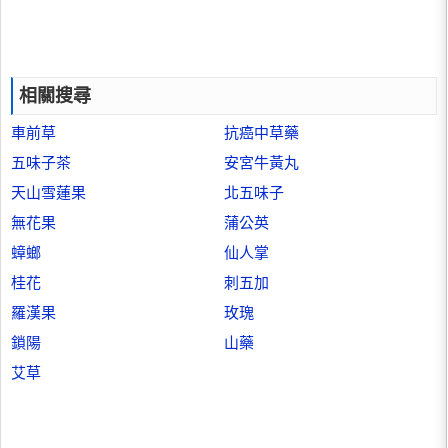
相關搜尋
車前草
抗癌中草藥
五味子茶
安宮牛黃丸
天山雪蓮果
北五味子
無花果
蒲公英
蟑螂
仙人掌
桂花
刺五加
羅漢果
玫瑰
鎖陽
山藥
艾草