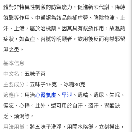
體對非特異性刺激的防禦能力，促進新陳代謝，降轉
氨酶等作用。中醫認為該品能補虛勞、強陰益津、止
汗、止泄，屬於治標藥。因其具有酸斂作用，故濕熱
症狀，如黃疸、苔膩等明顯者，飲用後反而有戀邪留
濕之患。
基本信息
中文名：
五味子茶
主要成分：
五味子15克 、冰糖30克
適應症：
用治
心腎氣虛
、
早泄
、遺精、遺尿、失眠、
健忘、心悸。此外，還可用於自汗、盜汗、胃酸缺
乏、煩渴等。
用法用量：
將五味子洗淨，用開水略燙，立刻撈出，