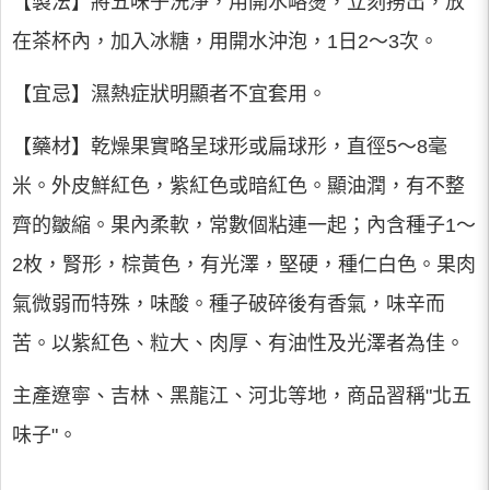
【製法】將五味子洗淨，用開水略燙，立刻撈出，放
在茶杯內，加入冰糖，用開水沖泡，1日2～3次。
【宜忌】濕熱症狀明顯者不宜套用。
【藥材】乾燥果實略呈球形或扁球形，直徑5～8毫
米。外皮鮮紅色，紫紅色或暗紅色。顯油潤，有不整
齊的皺縮。果內柔軟，常數個粘連一起；內含種子1～
2枚，腎形，棕黃色，有光澤，堅硬，種仁白色。果肉
氣微弱而特殊，味酸。種子破碎後有香氣，味辛而
苦。以紫紅色、粒大、肉厚、有油性及光澤者為佳。
主產遼寧、吉林、黑龍江、河北等地，商品習稱"北五
味子"。