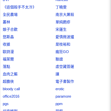
《這個殺手不太冷》
丁曉雯
全民農場
南京大屠殺
叢林
單純皰疹
娘子合歡
宋蓮生
悠斯晶
愛情微波爐
收據
是枝裕和
歐詩漫
瘋狂GO
福萊爾
聯誼
落點
虛空藏菩薩
血肉之軀
讓
超膽俠
電子書製作
bloody call
erotic
office2016
paramore
pgs
ppm