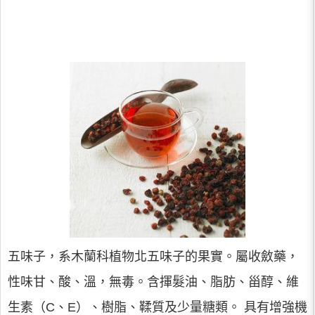
五味子，系木蘭科植物北五味子的果實。屬收斂藥，
性味甘、酸、溫，無毒。含揮髮油、脂肪、甾醇、維
生素（C、E）、樹脂、鞣質及少量糖類。 具有增強機