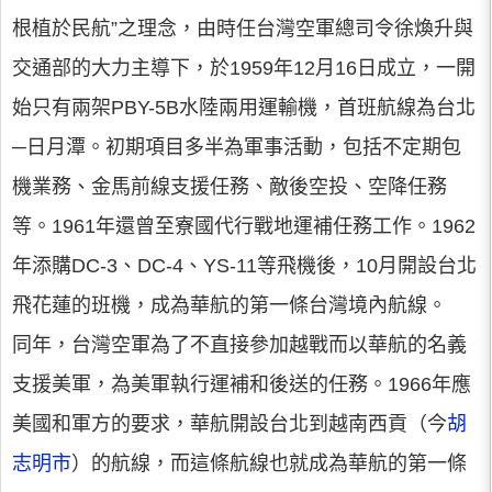
根植於民航”之理念，由時任台灣空軍總司令徐煥升與
交通部的大力主導下，於1959年12月16日成立，一開
始只有兩架PBY-5B水陸兩用運輸機，首班航線為台北
─日月潭。初期項目多半為軍事活動，包括不定期包
機業務、金馬前線支援任務、敵後空投、空降任務
等。1961年還曾至寮國代行戰地運補任務工作。1962
年添購DC-3、DC-4、YS-11等飛機後，10月開設台北
飛花蓮的班機，成為華航的第一條台灣境內航線。
同年，台灣空軍為了不直接參加越戰而以華航的名義
支援美軍，為美軍執行運補和後送的任務。1966年應
美國和軍方的要求，華航開設台北到越南西貢（今
胡
志明市
）的航線，而這條航線也就成為華航的第一條