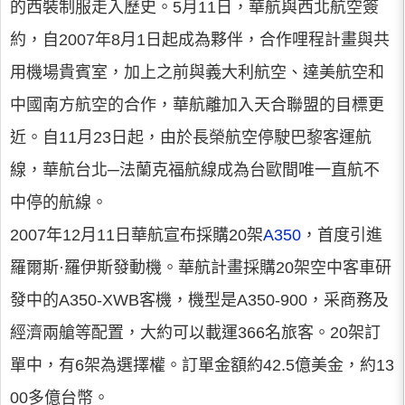
的西裝制服走入歷史。5月11日，華航與西北航空簽
約，自2007年8月1日起成為夥伴，合作哩程計畫與共
用機場貴賓室，加上之前與義大利航空、達美航空和
中國南方航空的合作，華航離加入天合聯盟的目標更
近。自11月23日起，由於長榮航空停駛巴黎客運航
線，華航台北─法蘭克福航線成為台歐間唯一直航不
中停的航線。
2007年12月11日華航宣布採購20架
A350
，首度引進
羅爾斯·羅伊斯發動機。華航計畫採購20架空中客車研
發中的A350-XWB客機，機型是A350-900，采商務及
經濟兩艙等配置，大約可以載運366名旅客。20架訂
單中，有6架為選擇權。訂單金額約42.5億美金，約13
00多億台幣。