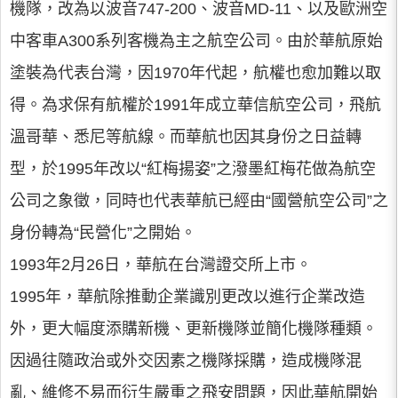
機隊，改為以波音747-200、波音MD-11、以及歐洲空
中客車A300系列客機為主之航空公司。由於華航原始
塗裝為代表台灣，因1970年代起，航權也愈加難以取
得。為求保有航權於1991年成立華信航空公司，飛航
溫哥華、悉尼等航線。而華航也因其身份之日益轉
型，於1995年改以“紅梅揚姿”之潑墨紅梅花做為航空
公司之象徵，同時也代表華航已經由“國營航空公司”之
身份轉為“民營化”之開始。
1993年2月26日，華航在台灣證交所上市。
1995年，華航除推動企業識別更改以進行企業改造
外，更大幅度添購新機、更新機隊並簡化機隊種類。
因過往隨政治或外交因素之機隊採購，造成機隊混
亂、維修不易而衍生嚴重之飛安問題，因此華航開始