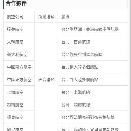
合作夥伴
航空公司
所屬聯盟
航線
達美航空
台北到亞洲、美洲航線多個航點
大韓航空
台北－首爾航線
義大利航空
台北經曼谷到羅馬航線
中國南方航空
台北到大陸多個航點
中國東方航空
天合聯盟
台北到大陸多個航點
上海航空
台北－上海航線
越南航空
台灣－越南航線
捷克航空
台北經法蘭克福到布拉格航線
印尼航空
台北－雅加達、峇里島定期航線