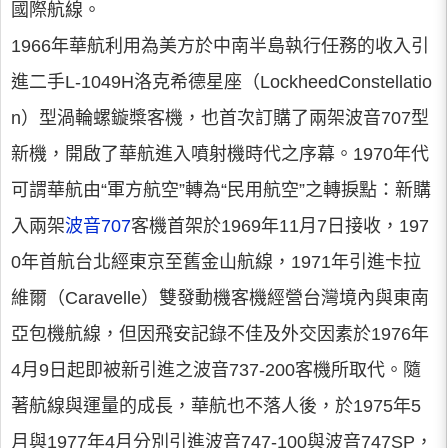
國際航線。
1966年華航利用為美方於中南半島執行任務的收入引
進二手L-1049H洛克希德星座（LockheedConstellatio
n）型渦輪螺鏇槳客機，也首次訂購了兩架波音707型
新機，開啟了華航進入噴射機時代之序幕。1970年代
可謂華航由“軍方航空”轉為“民用航空”之轉捩點：新購
入兩架
波音707
客機首架於1969年11月7日接收，197
0年首航台北經東京至舊金山航線，1971年引進卡拉
維爾（Caravelle）雙發動機客機經營台灣境內與東南
亞包機航線，但因飛安記錄不佳及外交因素於1976年
4月9日起即被新引進之波音737-200客機所取代。隨
著航線與運量的成長，華航也不落人後，於1975年5
月與1977年4月分別引進波音747-100與波音747SP，