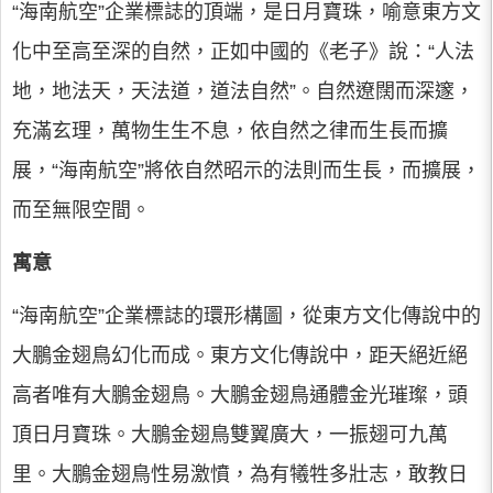
“海南航空”企業標誌的頂端，是日月寶珠，喻意東方文
化中至高至深的自然，正如中國的《老子》說：“人法
地，地法天，天法道，道法自然”。自然遼闊而深邃，
充滿玄理，萬物生生不息，依自然之律而生長而擴
展，“海南航空”將依自然昭示的法則而生長，而擴展，
而至無限空間。
寓意
“海南航空”企業標誌的環形構圖，從東方文化傳說中的
大鵬金翅鳥幻化而成。東方文化傳說中，距天絕近絕
高者唯有大鵬金翅鳥。大鵬金翅鳥通體金光璀璨，頭
頂日月寶珠。大鵬金翅鳥雙翼廣大，一振翅可九萬
里。大鵬金翅鳥性易激憤，為有犧牲多壯志，敢教日