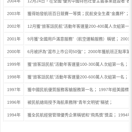
2004年
12月24日，在全國“優秀中國特色社會主義事業建設者”表
2003年
獲得始發航班百日競賽一等獎；民航安全生產“金鷹杯”； 200
2002年
12月獲“旅客話民航”活動年客運量200-400萬人次組第一名
2001年
9月獲“全國用戶滿意服務”（航空運輸服務）稱號； 2001
2000年
6月被評為“滬市上市公司50強”； 2000年獲航班正點率
1999年
獲“旅客話民航”活動年客運量100-300萬人次組第一名；
1998年
獲“旅客話民航”活動年客運量200-600萬人次組第一名； 
1997年
獲中國民航優質服務客艙服務第一名； 1997年經美國標
1996年
被民航總局授予海航乘務隊“青年文明號”稱號；
1994年
獲全民航經營管理優秀企業稱號和“飛馬獎”獎盃； 199