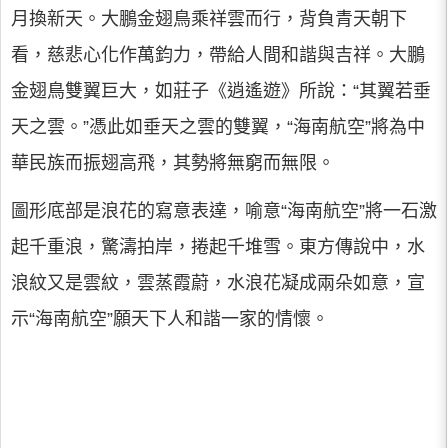
月換新天。大鵬金翅鳥乘祥雲而行，背負青天朝下
看，慈悲心化作萬鈞力，帶給人間和諧與吉祥。大鵬
金翅鳥雙翼巨大，如莊子《逍遙遊》所說：“其翼若垂
天之雲。”憑此如垂天之雲的雙翼，“海南航空”將為中
華民族而振翅高飛，其勢將無窮而無限。
圖形底部是浪花的寫意表達，喻意“海南航空”將一石激
起千重浪，驚濤拍岸，捲起千堆雪。東方傳說中，水
浪紋又是雲紋，雲蒸霞蔚，水浪花凝成兩朵如意，宣
示“海南航空”願天下人和諧一家的情懷。