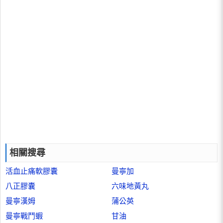
相關搜尋
活血止痛軟膠囊
曼寧加
八正膠囊
六味地黃丸
曼寧漢姆
蒲公英
曼寧戰鬥蝦
甘油