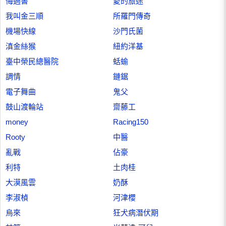
悔過書
愛的旅途
我叫金三順
所羅門傳奇
機場快線
沙門氏菌
滇金絲猴
紐約洋基
臺中榮民總醫院
蛞蝓
調情
鏈鋸
電子舞曲
鬼父
鼓山渡輪站
齋藤工
money
Racing150
Rooty
中醫
亂戰
佔豪
利特
土肉桂
大漠風雲
奶酥
李淑楨
河津櫻
烏來
狂犬病潛伏期