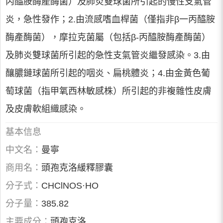
丙醯胺酶產酶菌）及肺炎雙球菌所引起的慢性支氣管
炎，急性發作；2.由流感嗜血桿菌（僅指非β一丙醯胺
酶產酶菌），摩拉克菌屬（包括β-丙醯胺酶產酶菌）
及肺炎雙球菌所引起的急性支氣管炎繼發感染。3.由
釀膿鏈球菌所引起的咽炎、扁桃體炎；4.由金黃色葡
萄球菌（指甲氧西林敏感株）所引起的非複雜性皮膚
及皮膚軟組織感染。
基本信息
中文名：
曼寧
商用名：
頭孢克洛緩釋膠囊
分子式：
CHClNOS·HO
分子量：
385.82
主要成分：
頭孢克洛