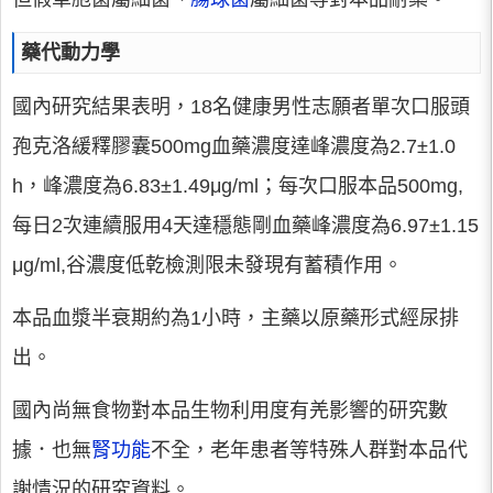
藥代動力學
國內研究結果表明，18名健康男性志願者單次口服頭
孢克洛緩釋膠囊500mg血藥濃度達峰濃度為2.7±1.0
h，峰濃度為6.83±1.49μg/ml；每次口服本品500mg,
每日2次連續服用4天達穩態剛血藥峰濃度為6.97±1.15
μg/ml,谷濃度低乾檢測限未發現有蓄積作用。
本品血漿半衰期約為1小時，主藥以原藥形式經尿排
出。
國內尚無食物對本品生物利用度有羌影響的研究數
據．也無
腎功能
不全，老年患者等特殊人群對本品代
謝情況的研究資料。