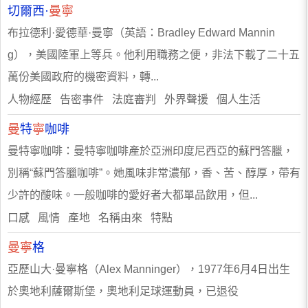
切爾西·
曼寧
布拉德利·愛德華·曼寧（英語：Bradley Edward Mannin
g），美國陸軍上等兵。他利用職務之便，非法下載了二十五
萬份美國政府的機密資料，轉...
人物經歷 告密事件 法庭審判 外界聲援 個人生活
曼
特
寧
咖啡
曼特寧咖啡：曼特寧咖啡產於亞洲印度尼西亞的蘇門答臘，
別稱“蘇門答臘咖啡”。她風味非常濃郁，香、苦、醇厚，帶有
少許的酸味。一般咖啡的愛好者大都單品飲用，但...
口感 風情 產地 名稱由來 特點
曼寧
格
亞歷山大·曼寧格（Alex Manninger），1977年6月4日出生
於奧地利薩爾斯堡，奧地利足球運動員，已退役