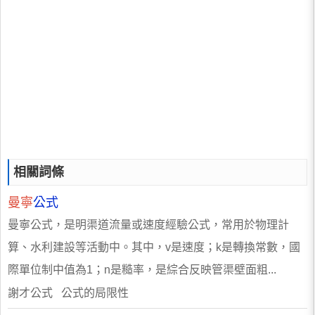
相關詞條
曼寧
公式
曼寧公式，是明渠道流量或速度經驗公式，常用於物理計
算、水利建設等活動中。其中，v是速度；k是轉換常數，國
際單位制中值為1；n是糙率，是綜合反映管渠壁面粗...
謝才公式 公式的局限性