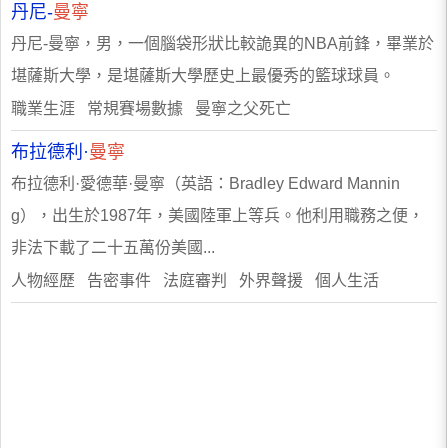
丹尼-
曼寧
丹尼-曼寧，男，一個腦袋形狀比較詭異的NBA前鋒，畢業於
堪薩斯大學，是堪薩斯大學歷史上最優秀的籃球球員。
職業生涯 常規賽場數據 曼寧之父死亡
布拉德利·
曼寧
布拉德利·愛德華·曼寧（英語：Bradley Edward Mannin
g），出生於1987年，美國陸軍上等兵。他利用職務之便，
非法下載了二十五萬份美國...
人物經歷 告密事件 法庭審判 外界聲援 個人生活