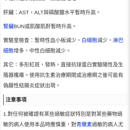
肝臟：AST，ALT與磷酸鹽水平暫時升高。
腎臟
BUN或肌酸肌酐暫時升高。
實驗室檢查：暫時性血小板減少，
白細胞
減少，
淋巴
細胞
增多，中性白細胞減少。
其它：多形紅斑，發熱，直接抗球蛋白實驗陽性及生
殖器瘙癢。使用抗生素治療期間或治療期之後可能有
偽膜性結腸炎症狀出現。
注意事項
1.對任何被確證有某些過敏症狀特別是對某些藥物過
敏的病人使用本品時應慎重，對
青黴素
過敏的病人尤