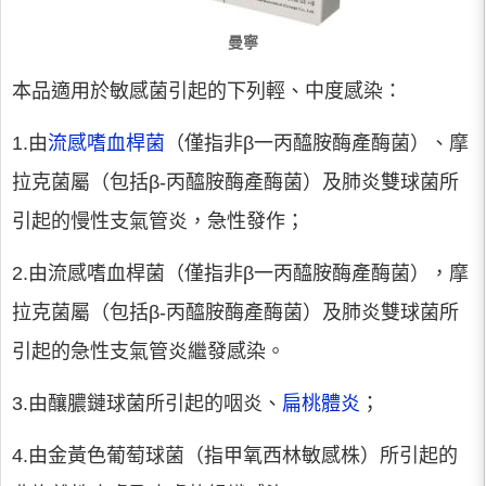
曼寧
本品適用於敏感菌引起的下列輕、中度感染：
1.由
流感嗜血桿菌
（僅指非β一丙醯胺酶產酶菌）、摩
拉克菌屬（包括β-丙醯胺酶產酶菌）及肺炎雙球菌所
引起的慢性支氣管炎，急性發作；
2.由流感嗜血桿菌（僅指非β一丙醯胺酶產酶菌），摩
拉克菌屬（包括β-丙醯胺酶產酶菌）及肺炎雙球菌所
引起的急性支氣管炎繼發感染。
3.由釀膿鏈球菌所引起的咽炎、
扁桃體炎
；
4.由金黃色葡萄球菌（指甲氧西林敏感株）所引起的