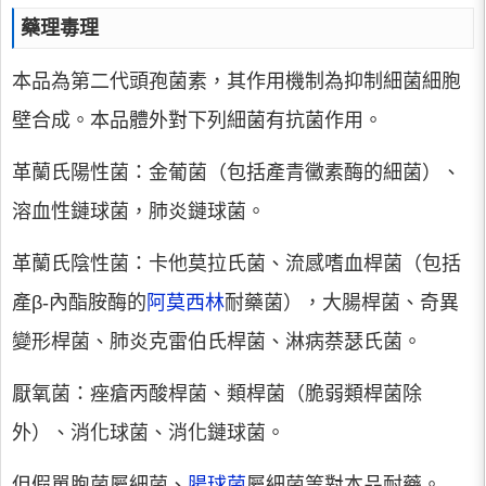
藥理毒理
本品為第二代頭孢菌素，其作用機制為抑制細菌細胞
壁合成。本品體外對下列細菌有抗菌作用。
革蘭氏陽性菌：金葡菌（包括產青黴素酶的細菌）、
溶血性鏈球菌，肺炎鏈球菌。
革蘭氏陰性菌：卡他莫拉氏菌、流感嗜血桿菌（包括
產β-內酯胺酶的
阿莫西林
耐藥菌），大腸桿菌、奇異
變形桿菌、肺炎克雷伯氏桿菌、淋病萘瑟氏菌。
厭氧菌：痤瘡丙酸桿菌、類桿菌（脆弱類桿菌除
外）、消化球菌、消化鏈球菌。
但假單胞菌屬細菌、
腸球菌
屬細菌等對本品耐藥。