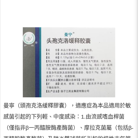
曼寧（頭孢克洛緩釋膠囊），適應症為本品適用於敏
感菌引起的下列輕、中度感染：1.由流感嗜血桿菌
（僅指非β一丙醯胺酶產酶菌）、摩拉克菌屬（包括β-