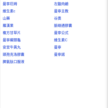
曼寧厄姆
左鏇肉鹼
維生素c
曼寧主教
山藥
谷奧
羅漢果
脈絡通膠囊
複方甘草片
曼寧公式
曼寧癩頸龜
維生素C
安宮牛黃丸
曼寧
頭孢克洛膠囊
曼寧諾
脾氨肽口服液