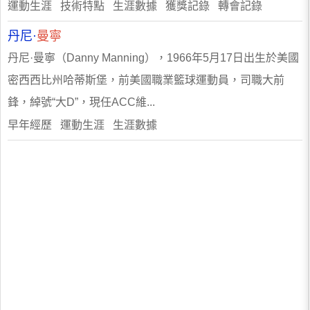
運動生涯 技術特點 生涯數據 獲獎記錄 轉會記錄
丹尼·
曼寧
丹尼·曼寧（Danny Manning），1966年5月17日出生於美國
密西西比州哈蒂斯堡，前美國職業籃球運動員，司職大前
鋒，綽號“大D”，現任ACC維...
早年經歷 運動生涯 生涯數據