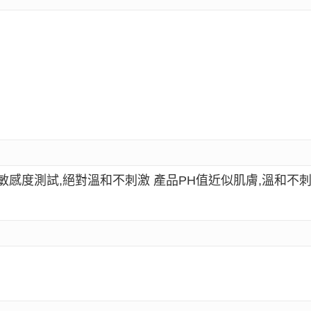
敏感度測試,絕對溫和不刺激 產品PH值近似肌膚,溫和不