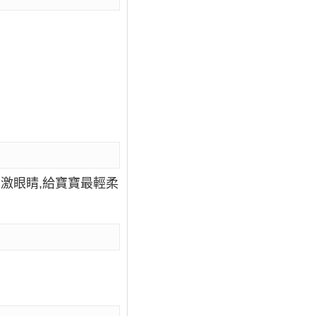
刺激眼睛,給寶寶最輕柔