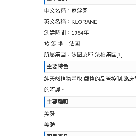
中文名稱：蔻蘿蘭
英文名稱：KLORANE
創建時間：1964年
發 源 地：法國
所屬集團：法國皮耶.法柏集團[1]
主要特色
純天然植物萃取,嚴格的品管控制,臨床
的呵護。
主要種類
美發
美體