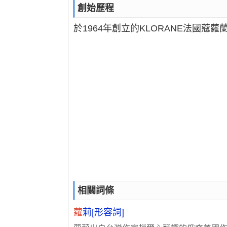
創始歷程
於1964年創立的KLORANE法國
相關詞條
蘿
莉[形容詞]