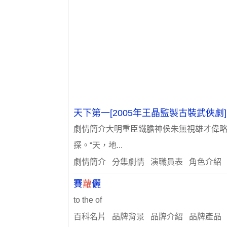
天下第一[2005年王晶監製古裝武俠劇]
劇情簡介大明重臣鐵膽神侯朱無視雄才偉略
探。“天，地...
劇情簡介 分集劇情 演職員表 角色介紹
賽
蘿
儷
to the of
百科名片 品牌背景 品牌介紹 品牌產品