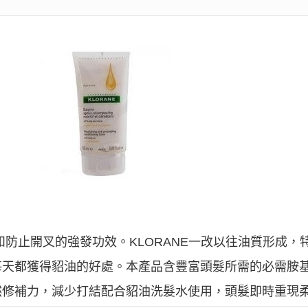
和防止開叉的強發功效。KLORANE一改以往油質形成，
每天都獲得貂油的好處。本產品含豐富頭髮所需的必需胺
然修補力，減少打結配合貂油洗髮水使用，頭髮即時重現