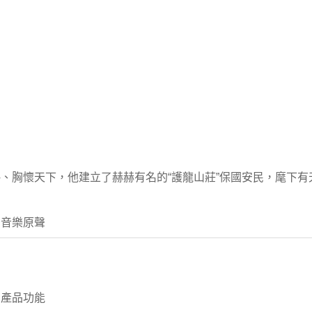
、胸懷天下，他建立了赫赫有名的“護龍山莊”保國安民，麾下有
 音樂原聲
 產品功能