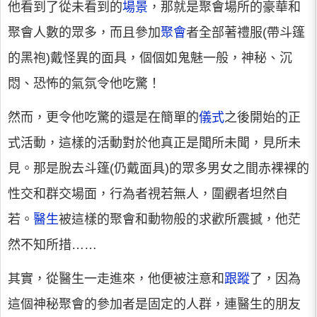
他看到了從未看到的
場景
，那就是聚會場所的豪華和
聚會人數的眾多，而且參加
聚會
者全部著禮服(帶斗篷
的黑袍)戴怪異的面具，個個如鬼魅一般，神秘、沉
悶、恐怖的氣氛令他吃驚！
然而，更令他吃驚的還是在簡單的
儀式
之後開始的正
式活動，這樣的活動對於他真正是聞所未聞，見所未
見。那是脫去斗篷(仍戴面具)的眾多男女之間赤裸裸的
性交和群交場面，行為者視若無人，圍觀者坦然自
若。
醫生
被這樣的聚會和動物般的求歡所震撼，他茫
然不知所措……
其實，從醫生一走進來，他便被注意和
跟蹤
了，因為
這個神秘聚會的參加者是固定的人群，連醫生的朋友