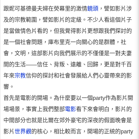
跟妮可基德曼夫婦在熒幕里的激情
鏡頭
，譬如影片涉
及的宗教範圍，譬如影片的定級。不少人看這個片子
是當做情色片看的，但我覺得影片更想跟我們探討的
是一個社會問題，庫布里克一向關心的是群體，社
會，文明，這部影片向我們展示的不僅僅是一對夫妻
間的生活——信任、背叛、遠離、回歸，更是對千百
年來
宗教
信仰的探討和社會發展給人們心靈帶來的影
響。
首先是電影的開場。為什麼要以一個party作為影片開
場場景，事實上我們整部
電影
看下來會明白，影片的
中間部分也就是比爾在郊外豪宅的深夜的假面晚會是
影片
世界觀
的核心，相比較而言，開場的正統的party