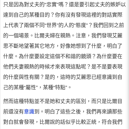
只是因為對丈夫的“忠實”嗎？還是要引起丈夫的嫉妒以
達到自己的某種目的？你有沒有發現這裡的對話實際
上代表了兩個不同“世界”的人的“態度”？我們回到之前
的一個場景。比爾夫婦在親熱。注意，我們發現艾麗
思不斷地望著其它地方，好像她想到了什麼，明白了
什麼。為什麼要設定這個不和諧的鏡頭？為什麼要在
他們夫妻親熱的時候才來表現這點呢？是不是要表現
的什麼與性有關？是的，這時的艾麗思已經意識到自
己的某種“屬性”，某種“特點”。
然而這種特點並不是她和丈夫的區別，而只是比爾目
前還沒有
意識
到。明白了這些之後，我們再來讀那些
對白就會發現，比爾說的話似乎比較正統，符合我們