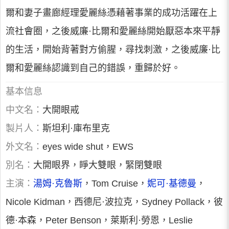
爾和妻子畫廊經理愛麗絲憑藉著事業的成功活躍在上
流社會圈，之後威廉·比爾和愛麗絲開始厭惡本來平靜
的生活，開始背著對方偷腥，尋找刺激，之後威廉·比
爾和愛麗絲認識到自己的錯誤，重歸於好。
基本信息
中文名：
大開眼戒
製片人：
斯坦利·庫布里克
外文名：
eyes wide shut，EWS
別名：
大開眼界，睜大雙眼，緊閉雙眼
主演：
湯姆·克魯斯
，Tom Cruise，
妮可·基德曼
，
Nicole Kidman，西德尼·波拉克，Sydney Pollack，彼
德·本森，Peter Benson，萊斯利·勞恩，Leslie