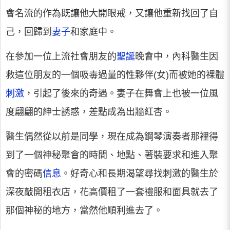
會名流的作為既讓他大開眼戒，又讓他重新找回了自
己，回歸到
妻子
和家庭中。
在參加一位上流社會朋友的
聖誕
晚會中，內科醫生因
救這位朋友的一個吸毒過量的性夥伴(女)而被她的裸體
刺激
，引起了後來的奇遇。妻子在舞會上也被一位風
度翩翩的紳士誘惑，差點成為出牆紅杏。
醫生偶然從以前是同學，現在成為鋼琴演奏者那裡得
到了一個神秘聚會的時間、地點、著裝要求和進入聚
會的密碼
信息
。好奇心和長期渴望尋找刺激的醫生於
深夜敲開租衣店，花高價租了一套禮服和面具就去了
那個神秘的地方，當然他順利進去了。