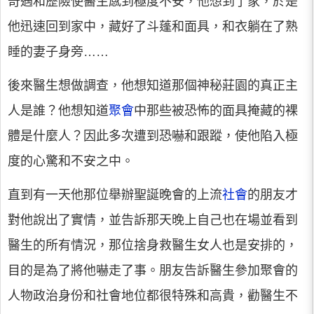
奇遇和歷險使醫生感到極度不安，他想到了家，於是
他迅速回到家中，藏好了斗蓬和面具，和衣躺在了熟
睡的妻子身旁……
後來醫生想做調查，他想知道那個神秘莊園的真正主
人是誰？他想知道
聚會
中那些被恐怖的面具掩藏的裸
體是什麼人？因此多次遭到恐嚇和跟蹤，使他陷入極
度的心驚和不安之中。
直到有一天他那位舉辦聖誕晚會的上流
社會
的朋友才
對他說出了實情，並告訴那天晚上自己也在場並看到
醫生的所有情況，那位捨身救醫生女人也是安排的，
目的是為了將他嚇走了事。朋友告訴醫生參加聚會的
人物政治身份和社會地位都很特殊和高貴，勸醫生不