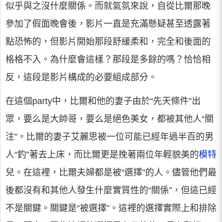
似乎與之沒什麼關係。而就氣氛來說，自從比爾那晚
參加了假面晚會後，影片一直是充滿懸疑甚至透露著
點恐怖的，但影片開始那段舒緩柔和，完全和後面的
格格不入。為什麼會這樣？那段是多餘的嗎？恰恰相
反，這段是影片構成的必要組成部分。
在這個party中，比爾和他的妻子由於“先天條件”出
眾，要么是大帥哥，要么是絕色美女，都被其他人“關
注”。比爾的妻子艾麗思被一位可能已經年過半百的男
人“釣”著去上床，而比爾更是挽著兩位年輕貌美的
模特
兒。在這裡，比爾夫婦都是被“選擇”的人。儘管他們最
後都沒有和其他人發生什麼實質性的“關係”，但這已經
不是關鍵。關鍵是“被選擇”。這裡的選擇實際上和排除