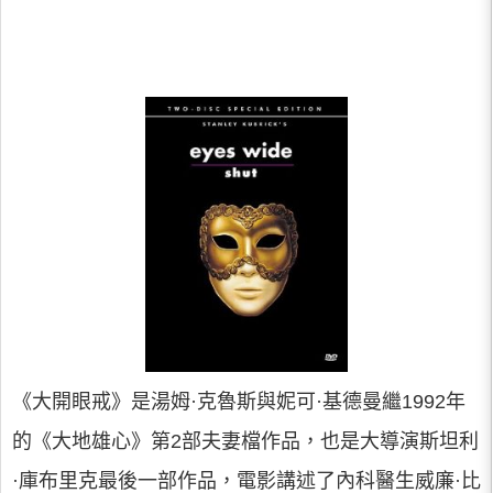
《大開眼戒》是湯姆·克魯斯與妮可·基德曼繼1992年
的《大地雄心》第2部夫妻檔作品，也是大導演斯坦利
·庫布里克最後一部作品，電影講述了內科醫生威廉·比