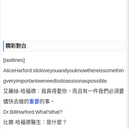
精彩對白
[lastlines]
AliceHarford:Idoloveyouandyouknowthereissomethin
gveryimportantweneedtodoassoonaspossible.
艾麗絲·哈福德：我真得愛你，而且有一件我們必須要
儘快去做的
重要
的事。
Dr.BillHarford:What'sthat?
比爾·哈福德醫生：是什麼？