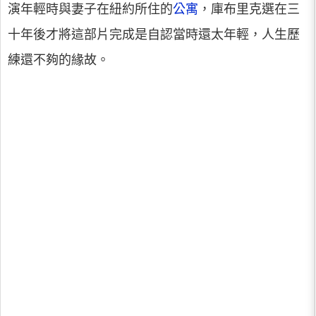
演年輕時與妻子在紐約所住的
公寓
，庫布里克選在三
十年後才將這部片完成是自認當時還太年輕，人生歷
練還不夠的緣故。