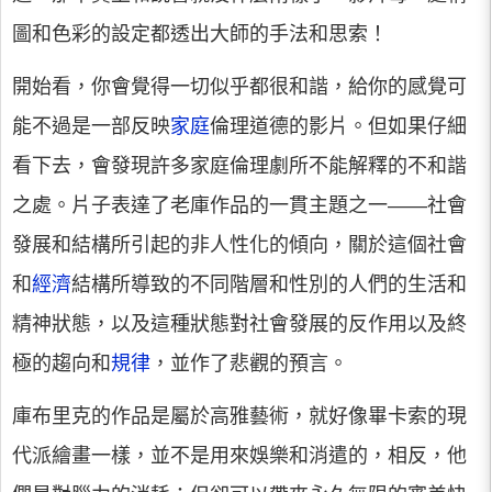
圖和色彩的設定都透出大師的手法和思索！
開始看，你會覺得一切似乎都很和諧，給你的感覺可
能不過是一部反映
家庭
倫理道德的影片。但如果仔細
看下去，會發現許多家庭倫理劇所不能解釋的不和諧
之處。片子表達了老庫作品的一貫主題之一——社會
發展和結構所引起的非人性化的傾向，關於這個社會
和
經濟
結構所導致的不同階層和性別的人們的生活和
精神狀態，以及這種狀態對社會發展的反作用以及終
極的趨向和
規律
，並作了悲觀的預言。
庫布里克的作品是屬於高雅藝術，就好像畢卡索的現
代派繪畫一樣，並不是用來娛樂和消遣的，相反，他