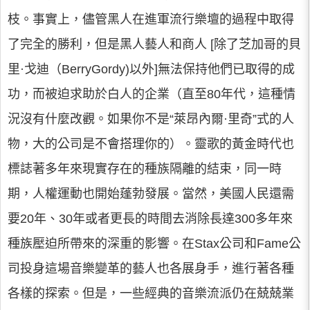
枝。事實上，儘管黑人在進軍流行樂壇的過程中取得
了完全的勝利，但是黑人藝人和商人 [除了芝加哥的貝
里·戈迪（BerryGordy)以外]無法保持他們已取得的成
功，而被迫求助於白人的企業（直至80年代，這種情
況沒有什麼改觀。如果你不是“萊昂內爾·里奇”式的人
物，大的公司是不會搭理你的）。靈歌的黃金時代也
標誌著多年來現實存在的種族隔離的結束，同一時
期，人權運動也開始蓬勃發展。當然，美國人民還需
要20年、30年或者更長的時間去消除長達300多年來
種族壓迫所帶來的深重的影響。在Stax公司和Fame公
司投身這場音樂變革的藝人也各展身手，進行著各種
各樣的探索。但是，一些經典的音樂流派仍在兢兢業