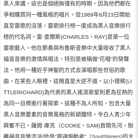
黑人來講，這也是個絕無僅有的時期，因為他們都在
爭相購買同一種風格的唱片。從1969年8月23日開始
直至靈歌的沒落，靈歌排行榜一度成為黑人音樂排行
榜的代名詞。雷·查爾斯(CHARLES，RAY)是第一位
靈歌藝人。他在節奏與布魯斯音樂中大量吸收了黑人
福音音樂的激情與唱法，特別是被稱做“花唱”的發聲
法。他用一種近乎神聖的方式去演唱那些世俗的歌
曲，在某些人眼裡，這簡直是大逆不道。以小理察(LI
TTLERICHARD)為代表的黑人搖滾歌星則更為狂熱的
為同一目標進行著探索。這種不為人所知，包含大量
黑人音樂要素的音樂風格的新穎獨特，令白人青少年
興奮不已。薩姆·庫克（COOKE，SAM)首開先河，脫
離福音音樂流派[他是“靈魂煽動者”（SoulStirrers)的主