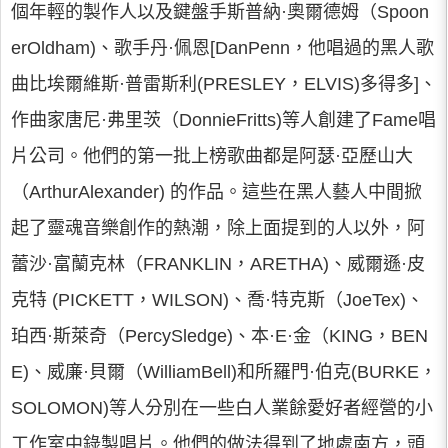
個年輕的製作人以及鍵盤手斯普納·奧爾德姆（Spoon
erOldham)、歌手丹·佩恩[DanPenn，他唱過的黑人歌
曲比埃爾維斯·普雷斯利(PRESLEY，ELVIS)多得多]、
作曲家唐尼·弗里茨（DonnieFritts)等人創建了Fame唱
片公司。他們的第一批上榜歌曲都是阿瑟·亞歷山大
（ArthurAlexander) 的作品。這些在黑人藝人中間掀
起了靈魂音樂創作的熱潮，除上面提到的人以外，阿
蕾沙·富蘭克林（FRANKLIN，ARETHA)、威爾遜·皮
克特 (PICKETT，WILSON)、喬·特克斯（JoeTex)、
珀西·斯萊奇（PercySledge)、本·E·金（KING，BEN
E)、威廉·貝爾（WilliamBell)和所羅門·伯克(BURKE，
SOLOMON)等人分別在一些白人業餘愛好者經營的小
工作室中錄製唱片。他們的做法得到了地處南方，頭