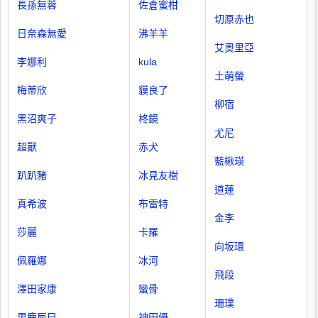
長孫無蓉
佐倉蜜柑
切原赤也
日奈森無愛
沸羊羊
艾奧里亞
李娜利
kula
土萌螢
梅蒂欣
貘良了
柳宿
黑沼爽子
柊鏡
尤尼
超獸
赤犬
藍楸瑛
趴趴豬
冰見友樹
道蓮
真希波
布雷特
金李
莎麗
卡羅
向坂環
佩羅娜
冰河
飛段
澤田家康
蠻骨
珊璞
男鹿辰巳
神田優