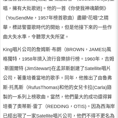
唱，擁有大批歌迷]。他的一首《你使我神魂顛倒》
（YouSendMe，1957年榜首歌曲）盡顯“花唱”之精
華，標誌警靈歌時代的開始，但是他接下來的一些作
曲大失水準，令聽眾大失所望。
King唱片公司的詹姆斯·布朗（BROWN，JAMES)風
格獨特，1958年擠入流行音樂排行榜。1960年，吉姆
·斯圖爾特 (JimStewart)在孟菲斯創建了Satellite唱片
公司，著重培養當地的歌手。同年，他推出了由魯弗
斯·托馬斯（RufusThomas)和他的女兒卡拉(Carla)錄
製的一系列上榜歌曲。當然，他們量大的成功還得算
培養了奧蒂斯·雷丁（REDDING，OTIS)。因為西海岸
已經出現了一家Satellite唱片公司，他們不得不更名為