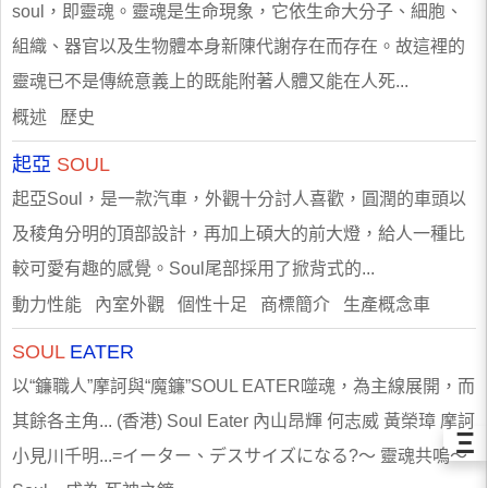
soul，即靈魂。靈魂是生命現象，它依生命大分子、細胞、
組織、器官以及生物體本身新陳代謝存在而存在。故這裡的
靈魂已不是傳統意義上的既能附著人體又能在人死...
概述 歷史
起亞
SOUL
起亞Soul，是一款汽車，外觀十分討人喜歡，圓潤的車頭以
及稜角分明的頂部設計，再加上碩大的前大燈，給人一種比
較可愛有趣的感覺。Soul尾部採用了掀背式的...
動力性能 內室外觀 個性十足 商標簡介 生產概念車
SOUL
EATER
以“鐮職人”摩訶與“魔鐮”SOUL EATER噬魂，為主線展開，而
其餘各主角... (香港) Soul Eater 內山昂輝 何志威 黃榮璋 摩訶
Ξ
小見川千明...=イーター、デスサイズになる?〜 靈魂共嗚～