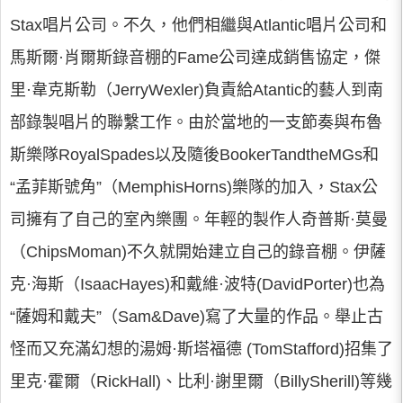
Stax唱片公司。不久，他們相繼與Atlantic唱片公司和
馬斯爾·肖爾斯錄音棚的Fame公司達成銷售協定，傑
里·韋克斯勒（JerryWexler)負責給Atantic的藝人到南
部錄製唱片的聯繫工作。由於當地的一支節奏與布魯
斯樂隊RoyalSpades以及隨後BookerTandtheMGs和
“孟菲斯號角”（MemphisHorns)樂隊的加入，Stax公
司擁有了自己的室內樂團。年輕的製作人奇普斯·莫曼
（ChipsMoman)不久就開始建立自己的錄音棚。伊薩
克·海斯（IsaacHayes)和戴維·波特(DavidPorter)也為
“薩姆和戴夫”（Sam&Dave)寫了大量的作品。舉止古
怪而又充滿幻想的湯姆·斯塔福德 (TomStafford)招集了
里克·霍爾（RickHall)、比利·謝里爾（BillySherill)等幾