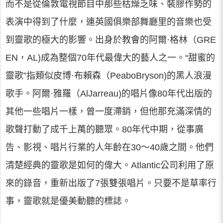
而不是從倫敦電視節目中那些枯燥乏味、裝膠作勢的
表演中得到了什麼，連英國俱樂部舞廳里的音樂也受
到靈歌的極大的影響。出身於教會的阿爾·格林（GRE
EN，AL)成為整個70年代最偉大的藝人之一。“甜蜜的
靈歌”指類似皮博·布賴森（PeaboBryson)的黑人浪漫
歌手。阿爾·雅羅（AlJarreau)的唱片像80年代出版的
其他一些唱片一樣，曾一度滯銷，但他那充滿深情的
歌聲打動了成千上萬的聽眾。80年代中期，從事廣
告、影視、唱片行業的人年齡在30～40歲之間。他們
清楚經典的靈歌是如何的偉大。Atlantic公司利用了原
來的錄音，重新出版了7張雙張唱片。只要不是草率行
事，靈歌就是優美動聽的標誌。