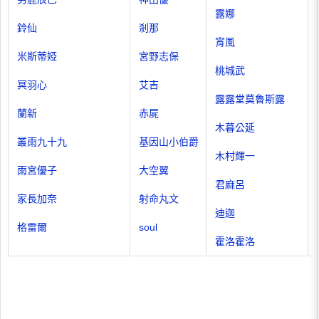
露娜
鈴仙
剎那
宵風
米斯蒂婭
宮野志保
桃城武
冥羽心
艾吉
露露堂莫魯斯露
蘭新
赤屍
木暮公延
叢雨九十九
基因山小伯爵
木村輝一
雨宮優子
大空翼
君麻呂
家長加奈
射命丸文
迪迦
格雷爾
soul
霍洛霍洛