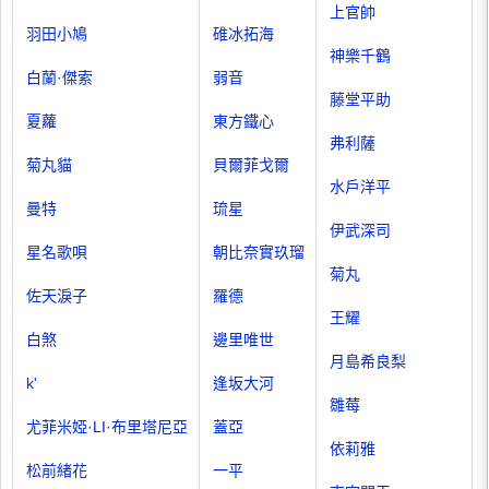
上官帥
羽田小鳩
碓冰拓海
神樂千鶴
白蘭·傑索
弱音
藤堂平助
夏蘿
東方鐵心
弗利薩
菊丸貓
貝爾菲戈爾
水戶洋平
曼特
琉星
伊武深司
星名歌唄
朝比奈實玖瑠
菊丸
佐天淚子
羅德
王耀
白煞
邊里唯世
月島希良梨
k'
逢坂大河
雛莓
尤菲米婭·LI·布里塔尼亞
蓋亞
依莉雅
松前緒花
一平