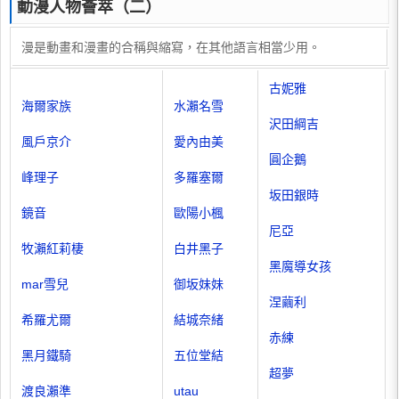
動漫人物薈萃（二）
漫是動畫和漫畫的合稱與縮寫，在其他語言相當少用。
古妮雅
海爾家族
水瀨名雪
沢田綱吉
風戶京介
愛內由美
圓企鵝
峰理子
多羅塞爾
坂田銀時
鏡音
歐陽小楓
尼亞
牧瀨紅莉棲
白井黑子
黑魔導女孩
mar雪兒
御坂妹妹
涅繭利
希羅尤爾
結城奈緒
赤練
黑月鐵騎
五位堂結
超夢
渡良瀨準
utau