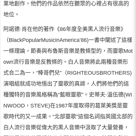
業地創作，他們的作品依然在聽眾的心裡占有很高的
地位。
阿諾德·肖在他的著作《86年度全美黑人流行音樂》
（BlackPopularMusicinAmerica’86)一書中闡述了這樣
一條理論，節奏與布魯斯音樂是教條型的，而靈歌Mot
own流行音樂是反教條的。白人音樂將此兩種音樂形
式合二為一，“棒哥們兒”（RIGHTEOUSBROTHERS)
演唱組就成功地悟出了靈歌的真諦，人們將他們的這
種獨特的音樂風格稱為“藍眼靈歌”。史蒂夫·溫伍德(WI
NWOOD，STEVE)在1987年度取得的葛萊美獎是靈
歌時代的又一成果。“北部靈歌”這個名詞指英國北部的
白人流行音樂從偉大的黑人音樂中汲取了大量營養，