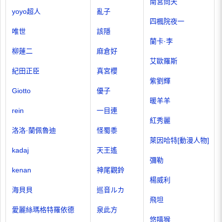
南宮問天
yoyo超人
亂子
四楓院夜一
唯世
該隱
蘭卡·李
柳蓮二
麻倉好
艾歐羅斯
紀田正臣
真宮櫻
紫劉輝
Giotto
優子
暖羊羊
rein
一目連
紅秀麗
洛洛·蘭佩魯迪
怪蜀黍
萊因哈特[動漫人物]
kadaj
天王遙
彌勒
kenan
神尾觀鈴
楊威利
海貝貝
巡音ルカ
飛坦
愛麗絲瑪格特羅依德
泉此方
悠嘻猴