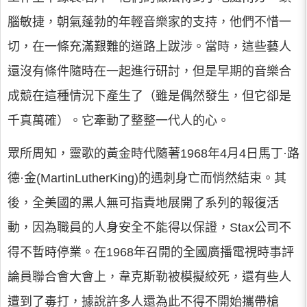
腦敏捷，朝氣蓬勃的年輕音樂家的支持，他們不惜一
切，在一條充滿艱難的道路上跋涉。當時，這些藝人
還沒有條件隨時在一起進行研討，但是早期的音樂合
成競在這種情況下產生了（雖是偶然發生，但它卻是
千真萬確）。它牽動了整整一代人的心。
眾所周知，靈歌的黃金時代隨著1968年4月4日馬丁·路
德·金(MartinLutherKing)的遇刺身亡而悄然結束。其
後，全美國的黑人無可指責地展開了系列的報復活
動，因為職員的人身安全不能得以保證，Stax公司不
得不暫時停業。在1968年召開的全國廣播電視時事評
論員聯合會大會上，韋克斯勒被模擬絞死，還有些人
遭到了毒打，據說許多人還為此不得不開始攜帶槍