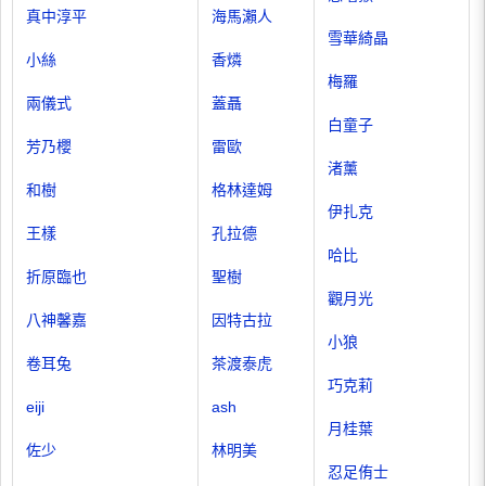
真中淳平
海馬瀨人
雪華綺晶
小絲
香燐
梅羅
兩儀式
蓋聶
白童子
芳乃櫻
雷歐
渚薰
和樹
格林達姆
伊扎克
王樣
孔拉德
哈比
折原臨也
聖樹
觀月光
八神馨嘉
因特古拉
小狼
卷耳兔
茶渡泰虎
巧克莉
eiji
ash
月桂葉
佐少
林明美
忍足侑士