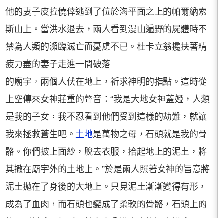
他的妻子皮拉僥倖逃到了位於海平面之上的帕爾納索
斯山上。當洪水退去，兩人看到漫山遍野的屍體時不
禁為人類的瀕臨滅亡而憂慮不已。杜卡立翁攙扶著精
疲力盡的妻子走進一間破落
的廟宇，兩個人伏在地上，祈求神明的指點。這時從
上空傳來女神莊重的聲音：“我是大地女神蓋婭，人類
是我的子女，我不忍看到他們受到這樣的劫難，就讓
我來拯救蒼生吧。
土地
是萬物之母，石頭就是我的骨
骼。你們披上面紗，脫去衣服，拾起地上的泥土，將
其撒在廟宇外的土地上。”於是兩人照著女神的旨意將
泥土拋在了身後的大地上。只見泥土漸漸變得有形，
成為了血肉，而石頭也變成了柔軟的骨骼，石頭上的