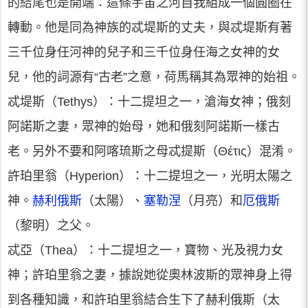
的結尾也是開端：這條宇宙之河自我組成一個圓圈在
轉動。他是同為神族的忒堤斯的丈夫，與忒堤斯有著
三千位身任河神的兒子和三千位身任海之女神的女
兒，他的詞源有“古老”之意，荷馬稱其為眾神的始祖。
忒堤斯（Tethys）：十二提坦之一，滄海女神；俄刻
阿諾斯之妻，眾神的始母，她和俄刻阿諾斯一樣古
老。另外不要和阿喀琉斯之母忒提斯（Θέτις）混淆。
許珀里翁（Hyperion）：十二提坦之一，光明太陽之
神。
赫利俄斯
（太陽）、
塞勒涅
（月亮）和
厄俄斯
（黎明）之父。
忒亞（Thea）：十二提坦之一，寶物、光及視力女
神；許珀里翁之妻，據說她從奧林波斯的眾神身上得
到各種知識，和許珀里翁結合生下了赫利俄斯（太