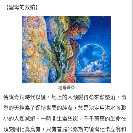
【聖母的救贖】
地母蓋亞
傳說青銅時代以後，地上的人類變得愈來愈墮落，憤
怒的天神為了保持世間的純潔，於是決定用洪水將渺
小的人類滅絕。一時間生靈塗炭，千千萬萬的生命在
頃刻間化為烏有，只有普羅米修斯的後裔杜卡立翁和