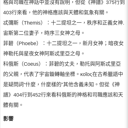
格與司職在神話中並沒有說明，但從《神譜》375行到
403行來看，他的神格應該與天體和氣象有關。
忒彌斯（Themis）：十二提坦之一，秩序和正義女神.
宙斯第二位妻子，時序三女神之母。
菲碧（Phoebe）：十二提坦之一，新月女神；暗夜女
神勒托與星夜女神阿斯忒里亞之母。
科俄斯（Coeus）：菲碧的丈夫，勒托與阿斯忒里亞
的父親，代表了宇宙鏇轉軸坐標。κοῖος在古希臘語中
是疑問詞“什麼，什麼樣的”其他含義未知。但從《神
譜》404行到452行來看科俄斯的神格和司職應該和天
體有關。
影響