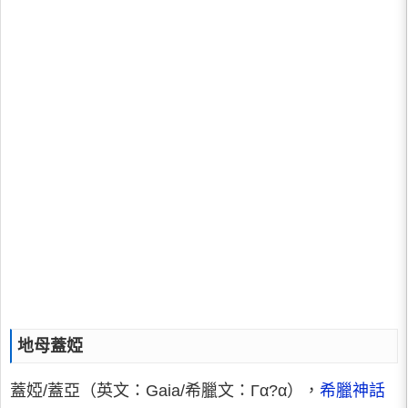
地母蓋婭
蓋婭/蓋亞（英文：Gaia/希臘文：Γα?α），
希臘神話