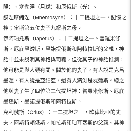
陽）、塞勒涅（月球）和厄俄斯（光）。
謨涅摩緒涅（Mnemosyne）：十二提坦之一，記憶之
神；宙斯第五位妻子九繆斯之母。
伊阿珀托斯（Iapetus）：十二提坦之一。普羅米修
斯，厄庇墨透斯，墨諾提俄斯和阿特拉斯的父親，神
話中並未說明其神格與司職，但從其子的神話推測，
他可能是與人類有關。關於他的妻子，有人說是克呂
墨涅，有人說是亞細亞，還有人猜測是忒彌斯。總之
他與妻子生了四位第二代提坦神：普羅米修斯、厄庇
墨透斯、墨諾提俄斯和阿特拉斯。
克利俄斯（Crius）：十二提坦之一，歐律比亞的丈
夫，阿斯特賴俄斯，帕拉斯和珀耳塞斯的父親。其神