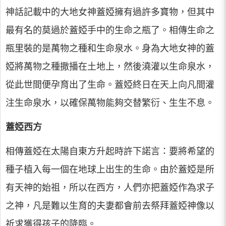
神話記載中的大地女神蓋婭擁有過許多寶物，但其中
最有名的莫過於蓋婭手中的生命之瓶了。相傳生命之
瓶里裝的是萬物之種和生命泉水。身為大地女神的蓋
婭將萬物之種撒播在土地上，然後澆灌以生命泉水，
從此世間便孕育出了生命。蓋婭終日在天上向凡間灌
注生命泉水，以確保萬物能夠交替繁衍、生生不息。
蓋婭西方
相傳蓋婭在太陽自東方升起時許下諾言：要將希望的
種子植入每一個在地球上出生的生命。由於蓋婭是所
有天神的始祖，所以在西方，人們亦把蓋婭作為求子
之神，凡是難以生育的夫妻都會前去祭拜蓋婭神像以
祈求獲得孩子的降臨。