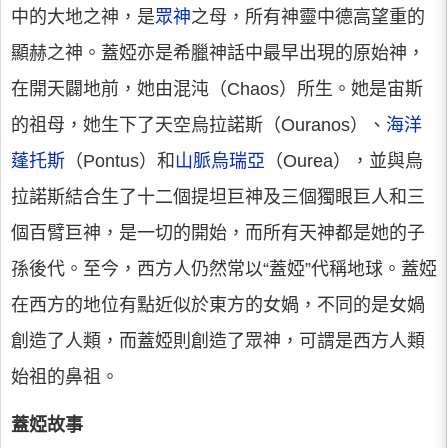
中的大地之神，是
眾神
之母，所有神靈中德高望重的
顯赫之神。蓋婭亦是希臘神話中最早出現的原始神，
在開天闢地前，她由混沌（Chaos）所生。她是宙斯
的祖母，她生下了天空烏拉諾斯（Ouranos）、
海洋
蓬托斯
（Pontus）和
山脈烏瑞亞
（Ourea），並與烏
拉諾斯結合生了十二個提坦巨神及三個獨眼巨人和三
個百臂巨神，是一切的開始，而所有天神都是她的子
孫後代。至今，西方人仍然常以“蓋婭”代稱地球。蓋婭
在西方的地位有點近似於東方的女媧，不同的是女媧
創造了人類，而蓋婭則創造了眾神，可謂是西方人類
始祖的鼻祖。
蓋婭故事