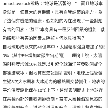
amesLovelock說過：“地球是活著的！”，而且地球本
身就是一個巨大的有機體，具有自我調節的能力，為
了這個有機體的健康，假如她的內在出現了一些對她
有害的因素，“蓋亞”本身具有一種反制回饋的機能，能
夠將那些有害的因素去除掉。何以見得呢？
自地球形成以來的46億年中，太陽輻射強度增加了約3
0%（其中5%增加於顯生宙期間）。理論上說，太陽
輻射強度增減10%就足以引起全球海洋蒸發乾涸或全
部凍結成冰。但地質歷史記錄卻證明，地球上儘管發
生過3次大冰期和大冰期內的暖熱期交替變化，地表的
平均溫度變化僅在10℃上下。這就表明歷史上地球存
在某種內部的自我調節機制。當前大氣種溫室氣體的
濃度急劇升高，導致全球溫度升高，理論上將導致陸