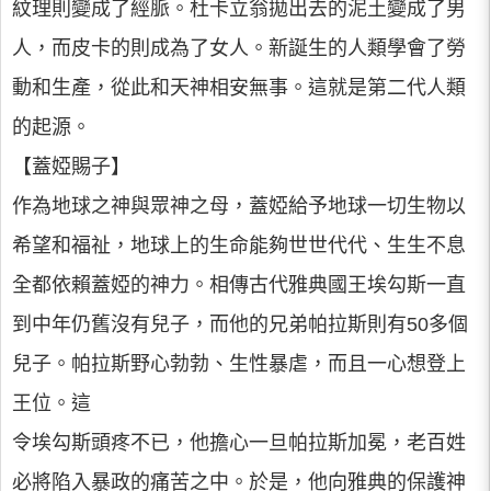
紋理則變成了經脈。杜卡立翁拋出去的泥土變成了男
人，而皮卡的則成為了女人。新誕生的人類學會了勞
動和生產，從此和天神相安無事。這就是第二代人類
的起源。
【蓋婭賜子】
作為地球之神與眾神之母，蓋婭給予地球一切生物以
希望和福祉，地球上的生命能夠世世代代、生生不息
全都依賴蓋婭的神力。相傳古代雅典國王埃勾斯一直
到中年仍舊沒有兒子，而他的兄弟帕拉斯則有50多個
兒子。帕拉斯野心勃勃、生性暴虐，而且一心想登上
王位。這
令埃勾斯頭疼不已，他擔心一旦帕拉斯加冕，老百姓
必將陷入暴政的痛苦之中。於是，他向雅典的保護神