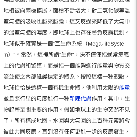
地植被向兩極擴展，面積不斷增大，對二氧化碳等溫
室氣體的吸收也越來越強，這又反過來降低了大氣中
的溫室氣體的濃度，即地球上也存在著負反饋機制。
地球似乎確實是一個“巨生命系統（Mega-lifeSyste
m）”。當然，這裡所謂“生命”，決不僅僅指通常意義
上的代謝和繁殖，而是指一個能夠進行能量與物質交
流並使之內部維護穩定的體系。按照這樣一種觀點，
地球恰恰是這樣一個有機生命體，他利用太陽的
能量
並且照行星的尺度進行一種
新陳代謝
作用。其中，生
物起著至關重要的作用。假如地球上的生物突然不見
了，所有構成地圈、水圈與大氣圈的上百種元素將會
彼此共同反應，直到沒有任何更進一步的反應發生，