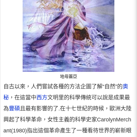
地母蓋亞
自古以來，人們嘗試各種的方法企圖了解“自然”的
奧
秘
，在這當中
西方
文明里的科學傳統可以說是成果最
為
豐碩
且最有影響的了.在十七世紀的時候，歐洲大陸
興起了科學革命，女性主義的科學史家CarolynMerch
ant(1980)指出這個革命產生了一種看待世界的嶄新眼