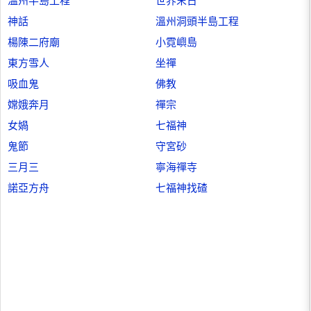
溫州半島工程
世界末日
神話
溫州洞頭半島工程
楊陳二府廟
小霓嶼島
東方雪人
坐禪
吸血鬼
佛教
嫦娥奔月
禪宗
女媧
七福神
鬼節
守宮砂
三月三
寧海禪寺
諾亞方舟
七福神找碴