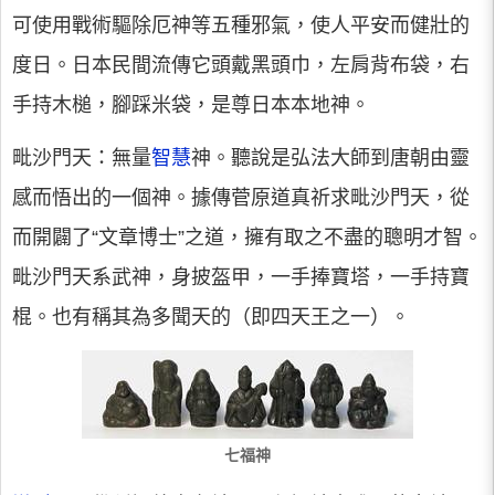
可使用戰術驅除厄神等五種邪氣，使人平安而健壯的
度日。日本民間流傳它頭戴黑頭巾，左肩背布袋，右
手持木槌，腳踩米袋，是尊日本本地神。
毗沙門天：無量
智慧
神。聽說是弘法大師到唐朝由靈
感而悟出的一個神。據傳菅原道真祈求毗沙門天，從
而開闢了“文章博士”之道，擁有取之不盡的聰明才智。
毗沙門天系武神，身披盔甲，一手捧寶塔，一手持寶
棍。也有稱其為多聞天的（即四天王之一）。
七福神