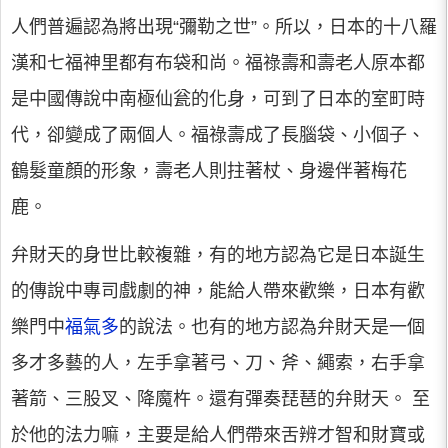
人們普遍認為將出現“彌勒之世”。所以，日本的十八羅
漢和七福神里都有布袋和尚。福祿壽和壽老人原本都
是中國傳說中南極仙瓮的化身，可到了日本的室町時
代，卻變成了兩個人。福祿壽成了長腦袋、小個子、
鶴髮童顏的形象，壽老人則拄著杖、身邊伴著梅花
鹿。
弁財天的身世比較複雜，有的地方認為它是日本誕生
的傳說中專司戲劇的神，能給人帶來歡樂，日本有歡
樂門中
福氣多
的說法。也有的地方認為弁財天是一個
多才多藝的人，左手拿著弓、刀、斧、繩索，右手拿
著箭、三股叉、降魔杵。還有彈奏琵琶的弁財天。 至
於他的法力嘛，主要是給人們帶來舌辨才智和財寶或