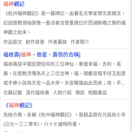
福神
觀記
《杭州福神觀記》是一篇碑記，由著名文學家鄧文原撰文，
記述道教領袖張惟一委派崔汝晉重建位於西湖斷橋之側的福
神觀之始末。
作品原文 創作背景 作者著錄 作者簡介
福祿壽[
福神
、祿星、壽翁的合稱]
福祿壽是中國民間信仰的三位神仙，象徵幸福、吉利、長
壽。在道教流傳為天上三位吉神。福，頭戴官帽手持玉如意
或手捧小孩為天官一品大帝，天官賜福由此而來；祿，手...
古籍記載 清代福祿壽 人物介紹 傳說 相關產品
《
福神
觀記》
烏絲方格。全稱《杭州福神觀記》。是趙孟俯在元延佑七年
(公元一三二零年)，六十七歲時所書。