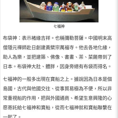
七福神
布袋神：表示褚緣吉祥。也稱彌勒菩薩。中國明末高
僧隱元禪師赴日創建黃檗宗萬福寺。他去各地化緣，
助人為樂，並把建築、佛像、書畫、茶、菜餚帶到了
日本。布袋神大肚、體胖，因身旁總有布袋而得名。
七福神的一般多出現在寶船之上。據說因為日本是個
島國，古代與他國交往、從事貿易極為不便，所以非
常重視船的作用，把與外國通商、希望生意興隆的心
愿寄託給七福神和寶船，從而七福神就和寶船聯繫在
一起了。