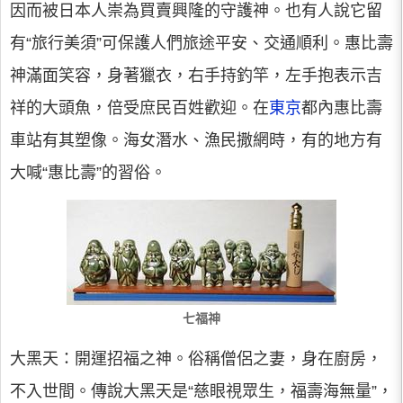
因而被日本人崇為買賣興隆的守護神。也有人說它留
有“旅行美須”可保護人們旅途平安、交通順利。惠比壽
神滿面笑容，身著獵衣，右手持釣竿，左手抱表示吉
祥的大頭魚，倍受庶民百姓歡迎。在
東京
都內惠比壽
車站有其塑像。海女潛水、漁民撒網時，有的地方有
大喊“惠比壽”的習俗。
七福神
大黑天：開運招福之神。俗稱僧侶之妻，身在廚房，
不入世間。傳說大黑天是“慈眼視眾生，福壽海無量”，