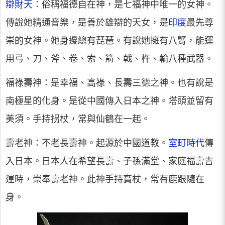
辯財天
：俗稱福德自在神，是七福神中唯一的女神。
傳說她精通音樂，是善於雄辯的天女，是
印度
最先尊
崇的女神。她身邊總有琵琶。有說她擁有八臂，能運
用弓、刀、斧、卷、索、箭、戟、杵、輪八種武器。
福祿壽神：是幸福、高祿、長壽三德之神。也有說是
南極星的化身。是從中國傳入日本之神。塔頭並留有
美須。手持拐杖，常與仙鶴在一起。
壽老神：不老長壽神。起源於中國道教。
室町時代
傳
入日本。日本人在希望長壽、子孫滿堂、家庭福壽吉
運時，崇奉壽老神。此神手持寶杖，常有鹿跟隨在
身。