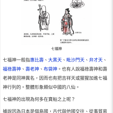
七福神
七福神一般指
惠比壽
、
大黑天
、
毗沙門天
、
弁才天
、
福祿壽神
、
壽老神
、
布袋神
。也有人說福祿壽神和壽
老神是同神異名，因而也有把吉祥天或猩猩加進七福
神行列的。整體形象類似中國的八仙。
七福神的出現為何多在寶船之上呢？
據說因為日本是個島國，古代與他國交往、從事貿易