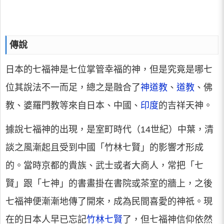
傳說
日本的七福神是七位掌管幸福的神，但是究竟是哪七
位其說法不一而足，總之是融合了
神道教
、
道教
、佛
教、婆羅門教等來自日本、中國、
印度
的吉祥天神。
據說七福神的出現，是室町時代（14世紀）中葉，清
談之風漸起且受到中國「竹林七賢」的影響才形成
的。當時京都的貴族、武士或者大商人，常把「七
賢」跟「七神」的書畫掛在書院或茶室的牆上，之後
七福神便漸漸地傳了開來，成為民間喜愛的神祇。現
在的日本人早已忘記
竹林七賢
了，但七福神信仰依然