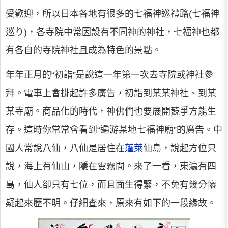
受歡迎，所以日本各地有很多的七福神巡禮路(七福神
巡り)，各寺院中常因設有不同神的神社，七福神也都
有各自的寺院神社且成為特色的景點。
年年正月的“初詣”是說這一年第一次去寺院或神社參
拜。電車上會掛起許多廣告，初詣到某某神社、到某
某寺廟。商品化的時代，神佛們也要展開競爭方能生
存。這時你常常會看到“遍游某地七福神廟”的廣告。中
國人常說八仙，八仙是居住在
蓬萊
仙島，說起方位只
說，海上有仙山，隱在雲霧間。來了一看，東瀛有四
島，仙人卻只有七位，而且面生得緊，不免有幾分懷
疑起來歷不明。仔細查來，原來有如下的一段緣故。