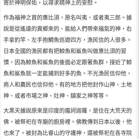
寄於神明保佑，以尋求精神上的安慰。
作為福神之首的惠比須，原名叫夷、或者夷三郎。據
說是從遙遠的異鄉來的、能給人們帶來福氣的神，右
手拿釣竿、左手抱鯛魚巡遊四方，漁民信的人很多。
日本全國的漁民都有把鯨魚和鯊魚叫做惠比須的習
慣，因為鯨魚和鯊魚的後面必定跟著魚群，接近了鯨
魚和鯊魚就一定能捕到好多的魚。不光漁民信仰他，
商人和農民也信仰他。有的地方把他封作山神、土地
神、或者市場之神、灶神、鎮家之神等等。
大黑天據說原來是印度的魔訶迦羅，是住在大荒天的
佛，被祭祀在寺廟的廚房裡。佛教傳到日本以後，他
也來了。被封為比睿山的守護神，還被祭祀在各寺院