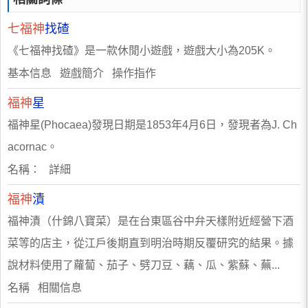
七福神
找碴
《七福神找碴》是一款休閒小遊戲，遊戲大小為205K。
基本信息 遊戲簡介 操作指作
福神
星
福神星(Phocaea)發現日期是1853年4月6日，發現者為J. Ch
acornac。
名稱： 詳細
福神
漬
福神漬（什錦八寶菜）是在台東區谷中弁天樣附近經營下酒
菜等的店主，從江戶後期直到明治時期反覆研究的結果。據
說材料使用了蘿蔔、茄子、劈刀豆、藕、瓜、紫蘇、蕪...
名稱 相關信息