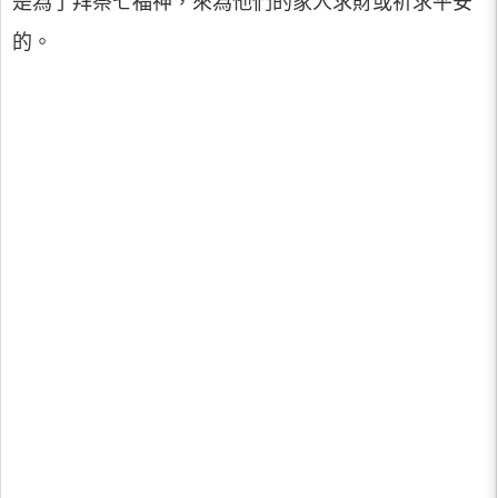
是為了拜祭七福神，來為他們的家人求財或祈求平安
的。