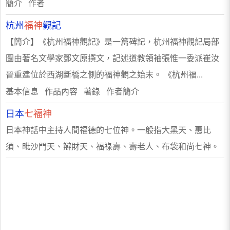
簡介 作者
杭州
福神
觀記
【簡介】《杭州福神觀記》是一篇碑記，杭州福神觀記局部
圖由著名文學家鄧文原撰文，記述道教領袖張惟一委派崔汝
晉重建位於西湖斷橋之側的福神觀之始末。 《杭州福...
基本信息 作品內容 著錄 作者簡介
日本
七福神
日本神話中主持人間福德的七位神。一般指大黑天、惠比
須、毗沙門天、辯財天、福祿壽、壽老人、布袋和尚七神。