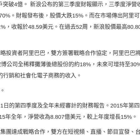
用戶突破4億。 新浪公布的第三季度財報顯示，三季度淨營收
降70%。財報發布後，股價大跌15%。而在市場傳出阿里
，收報於48.59美元。在過去52周，新浪股價最高80.80
大戰略投資者阿里巴巴，雙方簽署戰略合作協定，阿里巴巴將
博公司全稀釋攤薄後總股份的約18%，未來可增持至30
元的行銷和社會化電子商務的收入。
博。
31日的第四季度及全年未經審計的財務報告。2015年第四
15年全年，淨營收為8.807億美元，較上年度增長15%。
播電視集團達成戰略合作，雙方在短視頻、直播、節目宣發、