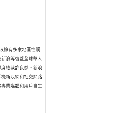
新浪擁有多家地區性網
美新浪等復蓋全球華人
兼聯席總裁許良傑。新浪
手機新浪網和社交網路
得專業媒體和用戶自生