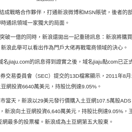
國宣布結成戰略合作夥伴，打通新浪微博和MSN賬號，後者
即時通訊領域一家獨大的局面。
用戶突破一億的同時，新浪還拋出一記重磅訊息：新浪將購
。新浪此舉可以看出作為門戶大佬再戰電商領域的決心。
名jiaju.com的訊息得到證實之後，域名jiaju點com已
券交易委員會（SEC）提交的13D檔案顯示，2011年8月
網投資6640萬美元，持股比例達9.05%。
上市當天，新浪以29美元發行價購入土豆網107.5萬股AD
日，新浪向土豆網投資6,640萬美元，持股比例達9.05%，
土豆網最多的投票權。新浪成為土豆網第五大股東。