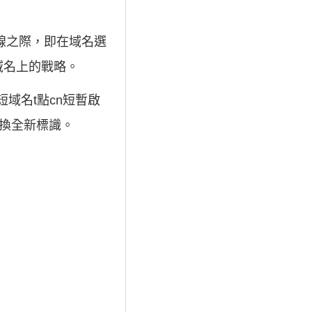
上線之際，即在域名選
域名上的戰略。
短域名t點cn短暫啟
更換全新標識。