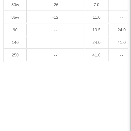
80w
-26
7.0
--
85w
-12
11.0
--
90
--
13.5
24.0
140
--
24.0
41.0
250
--
41.0
--