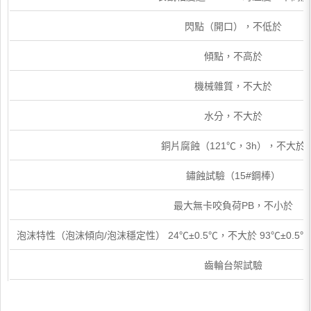
閃點（開口），不低於
傾點，不高於
機械雜質，不大於
水分，不大於
銅片腐蝕（121℃，3h），不大於
鏽蝕試驗（15#鋼棒）
最大無卡咬負荷PB，不小於
泡沫特性（泡沫傾向/泡沫穩定性） 24℃±0.5℃，不大於 93℃±0.5℃
齒輪台架試驗