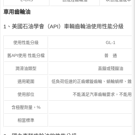
車用齒輪油
1、美國石油學會（API）車輛齒輪油使用性能分級
使用性能分級
GL-1
舊API使用 性能分檔
普 通
潤滑油類型
直餾或殘餾油
適用範圍
低負荷低速的正齒螺鏇齒輪、蝸輪蝸桿、錐
使用部位
不能滿足汽車齒輪要求，不能用
含極壓劑量，%
相當標準