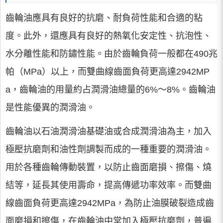
齒輪油應具有良好的抗磨、耐負荷性能和合適的粘
度。此外，還應具有良好的熱氧化安定性、抗泡性、
水分離性能和防鏽性能。由於齒輪負荷一般都在490兆
帕（MPa）以上，而雙曲線齒面負荷更高達2942MP
a，齒輪油的用量約占潤滑油總量的6%～8%。齒輪油
是性能優異的潤滑油。
齒輪油以石油潤滑油基礎油或合成潤滑油為主，加入
極壓抗磨劑和油性劑調製而成的一種重要的潤滑油。
用於各種齒輪傳動裝置，以防止齒面磨損、擦傷、燒
結等，延長其使用壽命，提高傳遞功率效率。而雙曲
線齒面負荷更高達2942MPa，為防止油膜破裂造成齒
面磨損和擦傷，在齒輪油中常加入極壓抗磨劑，普遍