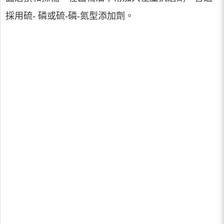
採用硫- 磷或硫-磷-氮型添加劑。