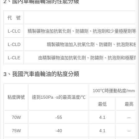
2、國內車輛齒輪油的性能分級
代 號
L-CLC
精製礦物油加抗氧化劑、防鏽劑、抗泡劑和少量極壓劑等製
L-CLD
精製礦物油加入抗氧化劑、防鏽劑、抗泡劑和極
L-CLE
由精製礦物油加抗氧化劑、防鏽劑、抗泡劑和極壓劑
3、我國汽車齒輪油的粘度分類
100℃時運動粘度/mm·s
粘度牌號
達到150Pa ·s的最高溫度/℃
最低
最高
70W
-55
4.1
--
75W
-40
4.1
--