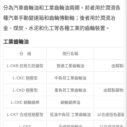
分為汽車齒輪油和工業齒輪油兩類。前者用於潤滑各
種汽車手動變速箱和齒輪傳動軸；後者用於潤滑冶
金、煤炭、水泥和化工等各種工業的齒輪裝置。
工業齒輪油
分 級
現行名稱
L-CKB 抗氧化防鏽型
普通工業齒輪油
由精製
L-CKC 極壓型
中負荷工業齒輪油
L-CKD 極壓型
重負荷工業齒輪油
由精製礦物油
L-CKE 蝸輪蝸桿
蝸輪蝸桿油
L-CKT 合成烴極壓型
低溫中負荷 工業齒輪油
以合成烴為基礎
L-CKS
合成烴齒輪油
以合成油或半