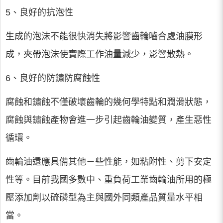
5、良好的抗泡性
生成的泡沫不能很快消失將影響齒輪嚙合處油膜形
成，夾帶泡沫使實際工作油量減少，影響散熱。
6、良好的防鏽防腐蝕性
腐蝕和鏽蝕不僅破壞齒輪的幾何學特點和潤滑狀態，
腐蝕與鏽蝕產物會進一步引起齒輪油變質，產生惡性
循環。
齒輪油還應具備其他－些性能，如粘附性、剪下安定
性等。目前我國多數中、重負荷工業齒輪油所用的極
壓添加劑以硫磷型為主與國外同類產品質量水平相
當。