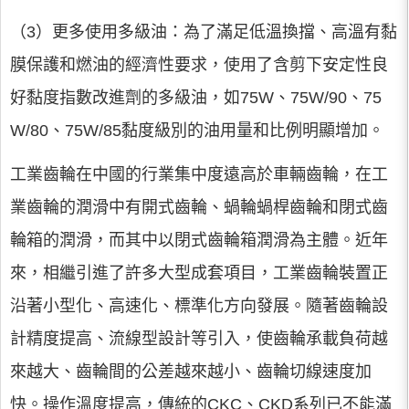
（3）更多使用多級油：為了滿足低溫換擋、高溫有黏
膜保護和燃油的經濟性要求，使用了含剪下安定性良
好黏度指數改進劑的多級油，如75W、75W/90、75
W/80、75W/85黏度級別的油用量和比例明顯增加。
工業齒輪在中國的行業集中度遠高於車輛齒輪，在工
業齒輪的潤滑中有開式齒輪、蝸輪蝸桿齒輪和閉式齒
輪箱的潤滑，而其中以閉式齒輪箱潤滑為主體。近年
來，相繼引進了許多大型成套項目，工業齒輪裝置正
沿著小型化、高速化、標準化方向發展。隨著齒輪設
計精度提高、流線型設計等引入，使齒輪承載負荷越
來越大、齒輪間的公差越來越小、齒輪切線速度加
快。操作溫度提高，傳統的CKC、CKD系列已不能滿