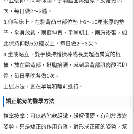
舉並後伸，同時仰頭，手觸牆面再還原，反覆做10
次，每日做2～3遍。
3.仰臥床上，在駝背凸出部位墊上6～10厘米厚的墊
子，全身放鬆，兩臂伸直，手掌朝上，兩肩後張，如
此保持仰臥5分鐘以上，每日做2～3次。
4.坐或站立，雙手橫持體操棒或長度超過肩寬的棍
棒，放在肩背部，挺胸抬頭，感到肩背部肌肉酸脹即
停，每日早晚各做1次。
上述方法，宜在早晨和睡前進行。
矯正駝背的醫學方法
推拿按摩：可以鬆弛軟組織，緩解僵硬，有利於改變
姿勢，只是矯正的作用有限，對形成正確的姿勢，幫