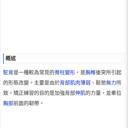
概述
駝背
是一種較為常見的
脊柱變形
，是
胸椎
後突所引起
的形態改變。主要是由於
背部肌肉薄弱
、鬆弛
無力
所
致。矯正練習的目的是加強背部
伸肌
的力量，並牽拉
胸部
前面的韌帶。