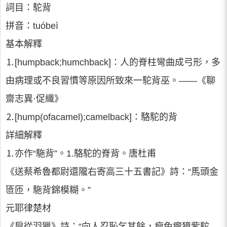
詞目：駝背
拼音：tuóbeì
基本解釋
⒈[humpback;humchback]∶人的脊柱彎曲成弓形，多
由病理或不良習慣等原因所致來一駝背巫。——《聊
齋志異·促織》
⒉[hump(ofacamel);camelback]∶駱駝的背
詳細解釋
⒈亦作“駞背”。1.駱駝的脊背。唐杜甫
《送蔡希魯都尉還隴右寄高三十五書記》詩：“馬頭金
匼匝，駞背錦模糊。”
元耶律楚材
《扈從羽獵》詩：“向人忍恥乞其餘，瘦兔瘸獐紫駝