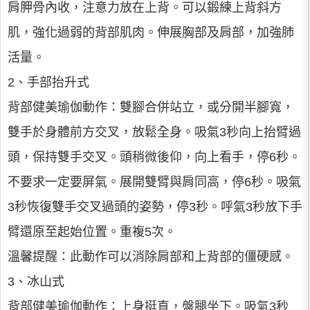
肩胛骨內收，注意力放在上背。可以鍛練上背斜方
肌，強化過弱的背部肌肉。伸展胸部及肩部，加強肺
活量。
2、手部抬升式
背部健美瑜伽動作：雙腳合併站立，或分開半腳寬，
雙手於身體前方交叉，放鬆全身。吸氣3秒向上抬臂過
頭，保持雙手交叉。頭稍微後仰，向上看手，停6秒。
不要求一定要屏氣。展開雙臂與肩同高，停6秒。吸氣
3秒恢復雙手交叉過頭的姿勢，停3秒。呼氣3秒放下手
臂還原至起始位置。重複5次。
溫馨提醒：此動作可以消除肩部和上背部的僵硬感。
3、冰山式
背部健美瑜伽動作：上身挺直，盤腿坐下。吸氣3秒