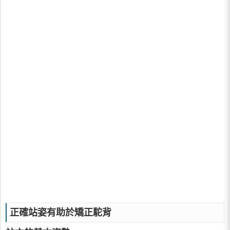
正確站姿有助於矯正駝背