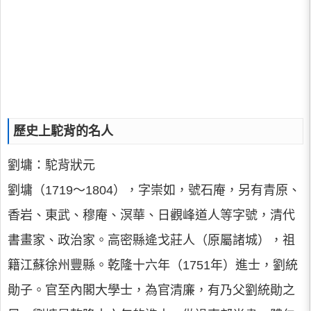
歷史上駝背的名人
劉墉：駝背狀元
劉墉（1719～1804），字崇如，號石庵，另有青原、
香岩、東武、穆庵、溟華、日觀峰道人等字號，清代
書畫家、政治家。高密縣逄戈莊人（原屬諸城），祖
籍江蘇徐州豐縣。乾隆十六年（1751年）進士，劉統
勛子。官至內閣大學士，為官清廉，有乃父劉統勛之