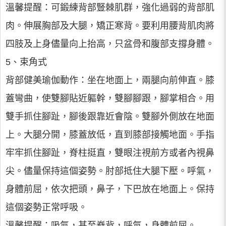
溫馨提醒：可鍛練背部豎棘肌群，強化過弱的背部肌
肉。伸展胸部及大腿，矯正寒背。要利用腰背肌肉將
四肢及上身儘量向上抬高，只盆骨和腹部支撐身體。
5、束角式
背部健美瑜伽動作：坐在地面上，兩腿向前伸直。膝
蓋彎曲，使雙腳貼近軀幹，雙腳腳跟，腳掌相合。用
雙手抓住腳趾，腳後跟靠近會陰。雙腳外側放在地面
上。大腿分開，膝蓋放低，直到膝部接觸地面。手指
牢牢抓住腳趾，脊柱挺直，雙眼注視前方或者內視鼻
尖。儘量保持這個姿勢。肘部抵住大腿下壓。呼氣，
身體前屈，依次把頭，鼻子，下巴放在地面上。保持
這個姿勢正常呼吸。
溫馨提醒：吸氣，甚至脊背，呼氣，身體前屈。