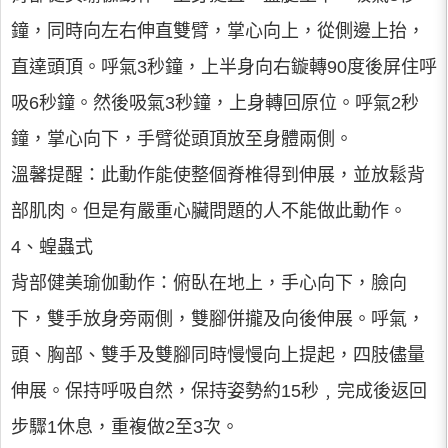
鐘，同時向左右伸直雙臂，掌心向上，從側邊上抬，
直達頭頂。呼氣3秒鐘，上半身向右鏇轉90度後屏住呼
吸6秒鐘。然後吸氣3秒鐘，上身轉回原位。呼氣2秒
鐘，掌心向下，手臂從頭頂放至身體兩側。
溫馨提醒：此動作能使整個脊椎得到伸展，並放鬆背
部肌肉。但是有嚴重心臟問題的人不能做此動作。
4、蝗蟲式
背部健美瑜伽動作：俯臥在地上，手心向下，臉向
下，雙手放身旁兩側，雙腳併攏及向後伸展。呼氣，
頭、胸部、雙手及雙腳同時慢慢向上提起，四肢儘量
伸展。保持呼吸自然，保持姿勢約15秒﹐完成後返回
步驟1休息，重複做2至3次。