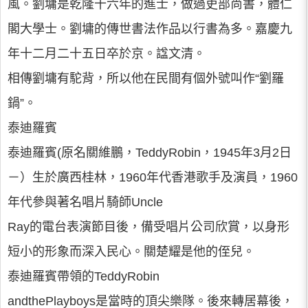
風。劉墉是乾隆十六年的進士，做過吏部尚書，體仁
閣大學士。劉墉的傳世書法作品以行書為多。嘉慶九
年十二月二十五日卒於京。諡文清。
相傳劉墉有駝背，所以他在民間有個外號叫作“劉羅
鍋”。
泰迪羅賓
泰迪羅賓(原名關維鵬，TeddyRobin，1945年3月2日
－）生於廣西桂林，1960年代香港歌手及演員，1960
年代參與著名唱片騎師Uncle
Ray的電台表演節目後，備受唱片公司欣賞，以身形
短小的形象而深入民心。關楚耀是他的侄兒。
泰迪羅賓帶領的TeddyRobin
andthePlayboys是當時的頂尖樂隊。後來轉居幕後，