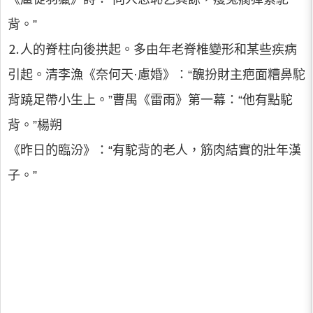
背。”
⒉人的脊柱向後拱起。多由年老脊椎變形和某些疾病
引起。清李漁《奈何天·慮婚》：“醜扮財主疤面糟鼻駝
背蹺足帶小生上。”曹禺《雷雨》第一幕：“他有點駝
背。”楊朔
《昨日的臨汾》：“有駝背的老人，筋肉結實的壯年漢
子。”