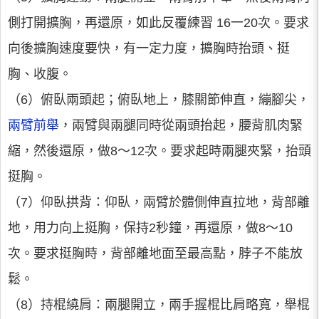
側打開擴胸，再還原，如此反覆練習 16一20次。要求
向後擴胸速度要快，有一定力度，擴胸時抬頭、挺
胸、收腹。
（6）俯臥兩頭起；俯臥地上，膝關節伸直，繃腳尖，
兩臂前舉
，兩臂與兩腿同時從兩頭抬起，腰背肌肉緊
縮，然後還原，做8～12次。要求起時兩腿夾緊，抬頭
挺胸。
（7）仰臥拱背：仰臥，兩臂於體側伸直拉地，背部離
地，用力向上挺胸，保持2秒鐘，再還原，做8～10
次。要求挺胸時，背部離地面至最高點，脖子不能放
鬆。
（8）持棍繞肩：兩腿開立，兩手握棍比肩略寬，舉棍