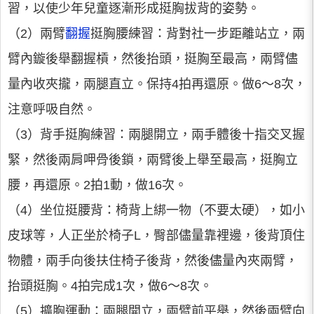
習，以使少年兒童逐漸形成挺胸拔背的姿勢。
（2）兩臂
翻握
挺胸腰練習：背對社一步距離站立，兩
臂內鏇後舉翻握槓，然後抬頭，挺胸至最高，兩臂儘
量內收夾攏，兩腿直立。保持4拍再還原。做6～8次，
注意呼吸自然。
（3）背手挺胸練習：兩腿開立，兩手體後十指交叉握
緊，然後兩肩呷骨後鎖，兩臂後上舉至最高，挺胸立
腰，再還原。2拍1動，做16次。
（4）坐位挺腰背：椅背上綁一物（不要太硬），如小
皮球等，人正坐於椅子L，臀部儘量靠裡邊，後背頂住
物體，兩手向後扶住椅子後背，然後儘量內夾兩臂，
抬頭挺胸。4拍完成1次，做6～8次。
（5）擴胸運動：兩腿開立，兩臂前平舉，然後兩臂向