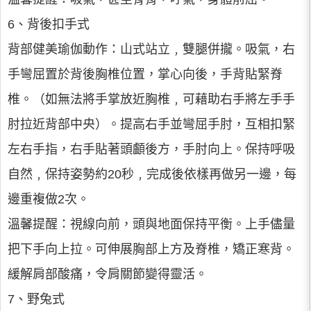
6、背後扣手式
背部健美瑜伽動作：山式站立﹐雙腿併攏。吸氣，右
手彎屈置於背後胸椎位置，掌心向後，手背貼緊脊
椎。（如無法將手掌放近胸椎﹐可藉助右手將左手手
肘拉近背部中央）。提高右手並彎屈手肘，互相扣緊
左右手指，右手貼著頭顱後方，手肘向上。保持呼吸
自然﹐保持姿勢約20秒﹐完成後依樣再做另一邊，每
邊重複做2次。
溫馨提醒：視線向前，頭與地面保持平衡。上手儘量
把下手向上拉。可伸展胸部上方及脊椎，矯正寒背。
緩解肩部酸痛，令肩關節變得靈活。
7、野兔式