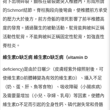
荷下出現碎裂，髓核在破裂處突入椎體內，形成所謂
的Schmorl結節。脊柱胸段向後彎曲，使椎體前方承受
的壓力大於後方，前方骨骺的壞死影響了前半椎體高
度的發育。通過醫生的被動活動，駝背能夠被糾正稱
活動性駝背。不能夠被糾正稱固定性駝背，如強直性
脊柱炎。
維生素D缺乏病 維生素D缺乏病（vitamin D
deficiency)是由於日曬少（皮膚經紫外線照射後，可
使維生素D前體轉變為有效的維生素D）、攝入不足
（奶、蛋、肝、魚等食物）、吸收障礙（小腸疾病）
及需要量增加（小兒、孕婦、乳母）等因素，使體內
維生素D不足而引起的全身性鈣、磷代謝失常和骨骼