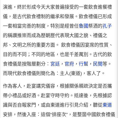
演進，終於形成今天大家普遍接受的一套飲食進餐禮
儀，是古代飲食禮制的繼承和發展。飲食禮儀已形成
一套相當完善的制度，特別是經曾任
魯國
祭酒的
孔子
的稱讚推崇而成為歷朝歷代表現大國之貌、禮儀之
邦、文明之所的重要方面。 飲食禮儀因宴席的性質、
目的而不同；不同的地區，也是千差萬別。古代的飲
食禮儀是按階層劃分：
宮廷
，
官府
，
行幫
，
民間
等。
而現代飲食禮儀則簡化為：主人(東道)，客人了。
作為客人，赴宴講究儀容，根據關係親疏決定是否攜
帶小禮品或好酒。赴宴守時守約。抵達後，先根據認
識與否自報家門，或由東道進行引見介紹，聽從
東道
安排，然後入座：這個“排座次”，是整箇中國飲食禮儀