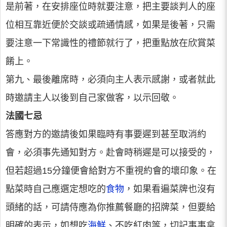
是前著，在安排座位時就要注意，把主要談判人的座
位相互靠近便於交談或疏通情感，如果是後著，只需
要注意一下常識性的禮節就行了，把重點放在欣賞菜
餚上。
第九、最後離席時，必須向主人表示感謝，或者就此
時邀請主人以後到自己家做客，以示回敬。
法國七忌
答應對方的邀請後如果臨時有事要遲到甚至取消約
會，必須事先通知對方。赴會時稍遲是可以接受的，
但若超過15分鐘便會給對方不重視約會的壞印象。在
點菜時自己應選定想吃的
食物
，如果看遍菜牌也沒有
頭緒的話，可請侍應為你推薦餐廳的招牌菜，但要給
明確的表示，如想吃
海鮮
、不吃紅肉等，切記事事拿