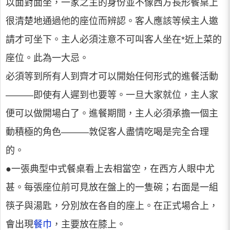
以面對面坐，一家之主的身份並不像西方長形餐桌上
很清楚地通過他的座位而辨認。客人應該等候主人邀
請才可坐下。主人必須注意不可叫客人坐在*近上菜的
座位。此為一大忌。
必須等到所有人到齊才可以開始任何形式的進餐活動
———即使有人遲到也要等。一旦大家就位，主人家
便可以做開場白了。進餐期間，主人必須承擔一個主
動積極的角色———敦促客人盡情吃喝是完全合理
的。
●一張典型中式餐桌看上去相當空，在西方人眼中尤
甚。每張座位前可見放在盤上的一隻碗；右面是一組
筷子與湯匙，分別放在各自的座上。在正式場合上，
會出現
餐巾
，主要放在膝上。