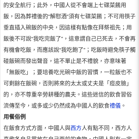
的安全航行；此外，中國人從不會端上七碟菜餚用
飯，因為葬禮後的“解慰酒“須有七碟菜餚；不可用筷子
垂直插入碗飯的中央，因這樣有點像在拜祭祖先；用
飯後不可說“我吃完飯了”，這意謂自己已死去，不會再
有機會吃飯，而應該說“我吃飽了”；吃飯時避免筷子觸
碰飯碗而發出聲音，這不單止是不禮貌，亦意味著
「無飯吃」；要培養吃光碗中飯的習慣，一粒飯也不
可剩餘在飯碗，否則將來的太太或丈夫是「痘皮臉」
的，亦不尊重辛勞耕種的農夫。這些迷信的飲食習俗
流傳至今，或多或少仍然成為中國人的飲食
禮儀
。
用餐俗例
在飯食方式方面，中國人與
西方
人有點不同，西方人