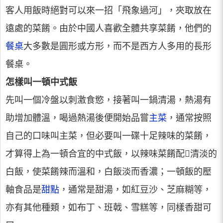
客人用飯時絕對可以來一招「飛象過河」，夾取放在
遠處的菜餚。由於中國人喜歡全體共享菜餚，他們的
餐桌
大多數是圓形或方形，而不是西方人多用的長形
餐桌。
怎樣叫一頓中式飯
先叫一個冷盤以刺激食慾，接著叫一鍋清湯，熱湯有
助增加體溫，喝過熱湯後便開始品嘗
主菜
，通常按照
自己的口味叫主菜，但必要叫一碟十足辣味的菜餚，
才算得上為一頓合宜的中式飯，以辣味菜餚配清淡的
白飯，使菜餚辣而溫和，白飯淡而香濃；一頓飯的壓
軸食品是
甜點
，通常是甜湯，如紅豆沙、芝麻糊等，
亦有其他種類，如布丁、班戟、雪糕等，同樣香甜可