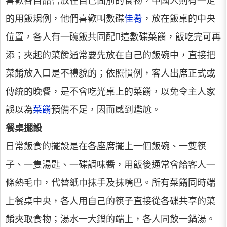
喜歡各自品嘗放在自己面前的食物，中國人則有一定
的用飯規例，他們喜歡叫數碟
佳肴
，放在飯桌的中央
位置，各人有一碗飯共同配這數碟菜餚，飯吃完可再
添；夾起的菜餚通常要先放在自己的飯碗中，直接把
菜餚放入口是不禮貌的；依照慣例，客人出席正式或
傳統的晚餐，是不會吃光桌上的菜餚，以免令主人家
誤以為
菜餚
預備不足，因而感到尷尬。
餐桌擺設
日常飯食的擺設是在各座席擺上一個飯碗、一雙筷
子、一隻湯匙、一碟調味醬，用飯後通常會給客人一
條熱毛巾，代替紙巾抹手及抹嘴巴。所有菜餚同時端
上餐桌中央，各人用自己的筷子直接從各碟共享的菜
餚夾取食物；湯水一大鍋的端上，各人同飲一鍋湯。