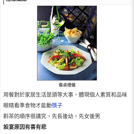
餐桌禮儀
用餐對於家居生活是頭等大事，體現個人素質和品味
眼睛看準食物才能動
筷子
斟茶的順序很講究，先長後幼，先女後男
設宴原因有喜有悲