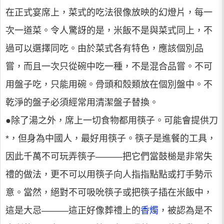
在正式宴席上，菜式的吃法很像放映的幻燈片，每一
次一道菜。令人驚訝的是，米飯不是與菜式同上，不
過可以選擇同吃。由於菜式各有特色，應該個別品
嘗，而且一次只從碗中吃一種，不是混合品嘗。不可
用盤子吃，只能用碗。骨頭和殼類放在個別盤中。不
乾淨的盤子必須經常用清潔盤子替換。
●除了湯之外，席上一切食物都用筷子。可能會提供刀
*，但身為中國人，最好用筷子。筷子是進餐的工具，
因此千萬不可玩弄筷子———把它們當鼓槌是非常失
禮的做法，更不可以用筷子向人指指點點或打手勢示
意。當然，絕對不可吸吮筷子或把筷子插在米飯中，
這是大忌———這正好像葬禮上的
香燭
，被認為是不