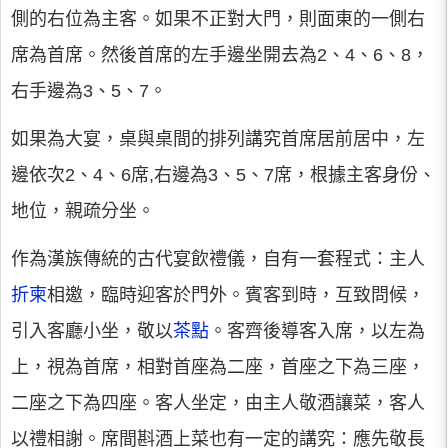
側的右位為主客。如果不正對大門，則面東的一側右
席為首席。然後首席的左手邊坐開去為2、4、6、8，
右手邊為3、5、7。
如果為大宴，桌與桌間的排列講究首席居前居中，左
邊依次2、4、6席,右邊為3、5、7席，根據主客身份、
地位，親疏分坐。
作為漢族傳統的古代宴飲禮儀，自有一套程式：主人
折柬
相邀，臨時迎客於門外。賓客到時，互致問候，
引入客廳小坐，敬以
茶點
。客齊後導客入席，以左為
上，視為首席，相對首座為二座，首座之下為三座，
二座之下為四座。客人坐定，由主人敬酒讓菜，客人
以禮相謝。席間斟酒上菜也有一定的講究：應先敬長