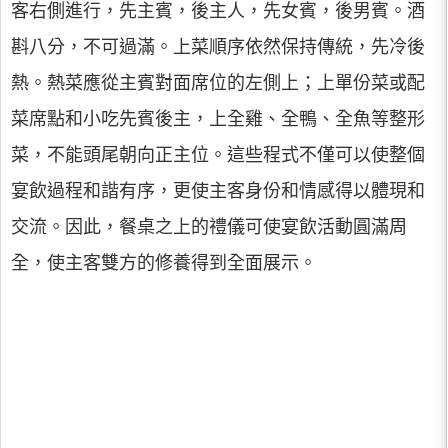
客右側進行，先主賓，後主人，先女賓，後男賓。酒
斟八分，不可過滿。上菜順序依然保持傳統，先冷後
熱。熱菜應從主賓對面席位的左側上；上單份菜或配
菜席點和小吃先賓後主，上全雞、全鴨、全魚等整形
菜，不能頭尾朝向正主位。這些程式不僅可以使整個
宴飲過程和諧有序，更使主客身份和情感得以體現和
交流。因此，餐桌之上的禮儀可使宴飲活動圓滿周
全，使主客雙方的修養得到全面展示。