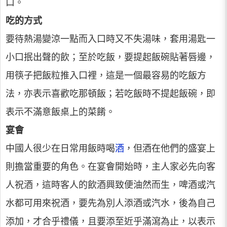
口。
吃的方式
要待熱湯變涼一點而入口時又不失湯味，套用湯匙一
小口抿出聲的飲；至於吃飯，要提起飯碗貼著唇邊，
用筷子把飯粒推入口裡，這是一個最容易的吃飯方
法，亦表示喜歡吃那頓飯；若吃飯時不提起飯碗，即
表示不滿意飯桌上的菜餚。
宴會
中國人很少在日常用飯時喝
酒
，但酒在他們的盛宴上
則擔當重要的角色。在宴會開始時，主人家必先向客
人祝酒，這時客人的飲酒興致便油然而生，啤酒或汽
水都可用來祝酒，要先為別人添酒或汽水，後為自己
添加，才合乎禮儀，且要添至近乎滿瀉為止，以表示