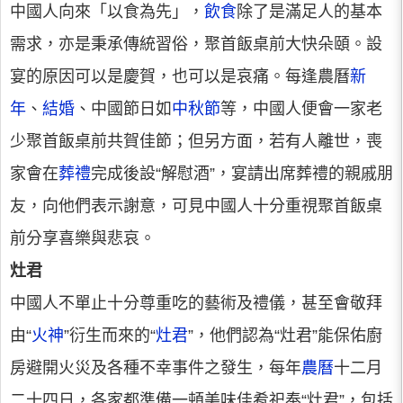
中國人向來「以食為先」，
飲食
除了是滿足人的基本
需求，亦是秉承傳統習俗，聚首飯桌前大快朵頤。設
宴的原因可以是慶賀，也可以是哀痛。每逢農曆
新
年
、
結婚
、中國節日如
中秋節
等，中國人便會一家老
少聚首飯桌前共賀佳節；但另方面，若有人離世，喪
家會在
葬禮
完成後設“解慰酒”，宴請出席葬禮的親戚朋
友，向他們表示謝意，可見中國人十分重視聚首飯桌
前分享喜樂與悲哀。
灶君
中國人不單止十分尊重吃的藝術及禮儀，甚至會敬拜
由“
火神
”衍生而來的“
灶君
”，他們認為“灶君”能保佑廚
房避開火災及各種不幸事件之發生，每年
農曆
十二月
二十四日，各家都準備一頓美味佳肴祀奉“灶君”，包括