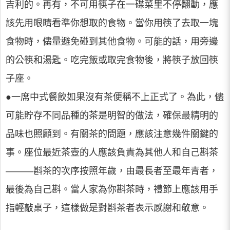
吉利的。再有，不可用筷子在一碟菜里不停翻動，應
該先用眼睛看準你想取的食物。當你用筷了去取一塊
食物時，儘量避免碰到其他食物。可能的話，用旁邊
的公筷和湯匙。吃完飯或取完食物後，將筷子放回筷
子座。
●一席中式餐飲如果沒有茶便稱不上正式了。為此，儘
可能貯存不同品種的茶是明智的做法，確保最精明的
品味也照顧到。有關茶的問題，應該注意幾件關鍵的
事。座位最近茶壺的人應該負責為其他人和自己斟茶
———斟茶的次序按照年歲，由最長者至最年青者，
最後為自己斟。當人家為你斟茶時，禮節上應該用手
指輕敲桌子，這樣做是對斟茶者表示感謝和敬意。