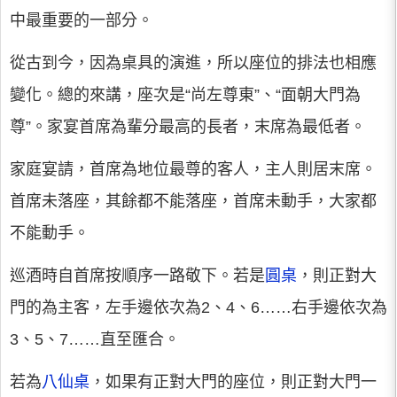
中最重要的一部分。
從古到今，因為桌具的演進，所以座位的排法也相應
變化。總的來講，座次是“尚左尊東”、“面朝大門為
尊”。家宴首席為輩分最高的長者，末席為最低者。
家庭宴請，首席為地位最尊的客人，主人則居末席。
首席未落座，其餘都不能落座，首席未動手，大家都
不能動手。
巡酒時自首席按順序一路敬下。若是
圓桌
，則正對大
門的為主客，左手邊依次為2、4、6……右手邊依次為
3、5、7……直至匯合。
若為
八仙桌
，如果有正對大門的座位，則正對大門一