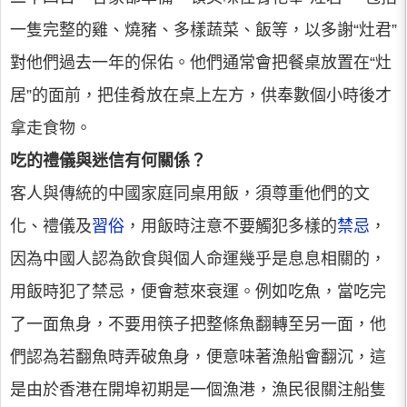
一隻完整的雞、燒豬、多樣蔬菜、飯等，以多謝“灶君”
對他們過去一年的保佑。他們通常會把餐桌放置在“灶
居”的面前，把佳肴放在桌上左方，供奉數個小時後才
拿走食物。
吃的禮儀與迷信有何關係？
客人與傳統的中國家庭同桌用飯，須尊重他們的文
化、禮儀及
習俗
，用飯時注意不要觸犯多樣的
禁忌
，
因為中國人認為飲食與個人命運幾乎是息息相關的，
用飯時犯了禁忌，便會惹來衰運。例如吃魚，當吃完
了一面魚身，不要用筷子把整條魚翻轉至另一面，他
們認為若翻魚時弄破魚身，便意味著漁船會翻沉，這
是由於香港在開埠初期是一個漁港，漁民很關注船隻