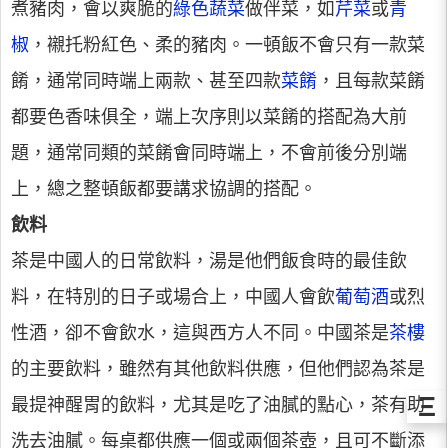
煮豬肉，會以爽脆的
綠色蔬菜
做伴菜，如
芹菜
或
青
椒
，襯托粉紅色、柔的豬肉。一頓飯不會只有一款菜
餚，通常同時端上兩款、甚至四款
菜餚
，且每款菜餚
都要色香味俱全，端上次序則以菜餚的搭配為大前
題，通常同類的菜餚會同時端上，不會前後分別端
上，總之整頓飯都要講求協調的搭配。
飲料
茶是中國人的日常飲料，湯是他們飯食時的最佳飲
料，在特別的日子或場合上，中國人會飲
葡萄酒
或烈
性酒，卻不會飲水，這與西方人不同。中國茶是
茶樓
的主要飲料，雖然有其他飲料供應，但他們認為茶是
Ξ
最提神醒胃的飲料，尤其是吃了油膩的點心，茶有助
洗去油膩。每桌都供應一個或兩個茶壺，且可不斷添