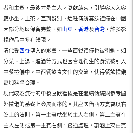
者和主賓，最後才是主人。宴飲結束，引導客人入客
廳小坐，上茶，直到辭別。這種傳統宴飲禮儀在中國
大部分地區保留完整，如
山東
、
香港
及
台灣
，許多影
視作品中多有體現。
清代受
西餐
傳入的影響，一些西餐禮儀也被引進。如
分菜、上湯、進酒等方式也因合理衛生的食法被引入
中餐禮儀中。中西餐飲食文化的交流，使得餐飲禮儀
更加科學合理。
現代較為流行的中餐宴飲禮儀是在繼續傳統與參考國
外禮儀的基礎上發展而來的。其座次借西方宴會以右
為上的法則，第一主賓就坐於主人右側，第二主賓在
主人左側或第一主賓右側，變通處理，斟酒上菜由賓