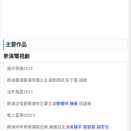
主要作品
參演電視劇
風中奇緣2014
飾演秦湘導演李國立主演劉詩詩,彭于晏,胡歌
法外風雲2013
飾演沈悅勤導演徐正康主演
黎耀祥
,
陳豪
,伍詠薇
衝上雲霄II2013
飾演何年希導演歐冠英,陳維冠主演
吳鎮宇
,
張智霖
,
胡杏兒