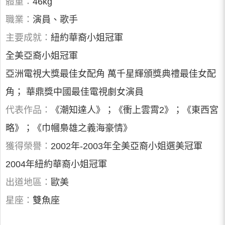
體重：
46kg
職業：
演員、歌手
主要成就：
紐約華裔小姐冠軍
全美亞裔小姐冠軍
亞洲電視大獎最佳女配角 萬千星輝頒獎典禮最佳女配
角； 華鼎獎中國最佳電視劇女演員
代表作品：
《潮知達人》；《衝上雲霄2》；《東西宮
略》；《巾幗梟雄之義海豪情》
獲得榮譽：
2002年-2003年全美亞裔小姐選美冠軍
2004年紐約華裔小姐冠軍
出道地區：
歐美
星座：
雙魚座