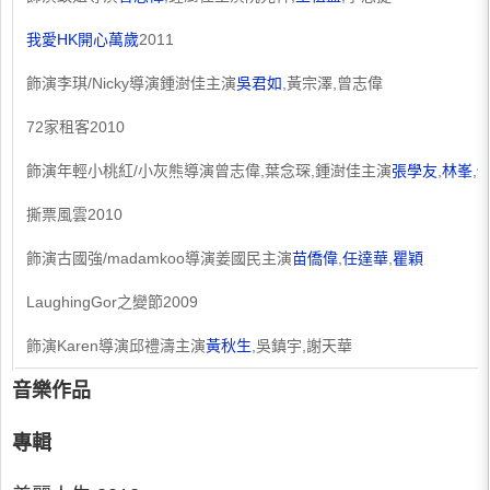
我愛HK開心萬歲
2011
飾演李琪/Nicky導演鍾澍佳主演
吳君如
,黃宗澤,曾志偉
72家租客2010
飾演年輕小桃紅/小灰熊導演曾志偉,葉念琛,鍾澍佳主演
張學友
,
林峯
,
撕票風雲2010
飾演古國強/madamkoo導演姜國民主演
苗僑偉
,
任達華
,
瞿穎
LaughingGor之變節2009
飾演Karen導演邱禮濤主演
黃秋生
,吳鎮宇,謝天華
音樂作品
專輯