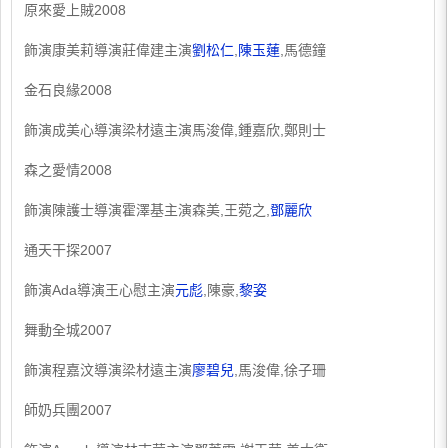
原來愛上賊2008
飾演康美莉導演莊偉建主演
劉松仁
,
陳玉蓮
,馬德鐘
金石良緣2008
飾演成美心導演梁材遠主演馬浚偉,鍾嘉欣,鄭則士
森之愛情2008
飾演陳護士導演霍澤基主演森美,王菀之,
鄧麗欣
通天干探2007
飾演Ada導演王心慰主演
元彪
,陳豪,
黎姿
舞動全城2007
飾演程嘉汶導演梁材遠主演
廖碧兒
,馬浚偉,徐子珊
師奶兵團2007