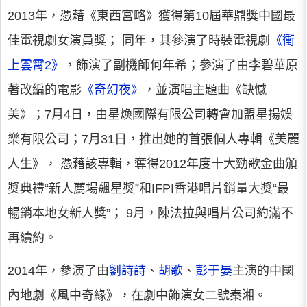
2013年，憑藉《東西宮略》獲得第10屆華鼎獎中國最
佳電視劇女演員獎； 同年，其參演了時裝電視劇
《衝
上雲霄2》
，飾演了副機師何年希；參演了由李碧華原
著改編的電影
《奇幻夜》
，並演唱主題曲《缺憾
美》；7月4日，由星煥國際有限公司轉會加盟星揚娛
樂有限公司；7月31日，推出她的首張個人專輯《美麗
人生》， 憑藉該專輯，奪得2012年度十大勁歌金曲頒
獎典禮“新人薦場飆星獎”和IFPI香港唱片銷量大獎“最
暢銷本地女新人獎”； 9月，陳法拉與唱片公司約滿不
再續約。
2014年，參演了由
劉詩詩
、
胡歌
、
彭于晏
主演的中國
內地劇《風中奇緣》，在劇中飾演女二號秦湘。