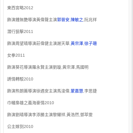
東西宮略2012
飾演鍾無艷導演黃偉聲主演
郭晉安
,
陳敏之
,阮兆祥
潛行狙擊2011
飾演周望晴導演莊偉健主演謝天華,
黃宗澤
,
徐子珊
女拳2011
飾演葵花導演羅永賢主演劉璇,黃宗澤,馬國明
誘情轉駁2010
飾演熊朗蕎導演徐遇安主演馬浚偉,
蒙嘉慧
,李思捷
巾幗梟雄之義海豪情2010
飾演劉晴導演李添勝主演黎耀祥,黃浩然,鄧萃雯
公主嫁到2010