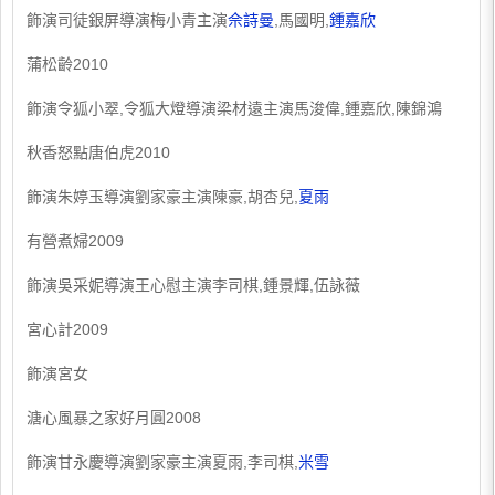
飾演司徒銀屏導演梅小青主演
佘詩曼
,馬國明,
鍾嘉欣
蒲松齡2010
飾演令狐小翠,令狐大燈導演梁材遠主演馬浚偉,鍾嘉欣,陳錦鴻
秋香怒點唐伯虎2010
飾演朱婷玉導演劉家豪主演陳豪,胡杏兒,
夏雨
有營煮婦2009
飾演吳采妮導演王心慰主演李司棋,鍾景輝,伍詠薇
宮心計2009
飾演宮女
溏心風暴之家好月圓2008
飾演甘永慶導演劉家豪主演夏雨,李司棋,
米雪