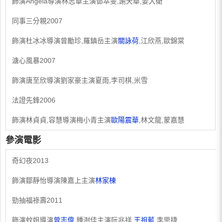
飾演Angela導演林志華主演鄧萃雯,謝天華,姜大衛
同事三分親2007
飾演杜冰冰導演曾勵珍,羅鎮岳主演
關詠荷
,江欣燕,歐錦棠
溏心風暴2007
飾演唐至欣導演劉家豪主演夏雨,李司棋,米雪
法證先鋒2006
飾演林貞貞,容慧導演梅小青主演
歐陽震華
,林文龍,蒙嘉慧
參演電影
奇幻夜2013
飾演鄒靜怡導演陳嘉上主演
林家棟
勁抽福祿壽2011
飾演蚊姐導演
曾志偉
,鍾澍佳主演阮兆祥,
王祖藍
,李思捷