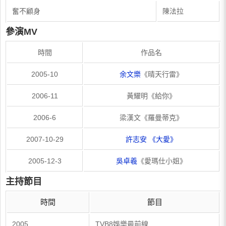
奮不顧身
陳法拉
參演MV
時間
作品名
2005-10
余文樂
《晴天行雷》
2006-11
黃耀明《給你》
2006-6
梁漢文《羅曼蒂克》
2007-10-29
許志安
《大愛》
2005-12-3
吳卓羲
《愛瑪仕小姐》
主持節目
時間
節目
2005
TVB8娛樂最前線