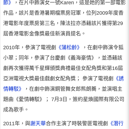
節》
，在片中飾演女一號Karen，這是她的第一部電影
作品，該片是香港暑期檔票房冠軍，位列2009年度香
港電影年度票房第三名，陳法拉亦憑藉該片獲得第29
屆香港電影金像獎最佳新演員提名。
2010年，參演了電視劇
《蒲松齡》
，在劇中飾演令狐
小翠；同年，參演了台慶劇《義海豪情》，並憑藉該
劇再次獲得萬千星輝頒獎典禮最佳女配角獎和第16屆
亞洲電視大獎最佳戲劇女配角獎； 參演了電視劇
《誘
情轉駁》
，在劇中飾演鋼管舞女郎熊朗蕎，並演唱主
題曲《愛情轉駁》； 7月3日，簽約星煥國際有限公司
成為歌手。
2011年，與
謝天華
合作主演了時裝警匪電視劇
《潛行