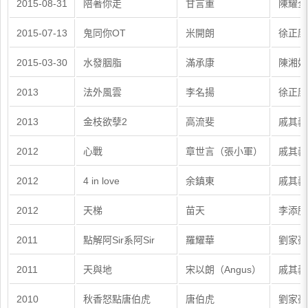
2015-08-31
陪著你走
甘言重
陳耀全
2015-07-13
鬼同你OT
米開朗
徐正康
2015-03-30
水發胭脂
滿承康
陳湘娟
2013
法外風雲
李名揚
徐正康
2013
金枝欲孽2
高流斐
戚其義
2012
心戰
章世言（張小軍）
戚其義
2012
4 in love
余鎮東
戚其義
2012
天梯
苗天
李添勝
2011
點解阿Sir系阿Sir
羅耀華
劉家豪
2011
天與地
宋以朗（Angus）
戚其義
2010
秋香怒點唐伯虎
唐伯虎
劉家豪