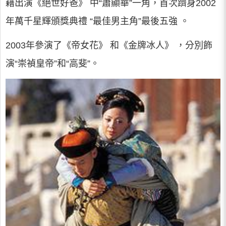
藉出演《絕世好爸》 中“蕭顯華”一角，首次躋身2002
年萬千星輝頒獎典禮 “最佳男主角”最後五強 。
2003年參演了《帝女花》 和《金牌冰人》 ，分別飾
演“崇禎皇帝”和“高斐”。