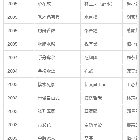
2005
心花放
林三河（薛水）
梅小青
2005
秀才遇著兵
水東樓
劉家豪
2005
鳳舞香羅
邵晉鏗
蕭顯輝
2005
胭脂水粉
祝有業
梅小青
2004
爭分奪秒
陸耀國
羅永賢
2004
金枝欲孽
孔武
戚其義
2003
撲水冤家
伍文昌 Eric
王心慰
2003
戀愛自由式
渡邊哲哉
林志華
2003
談判專家
莫家驄
鄺業生
2003
帝女花
崇禎皇帝
鄺業生
2003
金牌冰人
高斐
梅小青