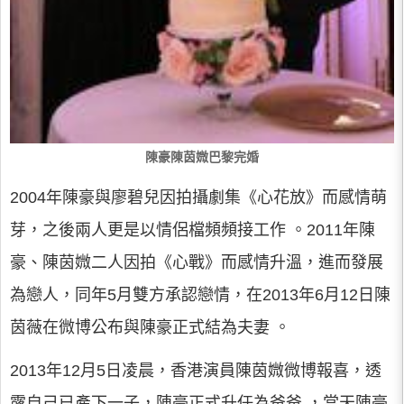
陳豪陳茵媺巴黎完婚
2004年陳豪與廖碧兒因拍攝劇集《心花放》而感情萌
芽，之後兩人更是以情侶檔頻頻接工作 。2011年陳
豪、陳茵媺二人因拍《心戰》而感情升溫，進而發展
為戀人，同年5月雙方承認戀情，在2013年6月12日陳
茵薇在微博公布與陳豪正式結為夫妻 。
2013年12月5日凌晨，香港演員陳茵媺微博報喜，透
露自己已產下一子，陳豪正式升任為爸爸 ，當天陳豪