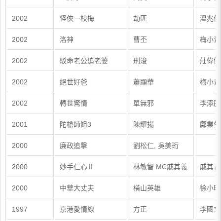
2002
怪俠一枝梅
劫匪
溫兆倫,
2002
洛神
曹丕
梅小青
2002
駁命老公追老婆
刑浚
莊偉健
2002
絕世好爸
蕭顯華
梅小青
2002
轉世驚情
單無邪
李添勝
2001
陀槍師姐3
陳耀揚
鄺業生
2000
廉政追擊
劉松仁, 吳美珩
2000
妙手仁心Ⅱ
林敏智 MC戚其義
戚其義
2000
中華大丈夫
橫山英雄
徐小明
1997
京港愛情線
方正
李國立