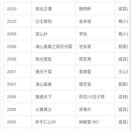
2010
飛女正傳
簡明軒
戚其義
2010
公主嫁到
金多祿
梅小青
2009
宮心計
李怡
梅小青
2008
溏心風暴之家好月圓
甘永家
劉家豪
2008
珠光寶氣
賀哲男
戚其義
2007
通天干探
韋晉龍
王心慰
2007
溏心風暴
唐至安
劉家豪
2006
匯通天下
齊百川/范子齊
梁材遠
2006
火舞黃沙
宋東升
戚其義
2005
妙手仁心Ⅲ
林敏智 MC
戚其義