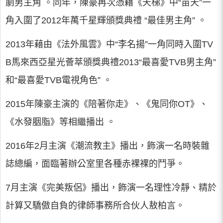
劇男主角 。同年，陳豪再次憑藉《天梯》中“苗天”一
角入圍了2012年萬千星輝頒獎典禮 “最佳男主角” 。
2013年藉由《法外風雲》中“李名揚”一角同時入圍TV
B馬來西亞星光薈萃頒獎典禮2013“最喜愛TVB男主角”
和“最喜愛TVB電視角色” 。
2015年陳豪主演的《陪著你走》、《鬼同你OT》、
《水發胭脂》等相繼播出 。
2016年2月主演《潮流教主》播出，飾演一名時裝雜
誌總編，面臨著辦公室里各種赤裸裸的鬥爭。
7月主演《完美叛侶》播出，飾演一名理性冷靜、精於
計算又驕傲自負的律師事務所合伙人敖柏言。