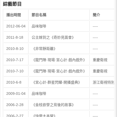
綜藝節目
播出時間
節目名稱
簡介
2012-06-04
品味咖啡
----
2011-8-18
公主嫁到之《奇妙見面會》
----
2010-8-10
《非常靜距離》
----
2010-7-17
《龍門陣·現場·宮心計·戲內戲外》
重慶衛視
2010-7-10
《龍門陣·現場·宮心計·戲內戲外》
重慶衛視
2010-6-8
《宮心計-群星閃耀-開播盛典》
浙江衛視特別
2009-01-04
品味咖啡
----
2006-2-28
《金枝欲孽之背後的故事》
----
2006-2-27
《快樂大本營》
----