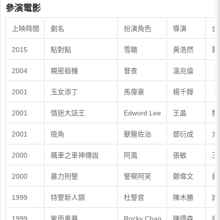
參演電影
上映時間
劇名
扮演角色
導演
合
2015
點對點
雪聰
黃浩然
蒙
2004
親密殺機
督查
溫兆倫
2001
玉女添丁
馬偉豪
楊千嬅
2001
情迷大話王
Edword Lee
王晶
黎
2001
險角
獸醫佐治
鄧衍成
方
2000
飆車之車神傳說
阿風
張敏
王
2000
暴力刑警
警察阿笑
鄭偉文
黃
1999
特警新人類
杜警官
陳木勝
謝
1999
紫雨風暴
Rocky Chan
陳德森
吳