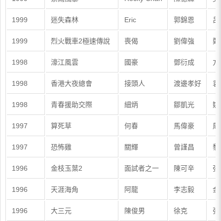
1999
迷失森林
Eric
郭錦恩
呂
1999
烈火戰車2極速傳說
喪偈
劉偉強
鄭
1998
濠江風雲
國豪
鄧衍成
方
1998
香港大夜總會
接頭人
渡邊孝好
袁
1998
青春援助交際
細炳
鄒凱光
姚
1997
算死草
何春
馬偉豪
周
1997
恐怖雞
關輝
曾謹昌
黎
1996
金枝玉葉2
面試者之一
陳可辛
張
1996
天涯海角
阿龍
李志毅
金
1996
大三元
陳俊男
徐克
張