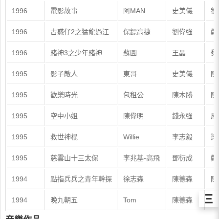
1996
電影故事
阿MAN
史美儀
劉
1996
古惑仔2之猛龍過江
保鏢高捷
劉偉強
鄭
1996
賭神3之少年賭神
蘇圖
王晶
黎
1995
影子敵人
東哥
史美儀
陳
1995
歡樂時光
包租公
陳木勝
陳
1995
空中小姐
陳偉明
錢永強
周
1995
救世神棍
Willie
李志毅
梁
1995
慈雲山十三太保
李兆基-高飛
鄧衍成
鄭
1994
點指兵兵之青年幹探
徐志森
陳德森
陳
Ξ
1994
晚九朝五
Tom
陳德森