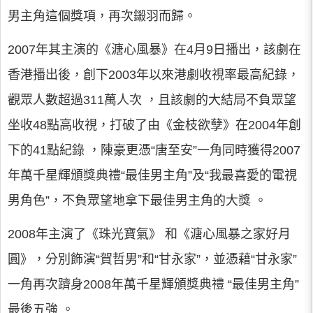
男主角這個獎項，再次鎩羽而歸。
2007年其主演的《溏心風暴》在4月9日播出，該劇在
香港播出後，創下2003年以來港劇收視率最高紀錄，
觀眾人數超過311萬人次 ，且該劇的大結局不負眾望
坐收48點高收視，打破了由《金枝欲孽》在2004年創
下的41點紀錄 ，陳豪更憑“唐至安”一角同時獲得2007
年萬千星輝頒獎典禮“最佳男主角”及“我最喜愛的電視
男角色”，不負眾望地拿下最佳男主角的大獎 。
2008年主演了《珠光寶氣》 和《溏心風暴之家好月
圓》，分別飾演“賀哲男”和“甘永家”，並憑藉“甘永家”
一角再次躋身2008年萬千星輝頒獎典禮 “最佳男主角”
最後五強 。