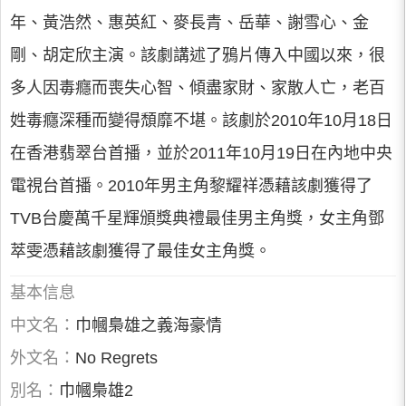
年、黃浩然、惠英紅、麥長青、岳華、謝雪心、金
剛、胡定欣主演。該劇講述了鴉片傳入中國以來，很
多人因毒癮而喪失心智、傾盡家財、家散人亡，老百
姓毒癮深種而變得頹靡不堪。該劇於2010年10月18日
在香港翡翠台首播，並於2011年10月19日在內地中央
電視台首播。2010年男主角黎耀祥憑藉該劇獲得了
TVB台慶萬千星輝頒獎典禮最佳男主角獎，女主角鄧
萃雯憑藉該劇獲得了最佳女主角獎。
基本信息
中文名：
巾幗梟雄之義海豪情
外文名：
No Regrets
別名：
巾幗梟雄2