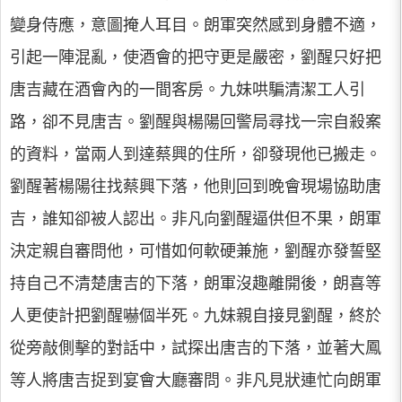
變身侍應，意圖掩人耳目。朗軍突然感到身體不適，
引起一陣混亂，使酒會的把守更是嚴密，劉醒只好把
唐吉藏在酒會內的一間客房。九妹哄騙清潔工人引
路，卻不見唐吉。劉醒與楊陽回警局尋找一宗自殺案
的資料，當兩人到達蔡興的住所，卻發現他已搬走。
劉醒著楊陽往找蔡興下落，他則回到晚會現場協助唐
吉，誰知卻被人認出。非凡向劉醒逼供但不果，朗軍
決定親自審問他，可惜如何軟硬兼施，劉醒亦發誓堅
持自己不清楚唐吉的下落，朗軍沒趣離開後，朗喜等
人更使計把劉醒嚇個半死。九妹親自接見劉醒，終於
從旁敲側擊的對話中，試探出唐吉的下落，並著大鳳
等人將唐吉捉到宴會大廳審問。非凡見狀連忙向朗軍