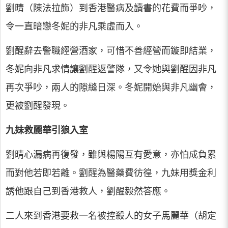
劉晴（陳法拉飾）到香港醫病及讀書的花費而爭吵，
令一直暗戀冬妮的非凡乘虛而入。
劉醒辭去警職經營酒家，可惜不善經營而鏇即結業，
冬妮向非凡求情讓劉醒返警隊，又令她與劉醒因非凡
再次爭吵，兩人的隙縫日深。冬妮開始與非凡幽會，
更被劉醒發現。
九妹救麗華引狼入室
劉晴心漏病再復發，雖與楊陽互有愛意，亦怕成負累
而對他若即若離。劉醒為醫藥費彷徨，九妹用獎金利
誘他跟自己到香港救人，劉醒毅然答應。
二人來到香港要救一名被控殺人的女子馬麗華（胡定