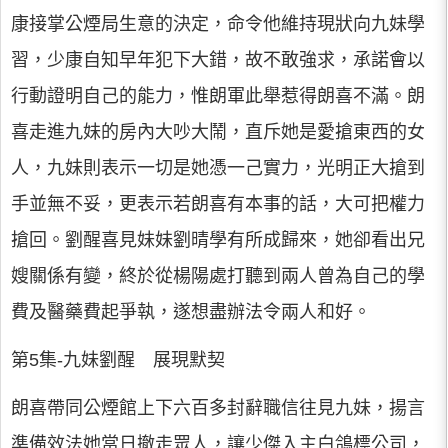
康接掌公煙局生意的決定，命令他維持現狀向九妹學
習，少康自知早年犯下大錯，故不敢強求，承諾會以
行動證明自己的能力，惟朗軍此舉惹得朗喜不滿。朗
喜走進九妹的房內大吵大鬧，直斥她是愛搶東西的女
人，九妹則表示一切是她憑一己實力，光明正大搶到
手並無不妥，更表示若朗喜有本事的話，大可把權力
搶回。劉醒喜見妹妹劉晴學有所成歸來，她卻看出兄
嫂關係有變，終於從楊陽處打聽到兩人曾為自己的學
費及醫藥費起爭執，遂想盡辦法令兩人和好。
第5集-九妹劉醒 展現默契
朗喜帶同公煙館上下六百多封辭職信往見九妹，揚言
準備效法她當日撤走眾人，讓少傑入主白鴿標公司，