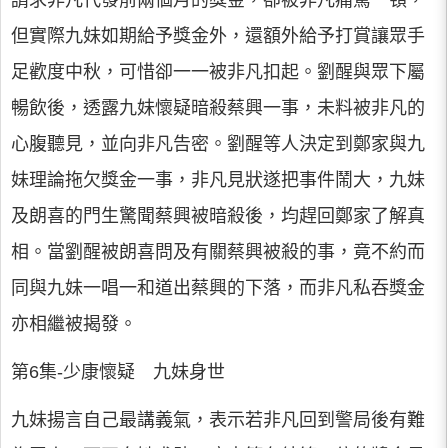
請求非凡代發前兩個月的獎金，卻被非凡痛罵一頓，
但實際九妹如期給予獎金外，還額外給予打賞讓眾手
足歡度中秋，可惜卻一一被非凡扣起。劉醒與眾下屬
暢飲後，透露九妹懷疑暗殺蔡興一事，未料被非凡的
心腹聽見，並向非凡告密。劉醒等人決定到鄭家與九
妹理論拖欠獎金一事，非凡見狀遂把事件鬧大，九妹
及朗喜的門生驚聞蔡興被暗殺後，均趕回鄭家了解真
相。當劉醒被朗喜問及有關蔡興被殺的事，竟不約而
同與九妹一唱一和道出蔡興的下落，而非凡私吞獎金
亦相繼被揭發。
第6集-少康懷疑 九妹身世
九妹揚言自己最講義氣，表示若非凡回到警局後有難