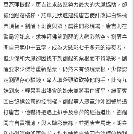
莫燕萍提醒，唐吉往求該區勢力最大的大鳳協助，卻
被他踢落樓梯，燕萍見狀遂建議唐吉使計改掉白鴿標
票頂替。劉醒下班後與眾下屬往開彩現場，唐吉則在
警局等訊息，求神拜佛望劉醒的大懸彩落空。劉醒喜
聞自己連中十五字，成為大懸彩七千多元的得獎者，
但少傑和大鳳卻因找不到劉醒的票根而不肯派彩。劉
醒要求少傑等重新點票，仍然未有發現票根，少傑認
定劉醒存心騙錢，命人取斧頭欲砍掉他的手，此時九
妹到來，輕易看出誤會的始末並將事件擺平，繼而奪
回白鴿標公司的控制權。劉醒等人怒氣沖沖回警局追
打唐吉，他嚇得把遇上扒手及燕萍的經過道出，劉醒
聞言自責福薄，與大懸彩無緣，並把唐吉罵走。朗喜