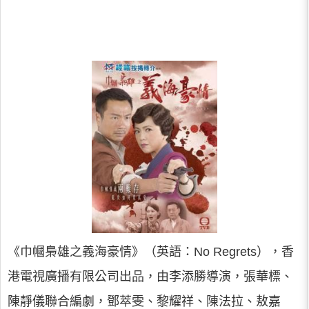
《巾幗梟雄之義海豪情》（英語：No Regrets），香
港電視廣播有限公司出品，由李添勝導演，張華標、
陳靜儀聯合編劇，鄧萃雯、黎耀祥、陳法拉、敖嘉