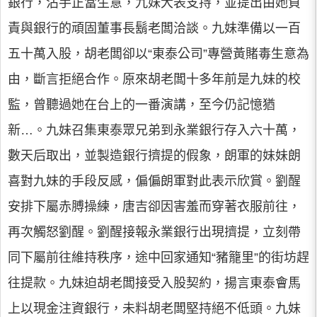
銀行，沾手正當生意，九妹大表支持，並提出由她負
責與銀行的頑固董事長鬍老闆洽談。九妹準備以一百
五十萬入股，胡老闆卻以“東泰公司”專營黃賭毒生意為
由，斷言拒絕合作。原來胡老闆十多年前是九妹的校
監，曾聽過她在台上的一番演講，至今仍記憶猶
新…。九妹召集東泰眾兄弟到永業銀行存入六十萬，
數天后取出，並製造銀行擠提的假象，朗軍的妹妹朗
喜對九妹的手段反感，偏偏朗軍對此表示欣賞。劉醒
安排下屬赤膊操練，唐吉卻因害羞而穿著衣服前往，
再次觸怒劉醒。劉醒接報永業銀行出現擠提，立刻帶
同下屬前往維持秩序，途中回家通知“豬籠里”的街坊趕
往提款。九妹迫胡老闆接受入股契約，揚言東泰會馬
上以現金注資銀行，未料胡老闆堅持絕不低頭。九妹