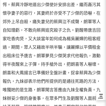
愕。蔡興冷靜地道出少傑使計安排出差，繼而姦污其
懷孕妻子的惡行，其妻終於亦受不了少傑的恐嚇，在
郊外上吊自殺，痛失妻兒的蔡興泣不成聲，朗軍等人
自知理虧，不敢向蔡興追究殺子之仇。劉醒帶唐吉回
家吃香肉煲，又大談當年如何成為楊吳麗嬋的租客經
過，期間，眾人又藉故半哄半騙，讓麗嬋以平價租金
出租床位予唐吉。朗軍夢見少傑哭求代他報仇，激動
得半夜醒來上子彈，持手槍外出，把朗喜等人嚇壞。
朗喜和大鳳揚言已準備好全盤計畫，捉拿蔡興為少傑
報仇，九妹卻表示他們所提供的是通往死路的方法，
唯獨她的是生路，朗軍聞言答應由九妹全權負責。九
Ξ
妹辦妥少傑的身後事，在眾多門生及劉醒等人面前，