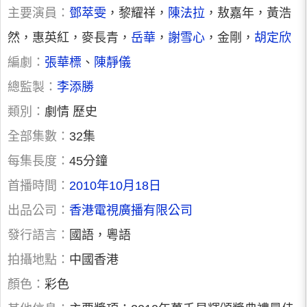
主要演員：
鄧萃雯
，黎耀祥，
陳法拉
，敖嘉年，黃浩
然，惠英紅，麥長青，
岳華
，
謝雪心
，金剛，
胡定欣
編劇：
張華標
、
陳靜儀
總監製：
李添勝
類別：
劇情 歷史
全部集數：
32集
每集長度：
45分鐘
首播時間：
2010年10月18日
出品公司：
香港電視廣播有限公司
發行語言：
國語，粵語
拍攝地點：
中國香港
顏色：
彩色