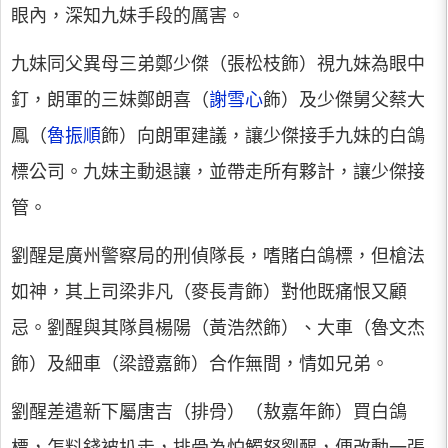
眼內，深知九妹手段的厲害。
九妹同父異母三弟鄭少傑（張松枝飾）視九妹為眼中
釘，朗軍的三妹鄭朗喜（
謝雪心
飾）及少傑舅父蔡大
鳳（
魯振順
飾）向朗軍建議，讓少傑接手九妹的白鴿
標公司。九妹主動退讓，並帶走所有夥計，讓少傑接
管。
劉醒是廣州警察局的刑偵隊長，嗜賭白鴿標，但槍法
如神，其上司梁非凡（麥長青飾）對他既痛恨又顧
忌。劉醒與其隊員楊陽（黃浩然飾）、大車（魯文杰
飾）及細車（梁證嘉飾）合作無間，情如兄弟。
劉醒差遣新下屬唐吉（排骨）（敖嘉年飾）買白鴿