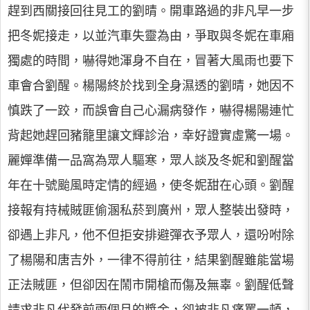
趕到西關接回往見工的劉晴。開車路過的非凡早一步
把冬妮接走，以並汽車失靈為由，爭取與冬妮在車廂
獨處的時間，嚇得她渾身不自在，冒著大風雨也要下
車會合劉醒。楊陽終於找到全身濕透的劉晴，她因不
慎跌了一跤，而誤會自己心漏病發作，嚇得楊陽連忙
背起她趕回豬籠里讓文輝診治，幸好證實虛驚一場。
麗嬋準備一品窩為眾人驅寒，眾人談及冬妮和劉醒當
年在十號颱風時定情的經過，使冬妮甜在心頭。劉醒
接報有持械賊匪偷溷私菸到廣州，眾人整裝出發時，
卻遇上非凡，他不但拒安排避彈衣予眾人，還吩咐除
了楊陽和唐吉外，一律不得前往，結果劉醒雖能當場
正法賊匪，但卻因在鬧市開槍而傷及無辜。劉醒低聲