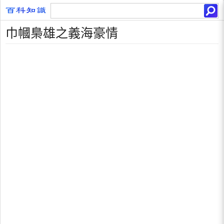
巾幗梟雄之義海豪情