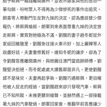
給予蔡興一箱錢離開廣州，並表示鄭家與他的恩怨一
筆勾銷，吩咐眾人不得再為少傑慘死的事作出追究。
朗喜等人帶動門生反對九妹的決定，認為應該替少傑
報仇，將蔡興槍殺，朗軍到來表面尊重九妹的決定放
走蔡興，實質對她極為不滿。劉醒的妻子趙冬妮從外
家返回豬籠里，劉醒急往接火車示好，加上麗嬋等人
說盡好話，夫妻重修舊好。誰知冬妮的讓步，卻為了
令劉醒答應離開廣州，與她搬往澳門當造餅師傅，劉
醒堅決拒絕，而冬妮處處大讚舊鄰居非凡，更使劉醒
感不是味兒，夫妻再起爭執。劉醒巧遇蔡興，更目睹
他被人捉走的經過，當劉醒趕來卻只發現汽車，蔡興
已不知所蹤，未幾更聽到槍聲，並赫然遇上一部接載
著九妹的汽車駛過。朗軍回家後，推翻早前答應讓少