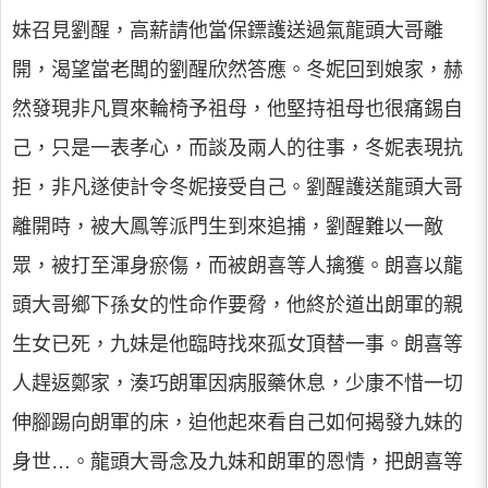
妹召見劉醒，高薪請他當保鏢護送過氣龍頭大哥離
開，渴望當老闆的劉醒欣然答應。冬妮回到娘家，赫
然發現非凡買來輪椅予祖母，他堅持祖母也很痛錫自
己，只是一表孝心，而談及兩人的往事，冬妮表現抗
拒，非凡遂使計令冬妮接受自己。劉醒護送龍頭大哥
離開時，被大鳳等派門生到來追捕，劉醒難以一敵
眾，被打至渾身瘀傷，而被朗喜等人擒獲。朗喜以龍
頭大哥鄉下孫女的性命作要脅，他終於道出朗軍的親
生女已死，九妹是他臨時找來孤女頂替一事。朗喜等
人趕返鄭家，湊巧朗軍因病服藥休息，少康不惜一切
伸腳踢向朗軍的床，迫他起來看自己如何揭發九妹的
身世…。龍頭大哥念及九妹和朗軍的恩情，把朗喜等