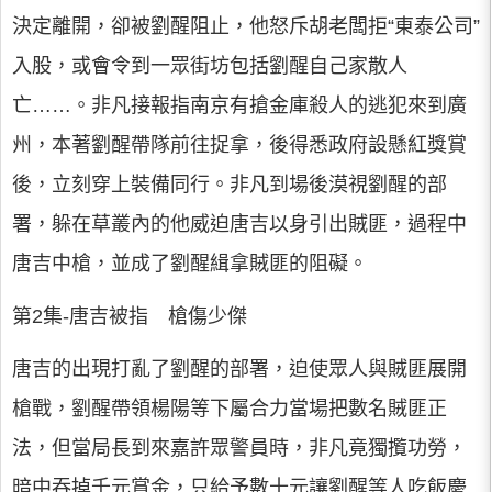
決定離開，卻被劉醒阻止，他怒斥胡老闆拒“東泰公司”
入股，或會令到一眾街坊包括劉醒自己家散人
亡……。非凡接報指南京有搶金庫殺人的逃犯來到廣
州，本著劉醒帶隊前往捉拿，後得悉政府設懸紅獎賞
後，立刻穿上裝備同行。非凡到場後漠視劉醒的部
署，躲在草叢內的他威迫唐吉以身引出賊匪，過程中
唐吉中槍，並成了劉醒緝拿賊匪的阻礙。
第2集-唐吉被指 槍傷少傑
唐吉的出現打亂了劉醒的部署，迫使眾人與賊匪展開
槍戰，劉醒帶領楊陽等下屬合力當場把數名賊匪正
法，但當局長到來嘉許眾警員時，非凡竟獨攬功勞，
暗中吞掉千元賞金，只給予數十元讓劉醒等人吃飯慶