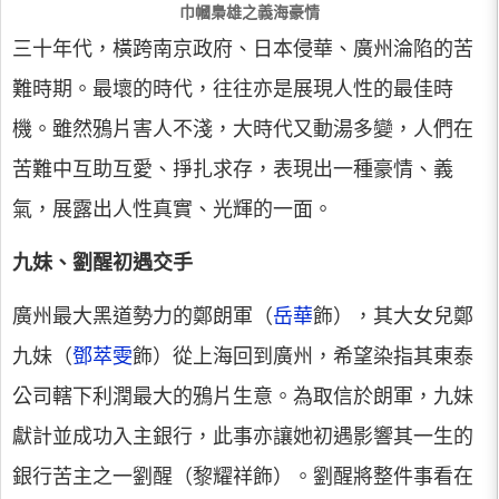
巾幗梟雄之義海豪情
三十年代，橫跨南京政府、日本侵華、廣州淪陷的苦
難時期。最壞的時代，往往亦是展現人性的最佳時
機。雖然鴉片害人不淺，大時代又動湯多變，人們在
苦難中互助互愛、掙扎求存，表現出一種豪情、義
氣，展露出人性真實、光輝的一面。
九妹、劉醒初遇交手
廣州最大黑道勢力的鄭朗軍（
岳華
飾），其大女兒鄭
九妹（
鄧萃雯
飾）從上海回到廣州，希望染指其東泰
公司轄下利潤最大的鴉片生意。為取信於朗軍，九妹
獻計並成功入主銀行，此事亦讓她初遇影響其一生的
銀行苦主之一劉醒（黎耀祥飾）。劉醒將整件事看在