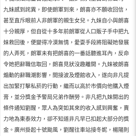
九妹感到詫異，即使朗軍到來，朗喜亦不願收回信，
甚至直斥眼前人非朗軍的親生女兒。九妹自小與朗喜
十分親厚，但自從十多年前朗軍從人口販子手中把九
妹救回後，便變得冷漠無情，愛耍手段將阻礙她發展
的人弄死，朗軍未有把朗喜的一番話聽進耳內，反命
令她把辭職信取回，朗喜見狀沒趣離開。九妹被朗喜
煽動的辭職潮影響，間接波及煙館收入，遂向非凡提
出加緊打擊私菸的行動，繼而以高於市價向他購入煙
膏，並分獎金予警局兄弟作酬勞。非凡把九妹開出的
條件通知劉醒，眾人為突如其來的收入感到興奮，賣
力地為東泰效力，卻不知道非凡早已扣起大部分的獎
金。廣州掛起十號颱風，劉醒往車站接冬妮，楊陽則