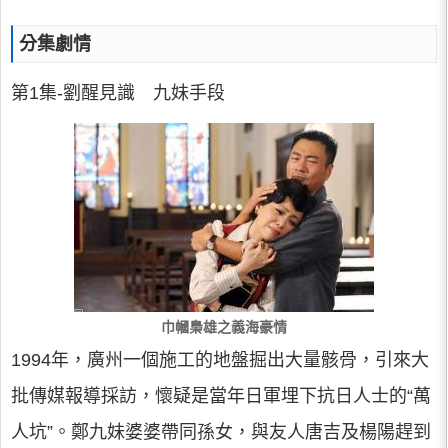
分集劇情
第1集-劉醒見識 九妹手段
巾幗梟雄之義海豪情
1994年，廣州一個施工的地盤掘出大量骸骨，引來大
批傳媒報導採訪，懷疑是當年日軍埋下抗日人士的“萬
人坑”。鄭九妹婆婆帶同孫女，與友人唐吉及楊陽趕到