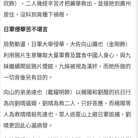
欣飾），二人幾經辛苦才把麗華救出，並接她到廣州
居住，沒料到竟種下禍根。
日軍侵華苦不堪言
局勢動盪，日軍大舉侵華，大佐向山鐵也（金剛飾）
利用鴉片生意賺取大量軍費及蠶食中國人身心，與九
妹繼續開設鴉片煙館，九妹被視為漢奸，而她所做的
一切背後另有目的。
向山的弟弟達也（戴耀明飾）以楊陽和劉醒的抗日行
為向劉晴逼婚，劉晴為救二人，只好答應，而楊陽等
人為救晴晴殺死達也，眾人逃匿山上避日軍追捕，劉
晴更因此心漏病發。