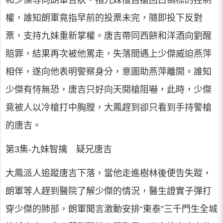
和少傑等向朗軍告狀，指九妹擅自搶回白鴿標的控制
權，誰知朗軍竟指早前的投票未完，隨即投下反對
票，支持九妹重新掌權。唐吉帶同西餅和洋酒向劉醒
賠罪，結果再次被他罵走，失落間遇上少傑威迫燕萍
相伴，遂向他表明警察身分，意圖助燕萍離開。誰知
少傑有恃無恐，唐吉只好向天開槍阻嚇，此時，少傑
竟被人以冷槍打中胸膛，大鳳趕到卻只看到手持警槍
的唐吉。
第3集-九妹智擒 疑兄唐吉
大鳳派人追蹤唐吉下落，當他走進樹林後便告失蹤，
朗軍等人趕到醫院了解少傑的情況，醫生證實子彈打
穿少傑的肺部，朗軍聞言激動安排“東泰”三千門生全城