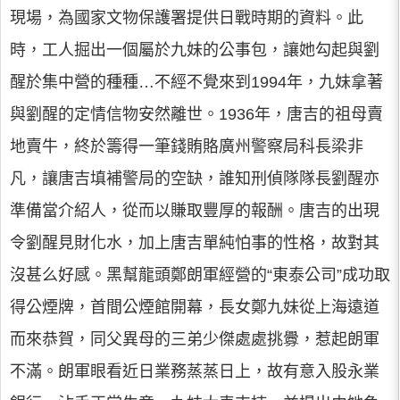
現場，為國家文物保護署提供日戰時期的資料。此
時，工人掘出一個屬於九妹的公事包，讓她勾起與劉
醒於集中營的種種…不經不覺來到1994年，九妹拿著
與劉醒的定情信物安然離世。1936年，唐吉的祖母賣
地賣牛，終於籌得一筆錢賄賂廣州警察局科長梁非
凡，讓唐吉填補警局的空缺，誰知刑偵隊隊長劉醒亦
準備當介紹人，從而以賺取豐厚的報酬。唐吉的出現
令劉醒見財化水，加上唐吉單純怕事的性格，故對其
沒甚么好感。黑幫龍頭鄭朗軍經營的“東泰公司”成功取
得公煙牌，首間公煙館開幕，長女鄭九妹從上海遠道
而來恭賀，同父異母的三弟少傑處處挑釁，惹起朗軍
不滿。朗軍眼看近日業務蒸蒸日上，故有意入股永業