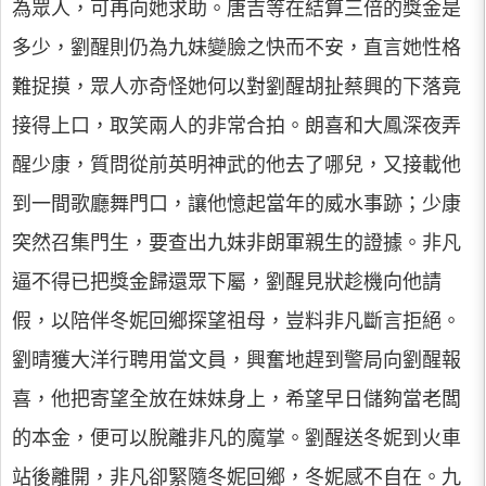
為眾人，可再向她求助。唐吉等在結算三倍的獎金是
多少，劉醒則仍為九妹變臉之快而不安，直言她性格
難捉摸，眾人亦奇怪她何以對劉醒胡扯蔡興的下落竟
接得上口，取笑兩人的非常合拍。朗喜和大鳳深夜弄
醒少康，質問從前英明神武的他去了哪兒，又接載他
到一間歌廳舞門口，讓他憶起當年的威水事跡；少康
突然召集門生，要查出九妹非朗軍親生的證據。非凡
逼不得已把獎金歸還眾下屬，劉醒見狀趁機向他請
假，以陪伴冬妮回鄉探望祖母，豈料非凡斷言拒絕。
劉晴獲大洋行聘用當文員，興奮地趕到警局向劉醒報
喜，他把寄望全放在妹妹身上，希望早日儲夠當老闆
的本金，便可以脫離非凡的魔掌。劉醒送冬妮到火車
站後離開，非凡卻緊隨冬妮回鄉，冬妮感不自在。九