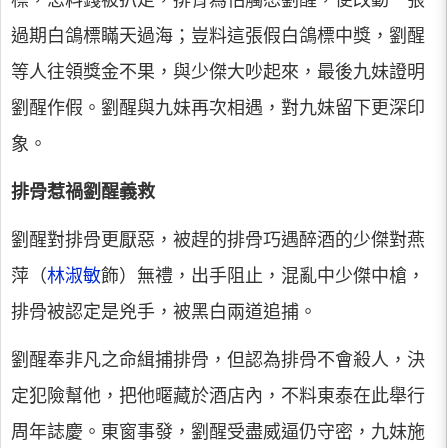
標，怎料錢被扒走，排骨為怕觸怒劉醒，便改動一張
過期白鴿標瞞天過海；豈料這張假白鴿標中獎，劉醒
等人往領獎金不果，與少傑大吵起來，最後九妹證明
劉醒作假。劉醒與九妹再次相遇，對九妹留下更深印
象。
排骨惹禍劉醒義救
劉醒對排骨更厭惡，被趕的排骨巧遇醉酒的少傑對燕
萍（
林淑敏
飾）無禮，出手阻止，混亂中少傑中槍，
排骨被認定是兇手，被黑白兩道追捕。
劉醒奉非凡之命緝捕排骨，但認為排骨不會殺人，決
定犯險幫他，把他暱藏於酒店內，不料東泰在此舉行
周年誌慶。東窗事發，劉醒受盡威逼仍守密，九妹施