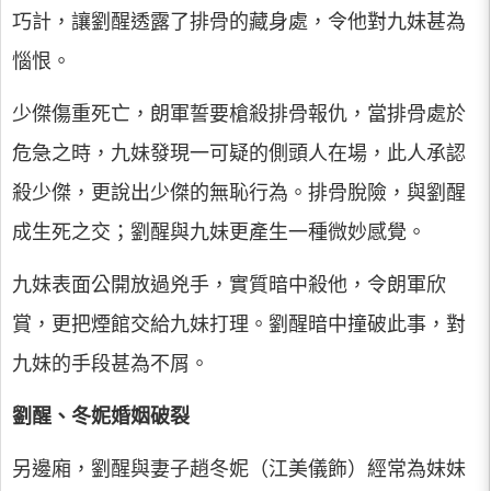
巧計，讓劉醒透露了排骨的藏身處，令他對九妹甚為
惱恨。
少傑傷重死亡，朗軍誓要槍殺排骨報仇，當排骨處於
危急之時，九妹發現一可疑的側頭人在場，此人承認
殺少傑，更說出少傑的無恥行為。排骨脫險，與劉醒
成生死之交；劉醒與九妹更產生一種微妙感覺。
九妹表面公開放過兇手，實質暗中殺他，令朗軍欣
賞，更把煙館交給九妹打理。劉醒暗中撞破此事，對
九妹的手段甚為不屑。
劉醒、冬妮婚姻破裂
另邊廂，劉醒與妻子趙冬妮（江美儀飾）經常為妹妹