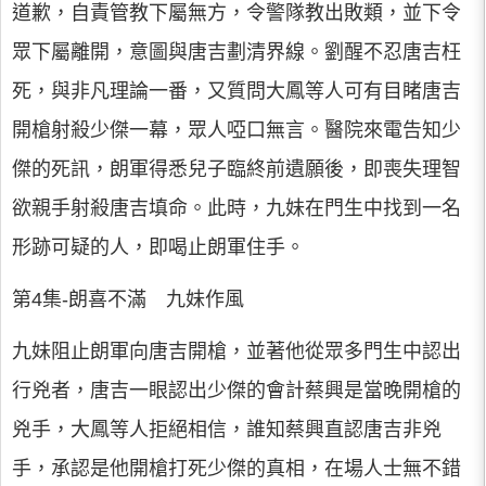
道歉，自責管教下屬無方，令警隊教出敗類，並下令
眾下屬離開，意圖與唐吉劃清界線。劉醒不忍唐吉枉
死，與非凡理論一番，又質問大鳳等人可有目睹唐吉
開槍射殺少傑一幕，眾人啞口無言。醫院來電告知少
傑的死訊，朗軍得悉兒子臨終前遺願後，即喪失理智
欲親手射殺唐吉填命。此時，九妹在門生中找到一名
形跡可疑的人，即喝止朗軍住手。
第4集-朗喜不滿 九妹作風
九妹阻止朗軍向唐吉開槍，並著他從眾多門生中認出
行兇者，唐吉一眼認出少傑的會計蔡興是當晚開槍的
兇手，大鳳等人拒絕相信，誰知蔡興直認唐吉非兇
手，承認是他開槍打死少傑的真相，在場人士無不錯