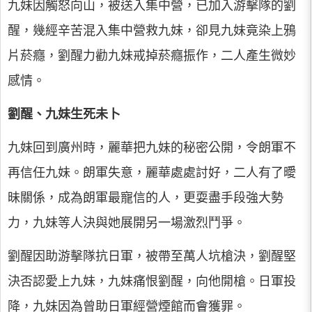
九妹因觸怒向山，被送入集中營，已加入游擊隊的劉
醒，幾經辛苦混入集中營救九妹，卻見九妹竟染上鴉
片菸癮，劉醒力勸九妹戒掉菸癮振作，二人產生微妙
感情。
劉醒、九妹生死未卜
九妹回到廣州時，麗華把九妹的秘密公開，令朗軍不
再信任九妹。朗軍失意，麗華處處討好，二人有了曖
昧關係，成為朗軍最寵信的人，更耍盡手段強大勢
力，九妹等人決與她展開另一場激烈鬥爭。
劉醒因助游擊隊抗日軍，被帶至萬人坑槍決，劉醒堅
決否認愛上九妹，九妹痛恨劉醒，向他開槍。日軍投
降，九妹因為曾助日軍經營煙館而會獲罪。