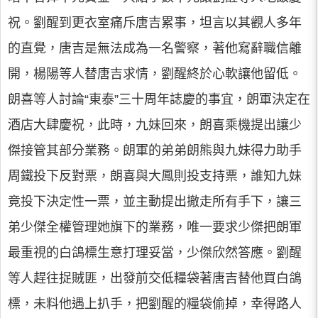
祝。劉醒到更衣室痛斥唐吉累事，坦言以其觀人多年
的直覺，唐吉是無法成為一名警察，著他寫辭職信離
開，楊陽等人替唐吉求情，劉醒終於心軟讓他留低。
朗喜等人討論“東泰”三十周年誌慶的事宜，朗軍決定在
酒店大肆慶祝，此時，九妹回來，朗喜乘機提出讓少
傑接管其部分業務。朗軍的弟弟朗熊與九妹得力助手
周鐵投下反對票，朗喜與大鳳則投支持票，誰知九妹
竟投下決定性一票，並主動提出撤走所有手下，讓三
弟少傑全權管理她旗下的業務，唯一要求少傑把朗軍
最重視的白鴿標生意打理妥當，少傑欣然答應。劉醒
等人趕往捉賊匪，出發前交低糧袋著唐吉替他買白鴿
標，未料他遇上扒手，把劉醒的糧袋偷掉，幸得路人