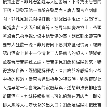
搜捕唐吉。非凡著劉醒等人回警局，下令找出唐吉的
下落，卻發現他一直躲在警局內。唐吉聞言立刻離
開，非凡見狀竟開槍打他，劉醒出手阻止，並起行往
追捕唐吉。大鳳和朗喜等人在周年誌慶晚會上，帶頭
著幫會兄弟重視少傑中槍受傷的事，朗軍到來卻表明
要眾人狂歡一晚。非凡帶同下屬到來匯報情況，楊陽
認出酒會上其中一位清潔工人是唐吉的親人，跟蹤她
並發現唐吉躲藏之處。唐吉驚見劉醒和楊陽到來，嚇
得拔槍自衛，經楊陽解釋後，唐吉終於冷靜道出少傑
中槍的經過。當唐吉道出槍手的特徵時，劉醒懷疑此
人是早前一宗自殺案的家屬蔡興，遂想辦法安排唐吉
離開酒店。九妹接報指唐吉可能躲藏在酒店內，即安
排大鳳等人把守晚會的出入口；劉醒及楊陽則把唐吉