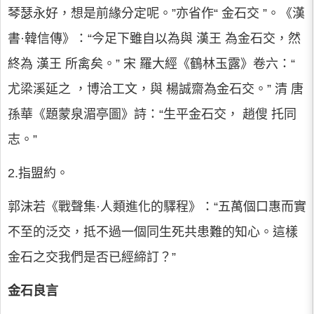
琴瑟永好，想是前緣分定呢。”亦省作“ 金石交 ”。《漢
書·韓信傳》：“今足下雖自以為與 漢王 為金石交，然
終為 漢王 所禽矣。” 宋 羅大經《鶴林玉露》卷六：“
尤梁溪延之 ，博洽工文，與 楊誠齋為金石交。” 清 唐
孫華《題蒙泉湄亭圖》詩：“生平金石交， 趙傁 托同
志。”
2.指盟約。
郭沫若《戰聲集·人類進化的驛程》：“五萬個口惠而實
不至的泛交，抵不過一個同生死共患難的知心。這樣
金石之交我們是否已經締訂？”
金石良言