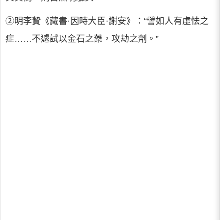
②明李贄《藏書·因時大臣·謝安》：“譬如人有虛怯之
症……不遽試以金石之藥，攻劫之劑。”