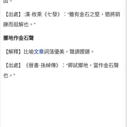
固。
【出處】:漢·枚乘《七發》：“雖有金石之堅，猶將銷
鑠而挺解也。”
擲地作金石聲
【解釋】比喻
文章
詞藻優美，聲調鏗鏘。
【出處】《晉書·孫綽傳》：“卿試擲地，當作金石聲
也。”