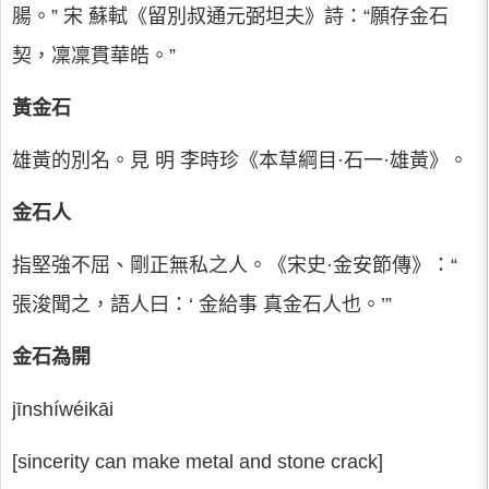
腸。” 宋 蘇軾《留別叔通元弼坦夫》詩：“願存金石
契，凜凜貫華皓。”
黃金石
雄黃的別名。見 明 李時珍《本草綱目·石一·雄黃》。
金石人
指堅強不屈、剛正無私之人。《宋史·金安節傳》：“
張浚聞之，語人曰：‘ 金給事 真金石人也。’”
金石為開
jīnshíwéikāi
[sincerity can make metal and stone crack]