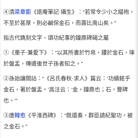
④清
梁章鉅
《退庵筆記·攝生》：“若常令少小之緼袍，
不至於甚厚，則必鹹保金石，而壽比南山矣。”
指古代鐫刻文字、頌功紀事的鐘鼎碑碣之屬
①《墨子·兼愛下》：“以其所書於竹帛，鏤於金石，琢
於盤盂，傳遺後世子孫者知之。”
②孫詒讓間詁：“《呂氏春秋·求人》篇云：‘功績銘乎
金石，著於盤盂。’高注云：‘金，鐘鼎也；石，豐碑
也。’”
③唐
韓愈
《平淮西碑》：“既還奏，群臣請紀聖功，被
之金石。”