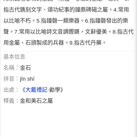
指古代鐫刻文字、頌功紀事的鐘鼎碑碣之屬，4.常用
以比喻不朽。5.指鐘磬一類樂器。6.指鐘磬發出的樂
聲。7.常用以比喻詩文音調鏗鏘，文辭優美。8.指古代
用金屬、石頭製成的兵器。9.指古代丹藥。
基本信息
名稱：
金石
拼音：
jīn shí
出處：
《
大戴禮記
·勸學》
釋義：
金和美石之屬