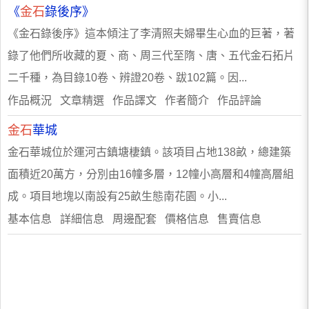
《
金石
錄後序》
《金石錄後序》這本傾注了李清照夫婦畢生心血的巨著，著
錄了他們所收藏的夏、商、周三代至隋、唐、五代金石拓片
二千種，為目錄10卷、辨證20卷、跋102篇。因...
作品概況 文章精選 作品譯文 作者簡介 作品評論
金石
華城
金石華城位於運河古鎮塘棲鎮。該項目占地138畝，總建築
面積近20萬方，分別由16幢多層，12幢小高層和4幢高層組
成。項目地塊以南設有25畝生態南花園。小...
基本信息 詳細信息 周邊配套 價格信息 售賣信息