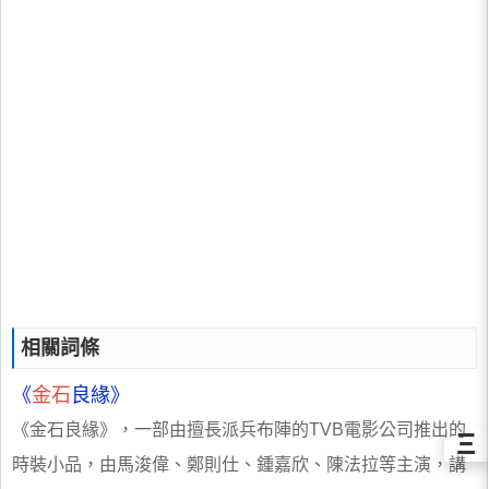
相關詞條
《
金石
良緣》
《金石良緣》，一部由擅長派兵布陣的TVB電影公司推出的
Ξ
時裝小品，由馬浚偉、鄭則仕、鍾嘉欣、陳法拉等主演，講