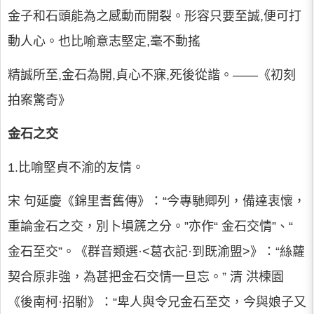
金子和石頭能為之感動而開裂。形容只要至誠,便可打
動人心。也比喻意志堅定,毫不動搖
精誠所至,金石為開,貞心不寐,死後從諧。——《初刻
拍案驚奇》
金石之交
1.比喻堅貞不渝的友情。
宋 句延慶《錦里耆舊傳》：“今專馳卿列，備達衷懷，
重論金石之交，別卜塤篪之分。”亦作“ 金石交情”、“
金石至交”。《群音類選·<葛衣記·到既渝盟>》：“絲蘿
契合原非強，為甚把金石交情一旦忘。” 清 洪楝園
《後南柯·招駙》：“卑人與令兄金石至交，今與娘子又