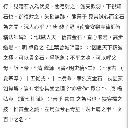
行，見寢石以為伏虎，關弓射之，滅矢飲羽，下視知
石也。卻復射之，矢摧無跡， 熊渠子 見其誠心而金石
為之開，況人心乎？” 唐 裴子野《南齊安樂寺律師智
稱法師碑》：“誠感人天，信貫金石，直心般若，高步
道場。” 明 卓發之《上葉曾城師書》：“因思天下精誠
之極，可以貫金石，孚豚魚；不平之鳴，可以呼父
母，訴上帝。” 清 魏源 《書<明史稿>二》：“ 淳古 （
夏宗淳 ）十五從戎，十七授命，孝烈貫金石，視匪黨
如糞壤，豈有堪掛其齒之理？”亦省作“ 貫金 ”。 唐 楊
弘貞 《貫七札賦》：“善乎 養由 之為弓也，挾穿楊之
技，推貫金之誠，左烏號兮右青莖，睨七屬之甲，收
百中之名。”