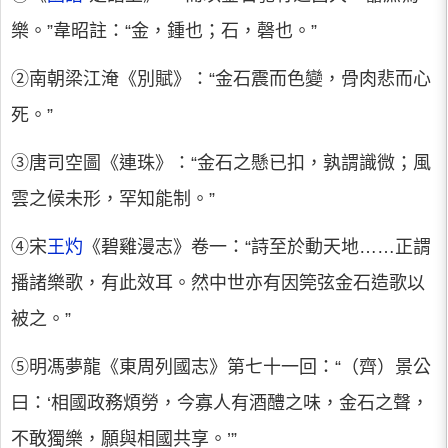
樂。”韋昭註：“金，鍾也；石，磬也。”
②南朝梁江淹《別賦》：“金石震而色變，骨肉悲而心
死。”
③唐司空圖《連珠》：“金石之懸已扣，孰謂識微；風
雲之候未形，罕知能制。”
④宋
王灼
《碧雞漫志》卷一：“詩至於動天地……正謂
播諸樂歌，有此效耳。然中世亦有因筦弦金石造歌以
被之。”
⑤明馮夢龍《東周列國志》第七十一回：“（齊）景公
曰：‘相國政務煩勞，今寡人有酒醴之味，金石之聲，
不敢獨樂，願與相國共享。’”