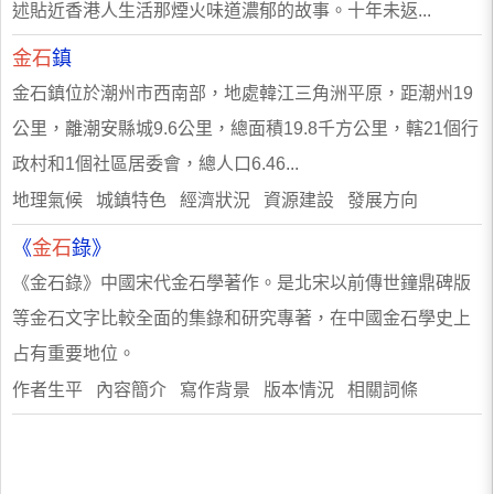
述貼近香港人生活那煙火味道濃郁的故事。十年未返...
金石
鎮
金石鎮位於潮州市西南部，地處韓江三角洲平原，距潮州19
公里，離潮安縣城9.6公里，總面積19.8千方公里，轄21個行
政村和1個社區居委會，總人口6.46...
地理氣候 城鎮特色 經濟狀況 資源建設 發展方向
《
金石
錄》
《金石錄》中國宋代金石學著作。是北宋以前傳世鐘鼎碑版
等金石文字比較全面的集錄和研究專著，在中國金石學史上
占有重要地位。
作者生平 內容簡介 寫作背景 版本情況 相關詞條