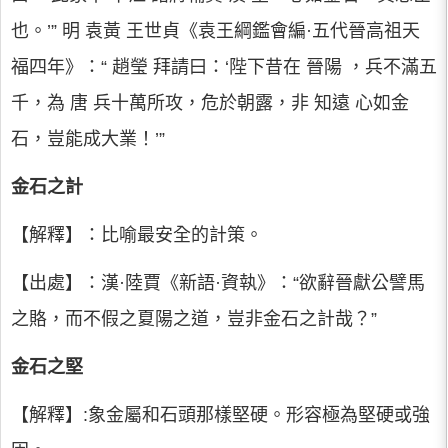
也。’” 明 袁黃 王世貞《袁王綱鑑會編·五代晉高祖天
福四年》：“ 趙瑩 拜請曰：‘陛下昔在 晉陽 ，兵不滿五
千，為 唐 兵十萬所攻，危於朝露，非 知遠 心如金
石，豈能成大業！’”
金石之計
【解釋】：比喻最安全的計策。
【出處】：漢·陸賈《新語·資執》：“欲辭晉獻公譬馬
之賂，而不假之夏陽之道，豈非金石之計哉？”
金石之堅
【解釋】:象金屬和石頭那樣堅硬。形容極為堅硬或強