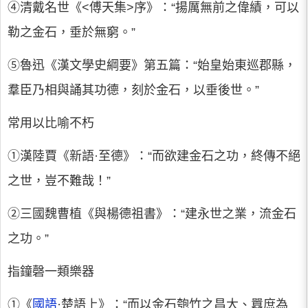
④清戴名世《<傅天集>序》：“揚厲無前之偉績，可以
勒之金石，垂於無窮。”
⑤魯迅《漢文學史綱要》第五篇：“始皇始東巡郡縣，
羣臣乃相與誦其功德，刻於金石，以垂後世。”
常用以比喻不朽
①漢陸賈《新語·至德》：“而欲建金石之功，終傳不絕
之世，豈不難哉！”
②三國魏曹植《與楊德祖書》：“建永世之業，流金石
之功。”
指鐘磬一類樂器
①《
國語
·楚語上》：“而以金石匏竹之昌大、囂庶為