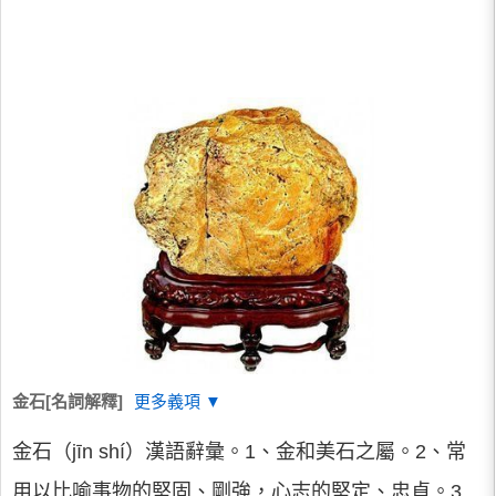
金石[名詞解釋]
更多義項 ▼
金石（jīn shí）漢語辭彙。1、金和美石之屬。2、常
用以比喻事物的堅固、剛強，心志的堅定、忠貞。3.