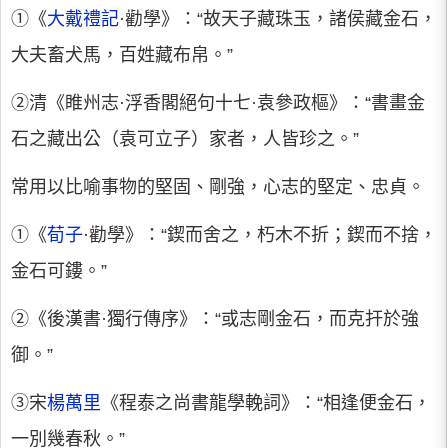
①《
大戴禮記
·勸學》：“故天子藏珠玉，諸侯藏金石，
大夫畜犬馬，百姓藏布帛。”
②清《睢州志·浮香閣絕句十七·袁參政樞》：“書畫金
石之藏出公（袁可立子）家者，人皆珍之。”
常用以比喻事物的堅固、剛強，心志的堅定、忠貞。
①《
荀子
·勸學》：“鍥而舍之，朽木不折；鍥而不捨，
金石可鏤。”
②《後漢書·獨行傳序》：“或志剛金石，而克扞於強
御。”
③宋
楊萬里
《程泰之尚書龍學輓詞》：“相逢便金石，
一別幾春秋。”