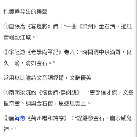
指鐘磬發出的樂聲
①唐張喬《宴邊將》詩：“一曲《梁州》金石清，邊風
蕭颯動江城。”
②宋陸游《老學庵筆記》卷六：“時聞洞中泉滴聲，良
久一滴，清如金石。”
常用以比喻詩文音調鏗鏘，文辭優美
①南朝梁沉約《懷舊詩·傷謝朓》：“吏部信才傑，文峯
振奇響。調與金石偕，思逐風雲上。”
②唐
韓愈
《荊州唱和詩序》：“鏗鏘發金石，幽眇感鬼
神。”