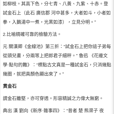
如柳枝。其高下色，分七青、八黃、九紫、十赤。登
試金石上（此石 廣信郡 河中甚多，大者如斗，小者如
拳，入鵝湯中一煮，光黑如漆），立見分明。”
2.比喻精確可靠的檢驗方法。
元 關漢卿《金線池》第三折：“試金石上把你這子弟每
從頭兒畫，分兩等上把郎君子細秤。” 魯迅 《花邊文
學·點句的難》：“標點古文真是一種試金石，只消幾點
幾圈，就把真顏色顯出來了。”
貫金石
謂金石雖堅，亦可穿透。形容精誠之力偉大無窮。
典出 漢 劉向《新序·雜事四》：“昔者 楚 熊渠子 夜