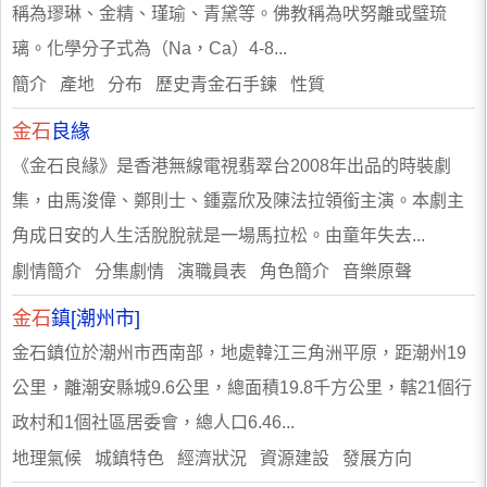
稱為璆琳、金精、瑾瑜、青黛等。佛教稱為吠努離或璧琉
璃。化學分子式為（Na，Ca）4-8...
簡介 產地 分布 歷史青金石手鍊 性質
金石
良緣
《金石良緣》是香港無線電視翡翠台2008年出品的時裝劇
集，由馬浚偉、鄭則士、鍾嘉欣及陳法拉領銜主演。本劇主
角成日安的人生活脫脫就是一場馬拉松。由童年失去...
劇情簡介 分集劇情 演職員表 角色簡介 音樂原聲
金石
鎮[潮州市]
金石鎮位於潮州市西南部，地處韓江三角洲平原，距潮州19
公里，離潮安縣城9.6公里，總面積19.8千方公里，轄21個行
政村和1個社區居委會，總人口6.46...
地理氣候 城鎮特色 經濟狀況 資源建設 發展方向