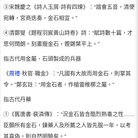
③宋魏慶之《詩人玉屑·詩有四煉》：“諧會五音，清便
宛轉，宮商迭奏，金石相宣。”
④清鄭燮《題程羽宸黃山詩卷》詩：“賦詩數十篇，才
思何闊朗。刻畫寵金石，鏗鏘葉平上。”
指古代用金屬、石頭製成的兵器
《
周禮
·秋官·職金》：“凡國有大故而用金石，則掌其
令。”鄭玄註：“用金石者，作槍雷椎槨之屬。”
指古代丹藥
①《舊唐書·裴潾傳》：“況金石皆含酷烈熱毒之性……
臣願所有金石，鍊藥人及所薦之人皆先服一年，以考
其真偽，則自然明驗矣。”