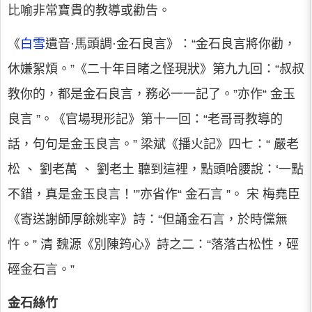
比喻非常寶貴的教導或勸告。
《
白雪
遺音·馬頭調·金石良言》：“金石良言將你勸，
休嫌絮煩。”《二十年目睹之怪現狀》第九九回：“叔叔
教你的，都是金石良言，務必一一記了。”亦作“ 金玉
良言 ”。《官場現形記》第十一回：“老哥哥教導的
話，句句是金玉良言。” 梁斌《播火記》四七：“ 嚴老
松 、 劉老萬 、 劉老土 聽到這裡，點頭哈腰說：‘一點
不錯，真是金玉良言！’”亦省作“ 金石言 ”。 宋 梅堯臣
《寄送謝師厚餘姚宰》詩：“但誦金石言，於時儻無
忤。” 清 魏源《別陳筠心》詩之二：“落落古松性，硜
硜金石言。”
金石絲竹