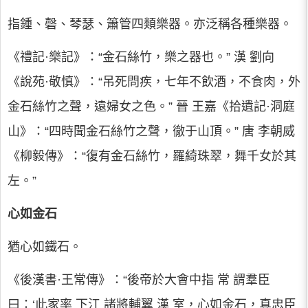
指鍾、磬、琴瑟、簫管四類樂器。亦泛稱各種樂器。
《禮記·樂記》：“金石絲竹，樂之器也。” 漢 劉向
《說苑·敬慎》：“吊死問疾，七年不飲酒，不食肉，外
金石絲竹之聲，遠婦女之色。” 晉 王嘉《拾遺記·洞庭
山》：“四時聞金石絲竹之聲，徹于山頂。” 唐 李朝威
《柳毅傳》：“復有金石絲竹，羅綺珠翠，舞千女於其
左。”
心如金石
猶心如鐵石。
《後漢書·王常傳》：“後帝於大會中指 常 謂羣臣
曰：‘此家率 下江 諸將輔翼 漢 室，心如金石，真忠臣