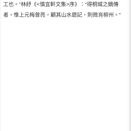
工也。”林紓《<慎宜軒文集>序》：“得桐城之嫡傳
者，惟上元梅曾亮，顧其山水遊記，則微肖柳州。”