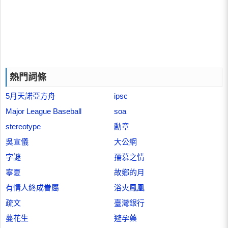
熱門詞條
5月天諾亞方舟
ipsc
Major League Baseball
soa
stereotype
勳章
吳宣儀
大公網
字謎
孺慕之情
寧夏
故鄉的月
有情人終成眷屬
浴火鳳凰
疏文
臺灣銀行
蔓花生
避孕藥