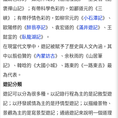
褒禪山記》；有帶科學色彩的，如酈道元的《三
峽》；有帶抒情色彩的，如柳宗元的《
小石潭記
》、
歐陽修的《
醉翁亭記
》、袁宏道的《
滿井遊記
》、王
懿宣的《
臥龍湖記
》。
在現當代文學中，遊記被賦予了歷史與人文內涵，其
中以翦伯贊的《
內蒙訪古
》、余秋雨的《山居筆
記》、韓晗的《大國小城》、路東的《一路東去》最
為代表。
遊記分類
遊記可以分為很多種。以記錄行程為主的是記敘型遊
記；以抒發感情為主的是抒情型遊記；以描繪景物、
景觀為主的是寫景型遊記；通過遊記來說明一個道理