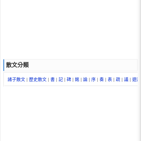
散文分類
諸子散文
|
歷史散文
|
書
|
記
|
碑
|
銘
|
論
|
序
|
奏
|
表
|
疏
|
議
|
遊記