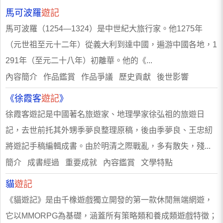
馬可波羅
遊記
馬可波羅（1254—1324）是中世紀大旅行家。他1275年
（元世祖至元十二年）從義大利到達中國，遍游中國各地，1
291年（至元二十八年）初離華。他的《...
內容簡介 作品鑑賞 作品爭議 歷史貢獻 後世影響
《徐霞客
遊記
》
徐霞客遊記是中國著名旅遊家、地理學家徐弘祖的旅遊日
記，去世前托其外甥季夢良整理原稿，後由季夢良、王忠紉
將遊記手稿編輯成書。由於明清之際戰亂，多有散失，殘...
簡介 成書經過 重要成就 內容鑑賞 文學特點
貓
遊記
《貓遊記》是由千橡遊戲獨立開發的第一款休閒無端網遊，
它以MMORPG為基礎，涵蓋所有策略類和養成類遊戲特徵；