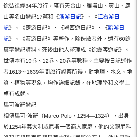
徐弘祖經34年旅行，寫有天台山、雁盪山、黃山、廬
山等名山遊記17篇和《
浙游日記
》、《
江右游日
記
》、《楚游日記》、《粵西遊日記》、《
黔游日
記
》、《滇游日記》等著作，除佚散者外，遺有60餘
萬字遊記資料。死後由他人整理成《徐霞客遊記》。
世傳本有10卷、12卷、20卷等數種。主要按日記述作
者1613～1639年間旅行觀察所得，對地理、水文、地
質、植物等現象，均作詳細記錄，在地理學和文學上
卓有成就。
馬可波羅遊記
相傳馬可·波羅（Marco Polo，1254—1324），出身
於1254年義大利威尼斯一個商人家庭，他的父親尼科