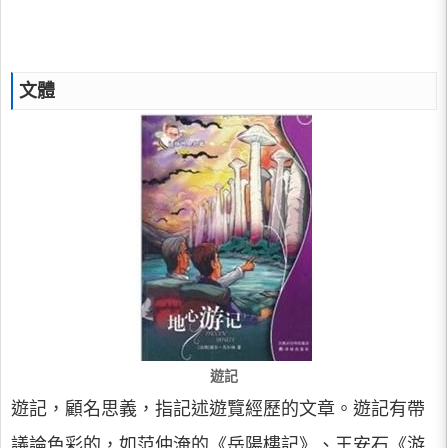
文體
遊記
遊記，顧名思義，指記述遊覽經歷的文章。遊記有帶
議論色彩的，如范仲淹的《岳陽樓記》、王安石《游