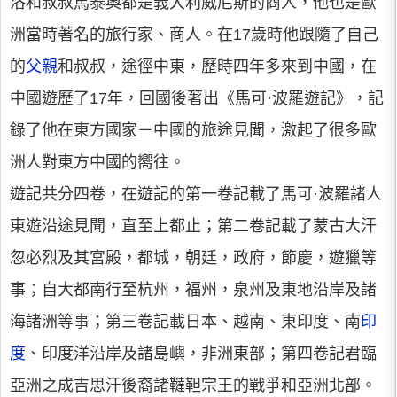
洛和叔叔馬泰奧都是義大利威尼斯的商人，他也是歐
洲當時著名的旅行家、商人。在17歲時他跟隨了自己
的
父親
和叔叔，途徑中東，歷時四年多來到中國，在
中國遊歷了17年，回國後著出《馬可·波羅遊記》，記
錄了他在東方國家－中國的旅途見聞，激起了很多歐
洲人對東方中國的嚮往。
遊記共分四卷，在遊記的第一卷記載了馬可·波羅諸人
東遊沿途見聞，直至上都止；第二卷記載了蒙古大汗
忽必烈及其宮殿，都城，朝廷，政府，節慶，遊獵等
事；自大都南行至杭州，福州，泉州及東地沿岸及諸
海諸洲等事；第三卷記載日本、越南、東印度、南
印
度
、印度洋沿岸及諸島嶼，非洲東部；第四卷記君臨
亞洲之成吉思汗後裔諸韃靼宗王的戰爭和亞洲北部。