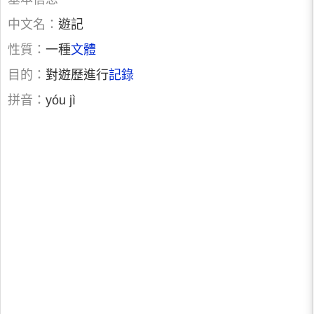
中文名：
遊記
性質：
一種
文體
目的：
對遊歷進行
記錄
拼音：
yóu jì