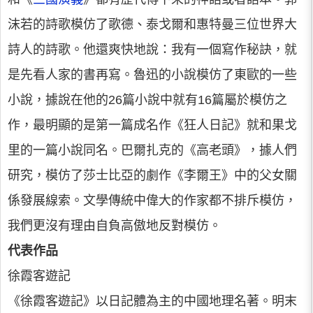
沫若的詩歌模仿了歌德、泰戈爾和惠特曼三位世界大
詩人的詩歌。他還爽快地說：我有一個寫作秘訣，就
是先看人家的書再寫。魯迅的小說模仿了東歐的一些
小說，據說在他的26篇小說中就有16篇屬於模仿之
作，最明顯的是第一篇成名作《狂人日記》就和果戈
里的一篇小說同名。巴爾扎克的《高老頭》，據人們
研究，模仿了莎士比亞的劇作《李爾王》中的父女關
係發展線索。文學傳統中偉大的作家都不排斥模仿，
我們更沒有理由自負高傲地反對模仿。
代表作品
徐霞客遊記
《徐霞客遊記》以日記體為主的中國地理名著。明末