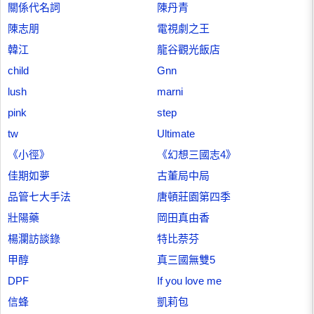
關係代名詞
陳丹青
陳志朋
電視劇之王
韓江
龍谷觀光飯店
child
Gnn
lush
marni
pink
step
tw
Ultimate
《小徑》
《幻想三國志4》
佳期如夢
古董局中局
品管七大手法
唐頓莊園第四季
壯陽藥
岡田真由香
楊瀾訪談錄
特比萘芬
甲醇
真三國無雙5
DPF
If you love me
信蜂
凱莉包