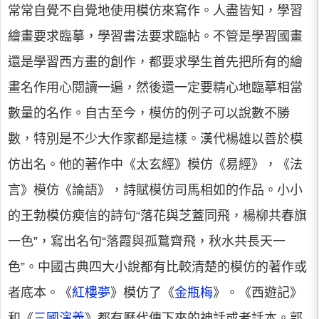
常常自覺不自覺地使用模仿來寫作。人盡皆知，學習
繪畫要求臨摹，學習書法要求臨帖。不管是學習國畫
還是學習西方畫的創作，都要求學生首先把所有的繪
畫名作用心閱讀一遍，然後還一定要精心地臨摹相當
數量的名作。自古至今，模仿的例子可以說數不勝
數，特別是不少大作家都是這樣。漢代楊雄以善於模
仿出名。他的著作中《太玄經》模仿《易經》，《法
言》模仿《論語》，詩賦模仿司馬相如的作品。小小
的王勃模仿瘐信的詩句“落花與芝蓋同飛，楊柳共春旗
一色”，寫出名句“落霞與孤鶩齊飛，秋水共長天一
色”。中國古典四大小說都有比較清楚的模仿的著作或
者底本。《
紅樓夢
》模仿了《
金瓶梅
》。《西遊記》
和《
三國演義
》都有歷代傳下來的神話或者話本。郭