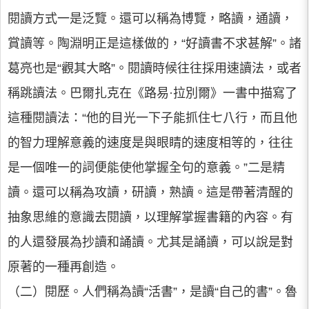
閱讀方式一是泛覽。還可以稱為博覽，略讀，通讀，
賞讀等。陶淵明正是這樣做的，“好讀書不求甚解”。諸
葛亮也是“觀其大略”。閱讀時候往往採用速讀法，或者
稱跳讀法。巴爾扎克在《路易·拉別爾》一書中描寫了
這種閱讀法：“他的目光一下子能抓住七八行，而且他
的智力理解意義的速度是與眼睛的速度相等的，往往
是一個唯一的詞便能使他掌握全句的意義。”二是精
讀。還可以稱為攻讀，研讀，熟讀。這是帶著清醒的
抽象思維的意識去閱讀，以理解掌握書籍的內容。有
的人還發展為抄讀和誦讀。尤其是誦讀，可以說是對
原著的一種再創造。
（二）閱歷。人們稱為讀“活書”，是讀“自己的書”。魯