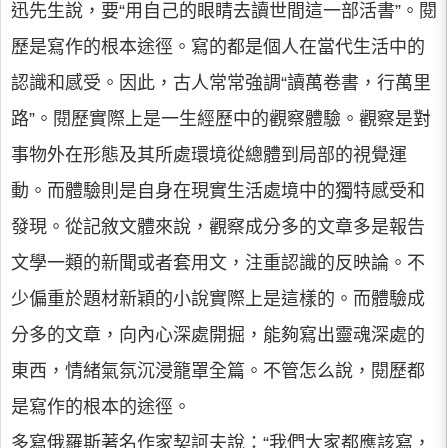
迅先生說，要“用自己的眼睛去讀世間這一部活書”。閱
歷是寫作的根本途徑。寫的都是個人在當代生活中的
認識和感受。因此，古人常常強調“讀萬卷書，行萬里
路”。閱歷實際上是一生經歷中的觀察體驗。觀察是對
事物外在形態及其所處環境從總體到局部的視覺運
動。而體驗則是自身在現實生活處境中的獨特感受和
發現。從記敘文體來說，觀察成分多的文章多是報告
文學一類的新聞或者套用文，注重認識的反映論。不
少偏重於題材新穎的小說實際上是這樣的。而體驗成
分多的文章，向內心深處開掘，能夠寫出靈魂深處的
東西，情緒氣氛沉浸籠罩全篇。不管怎么說，閱歷都
是寫作的根本的途徑。
多寫俄羅斯著名作家契訶夫說：“我們大家都應該寫，