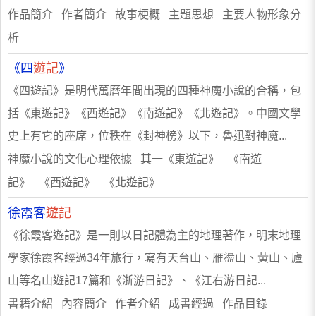
作品簡介 作者簡介 故事梗概 主題思想 主要人物形象分
析
《四
遊記
》
《四遊記》是明代萬曆年間出現的四種神魔小說的合稱，包
括《東遊記》《西遊記》《南遊記》《北遊記》。中國文學
史上有它的座席，位秩在《封神榜》以下，魯迅對神魔...
神魔小說的文化心理依據 其一《東遊記》 《南遊
記》 《西遊記》 《北遊記》
徐霞客
遊記
《徐霞客遊記》是一則以日記體為主的地理著作，明末地理
學家徐霞客經過34年旅行，寫有天台山、雁盪山、黃山、廬
山等名山遊記17篇和《浙游日記》、《江右游日記...
書籍介紹 內容簡介 作者介紹 成書經過 作品目錄