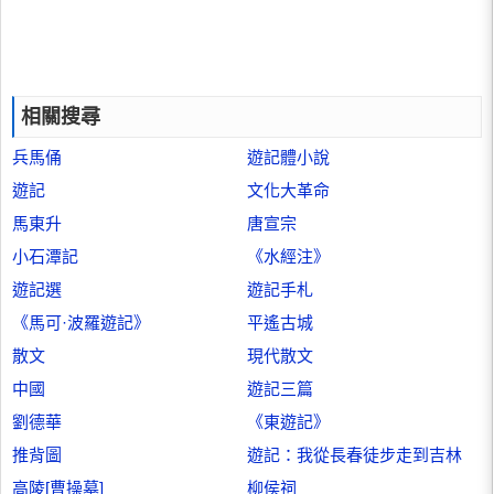
相關搜尋
兵馬俑
遊記體小說
遊記
文化大革命
馬東升
唐宣宗
小石潭記
《水經注》
遊記選
遊記手札
《馬可·波羅遊記》
平遙古城
散文
現代散文
中國
遊記三篇
劉德華
《東遊記》
推背圖
遊記：我從長春徒步走到吉林
高陵[曹操墓]
柳侯祠