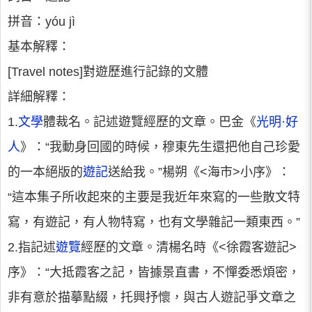
拼音：yóu jì
基本解釋：
[Travel notes]對遊歷進行記錄的文體
詳細解釋：
1.
文學
體裁名。記述遊覽經歷的文章。巴金《
光明·好
人
》：“我動身回國的時候，穆東先生還把他自己珍愛
的一本絕版的
遊記
送給我。”楊朔《<海市>小序》：
“這本集子所收起來的主要是我近年來寫的一些散文特
寫，有遊記，有人物特寫，也有文學雜記一類東西。”
2.指記述
遊覽
經歷的文章。清楊名時《<徐霞客遊記>
序》：“大抵霞客之記，皆據景直書，不憚委悉煩密，
非有意於描摹點綴，托興抒懷，與古人遊記爭文章之