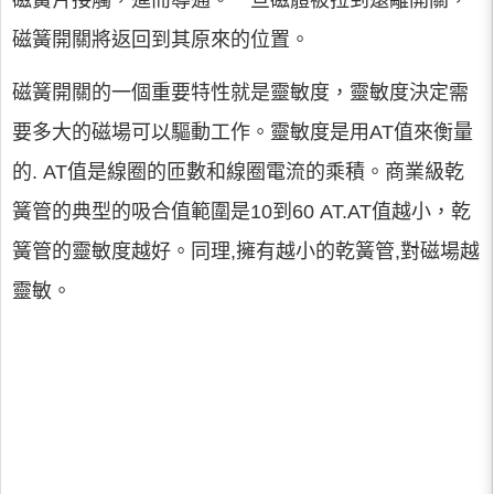
磁簧片接觸，進而導通。一旦磁體被拉到遠離開關，
磁簧開關將返回到其原來的位置。
磁簧開關的一個重要特性就是靈敏度，靈敏度決定需
要多大的磁場可以驅動工作。靈敏度是用AT值來衡量
的. AT值是線圈的匝數和線圈電流的乘積。商業級乾
簧管的典型的吸合值範圍是10到60 AT.AT值越小，乾
簧管的靈敏度越好。同理,擁有越小的乾簧管,對磁場越
靈敏。