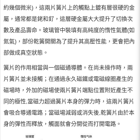
約幾個微米)，這兩片簧片上的觸點上鍍有層很硬的金
屬，通常都是銠和釕，這層硬金屬大大提升了切換次
數及產品壽命。玻璃管中裝填有高純度的惰性氣體(如
氮氣)，部份乾簧開關為了提升其高壓性能，更會把內
部做成真空狀態。
簧片的作用相當與一個磁通導體。在尚未操作時，兩
片簧片並未接觸；在通過永久磁鐵或電磁線圈產生的
磁場時，外加的磁場使兩片簧片端點位置附近產生不
同的極性,當磁力超過簧片本身的彈力時，這兩片簧片
會吸合導通電路；當磁場減弱或消失後,乾簧片由於本
身的彈性而釋放，觸面就會分開從而打開電路。