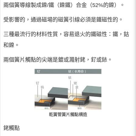
兩個簧導線製成鎳/鐵（鎳鐵）合金（52%的鎳）。
受影響的，通過磁場的磁簧引線必須是鐵磁性的。
三種最流行的材料性質，容易退火的鐵磁性：鐵，鈷
和鎳。
兩個簧片觸點的尖端是鍍或濺射銠，釕或銥。
乾簧管簧片觸點構造
銠觸點