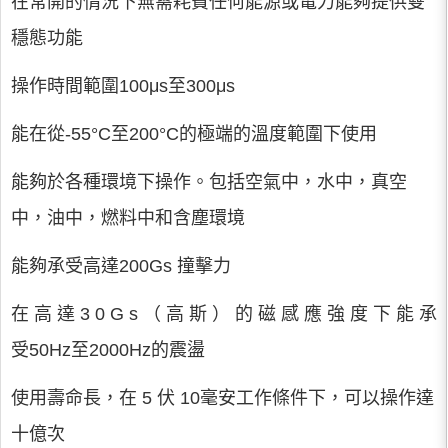
在常開的情況下無需耗費任何能源或電力能夠提供雙
穩態功能
操作時間範圍100μs至300μs
能在從-55°C至200°C的極端的溫度範圍下使用
能夠於各種環境下操作。包括空氣中，水中，真空
中，油中，燃料中和含塵環境
能夠承受高達200Gs 撞擊力
在 高 達 3 0 G s （ 高 斯 ） 的 磁 感 應 強 度 下 能 承
受50Hz至2000Hz的震盪
使用壽命長，在 5 伏 10毫安工作條件下，可以操作達
十億次