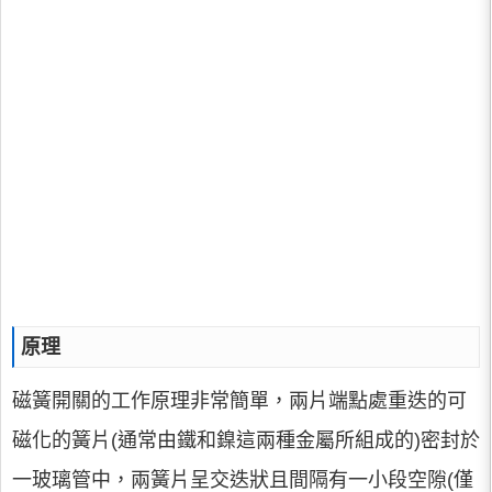
原理
磁簧開關的工作原理非常簡單，兩片端點處重迭的可
磁化的簧片(通常由鐵和鎳這兩種金屬所組成的)密封於
一玻璃管中，兩簧片呈交迭狀且間隔有一小段空隙(僅