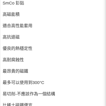
SmCo 釤鈷
高磁能積
適合高性能套用
高抗退磁
優良的熱穩定性
高耐腐蝕性
最昂貴的磁鐵
最多可以使用到300°C
易切削-不應該作為一個結構
比稀土磁鐵便宜