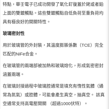
特點，華壬電子已成功開發了氧化釕復蓋於銠或者鉑
上面的雙鍍觸點。這些雙鍍觸點自低負荷至重負荷均
具有極良好的開關特性。
玻璃密封性
用於玻璃管的外封裝，其溫度膨脹係數（TCE）完全
匹配的NiFe合金。
在玻璃管的兩端部被加熱和玻璃熔化，形成氣密密封
涵蓋兩端。
在玻璃封接過程中玻璃腔通常是填充有惰性氣體（通
常為氮氣）或腔體，可能會產生真空，抽真空。 該真
空通常支持高電壓開關 （超過1000伏特）。