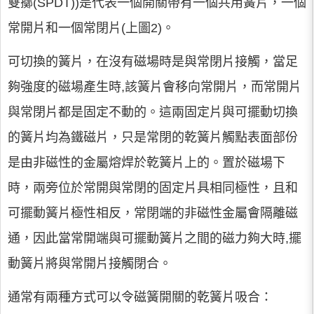
雙擲(SPDT))是代表一個開關帶有一個共用簧片，一個
常開片和一個常閉片(上圖2)。
可切換的簧片，在沒有磁場時是與常閉片接觸，當足
夠強度的磁場產生時,該簧片會移向常開片，而常開片
與常閉片都是固定不動的。這兩固定片與可擺動切換
的簧片均為鐵磁片，只是常閉的乾簧片觸點表面部份
是由非磁性的金屬熔焊於乾簧片上的。置於磁場下
時，兩旁位於常開與常閉的固定片具相同極性，且和
可擺動簧片極性相反，常閉端的非磁性金屬會隔離磁
通，因此當常開端與可擺動簧片之間的磁力夠大時,擺
動簧片將與常開片接觸閉合。
通常有兩種方式可以令磁簧開關的乾簧片吸合：