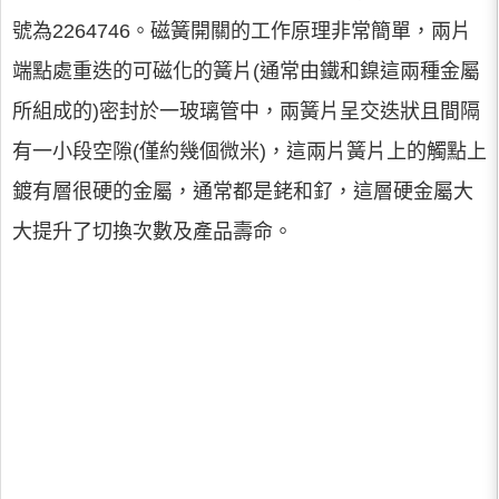
號為2264746。磁簧開關的工作原理非常簡單，兩片
端點處重迭的可磁化的簧片(通常由鐵和鎳這兩種金屬
所組成的)密封於一玻璃管中，兩簧片呈交迭狀且間隔
有一小段空隙(僅約幾個微米)，這兩片簧片上的觸點上
鍍有層很硬的金屬，通常都是銠和釕，這層硬金屬大
大提升了切換次數及產品壽命。