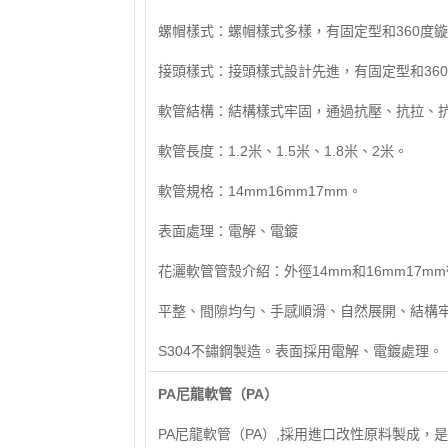
螺帽樣式：螺帽樣式多樣，有固定型和360度
接頭樣式：接頭樣式設計先進，有固定型和36
軟管結構：結構樣式牢固，通過抗壓、抗拉、
軟管長度：1.2米、1.5米、1.8米、2米。
軟管規格：14mm16mm17mm。
表面處理：電解、電鍍
花灑軟管管殼介紹：外徑14mm和16mm17
平整、間隙均勻、手感順滑、自然展開、結構牢固
S304不鏽鋼製造。表面採用電解、電鍍處理。
PA尼龍軟管（PA）
PA尼龍軟管（PA）,採用進口改性原料製成