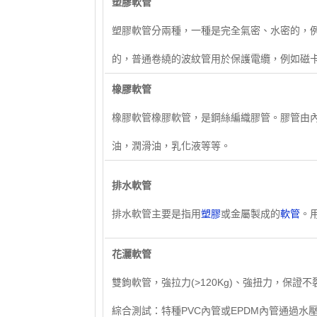
塑膠軟管
塑膠軟管分兩種，一種是完全氣密、水密的，
的，普通卷繞的波紋管用於保護電纜，例如磁
​橡膠軟管
橡膠軟管橡膠軟管，是鋼絲編織膠管。膠管由
油，潤滑油，乳化液等等。
排水軟管
排水軟管主要是指用
塑膠
或金屬製成的
軟管
。
花灑軟管
雙鉤軟管，強拉力(>120Kg)、強扭力，保證
綜合測試：特種PVC內管或EPDM內管通過水壓4