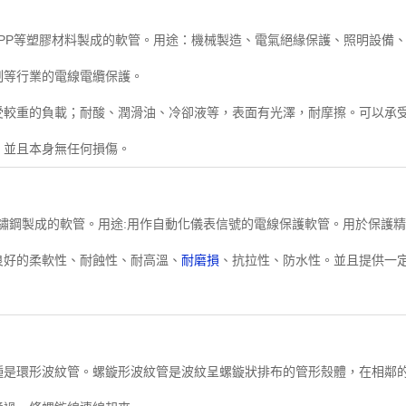
、PP等塑膠材料製成的軟管。用途：機械製造、電氣絕緣保護、照明設備
制等行業的電線電纜保護。
受較重的負載；耐酸、潤滑油、冷卻液等，表面有光澤，耐摩擦。可以承
，並且本身無任何損傷。
1不鏽鋼製成的軟管。用途:用作自動化儀表信號的電線保護軟管。用於保護
良好的柔軟性、耐蝕性、耐高溫、
耐磨損
、抗拉性、防水性。並且提供一
種是環形波紋管。螺鏇形波紋管是波紋呈螺鏇狀排布的管形殼體，在相鄰