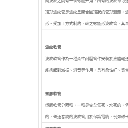
兩波紋之間有一個螺鏇升角，所有的波紋都可
環形波紋管是波紋呈閉合圓環狀的管形殼體，
形。受加工方式制約，較之螺鏇形波紋管，其
波紋軟管
波紋軟管作為一種柔性耐壓管件安裝於液體輸
能夠起到減振、消音等作用，具有柔性好、質
塑膠軟管
塑膠軟管分兩種，一種是完全氣密、水密的，
的，普通卷繞的波紋管用於保護電纜，例如磁