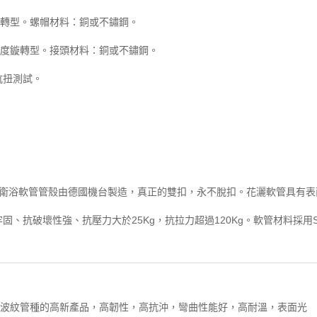
鏇轉型。螺帽材料：銅或不鏽鋼。
0度鏇轉型。接頭材料：銅或不鏽鋼。
抗扭測試。
mm衛浴軟管管殼由德國機台製造，真正的雙扣，永不脫扣。花灑軟管具有表
、抗破壞性強、抗壓力大於25Kg，抗拉力超過120Kg。軟管材料採用
，是波紋管種的高新產品，高韌性，高抗沖，彎曲性能好，高耐溫，表面光