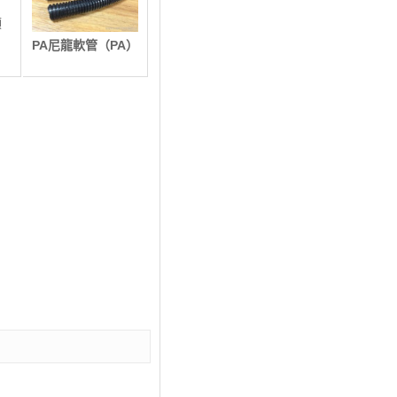
領
PA尼龍軟管（PA）