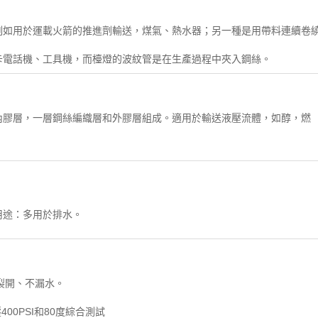
例如用於運載火箭的推進劑輸送，煤氣、熱水器；另一種是用帶料連續卷
卡電話機、工具機，而檯燈的波紋管是在生產過程中夾入鋼絲。
內膠層，一層鋼絲編織層和外膠層組成。適用於輸送液壓流體，如醇，燃
用途：多用於排水。
不裂開、不漏水。
00PSI和80度綜合測試