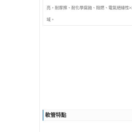
亮，耐摩擦、耐化學腐蝕、阻燃、電氣絕緣性>2
域。
軟管特點