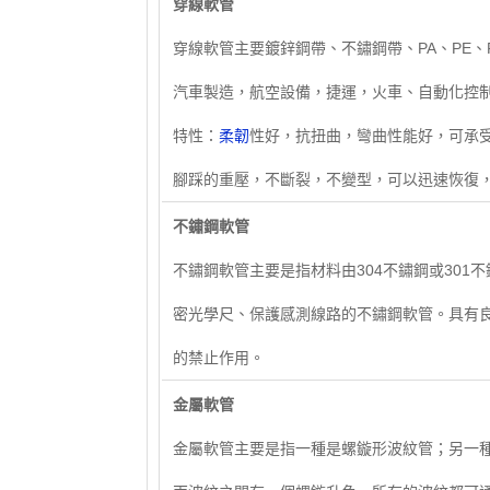
穿線軟管
穿線軟管主要鍍鋅鋼帶、不鏽鋼帶、PA、PE
汽車製造，航空設備，捷運，火車、自動化控
特性：
柔韌
性好，抗扭曲，彎曲性能好，可承
腳踩的重壓，不斷裂，不變型，可以迅速恢復
不鏽鋼軟管
不鏽鋼軟管主要是指材料由304不鏽鋼或30
密光學尺、保護感測線路的不鏽鋼軟管。具有
的禁止作用。
​金屬軟管
金屬軟管主要是指一種是螺鏇形波紋管；另一