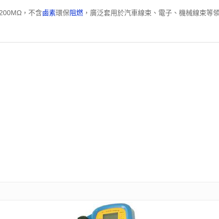
00MΩ，不含
鹵素
環保
阻燃
，廣泛套用於汽車線束、電子、機械線束等