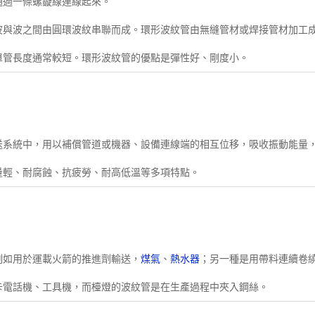
通過一條螺鏇線連線起來。
波與波之間由圓環波紋串聯而成。環形波紋管由無縫管材或焊接管材加工
單管長度通常較短。環形波紋管的優點是彈性好、剛度小。
送系統中，用以補償管道或機器、設備連線端的相互位移，吸收振動能量
量輕、耐腐蝕、抗疲勞、耐高低溫等多項特點。
例如用於運載火箭的推進劑輸送，
煤氣
、
熱水器
；另一種是用帶料連續卷
卡電話機、工具機，而檯燈的波紋管是在生產過程中夾入鋼絲。