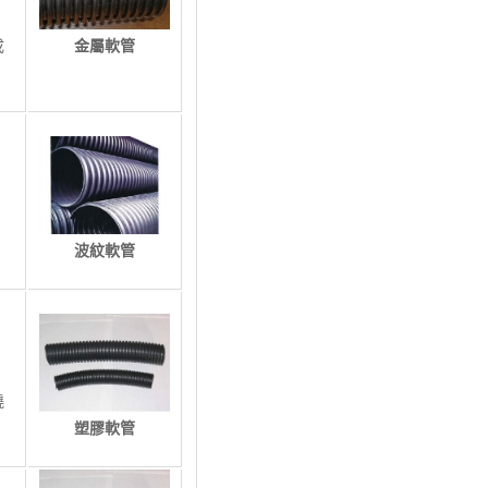
成
​金屬軟管
，
波紋軟管
繞
塑膠軟管