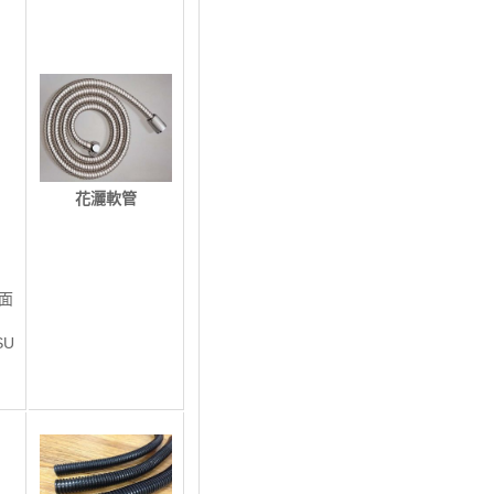
花灑軟管
面
SU