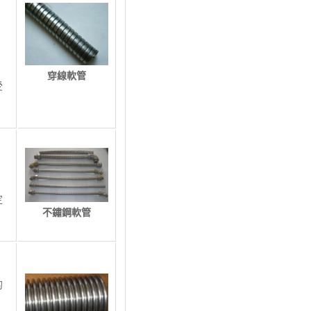
、
穿線軟管
受
精
定
不鏽鋼軟管
的