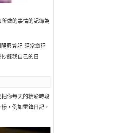
和所做的事情的記錄為
瀏陽興算記·經常章程
然抄錄我自己的日
記把你每天的精彩時段
一樣，例如雷鋒日記，