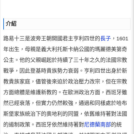
介紹
路易十三是波旁王朝開國君主亨利四世的
長子
，1601
年出生，母親是義大利托斯卡納公國的瑪麗德美第奇
公主。他的父親崛起於持續了三十年之久的法國宗教
戰爭，因此登基時貴族勢力衰弱。亨利四世出身於新
教貴族家庭，儘管後來迫於政治壓力改宗，但在宗教
方面總體是維護新教的。在歐洲政治方面，西班牙雖
然已經衰落，但實力仍然較強，通過和同樣處於哈布
斯堡家族統治下的奧地利的同盟，依舊維持著對法國
的遏制政策。西班牙依然維持著對
尼德蘭南部
的統