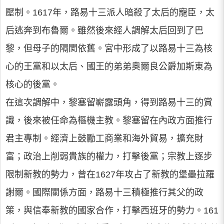
壓制。1617年，路易十三派人暗殺了太后的寵臣，太
后逃奔到布魯爾。雖然後來經人調解太后回到了巴
黎，但母子的隔閡依舊。宮中形成了以路易十三為核
心的王黨和以太后、國王的弟弟奧爾良公爵加斯東為
核心的後黨。
在這次調解中，黎塞留嶄露頭角，得到路易十三的賞
識，後來被任命為樞機主教。黎塞留在內政方面推行
君主專制。經濟上鼓勵工商業和海外貿易，擴充財
富；政治上削弱貴族的權力，打擊後黨；宗教上逐步
限制新教的勢力，曾在1627年攻占了新教的堡壘拉羅
謝爾。國際關係方面，路易十三積極推行其父的政
策，與信奉新教的國家合作，打擊西班牙的勢力。161