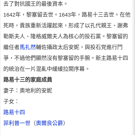
去了對抗國王的最後資本。
1642年，黎塞留去世。1643年，路易十三去世。在他
死時，貴族重新活躍起來，形成了以孔代親王、謝弗
勒斯夫人、隆格威爾夫人為核心的投石黨。黎塞留的
繼任者
馬扎然
輔佐攝政太后安妮，與投石党進行鬥
爭，不過他們顯然沒有黎塞留的手腕。新主路易十四
的統治在一片混亂中緩緩拉開序幕。
路易十三的家庭成員
妻子：奧地利的安妮
子女：
路易十四
菲利普一世
（
奧爾良公爵
）