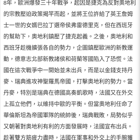
8年，歐洲爆發三十年戰爭，起因是捷克為反對奧地利
的宗教壓迫政策揭竿而起，並將王位許給了英王詹姆
士一世的女婿巴拉丁選帝侯弗雷德里克，但在西班牙
的幫助下，奧地利鎮壓了捷克起義。之後，奧地利和
西班牙趁機擴張各自的勢力，企圖鎮壓歐洲的新教運
動，德意志北部新教諸侯和荷蘭等國陷入了恐慌。法
國在這次戰爭中一開始並未出兵，而是以金錢支持丹
麥、瑞典進攻神聖羅馬帝國，打擊奧地利的勢力。當
丹麥，特別是瑞典在德國高奏凱歌時，法國又在外交
上孤立他們，以維持中歐的平衡。但當奧地利任命了
華倫斯坦為帝國軍隊的統帥後，瑞典戰敗，局勢似乎
又朝著對奧地利有利的方面發展時，法國宣布出兵。
趁著雙方筋疲力盡時，法國在軍事和外交上的手腕獲