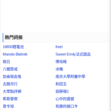
熱門詞條
18650鋰電池
free!
Manolo Blahnik
Sweet Emily法式甜品
假日
傅培梅
八關齋戒
冰桶
加侖吸血鬼
南京大學附屬中學
古朗月行
和田玉
大眾點評網
寂靜嶺2
希斯雷傑
心中的遺憾
曾令旭
有趣的繞口令