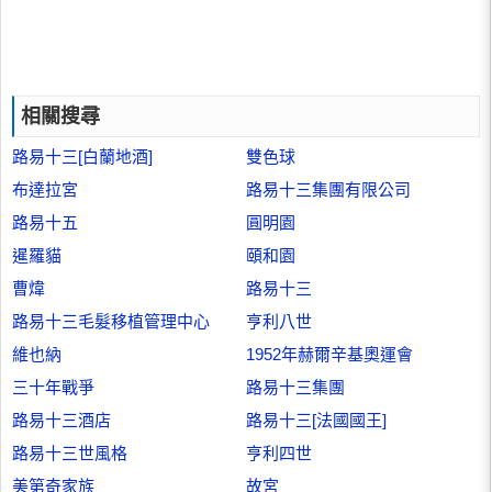
相關搜尋
路易十三[白蘭地酒]
雙色球
布達拉宮
路易十三集團有限公司
路易十五
圓明園
暹羅貓
頤和園
曹煒
路易十三
路易十三毛髮移植管理中心
亨利八世
維也納
1952年赫爾辛基奧運會
三十年戰爭
路易十三集團
路易十三酒店
路易十三[法國國王]
路易十三世風格
亨利四世
美第奇家族
故宮