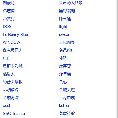
朗豪坊
朱君的太姑娘
湯志偉
無線跳繩
趙寶兒
陳玉蓮
DOS
flight
Le Bunny Bleu
swear
WINDOW
三陽開泰
傑克與巨人
名邑旅店
唐密
外陰
奧斯卡影城
席慕蓉
橘慶太
炸年糕
約瑟夫摩根
良心
蒜頭雞湯
金城美麗
金融海嘯
香港中環
cool
kohler
SSC Tuatara
兒童詩歌