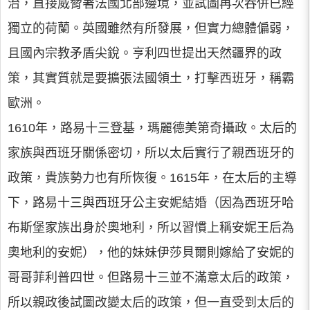
治，直接威脅著法國北部邊境，並試圖再次吞併已經
獨立的荷蘭。英國雖然有所發展，但實力總體偏弱，
且國內宗教矛盾尖銳。亨利四世提出天然疆界的政
策，其實質就是要擴張法國領土，打擊西班牙，稱霸
歐洲。
1610年，路易十三登基，瑪麗德美第奇攝政。太后的
家族與西班牙關係密切，所以太后實行了親西班牙的
政策，貴族勢力也有所恢復。1615年，在太后的主導
下，路易十三與西班牙公主安妮結婚（因為西班牙哈
布斯堡家族出身於奧地利，所以習慣上稱安妮王后為
奧地利的安妮），他的妹妹伊莎貝爾則嫁給了安妮的
哥哥菲利普四世。但路易十三並不滿意太后的政策，
所以親政後試圖改變太后的政策，但一直受到太后的