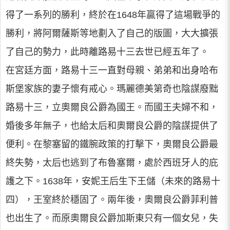
得了一系列的勝利，終於在1648年贏得了這場戰爭的
勝利，將阿爾薩斯等地劃入了自己的版圖，大大擴張
了自己的勢力，此時離路易十三去世已經五年了。
在宮廷方面，路易十三一直對母親、弟弟和出身哈布
斯堡家族的妻子懷有戒心。瑪麗德美第奇也陰謀廢黜
路易十三，立奧爾良公爵為國王。而國王夫婦不和，
婚後多年無子，也給太后和奧爾良公爵的陰謀提供了
便利。在黎塞留的鐵腕政策的打擊下，奧爾良公爵最
終失勢，太后也逃到了布魯塞爾，處於西班牙人的庇
護之下。1638年，安妮王后生下王儲（未來的路易十
四），王室終於穩固了。兩年後，奧爾良公爵菲利普
也出生了。而原奧爾良公爵加斯東只有一個女兒，失