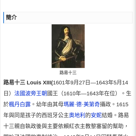
簡介
路易十三
路易十三 Louis XIII(
1601年9月27日—1643年5月14
日）
法國
波旁王朝
國王（1610年—1643年在位）。生
於
楓丹白露
。幼年由其母
瑪麗·德·美第奇
攝政。1615
年與同是孩子的西班牙公主
奧地利
的
安妮
結婚。路易
十三親自執政後與主要依賴紅衣主教黎塞留的幫助，