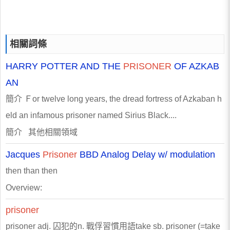
相關詞條
HARRY POTTER AND THE
PRISONER
OF AZKAB
AN
簡介 Ｆor twelve long years, the dread fortress of Azkaban h
eld an infamous prisoner named Sirius Black....
簡介 其他相關領域
Jacques
Prisoner
BBD Analog Delay w/ modulation
then than then
Overview:
prisoner
prisoner adj. 囚犯的n. 戰俘習慣用語take sb. prisoner (=take