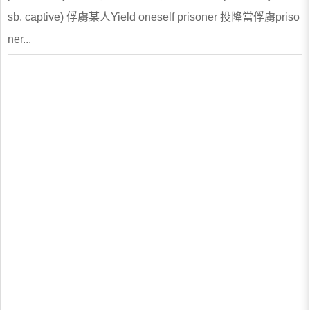
sb. captive) 俘虜某人Yield oneself prisoner 投降當俘虜priso
ner...