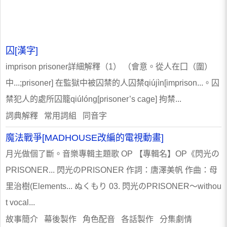
囚[漢字]
imprison prisoner詳細解釋（1） （會意。從人在囗（圍）
中...;prisoner] 在監獄中被囚禁的人囚禁qiújìn[imprison...。囚
禁犯人的處所囚籠qiúlóng[prisoner’s cage] 拘禁...
詞典解釋 常用詞組 同音字
魔法戰爭[MADHOUSE改編的電視動畫]
月光做個了斷。音樂專輯主題歌 OP 【專輯名】OP《閃光の
PRISONER... 閃光のPRISONER 作詞：唐澤美帆 作曲：母
里治樹(Elements... ぬくもり 03. 閃光のPRISONER～withou
t vocal...
故事簡介 幕後製作 角色配音 各話製作 分集劇情