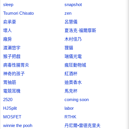
sleep
snapshot
Tsumori Chisato
zen
俞承豪
呂慧儀
壞人
夏洛克·福爾摩斯
廠房
木村佳乃
渡瀨悠宇
狸貓
猴子把戲
瑞儀光電
病毒性腸胃炎
瘋狂動物城
神奇的孩子
紅酒杯
胃抽筋
迪奧香水
電競耳機
馬克杯
2520
coming soon
HJSplit
labor
MOSFET
RTHK
winnie the pooh
丹尼爾•雷德克里夫