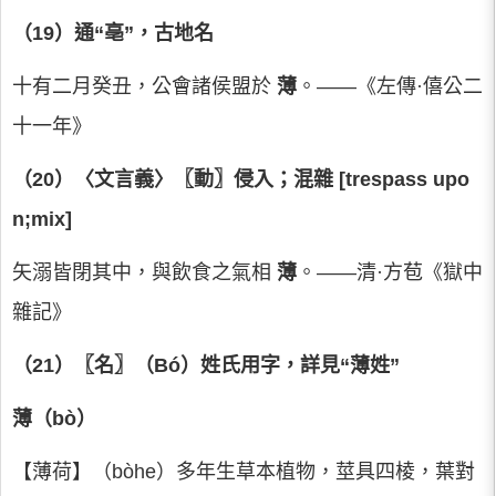
（19）通“亳”，古地名
十有二月癸丑，公會諸侯盟於
薄
。——《左傳·僖公二
十一年》
（20
）〈文言義〉〖動〗
侵入；混雜 [trespass upo
n;mix]
矢溺皆閉其中，與飲食之氣相
薄
。——清·方苞《獄中
雜記》
（21
）〖名〗
（Bó）姓氏用字，詳見“薄姓”
薄（bò）
【薄荷】（bòhe）多年生草本植物，莖具四棱，葉對