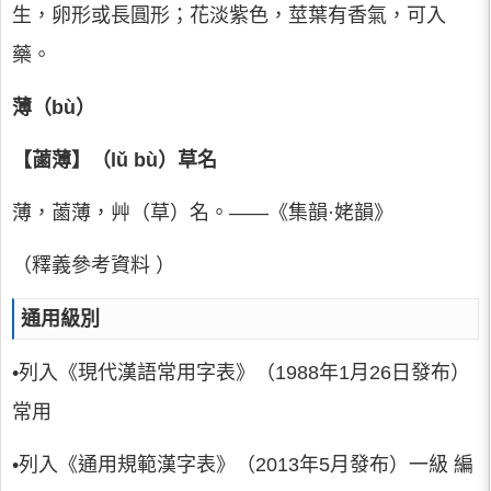
生，卵形或長圓形；花淡紫色，莖葉有香氣，可入
藥。
薄（bù）
【蓾薄】（lǔ bù）草名
薄，蓾薄，艸（草）名。——《集韻·姥韻》
（釋義參考資料 ）
通用級別
•列入《現代漢語常用字表》（1988年1月26日發布）
常用
•列入《通用規範漢字表》（2013年5月發布）一級 編