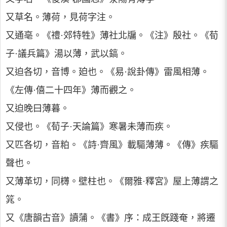
又草名。薄荷，見荷字注。
又通亳。《禮·郊特牲》薄社北牖。《注》殷社。《荀
子·議兵篇》湯以薄，武以鎬。
又迫各切，音博。廹也。《易·說卦傳》雷風相薄。
《左傳·僖二十四年》薄而觀之。
又迫晚曰薄暮。
又侵也。《荀子·天論篇》寒暑未薄而疾。
又匹各切，音粕。《詩·齊風》載驅薄薄。《傳》疾驅
聲也。
又薄革切，同欂。壁柱也。《爾雅·釋宮》屋上薄謂之
筄。
又《唐韻古音》讀蒲。《書》序：成王旣踐奄，將遷