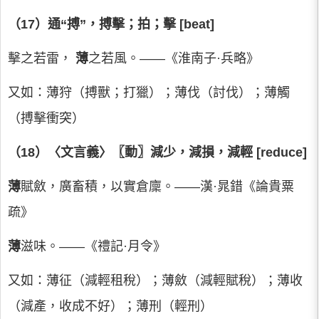
（17）通“搏”，搏擊；拍；擊 [beat]
擊之若雷，
薄
之若風。——《淮南子·兵略》
又如：薄狩（搏獸；打獵）；薄伐（討伐）；薄觸
（搏擊衝突）
（18）〈文言義〉〖動〗減少，減損，減輕 [reduce]
薄
賦斂，廣畜積，以實倉廩。——漢·晁錯《論貴粟
疏》
薄
滋味。——《禮記·月令》
又如：薄征（減輕租稅）；薄斂（減輕賦稅）；薄收
（減產，收成不好）；薄刑（輕刑）