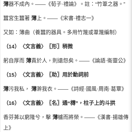
薄
器不成內。——《荀子·禮論》。註：“竹葦之器。”
蠶宮生蠶著
薄
上。——《宋書·禮志一》
又如：薄曲（養蠶的器具。多用竹篾或葦篾編制）
（14）〈文言義〉〖形〗稍微
躬自厚而
薄
責於人，則遠怨矣。——《論語·衛靈公》
（15）〈文言義〉〖助〗用於動詞前
薄
污我私，
薄
澣我衣。——《詩經·國風·周南·葛覃》
（16）〈文言義〉〖名〗通“欂”，柱子上的斗拱
香芬茀以窮隆兮，擊
薄
櫨而將榮。——《漢書·揚雄傳
上》