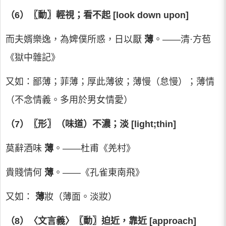
（6）〖動〗輕視；看不起 [look down upon]
而夫婿樂逸，為婢僕所惑，日以厭
薄
。——清·方苞
《獄中雜記》
又如：鄙薄；菲薄；厚此薄彼；薄慢（怠慢）；薄情
（不念情義。多用於男女情愛）
（7）〖形〗（味道）不濃；淡 [light;thin]
莫辭酒味
薄
。——杜甫《羌村》
貴賤情何
薄
。——《孔雀東南飛》
又如：
薄
妝（薄面。淡妝）
（8）〈文言義〉〖動〗迫近，靠近 [approach]