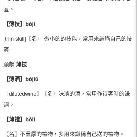
區。
【薄技】bójì
[thin skill]〖名〗 微小的的技能，常用來謙稱自己的技
藝
願獻
薄技
【薄酒】bójiǔ
〖dilutedwine〗〖名〗味淡的酒，常用作待客時的謙
詞。
【薄禮】bólǐ
〖名〗不豐厚的禮物，多用來謙稱自己送的禮物。