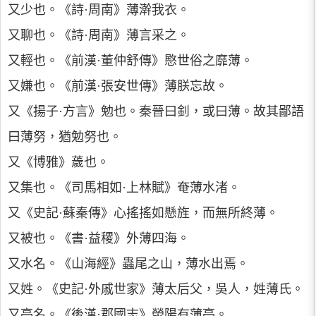
又少也。《詩·周南》薄澣我衣。
又聊也。《詩·周南》薄言采之。
又輕也。《前漢·董仲舒傳》愍世俗之靡薄。
又嫌也。《前漢·張安世傳》薄朕忘故。
又《揚子·方言》勉也。秦晉曰釗，或曰薄。故其鄙語
曰薄努，猶勉努也。
又《博雅》薉也。
又集也。《司馬相如·上林賦》奄薄水渚。
又《史記·蘇秦傳》心搖搖如懸旌，而無所終薄。
又被也。《書·益稷》外薄四海。
又水名。《山海經》蟲尾之山，薄水出焉。
又姓。《史記·外戚世家》薄太后父，吳人，姓薄氏。
又亭名。《後漢·郡國志》滎陽有薄亭。