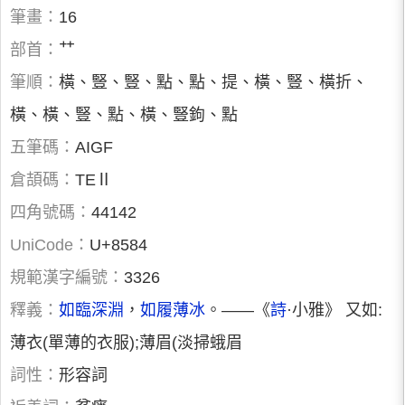
筆畫：
16
部首：
艹
筆順：
橫、豎、豎、點、點、提、橫、豎、橫折、
橫、橫、豎、點、橫、豎鉤、點
五筆碼：
AIGF
倉頡碼：
TEⅡ
四角號碼：
44142
UniCode：
U+8584
規範漢字編號：
3326
釋義：
如臨深淵
，
如履薄冰
。――《
詩
·小雅》 又如:
薄衣(單薄的衣服);薄眉(淡掃蛾眉
詞性：
形容詞