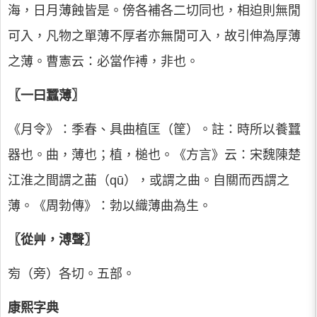
海，日月薄蝕皆是。傍各補各二切同也，相迫則無閒
可入，凡物之單薄不厚者亦無閒可入，故引伸為厚薄
之薄。曹憲云：必當作䙏，非也。
〖一曰蠶薄〗
《月令》：季春、具曲植匡（筐）。註：時所以養蠶
器也。曲，薄也；植，槌也。《方言》云：宋魏陳楚
江淮之間謂之䒼（qū），或謂之曲。自關而西謂之
薄。《周勃傳》：勃以織薄曲為生。
〖從艸，溥聲〗
㫄（旁）各切。五部。
康熙字典