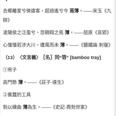
去鄉離家兮徠遠客，超逍遙兮今
焉薄
。——宋玉《九
辯》
凌陽侯之泛濫兮，忽翱翔之焉
薄
。——屈原《哀郢》
心憧憧若涉大川，遭風而未
薄
。——《鹽鐵論·刺復》
（13）〈文言義〉〖名〗同“箔” [bamboo tray]
①帘子
高門懸
薄
。——《莊子·達生》
②養蠶的工具
勃以織曲
薄
為生。——《史記·周勃世家》