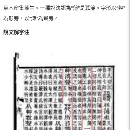
草木密集叢生。一種說法認為“薄”是蠶簾。字形以“艸”
為形旁，以“溥”為聲旁。
說文解字注