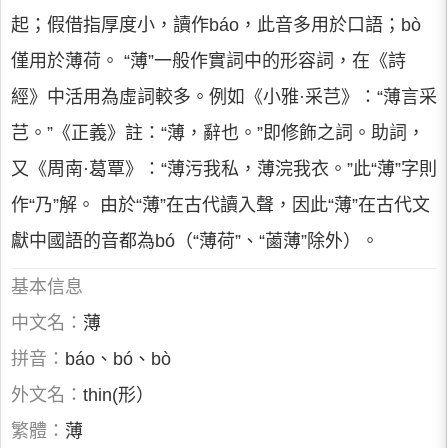
起；假借指厚度小，讀作báo，此音多用於口語；bò
僅用於薄荷。 “薄”一般作實詞中的形容詞，在《詩
經》中活用為虛詞較多。例如《小雅·采芑》：“薄言采
芑。”《正義》註：“薄，辭也。”即修飾之詞。助詞，
又《周南·葛覃》：“薄污我私，薄浣我衣。”此“薄”字則
作“乃”解。 由於“薄”在古代讀入聲，因此“薄”在古代文
獻中國語的音都為bó（“薄荷”、“蓾薄”除外）。
基本信息
中文名：
薄
拼音：
báo、bó、bò
外文名：
thin(形）
繁體：
薄