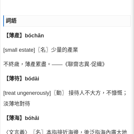
詞語
【薄產】bóchǎn
[small estate]〖名〗少量的產業
不終歲，薄產累盡。——《聊齋志異·促織》
【薄待】bódài
[treat ungenerously]〖動〗 接待人不大方，不慷慨；
淡薄地對待
【薄海】bóhǎi
〈文言義〉〖名〗本指接近海邊，後泛指海內廣大地