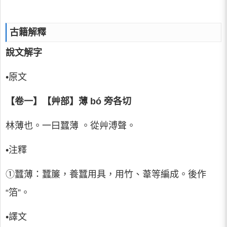
古籍解釋
說文解字
•原文
【卷一】【艸部】薄 bó 旁各切
林薄也。一曰蠶薄 。從艸溥聲。
•注釋
①蠶薄：蠶簾，養蠶用具，用竹、葦等編成。後作
“箔”。
•譯文