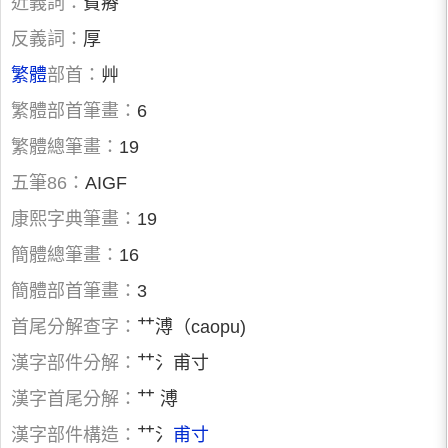
近義詞：
貧瘠
反義詞：
厚
繁體
部首：
艸
繁體部首筆畫：
6
繁體總筆畫：
19
五筆86：
AIGF
康熙字典筆畫：
19
簡體總筆畫：
16
簡體部首筆畫：
3
首尾分解查字：
艹溥（caopu)
漢字部件分解：
艹氵甫寸
漢字首尾分解：
艹 溥
漢字部件構造：
艹氵
甫
寸