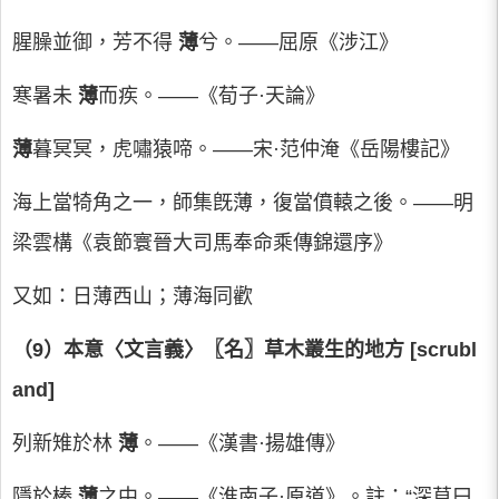
腥臊並御，芳不得
薄
兮。——屈原《涉江》
寒暑未
薄
而疾。——《荀子·天論》
薄
暮冥冥，虎嘯猿啼。——宋·范仲淹《岳陽樓記》
海上當犄角之一，師集旣薄，復當僨轅之後。——明
梁雲構《袁節寰晉大司馬奉命乘傳錦還序》
又如：日薄西山；薄海同歡
（9）本意〈文言義〉〖名〗草木叢生的地方 [scrubl
and]
列新雉於林
薄
。——《漢書·揚雄傳》
隱於榛
薄
之中。——《淮南子·原道》。註：“深草曰