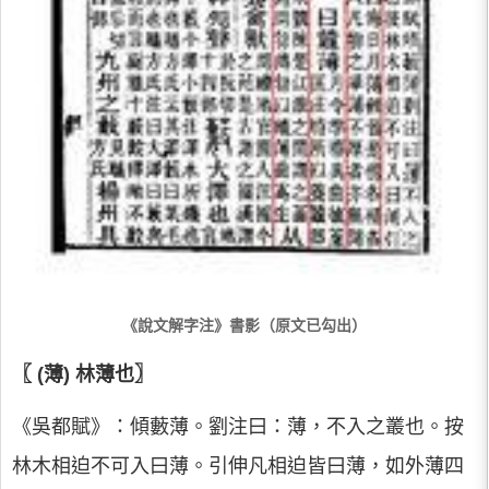
《說文解字注》書影（原文已勾出）
〖 (薄) 林薄也〗
《吳都賦》：傾藪薄。劉注曰：薄，不入之叢也。按
林木相迫不可入曰薄。引伸凡相迫皆曰薄，如外薄四