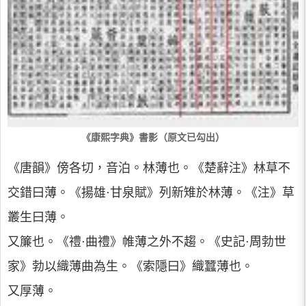
《康熙字典》書影（原文已勾出）
《唐韻》傍各切，音泊。林薄也。《楚辭注》林草不
交錯曰薄。《揚雄·甘泉賦》列新雉於林薄。《注》草
叢生曰薄。
又簾也。《禮·曲禮》帷薄之外不趨。《史記·周勃世
家》勃以織薄曲為生。《索隱曰》織蠶薄也。
又厚薄。