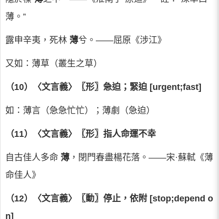
薄。”
露申辛夷，死林
薄
兮。——屈原《涉江》
又如：薄草（叢生之草）
（10）〈文言義〉〖形〗急迫；緊迫 [urgent;fast]
如：薄言（急急忙忙）；薄劇（急迫）
（11）〈文言義〉〖形〗指人命運不幸
自古佳人多命
薄
，閉門春盡楊花落。——宋·蘇軾《薄
命佳人》
（12）〈文言義〉〖動〗停止，依附 [stop;depend o
n]