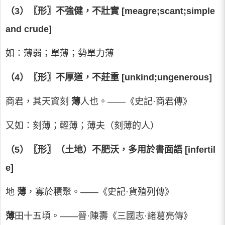
（3）〖形〗不強健，不壯實 [meagre;scant;simple
and crude]
如：薄弱；單薄；勢單力薄
（4）〖形〗不厚道，不莊重 [unkind;ungenerous]
商君，其天資刻
薄
人也。——《史記·商君傳》
又如：刻薄；輕薄；薄夫（刻薄的人）
（5）〖形〗（土地）不肥沃，多用於書面語 [infertil
e]
地
薄
，寡於積聚。——《史記·貨殖列傳》
薄
田十五頃。——晉·陳壽《三國志·諸葛亮傳》