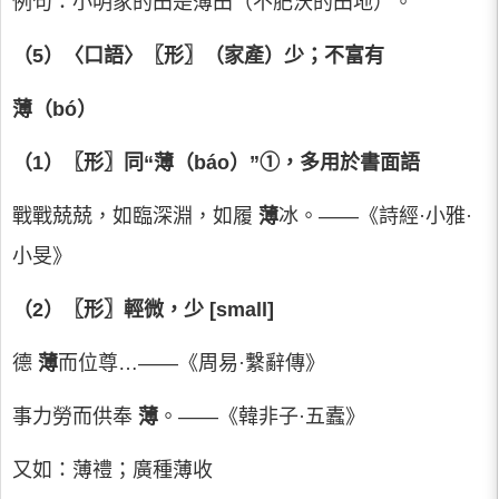
例句：小明家的田是薄田（不肥沃的田地）。
（5）〈口語〉〖形〗（家產）少；不富有
薄（bó）
（1）〖形〗同“薄（báo）”①，多用於書面語
戰戰兢兢，如臨深淵，如履
薄
冰。——《詩經·小雅·
小旻》
（2）〖形〗輕微，少 [small]
德
薄
而位尊…——《周易·繫辭傳》
事力勞而供奉
薄
。——《韓非子·五蠹》
又如：薄禮；廣種薄收