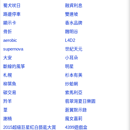
蜀犬吠日
融資利息
路邊停車
雙連坡
顯示卡
香水品牌
骨折
魏明谷
aerobic
L4D2
supernova
世紀天元
大安
小耳朵
斷線的風箏
明星
札幌
杉本有美
柳葉魚
炒蛤蜊
碳交易
索馬利亞
羚羊
翡翠灣夏日樂園
葦
蒼翼默示錄
謝楠
魔女嘉莉
2015超級巨星紅白藝能大賞
4399遊戲盒