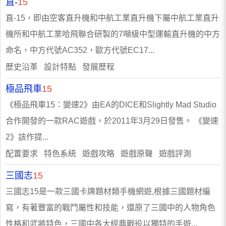
直-
15
直-15，即由空客直升機和中航工業直升機下屬中航工業直升
機所和中航工業哈飛聯合研製的7噸級中型運輸直升機的中方
命名，中方代號AC352，歐方代號EC17...
歷史沿革 設計特點 發展歷程
極品飛車
15
《極品飛車15：變速2》由EA的DICE和Slightly Mad Studio
合作開發的一款RAC遊戲，於2011年3月29日發售。 《變速
2》該作提...
配置要求 特色系統 遊戲攻略 遊戲原聲 遊戲評測
三國志
15
三國志15是一款三國卡牌題材類手機網遊,根據三國題材編
寫，有著豐富的戰鬥屬性和技能，還原了三國中的人物角色
性格和武將特色，三國中各大經典戰役以獨特的手遊...