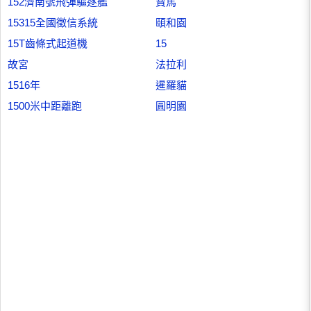
152濟南號飛彈驅逐艦
寶馬
15315全國徵信系統
頤和園
15T齒條式起道機
15
故宮
法拉利
1516年
暹羅貓
1500米中距離跑
圓明園