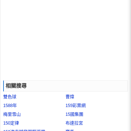
相關搜尋
雙色球
曹煒
1588年
159彩票網
梅里雪山
15國集團
150定律
布達拉宮