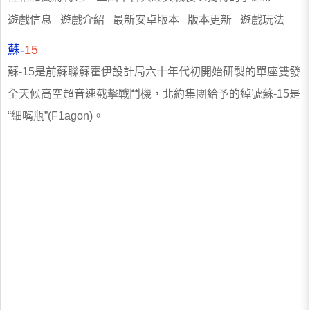
遊戲信息 遊戲介紹 最新安卓版本 版本更新 遊戲玩法
蘇-
15
蘇-15是前蘇聯蘇霍伊設計局六十年代初開始研製的單座雙發
全天候高空超音速截擊戰鬥機，北約集團給予的綽號蘇-15是
“細嘴瓶”(F1agon)。