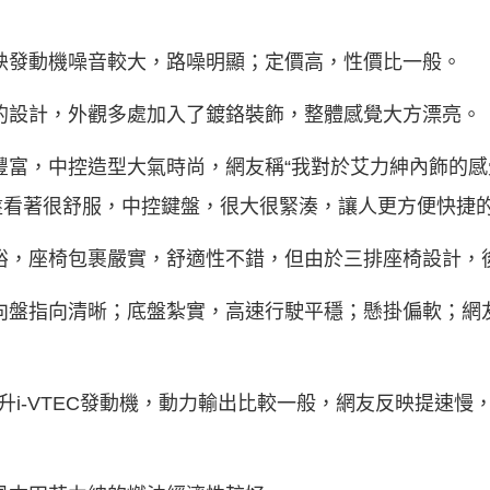
映發動機噪音較大，路噪明顯；定價高，性價比一般。
的設計，外觀多處加入了鍍鉻裝飾，整體感覺大方漂亮。
豐富，中控造型大氣時尚，網友稱“我對於艾力紳內飾的
看著很舒服，中控鍵盤，很大很緊湊，讓人更方便快捷的
裕，座椅包裹嚴實，舒適性不錯，但由於三排座椅設計，
向盤指向清晰；底盤紮實，高速行駛平穩；懸掛偏軟；網
4升i-VTEC發動機，動力輸出比較一般，網友反映提速