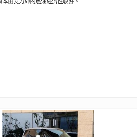
風本田艾力紳的燃油經濟性較好。