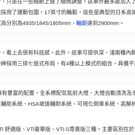
計，只是在一些細節上做了細微調整。該車外觀多處加入
採用了運動包圍，17英寸的輪轂，這些是典型的日系高端
為4935/1845/1805mm，
軸距
達到2900mm。
計，看上去很有科技感。此外，該車可提供深、淺兩種內
力紳採用三排七座式布局，有4種以上模式的組合，具備不
擁有豐富的配置，全系標配氙氣前大燈、大燈自動清洗及
性輔助系統、HSA坡道輔助系統、可視化倒車系統、高解析
i 舒適版、VTi豪華版、VTi-S尊貴版三種。主要區別