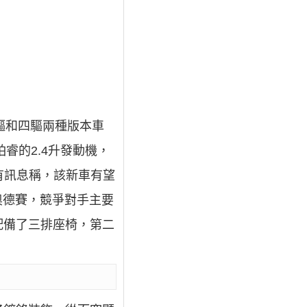
驅和四驅兩種版本車
睿的2.4升發動機，
內有訊息稱，該新車有望
於奧德賽，競爭對手主要
配備了三排座椅，第二