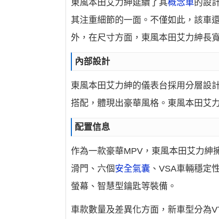
東風本田艾力紳延續了其
概念車
的設
其注重細節的一面。不僅如此，該車還
外，在尺寸方面，東風本田艾力紳長寬高分別
內部設計
東風本田艾力紳的儀表台採用分層設
搭配，體現出豪華風格。東風本田艾
配置信息
作為一款豪華MPV，東風本田艾力紳
滑門、六個
安全氣囊
、VSA車輛穩定
螢幕、智慧型鑰匙等裝備。
車款數量及差異化方面，新車型分為VT