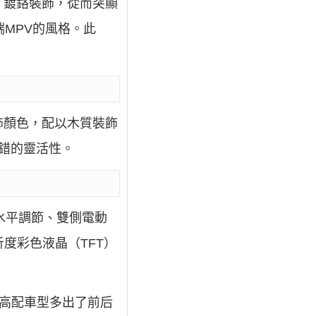
了鍍鉻裝飾，從而突顯
MPV的風格。此
飾顏色，配以木質裝飾
錯的靈活性。
水平調節、雙側電動
度彩色液晶（TFT）
在於高配車型多出了前后