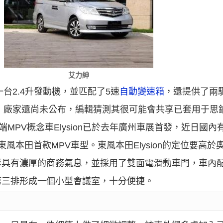
艾力紳
一台2.4升發動機，並匹配了5速
自動變速箱
，還提供了兩
套用，廠家還尚未公布，編輯猜測其很可能會共享已套用于思鉑
端MPV概念車Elysion已於去年廣州車展首發，近日國
風本田首款MPV車型。東風本田Elysion的定位要高
形具有濃厚的商務氣息，並採用了雙面電滑動車門，車內
第三排形成一個小型會議室，十分便捷。