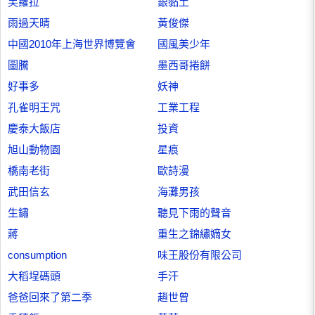
芙蘿拉
銀黏土
雨過天晴
黃俊傑
中國2010年上海世界博覽會
國風美少年
圖騰
墨西哥捲餅
好事多
妖神
孔雀明王咒
工業工程
慶泰大飯店
投資
旭山動物園
星痕
橋南老街
歐詩漫
武田信玄
海灘男孩
生鏽
聽見下雨的聲音
蔣
重生之錦繡嫡女
consumption
味王股份有限公司
大稻埕碼頭
手汗
爸爸回來了第二季
趙世曾