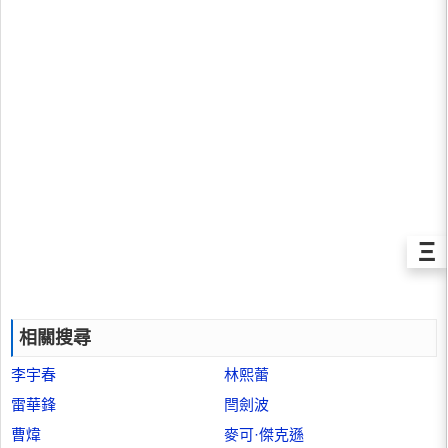
Ξ
相關搜尋
李宇春
林熙蕾
雷華鋒
閆劍波
曹煒
麥可·傑克遜