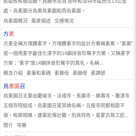
民區攸攸板站鎮，具體地址為 距呼和浩特市區西北13公里
處。烏素圖分為東烏素圖和西烏素圖。
烏素圖概況 風景描述 交通情況
方
素
方素全稱方塊體素字。方塊體素字的設計方案稱素案。“素案”
是一個用素字最佳化漢字的14韻拼音形聲字方案，又稱素字
方案；“素字”是14韻拼音形聲字的異名，名稱...
概念介紹 素筆和素碼 素聲母 素韻母 素調號
烏
素圖
召
烏素圖召主要由慶緣寺、法禧寺、長壽寺、廣壽寺、羅漢寺
五個寺院組成，烏素圖召是其總名稱。五座寺院都相距不
遠，毗鄰相連，建築宏偉壯觀，別具特色。是蒙古族工匠...
簡介 寺廟