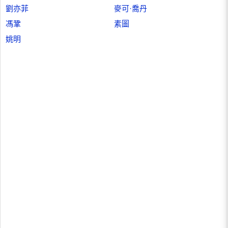
劉亦菲
麥可·喬丹
馮鞏
素圖
姚明