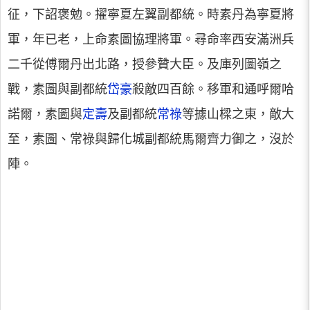
征，下詔褒勉。擢寧夏左翼副都統。時素丹為寧夏將
軍，年已老，上命素圖協理將軍。尋命率西安滿洲兵
二千從傅爾丹出北路，授參贊大臣。及庫列圖嶺之
戰，素圖與副都統
岱豪
殺敵四百餘。移軍和通呼爾哈
諾爾，素圖與
定壽
及副都統
常祿
等據山樑之東，敵大
至，素圖、常祿與歸化城副都統馬爾齊力御之，沒於
陣。