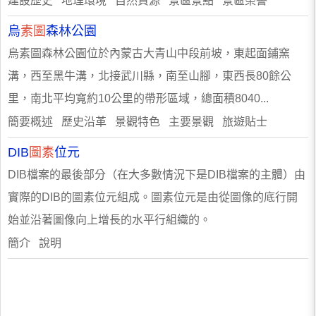
建設歷史 地理環境 自然資源 景區景點 景區榮譽
烏
素圖
森林公園
烏素圖森林公園位於內蒙古大青山中段前坡，東起面鋪窯
溝，西至黑牛溝，北接武川縣，南至山腳，東西長80餘公
里，南北平均寬約10公里的帶形區域，總面積8040...
簡要概述 歷史沿革 景觀特色 主要景觀 旅遊貼士
DIB
圖素
位元
DIB檔案的最後部分（在大多數情況下是DIB檔案的主體）由
實際的DIB的圖素位元組成。圖素位元是由從圖像的底行開
始並沿著圖像向上增長的水平行組織的。
簡介 說明