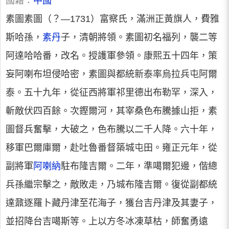
國籍：
中國
素圖素圖（？—1731）富察氏，滿洲正黃旗人，費雅
斯哈孫，
素丹
子，清朝將領。素圖初名福列，襲二等
阿達哈哈番，改名。授護軍參領。康熙五十四年，策
妄阿喇布坦侵哈密，素圖與都統新泰率烏拉兵屯阿爾
泰。五十九年，從征西將軍祁里德出布勒罕，深入，
斬敵伏四百餘。次鏗爾河，其宰桑色布騰據山拒，素
圖督兵奮擊，大破之，色布騰以二千人降。六十年，
移軍巴爾庫爾，赴吐魯番督築城屯田。雍正元年，從
副將軍
阿喇納
駐布隆吉爾。二年，準噶爾犯邊，偕總
兵孫繼宗擊之，敵敗走，乃城布隆吉爾。復從副都統
達鼐逐羅卜藏丹津至花海子，獲台吉丹津及其妻子，
並招降台吉噶斯等。上以方冬冰凍草枯，師奮勇遠