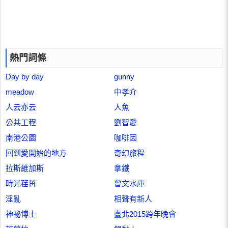
熱門詞條
Day by day
gunny
meadow
中孝介
人云亦云
人魚
公共工程
劉智愛
南港公園
咖啡因
回到愛開始的地方
奇幻旅程
拉斯維加斯
拿鐵
時光荏苒
曾文水庫
淫亂
相聲有新人
神祕博士
臺北2015跨年晚會