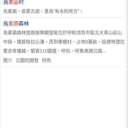
烏
素圖
村
烏素圖，是蒙古語，意為“有水的地方”。
烏
素圖
森林
烏素圖森林旅遊娛樂開發區位於呼和浩特市區北大青山前山
中段，東起哈拉沁溝，西到東棚村，占地6萬畝，這裡地理位
置非常優越，緊靠110國道、呼包、呼集高速公路...
簡介 公園的開發 特色