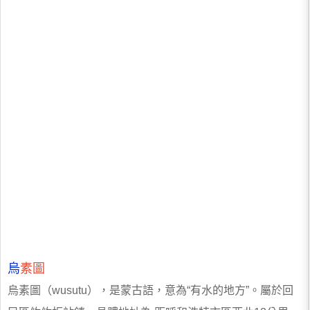
烏
素圖
烏素圖（wusutu），是蒙古語，意為“有水的地方”。屬於回