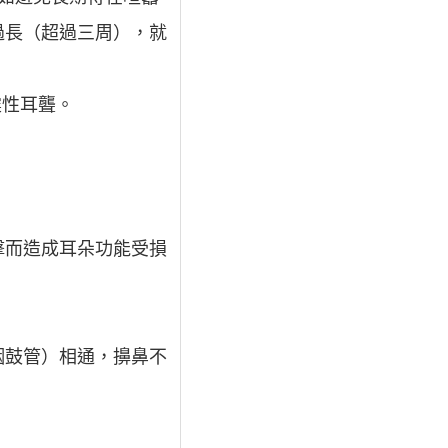
過長（超過三周），就
震性耳聾。
擊而造成耳朵功能受損
咽鼓管）相通，擤鼻不