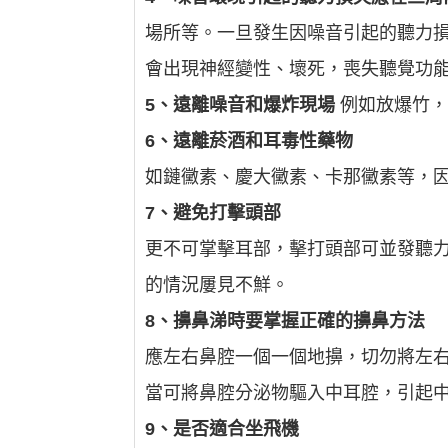
場所等。一旦發生因噪音引起的聽力
會出現神經變性、壞死，喪失聽覺功
5、遠離噪音和爆炸現場
例如放爆竹，
6、遠離菸酒和耳毒性藥物
如鏈黴素、慶大黴素、卡那黴素等，
7、避免打擊頭部
更不可掌擊耳部，擊打頭部可並發聽
的情況屢見不鮮。
8、擤鼻涕時要掌握正確的擤鼻方法
應左右鼻腔一個一個地擤，切勿將左
當可將鼻腔分泌物驅入中耳腔，引起
9、是否適合坐飛機