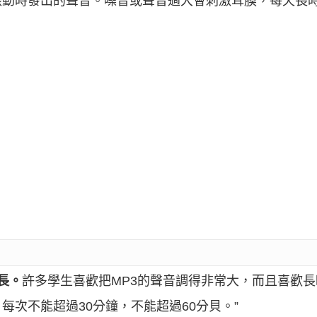
振動時發出的聲音。噪音或聲音過大會刺激耳膜，每天長
長。
許多學生喜歡把MP3的聲音調得非常大，而且喜歡
每次不能超過30分鐘，不能超過60分貝。”