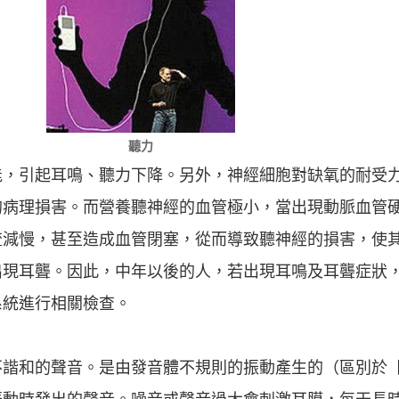
聽力
能，引起耳鳴、聽力下降。另外，神經細胞對缺氧的耐受
的病理損害。而營養聽神經的血管極小，當出現動脈血管
流減慢，甚至造成血管閉塞，從而導致聽神經的損害，使
出現耳聾。因此，中年以後的人，若出現耳鳴及耳聾症狀
系統進行相關檢查。
不諧和的聲音。是由發音體不規則的振動產生的（區別於