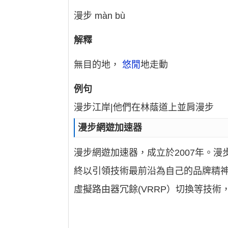
漫步 màn bù
解釋
無目的地，
悠閒
地走動
例句
漫步江岸|他們在林蔭道上並肩漫步
漫步網遊加速器
漫步網遊加速器，成立於2007年。
終以引領技術最前沿為自己的品牌精神
虛擬路由器冗餘(VRRP）切換等技