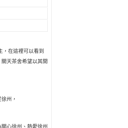
主，在這裡可以看到
。關天茶舍希望以其開
足徐州，
為關心徐州、熱愛徐州