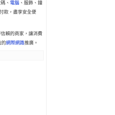
數碼、
電腦
、服飾、鐘
到付款，盡享安全便
得信賴的商家，讓消費
益的
網際網路
推廣。