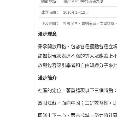
總部地點： 徐州SOHO時代廣場大廈
成立時間： 2010年1月12日
涉及範圍： 社會民生、婚姻家庭、文學情感
漫步理念
秉承開放風格，包容各種觀點各種立
諸如對現狀表達不滿的等大眾媒體上
放與包容吸引學者和自由知識分子來
漫步簡介
社區的定位，著重體現以下三個特點
放眼江蘇，面向中國；三是效益性，
團隊上下一心，眾志成城，努力將社