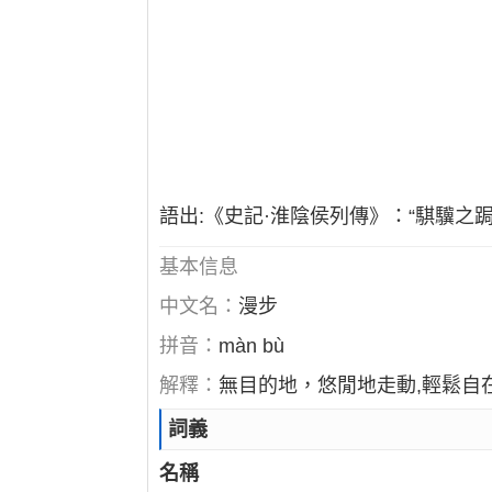
語出:《史記·淮陰侯列傳》：“騏驥之
基本信息
中文名：
漫步
拼音：
màn bù
解釋：
無目的地，悠閒地走動,輕鬆自
詞義
名稱