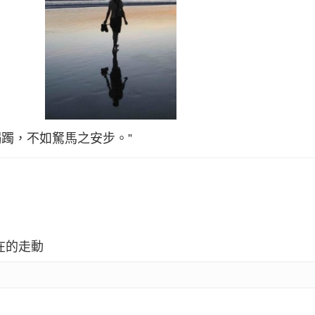
跼躅，不如駑馬之安步。”
在的走動