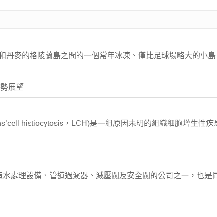
ut）和丹麥的格陵蘭島之間的一個常年冰凍、僅比足球場略大的小
走勢展望
cell histiocytosis，LCH)是一組原因未明的組織細胞增生性疾
斷
造水處理設備、管道過濾器、減壓閥及安全閥的公司之一，也是