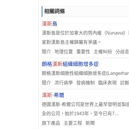
相關詞條
漢斯
島
漢斯島是位於加拿大的努內維（Nunav
家對漢斯島主權歸屬有爭議。
簡介 地理位置 重要性 主權糾紛 分歧
朗格
漢斯
組織細胞增多症
朗格漢斯細胞性組織細胞增多症(Langerhans’
簡介 流行病學 發病機制 臨床表現 診
漢斯
·希爾
德國漢斯·希爾公司是世界上最早發明並製
全的公司，始於1943年，至今已有7...
旗下產品 主要工程 新聞