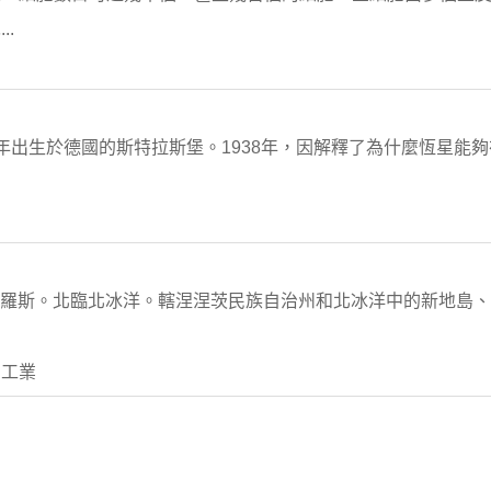
.
6年出生於德國的斯特拉斯堡。1938年，因解釋了為什麼恆星能
Obl)。屬俄羅斯。北臨北冰洋。轄涅涅茨民族自治州和北冰洋中的新地
 工業
。