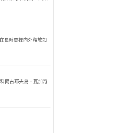
夠在長時間裡向外釋放如
島、科爾古耶夫島、瓦加奇