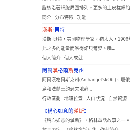
胞核沿著細胞周圍排列。更多的上皮樣細胞..
簡介 分布特徵 功能
漢斯
·貝特
漢斯·貝特，美國物理學家，猶太人，190
此之多的能量而獲得諾貝爾獎。晚...
個人簡介 個人成就
阿爾
漢
格爾
斯
克州
阿爾漢格爾斯克州(Archangel'sk
島和法蘭士約瑟夫地群...
行政區劃 地理位置 人口狀況 自然資源
《稱心如意的
漢斯
》
《稱心如意的漢斯》，格林童話故事之一
故事內容 《格林童話》集 作者簡介