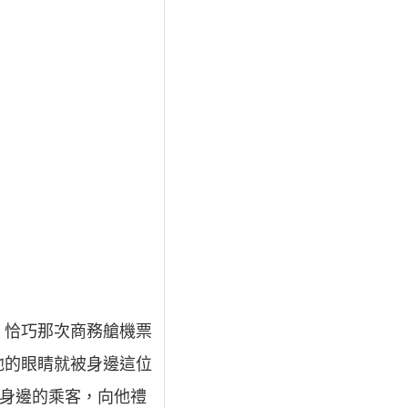
，恰巧那次商務艙機票
他的眼睛就被身邊這位
到身邊的乘客，向他禮