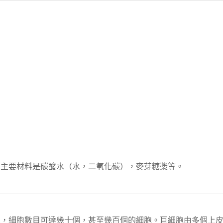
，主要材料是碳酸水（水，二氧化碳），麥芽糖漿等。
來，細胞數目可達幾十個，甚至幾百個的細胞。巨細胞由多個上