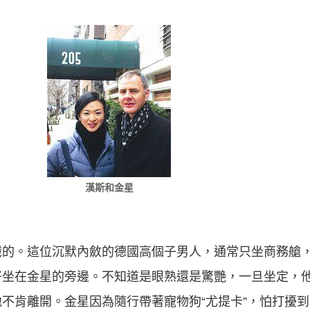
漢斯和金星
識的。這位沉默內斂的德國高個子男人，通常只坐商務艙
好坐在金星的旁邊。不知道是眼熟還是驚艷，一旦坐定，
不肯離開。金星因為隨行帶著寵物狗“尤提卡”，怕打擾