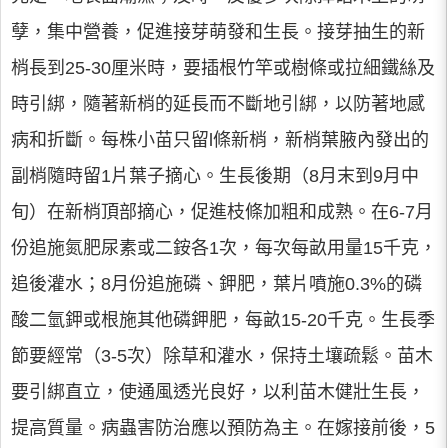
孽，集中營養，促進接芽萌發和生長。接芽抽生的新
梢長到25-30厘米時，要插根竹竿或樹條或拉細鐵絲及
時引綁，隨著新梢的延長而不斷地引綁，以防著地感
病和折斷。每株小苗只留l條新梢，新梢葉腋內發出的
副梢隨時留1片葉子摘心。生長後期（8月末到9月中
旬）在新梢頂部摘心，促進枝條加粗和成熟。在6-7月
份追施氮肥尿素或二銨各1次，每次每畝用量15千克，
追後灌水；8月份追施磷、鉀肥，葉片噴施0.3%的磷
酸二氫鉀或根施其他磷鉀肥，每畝15-20千克。生長季
節要經常（3-5次）除草和灌水，保持土壤疏鬆。苗木
要引綁直立，使通風透光良好，以利苗木健壯生長，
提高質量。病蟲害防治應以預防為主。在嫁接前後，5