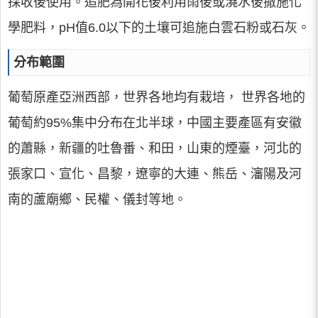
採收後使用。追肥為開花後利用雨後或澆水後撒施化
學肥料，pH值6.0以下的土壤可追施白雲石粉或石灰。
分布範圍
葡萄原產亞洲西部，世界各地均有栽培， 世界各地的
葡萄約95%集中分布在北半球，中國主要產區有安徽
的蕭縣，新疆的吐魯番、和田，山東的煙臺，河北的
張家口、宣化、昌黎，遼寧的大連、熊岳、瀋陽及河
南的蘆廟鄉、民權、儀封等地。