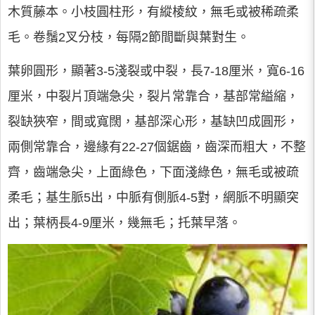
木質藤本。小枝圓柱形，有縱棱紋，無毛或被稀疏柔
毛。卷鬚2叉分枝，每隔2節間斷與葉對生。
葉卵圓形，顯著3-5淺裂或中裂，長7-18厘米，寬6-16
厘米，中裂片頂端急尖，裂片常靠合，基部常縊縮，
裂缺狹窄，間或寬闊，基部深心形，基缺凹成圓形，
兩側常靠合，邊緣有22-27個鋸齒，齒深而粗大，不整
齊，齒端急尖，上面綠色，下面淺綠色，無毛或被疏
柔毛；基生脈5出，中脈有側脈4-5對，網脈不明顯突
出；葉柄長4-9厘米，幾無毛；托葉早落。