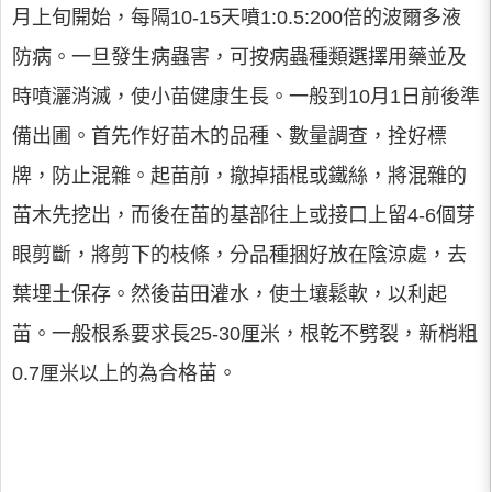
月上旬開始，每隔10-15天噴1:0.5:200倍的波爾多液
防病。一旦發生病蟲害，可按病蟲種類選擇用藥並及
時噴灑消滅，使小苗健康生長。一般到10月1日前後準
備出圃。首先作好苗木的品種、數量調查，拴好標
牌，防止混雜。起苗前，撤掉插棍或鐵絲，將混雜的
苗木先挖出，而後在苗的基部往上或接口上留4-6個芽
眼剪斷，將剪下的枝條，分品種捆好放在陰涼處，去
葉埋土保存。然後苗田灌水，使土壤鬆軟，以利起
苗。一般根系要求長25-30厘米，根乾不劈裂，新梢粗
0.7厘米以上的為合格苗。