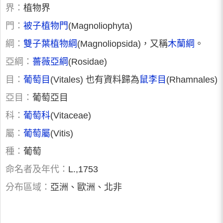
界：
植物界
門：
被子植物門
(Magnoliophyta)
綱：
雙子葉植物綱
(Magnoliopsida)，又稱
木蘭綱
。
亞綱：
薔薇亞綱
(Rosidae)
目：
葡萄目
(Vitales) 也有資料歸為
鼠李目
(Rhamnales)
亞目：
葡萄亞目
科：
葡萄科
(Vitaceae)
屬：
葡萄屬
(Vitis)
種：
葡萄
命名者及年代：
L.,1753
分布區域：
亞洲、歐洲、北非