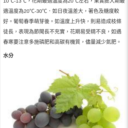
10℃-13℃，花期最適溫度為20℃左右，果實膨大期最
適溫度為20℃-30℃．如日夜溫差大，著色及糖度較
好。葡萄春季萌芽後。如溫度上升快，則易造成枝條
徒長，表現為節聞長不充實，花期易受精不良，如遇
春寒要注意多施磷肥和高碳有機質，儘量減少氮肥。
水分