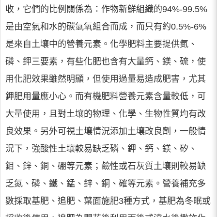
收，它們的比例關係為：作物新鮮組織的94%-99.5%
是由空氣和水的碳氫氧組合而成，而只有約0.5%-6%
是來自土壤中的營養元素。化學肥料主要提供氮、
磷、鉀三要素，有些化肥也含有大量鈣、鎂、硫，使
用化肥效果雖然明顯，但使用過量易造成肥害，尤其
鉀肥用量應小心。而有機肥料營養元素含量較低，可
大量使用，且對土壤的物理、化學、生物性質均有改
良效果。另外可視土壤情況添加土壤改良劑，一般情
況下，強酸性土壤較易缺乏磷、鉀、鈣、鎂、矽、
鉬、鋅、銅、硼等元素；鹼性或石灰質土壤則較易缺
乏氮、磷、鐵、錳、鋅、銅、確等元素。營養補充多
數採取基肥、追肥、葉面施肥3種方式，基肥為冬眠或