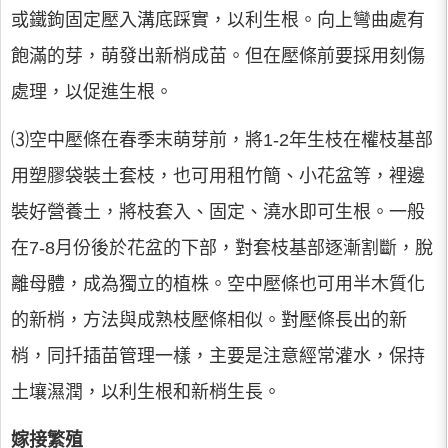
或鐵鉤固定壓入溝底踩實，以利生根。向上彎曲處有
飽滿的芽，萌發出新梢成苗。但在壓條前要採用刻傷
處理，以促進生根。
⑶空中壓條在春季末萌芽前，將1-2年生枝在權枝基部
用塑膠袋裝土套枝，也可用租竹簡、小花盆等，裡邊
裝好營養土，將枝套入、固定、澆水即可生根。一般
在7-8月份後於花盆的下部，對套枝基部逐漸割斷，脫
離母體，成為獨立的植株。空中壓條也可用半木質化
的新梢，方法與成熟枝壓條相似。對壓條長出的新
梢，同扦插苗管理一樣，主要是注意經常灌水，保持
土壤濕潤，以利生根和新梢生長。
嫁接繁殖