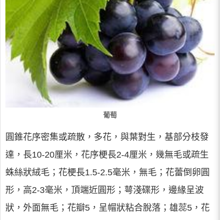
葡萄
圓錐花序密集或疏散，多花，與葉對生，基部分枝發
達，長10-20厘米，花序梗長2-4厘米，幾無毛或疏生
蛛絲狀絨毛；花梗長1.5-2.5毫米，無毛；花蕾倒卵圓
形，高2-3毫米，頂端近圓形；萼淺碟形，邊緣呈波
狀，外面無毛；花瓣5，呈帽狀粘合脫落；雄蕊5，花