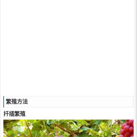
繁殖方法
扦插繁殖