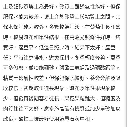
土及細砂質壤土為最好，砂質土雖透氣性能好．但保
肥保水能力較差。壤土介於砂質土與粘質土之間。其
保水保肥能力較強，多數較為肥沃，在葡萄生長旺盛
時，較易流花和單性結果，在高溫光照條件好時，結
實好、產量高。低溫日照少時，結果不太好，產量
低；平時注意排水，避免探耕，冬季輕度修剪、夏季
可多修剪，並噴施硼砂，磷酸二氫鉀及過磷酸鈣等。
粘質土透氣性較差，但保肥保水較好、養分分解及吸
收較慢，初期較少徒長現象、流花及單性果現象較
少，但發育後期容易徒長．果穗果粒雖大，但糖度及
肉質往往不太好，應多施高碳有機質或加少量砂加以
改良，酸性土壤最好使用適量石灰中和。