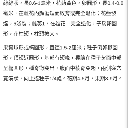
絲絲狀，長0.6-1毫米，花葯黃色，卵圓形，長0.4-0.8
毫米，在雌花內顯著短而敗育或完全退化；花盤發
達，5淺裂；雌蕊1，在雄花中完全退化，子房卵圓
形，花柱短，柱頭擴大。
果實球形或橢圓形，直徑1.5-2厘米；種子倒卵橢圓
形，頂短近圓形，基部有短喙，種臍在種子背面中部
呈橢圓形，種脊微突出，腹面中棱脊突起，兩側窪穴
寬溝狀，向上達種子1/4處。花期4-5月，果期8-9月。