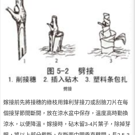
劈接
嫁接前先將接穗的綠枝用鋒利芽接刀或刮臉刀片在每
個接芽節間斷開，放在涼水盆中保存，溫度高時勤換
涼水，以便降溫。嫁接時，砧木留3-4片葉子，除掉芽
眼，將以上部分截斷，在斷面中間垂直劈開，長2.5-3