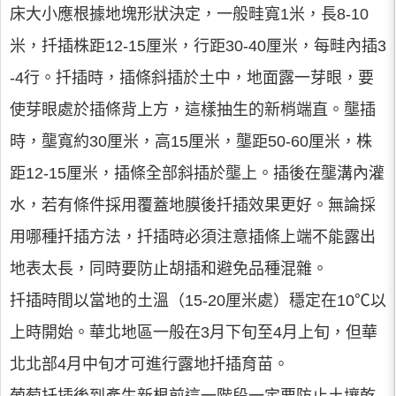
床大小應根據地塊形狀決定，一般畦寬1米，長8-10
米，扦插株距12-15厘米，行距30-40厘米，每畦內插3
-4行。扦插時，插條斜插於土中，地面露一芽眼，要
使芽眼處於插條背上方，這樣抽生的新梢端直。壟插
時，壟寬約30厘米，高15厘米，壟距50-60厘米，株
距12-15厘米，插條全部斜插於壟上。插後在壟溝內灌
水，若有條件採用覆蓋地膜後扦插效果更好。無論採
用哪種扦插方法，扦插時必須注意插條上端不能露出
地表太長，同時要防止胡插和避免品種混雜。
扦插時間以當地的土溫（15-20厘米處）穩定在10℃以
上時開始。華北地區一般在3月下旬至4月上旬，但華
北北部4月中旬才可進行露地扦插育苗。
葡萄扦插後到產生新根前這一階段一定要防止土壤乾