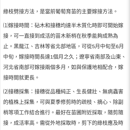
綠枝劈接方法，是當前葡萄育苗的主要嫁接方法。
⑴嫁接時間：砧木和接穗均達半木質化時即可開始嫁
接，可一直接到成活的苗木新梢在秋季能夠成熟為
止。黑龍江、吉林等省北部地區，可從5月中旬至6月
中旬，嫁接時間長達1個月之久；遼寧省南部及山東、
河北省南部可嫁接兩個多月，如與保護地相配合，嫁
接時間就更長。
⑵接穗採集：接穗從品種純正、生長健壯、無病蟲害
的植株上採集，可與夏季修剪時的疏枝、摘心、除副
梢等項工作結合進行。最好在苗圃附近採取，隨剪隨
接，成活率高。需從外地採取時，剪下的綠枝應及時