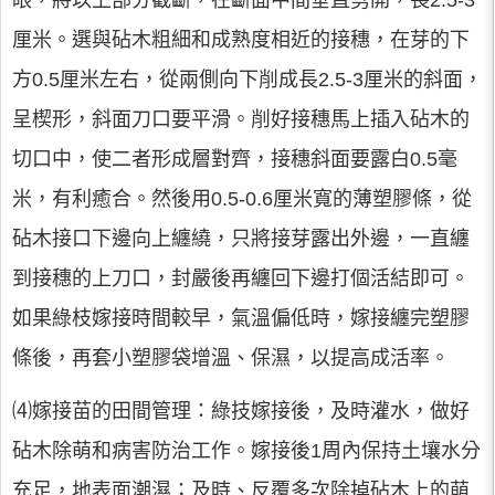
厘米。選與砧木粗細和成熟度相近的接穗，在芽的下
方0.5厘米左右，從兩側向下削成長2.5-3厘米的斜面，
呈楔形，斜面刀口要平滑。削好接穗馬上插入砧木的
切口中，使二者形成層對齊，接穗斜面要露白0.5毫
米，有利癒合。然後用0.5-0.6厘米寬的薄塑膠條，從
砧木接口下邊向上纏繞，只將接芽露出外邊，一直纏
到接穗的上刀口，封嚴後再纏回下邊打個活結即可。
如果綠枝嫁接時間較早，氣溫偏低時，嫁接纏完塑膠
條後，再套小塑膠袋增溫、保濕，以提高成活率。
⑷嫁接苗的田間管理：綠技嫁接後，及時灌水，做好
砧木除萌和病害防治工作。嫁接後1周內保持土壤水分
充足，地表面潮濕；及時、反覆多次除掉砧木上的萌