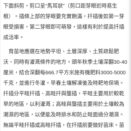
下面斜剪，剪口呈“馬耳狀”（剪口距芽眼近時易生
根）。插條上部的芽眼要充實飽滿，扦插後如第一芽
眼受損害，第二芽眼即可萌發，這樣有利於提高扦插
成活率。
育苗地應選在地勢平坦、土層深厚、土質疏鬆肥
沃、同時有灌溉條件的地方。頭年秋季土壤深翻30-40
厘米，結合深翻每666.7平方米施有機肥料3000-5000
千克，並進行冬灌。早春土壤解凍後及時耙地保墒。
扦插分平畦扦插、高畦扦與壟插，平畦主要用於較乾
旱的地區，以利灌溉；高畦與壟插主要用於土壤較為
潮濕的地區，以便能及時排水和防止畦面過分潮濕。
無論平畦扦插或高畦扦插，在扦插前要做好苗床。苗