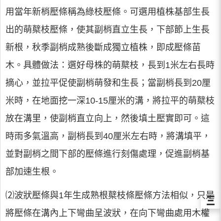
用當年新梢壓條稱為綠枝壓條。可選用植株基部生長
出的萌櫱枝壓條，使其副梢直立生長，下部節上生長
新根，秋季副梢成熟後斷成獨立植株，即成壓條苗
木。具體做法：選好母株的萌櫱枝，長到1米左右長時
摘心，並拉平促使副梢萌發和生長；當副梢長到20厘
米時，在地面挖一深10-15厘米的溝，將拉平的萌櫱枝
放在溝里，使副梢直立向上，然後填土壓實即可。這
時雨多氣溫高，副梢長到40厘米左右時，將溝填平，
並對副梢之間下部的壓條進行刻傷處理，促進副梢基
部加速生根。
⑵波狀壓條與1年生成熟根櫱枝條壓條方法相似，只是
Ξ
將壓條在溝內上下彎曲呈波狀，在向下彎曲處用木權