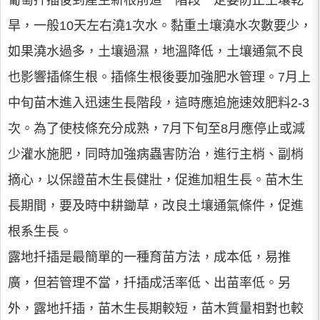
旱，一般10天左右澆1次水。黏重土壤澆水次數要少，
如果澆水過多，土壤過濕，地溫降低，土壤通氣不良
也影響插條生根。插條生根後要加強肥水管理。7月上
中旬苗木進入迅速生長階段，這時應追施速效肥料2-3
次。為了使枝條充分成熟，7月下旬至8月應停止或減
少灌水施肥，同時加強病蟲害防治，進行主梢、副梢
摘心，以保證苗木生長健壯，促進加粗生長。苗木生
長期間，要及時中耕鋤草，改良土壤通氣條件，促進
根系生長。
露地扦插是最簡單的一種育苗方法，成本低，易推
廣，但若管理不當，扦插成活率低、出苗率低。另
外，露地扦插，苗木生長期較短，苗木質量相對也較