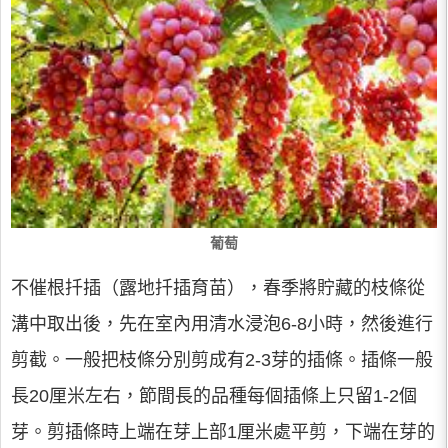
葡萄
不催根扦插（露地扦插育苗），春季將貯藏的枝條從
溝中取出後，先在室內用清水浸泡6-8小時，然後進行
剪截。一般把枝條分別剪成有2-3芽的插條。插條一般
長20厘米左右，節間長的品種每個插條上只留1-2個
芽。剪插條時上端在芽上部1厘米處平剪，下端在芽的