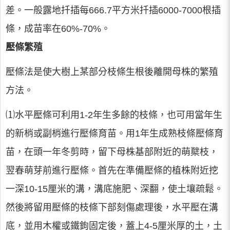
差。一般露地扦插每666.7平方米扦插6000-7000根插
條，成苗率在60%-70%。
壓條繁殖
壓條法是使大樹上某部分枝條生根後離開母株的繁殖
方法。
⑴水平壓條可利用1-2年生多餘的枝條，也可用當年生
的新梢或副梢進行壓條育苗。用1年生成熟枝條壓條育
苗，在頭一年冬剪時，留下母株基部附近的萌櫱枝，
翌春萌芽前進行壓條。首先在準備壓條的植株附近挖
一深10-15厘米的溝，溝底施肥、深翻，使土壤疏鬆。
然後將留用壓條的枝條下部刻傷處理後，水平壓在溝
底，並用木權或鐵鉤固定後，蓋上4-5厘米厚的土，土