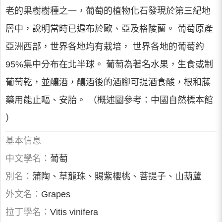
老的果樹樹種之一，葡萄的植物化石發現於第三紀地
層中，說明當時已遍布於歐、亞及格陵蘭。 葡萄原產
亞洲西部，世界各地均有栽培， 世界各地的葡萄約
95%集中分布在北半球。 葡萄為著名水果，生食或制
葡萄乾，並釀酒，釀酒後的酒腳可提酒食酸，根和藤
藥用能止嘔、安胎。 （概述圖參考：中國自然標本館
）
基本信息
中文學名：
葡萄
別名：
蒲陶、草龍珠、賜紫櫻桃、菩提子、山葫蘆
外文名：
Grapes
拉丁學名：
Vitis vinifera