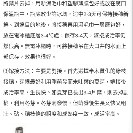
將葉片去掉，用新濕毛巾和塑膠薄膜包好或放在廣口
保溫瓶中，瓶底放少許冰塊，途中2-3天可保持接穗新
鮮。到達目的地後，將接穗再用濕毛巾一層層包好，
放在電冰櫃底層3-4℃處，保存3-4天，嫁接成活率仍
然很高。無電冰櫃時，可將接穗吊在大口井的水面上
部保存，效果也很好。
⑶嫁接方法：主要是劈接。首先選擇半木質化的綠枝
接穗，芽眼最好利用剛萌發而末吐葉的夏芽，嫁接後
成活率高，生長快。如夏芽已長出3-4片葉，則去掉副
梢，利用冬芽。冬芽萌發慢，但萌發後生長又快又粗
壯。砧、穗枝條的粗度和成熟度一致，成活率高。