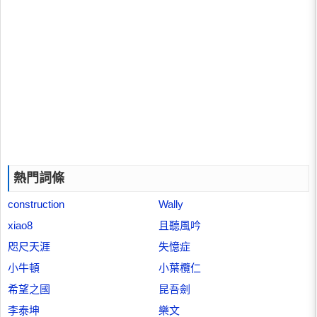
熱門詞條
construction
Wally
xiao8
且聽風吟
咫尺天涯
失憶症
小牛頓
小葉欖仁
希望之國
昆吾劍
李泰坤
樂文