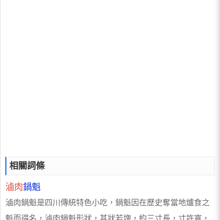
相關詞條
滷肉
鍋魁
滷肉鍋魁是四川傳統特色小吃，鍋魁因在歷史奪當地爐食之
魁而得名，滷肉鍋魁形狀，其狀若塊，約三寸長，寸許寬，