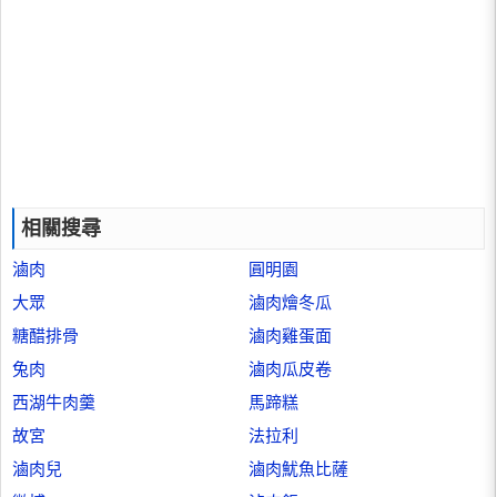
相關搜尋
滷肉
圓明園
大眾
滷肉燴冬瓜
糖醋排骨
滷肉雞蛋面
兔肉
滷肉瓜皮卷
西湖牛肉羹
馬蹄糕
故宮
法拉利
滷肉兒
滷肉魷魚比薩