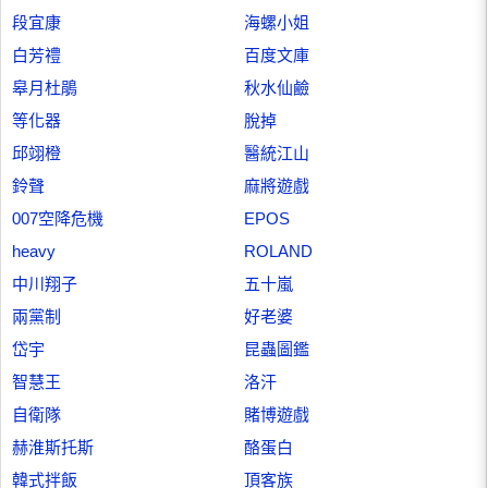
段宜康
海螺小姐
白芳禮
百度文庫
皋月杜鵑
秋水仙鹼
等化器
脫掉
邱翊橙
醫統江山
鈴聲
麻將遊戲
007空降危機
EPOS
heavy
ROLAND
中川翔子
五十嵐
兩黨制
好老婆
岱宇
昆蟲圖鑑
智慧王
洛汗
自衛隊
賭博遊戲
赫淮斯托斯
酪蛋白
韓式拌飯
頂客族