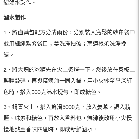
紹滷水製作。
滷水製作
1、將鹵藥包配方分成兩份，分別裝入寬鬆的紗布袋中
並用細繩紮緊袋口；姜洗淨拍破；蔥連根須洗淨挽
結。
2、將大塊的冰糖先在火上炙烤一下，然後放在菜板上
輕輕敲碎，再與精煉油一同入鍋，用小火炒至呈深紅
色時，摻入500克沸水攪勻，即成糖色。
3、鍋置火上，摻入鮮湯5000克，放入姜蔥，調入精
鹽、味素和糖色，再放入香料包，燒沸後改用小火慢
慢地熬至香味四溢時，即成新鮮滷水。