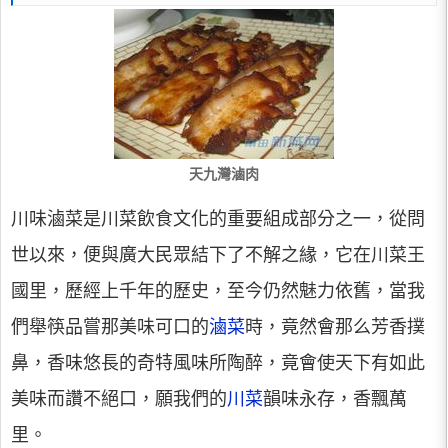
天九灣滷肉
川味滷菜是川菜飲食文化的重要組成部分之一，從問
世以來，便與廣大民眾結下了不解之緣，它在川菜王
國里，歷經上千年的歷史，至今仍然魅力依舊，當我
們舉筷品嘗那美味可口的
滷菜
時，竟然會那么芳香撲
鼻，香味悠長的奇特風味所陶醉，竟會使天下有如此
美味而讚不絕口，願我們的
川菜
韻味永存，香飄萬
里。