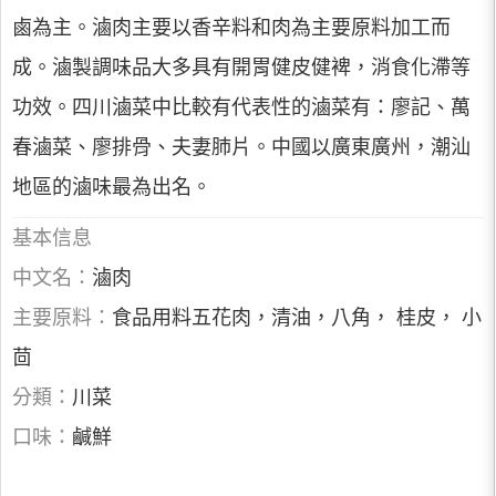
鹵為主。滷肉主要以香辛料和肉為主要原料加工而
成。滷製調味品大多具有開胃健皮健裨，消食化滯等
功效。四川滷菜中比較有代表性的滷菜有：廖記、萬
春滷菜、廖排骨、夫妻肺片。中國以廣東廣州，潮汕
地區的滷味最為出名。
基本信息
中文名：
滷肉
主要原料：
食品用料五花肉，清油，八角， 桂皮， 小
茴
分類：
川菜
口味：
鹹鮮