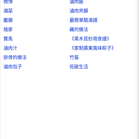
微博
滷肉飯
湘菜
滷肉夾饃
臘腸
最簡單靚湯譜
燒麥
雞的做法
寶馬
《黑木耳妙用食譜》
滷肉汁
《家制廣東風味粽子》
排骨的做法
竹蓀
滷肉包子
低碳生活