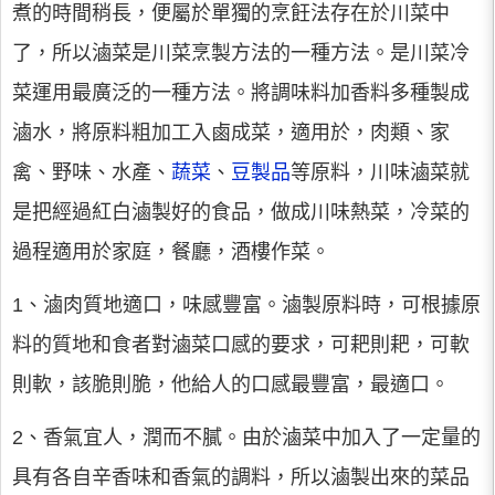
煮的時間稍長，便屬於單獨的烹飪法存在於川菜中
了，所以滷菜是川菜烹製方法的一種方法。是川菜冷
菜運用最廣泛的一種方法。將調味料加香料多種製成
滷水，將原料粗加工入鹵成菜，適用於，肉類、家
禽、野味、水產、
蔬菜
、
豆製品
等原料，川味滷菜就
是把經過紅白滷製好的食品，做成川味熱菜，冷菜的
過程適用於家庭，餐廳，酒樓作菜。
1、滷肉質地適口，味感豐富。滷製原料時，可根據原
料的質地和食者對滷菜口感的要求，可耙則耙，可軟
則軟，該脆則脆，他給人的口感最豐富，最適口。
2、香氣宜人，潤而不膩。由於滷菜中加入了一定量的
具有各自辛香味和香氣的調料，所以滷製出來的菜品