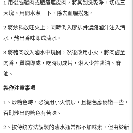
1.用後腿豬肉或肥瘦連皮肉，將其刮洗乾淨，切成三
大塊。用開水煮一下，除去血腥撈起。
2.將炒鍋放旺火上，同時倒入廖排骨濃縮滷汁注入清
水，熬出香味即成滷水。
3.將豬肉放入滷水中燒開，然後改用小火，將肉鹵至
肉香，質爛即成，吃時切成片，淋入少許醬油、麻
油。
製作注意事項
1、炒糖色時，必須用小火慢炒，且糖色應稍嫩一些，
否則炒出的糖色有苦味。
2、按傳統方法調製的滷水通常都不加味素，但由於新