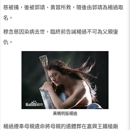
慈被擒，後被郭靖、黃蓉所救，隨後由郭靖為楊過取
名。
穆念慈因染病去世，臨終前告誡楊過不可為父親復
仇。
黃曉明版楊過
楊過遵奉母親遺命將母親的遺體葬在嘉興王鐵槍廟