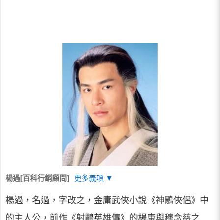
楊過[百科行銷顧問]
更多義項 ▼
楊過，名過，字改之，金庸武俠小說《神鵰俠侶》中
的主人公，前作《射鵰英雄傳》的楊康與穆念慈之