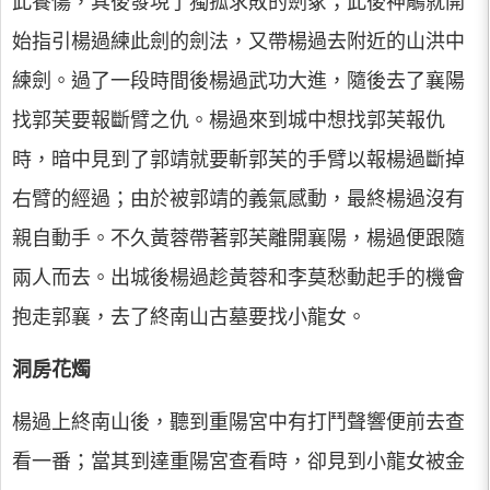
此養傷，其後發現了獨孤求敗的劍冢；此後神鵰就開
始指引楊過練此劍的劍法，又帶楊過去附近的山洪中
練劍。過了一段時間後楊過武功大進，隨後去了襄陽
找郭芙要報斷臂之仇。楊過來到城中想找郭芙報仇
時，暗中見到了郭靖就要斬郭芙的手臂以報楊過斷掉
右臂的經過；由於被郭靖的義氣感動，最終楊過沒有
親自動手。不久黃蓉帶著郭芙離開襄陽，楊過便跟隨
兩人而去。出城後楊過趁黃蓉和李莫愁動起手的機會
抱走郭襄，去了終南山古墓要找小龍女。
洞房花燭
楊過上終南山後，聽到重陽宮中有打鬥聲響便前去查
看一番；當其到達重陽宮查看時，卻見到小龍女被金