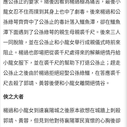
應公孫止的要求。隨後因看到楊過極為痛苦，最後小
龍女忍不住而撲到其身上也中了劇毒。後來楊過和公
孫綠萼齊齊中了公孫止的毒計落入鱷魚潭，卻在鱷魚
潭下面遇到了公孫綠萼的親生母親裘千尺。後來三人
一同脫險，並在公孫止和小龍女舉行成親儀式時前來
阻止。楊過也即場把從裘千尺處得來的解藥絕情丹給
小龍女服下，並在裘千尺的幫助下打退公孫止；趕走
公孫止之後由於楊過拒絕迎娶公孫綠鱷，在答應裘千
尺去殺了郭靖、黃蓉後便和小龍女離開絕情谷。
俠之大者
楊過和小龍女到達襄陽城之後原本欲想在城牆上刺殺
郭靖、黃蓉，但見到他對待襄陽軍民寬懷的心胸後卻