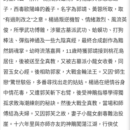
子，西毒歐陽峰的義子。名字為郭靖、黃蓉所取，取
“有過則改之”之意。楊過叛逆機智、情緒激烈、風流英
俊，所學武功博雜，涉獵古墓派武功、蛤蟆功、打狗
棒法、彈指神通及一些九陰真經，最終合成創作為黯
然銷魂掌。幼時流落嘉興，11歲時獲郭靖接到桃花島
居住，後被送至全真教，又被古墓派小龍女收養，同
習玉女心經。後相助郭家，大戰金輪法王。又因“師生
戀”驚世駭俗，多番尋找出走的姑姑。楊過在絕情谷身
中情花毒，又遭郭芙斬下右臂，後受神鵰指導學得獨
孤求敗海潮練劍的秘訣。然後大戰全真教，當場和師
傅結為夫婦。又因郭芙之故，妻子小龍女劇毒難治投
崖。十六年里與亦師亦友的神鵰闖蕩江湖，行俠仗