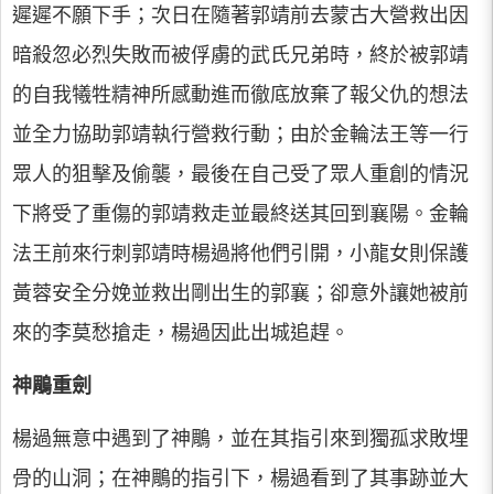
遲遲不願下手；次日在隨著郭靖前去蒙古大營救出因
暗殺忽必烈失敗而被俘虜的武氏兄弟時，終於被郭靖
的自我犧牲精神所感動進而徹底放棄了報父仇的想法
並全力協助郭靖執行營救行動；由於金輪法王等一行
眾人的狙擊及偷襲，最後在自己受了眾人重創的情況
下將受了重傷的郭靖救走並最終送其回到襄陽。金輪
法王前來行刺郭靖時楊過將他們引開，小龍女則保護
黃蓉安全分娩並救出剛出生的郭襄；卻意外讓她被前
來的李莫愁搶走，楊過因此出城追趕。
神鵰重劍
楊過無意中遇到了神鵰，並在其指引來到獨孤求敗埋
骨的山洞；在神鵰的指引下，楊過看到了其事跡並大