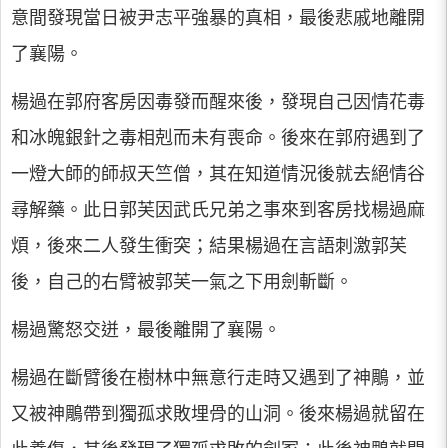
意間發現當日被尹志平強暴的真相，最後悲戚地離開
了襄陽。
楊過在郭府客房因毒發而醒來後，發現自己因情花毒
和冰魄銀針之毒相剋而未有喪命。後來在郭府遇到了
一燈大師的師叔天竺僧，其在知道情況後就去絕情谷
尋解藥。此日郭芙因武氏兄弟之事來到客房找楊過麻
煩，後來二人發生衝突；結果楊過在言語刺激郭芙
後，自己的右臂被郭芙一氣之下用劍斬斷。
楊過驚怒交迸，最後離開了襄陽。
楊過在斷臂後在樹林中無意行走時又遇到了神鵰，並
又被神鵰帶到獨孤求敗埋骨的山洞。後來楊過就留在