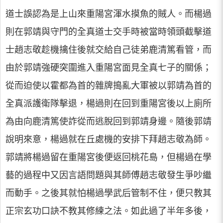
道士誤認為是上山來重陽宮渾水摸魚的賊人。而楊過
則在郭靖與守門的全真道士交手時被當時領頭截擊道
士趙志敬趁機擒住後就交給自己徒弟鹿清篤看管，而
由於郭靖強硬突圍進入重陽宮面見全真七子的關係；
從而迫使以霍都為首的雜牌搗亂大軍被以郭靖為首的
全真派護衛隊擊退，楊過則在回到重陽宮後以上廁所
為由向鹿清篤使詐從而逃脫回到郭靖身邊。隨後郭靖
說明來意，楊過就在丘處機的安排下拜趙志敬為師。
郭靖將楊過留在重陽宮後便返回桃花島，但楊過在學
藝的過程中又因言語問題與其師傅趙志敬發生爭吵繼
而動手。之後其就怕楊過學武后管制不住，便只教其
正宗玄功口訣不教其修練之法。如此過了半年多後，