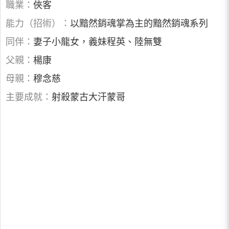
職業：
俠客
能力（招術）：
以黯然銷魂掌為主的黯然銷魂系列
同伴：
妻子小龍女，義妹程英、陸無雙
父親：
楊康
母親：
穆念慈
主要成就：
射殺蒙古大汗蒙哥