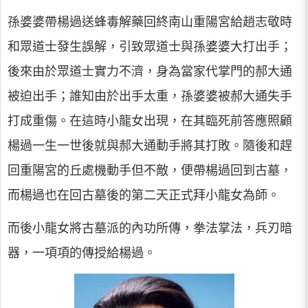
孫婆婆帶楊過送蜂毒解藥回終南山重陽宮給趙志敬時
和眾道士發生誤解，引致眾道士與孫婆婆大打出手；
後來由於眾道士實力不濟，身為當家代掌門的郝大通
被迫出手；誰知由於出手太重，孫婆婆被郝大通失手
打成重傷。在這時小龍女出現，在其臨死前答應照顧
楊過一生一世後就與郝大通動手將其打敗。隨後和趕
回重陽宮的丘處機動手但不敵，便帶楊過回到古墓，
而楊過也在回古墓後的第二天正式拜小龍女為師。
而後小龍女將古墓派的內功所傳，拳法掌法，兵刃暗
器，一項項的傳授給楊過。