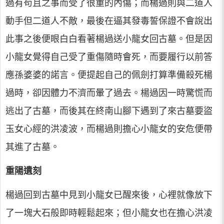
過有苟且之事而受了很重的內傷；而楊過則與二道人
動手但二道人不敵，最後在逼其發毒誓保證不會說出
此事之後便眼白白看著楊過送小龍女回古墓。但是因
小龍女覺得自己受了重傷隨時會死，而要履行以前答
應孫婆婆的諾言。便提起自己的佩劍打算準備殺死楊
過時，卻因體力不濟而暈了過去。楊過因一時驚慌而
逃出了古墓，而後其在終南山腳下遇到了來古墓要盜
玉女心經的洪凌波，而楊過則擔心小龍女的安危便帶
其進了古墓。
重陽遺刻
楊過回到古墓中見到小龍女已醒來後，心裡就像放下
了一塊大石般即時輕鬆起來；但小龍女也在擔心洪凌