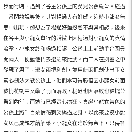
步而行時，遇到了谷主公孫止的女兒公孫綠萼。經過
一番閒談說笑後，其對楊過大有好感。這時小龍女無
意中出現，卻想為了楊過好強忍著不與其相認；後來
在谷主與小龍女舉行的婚禮上因楊過對小龍女的真情
流露，小龍女終和楊過相認。公孫止上前動手企圖分
開兩人，便讓他們去選劍來比武。而二人在劍室之中
發現了君子、淑女兩把利劍，並用此兩把劍使出玉女
素心劍法大戰公孫止。他們本可得勝但因小龍女前面
被情花刺中又動了情而落敗，楊過也因落敗也被擒並
帶到內堂；而這時已經喪心病狂、貪戀小龍女美色的
公孫止將千百朵情花刺於楊過之身，以此來要挾小龍
女與己成親才給解藥。小龍女在迫於無奈下，只得答