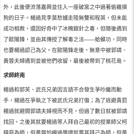
外，此後便流落嘉興並住入一座破窯之中過著偷雞摸
狗的日子。楊過見李莫愁擄走陸無雙和程英，但未能
成功相救，還因好奇中了冰魄銀針之毒，但隨後遇到
了歐陽鋒，並由其傳授了解毒之法——蛤蟆功，同時
也要楊過認己為父。在歐陽鋒走後，無意中被郭靖、
黃蓉夫婦遇到並被他們收留，最後被帶到了桃花島。
求師終南
楊過和郭芙、武氏兄弟因言語不合發生爭吵繼而動
手，楊過在爭執之下被武氏兄弟打傷；為了逃避責罰
楊過就避開郭靖夫婦視而不見，但過了數日就被郭靖
找回。之後其就要楊過等人拜自己最初的授業師父柯
鎮惡為師，但黃蓉怕楊過學壞就要其拜己為師，但黃