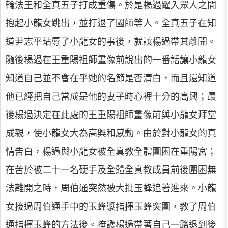
輪法王和全真五子打成重傷。於是楊過躍入眾人之間
抱起小龍女跳出，並打退了國師等人。全真五子在知
道尹志平玷辱了小龍女的事後，就讓楊過帶其離開。
隨後楊過在王重陽祖師畫像前說出的一番話讓小龍女
知道自己並不會在乎她的名節是否清白，而且還知道
他已經把自己當成是他的妻子時心裡十分的高興；最
後楊過決定在此處的王重陽祖師畫像前與小龍女拜堂
成親，使小龍女大為高興和感動。由於對小龍女的真
情告白，楊過與小龍女被全真教全體圍困在重陽宮；
在苦於被二十一名硬手及全體全真教成員前後圍困無
法離開之時，周伯通突然被大批玉蜂追著進來。小龍
女接過周伯通手中的玉蜂漿指揮玉蜂突圍，教了周伯
通指揮玉蜂的方法後。掩護楊過帶著自己一路退到後