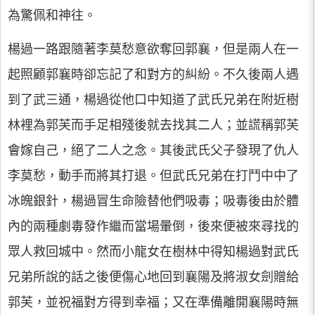
為驚佩和神往。
楊過一路跟隨著李莫愁意欲奪回郭襄，但是兩人在一
起照顧郭襄時卻忘記了和對方的糾紛。不久後兩人遇
到了武三通，楊過從他口中知道了武氏兄弟在附近樹
林裡為郭芙而手足相殘後就去找其二人；並謊稱郭芙
會嫁自己，絕了二人之念。其後武氏父子發現了仇人
李莫愁，動手而將其打退。但武氏兄弟在打鬥中中了
冰魄銀針，楊過冒生命險替他們吸毒；吸毒後由於體
內的兩種劇毒發作繼而當場暈倒，後來便被來尋找的
眾人救回城中。然而小龍女在樹林中得知楊過對武氏
兄弟所說的話之後便傷心地回到襄陽及將淑女劍贈給
郭芙，並祝福對方得到幸福；又在準備離開襄陽時無