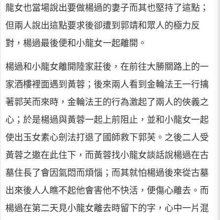
龍女也當場說出要做楊過的妻子而其也堅持了這點；
但兩人說出這點要求後卻遭到郭靖和眾人的極力反
對，楊過最後便和小龍女一起離開。
楊過和小龍女離開陸家莊後，在前往大勝關路上的一
家酒樓裡面遇到黃蓉；後來兩人看到金輪法王一行擒
著郭芙而來時，金輪法王的行為激起了兩人的俠義之
心；於是楊過與黃蓉一起上前阻止，並和小龍女一起
使出玉女素心劍法打退了國師救下郭芙。之後二人受
黃蓉之邀在此住下，而黃蓉找小龍女談話說楊過在古
墓住長了會因氣悶而煩惱；而其就怕楊過後來從古墓
出來後人人瞧不起他會害他不快活，便傷心離去。而
楊過在第二天見小龍女離去時留下的字，心中一片混