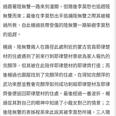
過跟著陸無雙一路來到潼關，但隨後李莫愁也追趕陸
無雙而來；最後在李莫愁出手追捕陸無雙之際其被楊
過所救，自此楊過就帶受傷的陸無雙一路躲避李莫愁
的追趕。
楊過、陸無雙兩人在路徑此處附近的蒙古官員耶律楚
材的住處遇到了前來行刺耶律楚材意欲為家人報仇的
完顏萍，但其被在此陪伴耶律楚材的耶律齊打退；而
後楊過也跟蹤找到了完顏萍的住處，在得知完顏萍的
武功來歷並教會完顏萍如何成功刺殺耶律楚材及耶律
齊後便返回耶律楚材的住處。最後經過一番波折，楊
過從其對自己的眼神中知道了小龍女對己的情意；之
後陸無雙的表姊程英來此說其被李莫愁所擒，三人隨