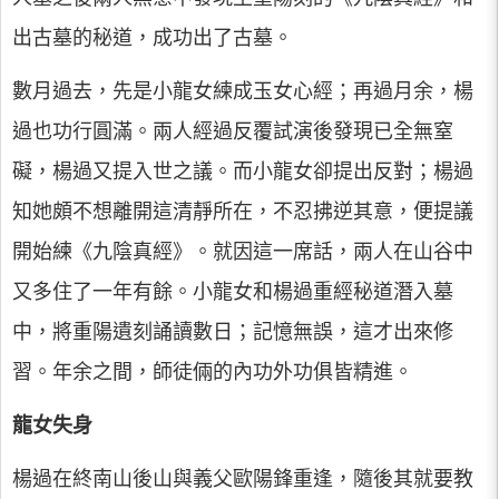
出古墓的秘道，成功出了古墓。
數月過去，先是小龍女練成玉女心經；再過月余，楊
過也功行圓滿。兩人經過反覆試演後發現已全無窒
礙，楊過又提入世之議。而小龍女卻提出反對；楊過
知她頗不想離開這清靜所在，不忍拂逆其意，便提議
開始練《九陰真經》。就因這一席話，兩人在山谷中
又多住了一年有餘。小龍女和楊過重經秘道潛入墓
中，將重陽遺刻誦讀數日；記憶無誤，這才出來修
習。年余之間，師徒倆的內功外功俱皆精進。
龍女失身
楊過在終南山後山與義父歐陽鋒重逢，隨後其就要教