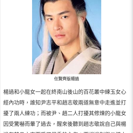
任賢齊版楊過
楊過和小龍女一起在終南山後山的百花叢中練玉女心
經內功時，誰知尹志平和趙志敬兩道無意中走進並打
擾了兩人練功；而被尹、趙二人打擾其修煉的小龍女
因受驚嚇而暈了過去，醒來後聽到趙志敬說自己與楊