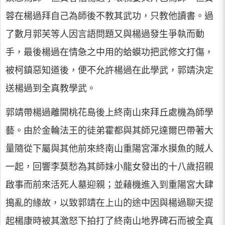
蓉在楊過拜自己為師後不教其武功，只教他讀書。過
了數月郭芙等人因言語問題又與楊過發生爭執而動
手，最後楊過在情急之中用的蛤蟆功把武修文打傷，
被柯鎮惡知道後，便不允許楊過在此學武，郭靖決定
送楊過到全真教學武。
郭靖帶楊過離開桃花島後上終南山來拜丘處機為師學
藝。由於金輪法王的徒弟霍都與其師兄達爾巴帶著大
量隨從下屬與其他前來終南山重陽宮渾水摸魚的賊人
一起，回響李莫愁為其師妹小龍女發出的十八歲招親
啟事而前來活死人墓迎親；並藉機進入到重陽宮大肆
搗亂的緣故，以致郭靖在上山的途中因與楊過聊天提
起楊康時被其激怒下拍打了終南山地界碑石而被全真