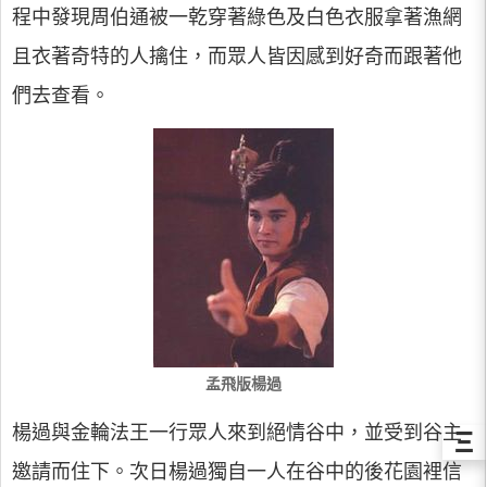
程中發現周伯通被一乾穿著綠色及白色衣服拿著漁網
且衣著奇特的人擒住，而眾人皆因感到好奇而跟著他
們去查看。
孟飛版楊過
楊過與金輪法王一行眾人來到絕情谷中，並受到谷主
Ξ
邀請而住下。次日楊過獨自一人在谷中的後花園裡信