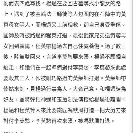
亂而去四處尋找。楊過在要回古墓尋找小龍女的路
上，遇到了被金輪法王師徒等人包圍的在石陣中的黃
蓉母女等人，而楊過又上前相救，卻自己身受重傷。
國師及時被路過的程英打退，最後武家兄弟送黃蓉母
女回到襄陽，程英帶楊過去自己住處養傷。過了數日
後，陸無雙回來，言道李莫愁要來襲，楊過不願獨自
逃走，和她們在一起準備對付李莫愁。李莫愁來此處
要殺其三人，卻被剛巧路過的黃藥師打退。黃藥師帶
傻姑來到，見楊過行事為人，大合己意，和楊過結為
好友，並將彈指神通和玉簫劍法傳授給楊過後離開。
楊過和程英等人來此要鐵匠馮默風打造一把大剪刀來
對付李莫愁。李莫愁再次來襲，被馮默風打退。