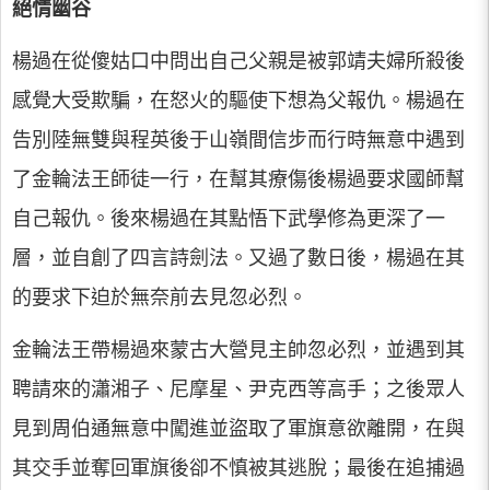
絕情幽谷
楊過在從傻姑口中問出自己父親是被郭靖夫婦所殺後
感覺大受欺騙，在怒火的驅使下想為父報仇。楊過在
告別陸無雙與程英後于山嶺間信步而行時無意中遇到
了金輪法王師徒一行，在幫其療傷後楊過要求國師幫
自己報仇。後來楊過在其點悟下武學修為更深了一
層，並自創了四言詩劍法。又過了數日後，楊過在其
的要求下迫於無奈前去見忽必烈。
金輪法王帶楊過來蒙古大營見主帥忽必烈，並遇到其
聘請來的瀟湘子、尼摩星、尹克西等高手；之後眾人
見到周伯通無意中闖進並盜取了軍旗意欲離開，在與
其交手並奪回軍旗後卻不慎被其逃脫；最後在追捕過