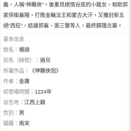
義，人稱“神鵰俠”。後重見絕情谷底的小龍女，相助郭
家保衛襄陽，打敗金輪法王和蒙古大汗，又獲封新五
絕“西狂”，結識郭襄、張三豐等人，最終歸隱古墓。
基本信息
姓名：
楊過
別名（綽號）：
過兒
所屬作品：
《神鵰俠侶》
作者：
金庸
初登場時間：
1224年
出生地：
江西上饒
性別：
男
國籍：
南宋