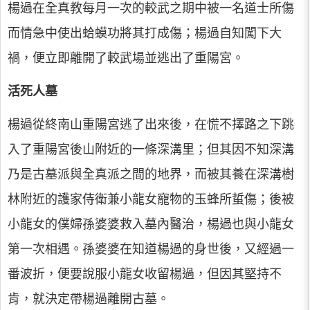
楊過在全真教每月一次的較武之期中被一名道士所傷
而情急中使出蛤蟆功將其打成傷；楊過自知闖下大
禍，便立即離開了較武場並逃出了重陽宮。
活死人墓
楊過從終南山重陽宮逃了出來後，在慌不擇路之下跳
入了重陽宮後山附近的一條深溝里；但其因不知深溝
乃是古墓派與全真派之間的地界，而被其養在深溝樹
林附近的護家侍衛兼小龍女寵物的玉蜂所蜇傷；後被
小龍女的僕婦孫婆婆救入墓內醫治，楊過也與小龍女
第一次相遇。孫婆婆在知道楊過的身世後，又經過一
番波折，便要說服小龍女收留楊過，但因其堅持不
肯，就決定帶楊過離開古墓。