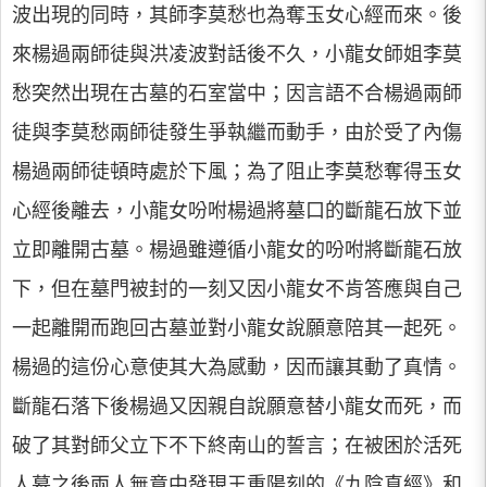
波出現的同時，其師李莫愁也為奪玉女心經而來。後
來楊過兩師徒與洪凌波對話後不久，小龍女師姐李莫
愁突然出現在古墓的石室當中；因言語不合楊過兩師
徒與李莫愁兩師徒發生爭執繼而動手，由於受了內傷
楊過兩師徒頓時處於下風；為了阻止李莫愁奪得玉女
心經後離去，小龍女吩咐楊過將墓口的斷龍石放下並
立即離開古墓。楊過雖遵循小龍女的吩咐將斷龍石放
下，但在墓門被封的一刻又因小龍女不肯答應與自己
一起離開而跑回古墓並對小龍女說願意陪其一起死。
楊過的這份心意使其大為感動，因而讓其動了真情。
斷龍石落下後楊過又因親自說願意替小龍女而死，而
破了其對師父立下不下終南山的誓言；在被困於活死
人墓之後兩人無意中發現王重陽刻的《九陰真經》和