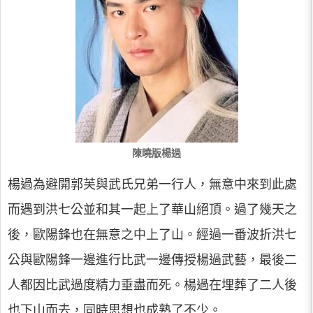
陳曉版楊過
楊過為避開郭芙與武氏兄弟一行人，無意中來到此處
而遇到洪七公並和其一起上了華山絕頂。過了幾天之
後，歐陽鋒也在無意之中上了山。經過一番波折洪七
公與歐陽鋒一邊進行比武一邊傳授楊過武藝，最後二
人都因比武過度精力垂盡而死。楊過在埋葬了二人後
也下山而去，同時思想也成熟了不少。