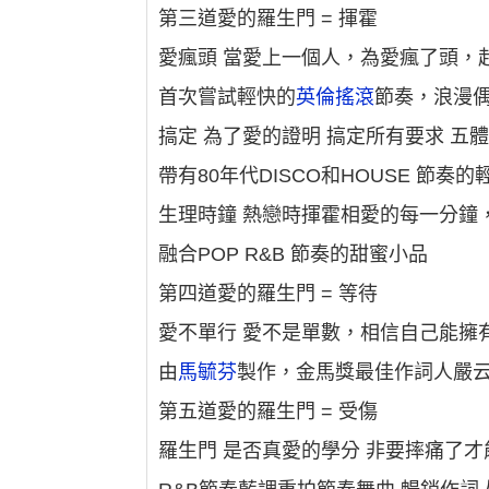
第三道愛的羅生門 = 揮霍
愛瘋頭 當愛上一個人，為愛瘋了頭，
首次嘗試輕快的
英倫搖滾
節奏，浪漫偶像
搞定 為了愛的證明 搞定所有要求 五
帶有80年代DISCO和HOUSE 節奏
生理時鐘 熱戀時揮霍相愛的每一分鐘
融合POP R&B 節奏的甜蜜小品
第四道愛的羅生門 = 等待
愛不單行 愛不是單數，相信自己能擁
由
馬毓芬
製作，金馬獎最佳作詞人嚴云農
第五道愛的羅生門 = 受傷
羅生門 是否真愛的學分 非要摔痛了