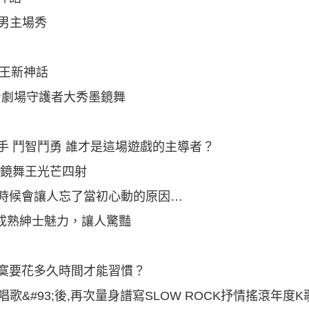
潮男主場秀
舞王新神話
身劇場守護者大秀墨鏡舞
手 鬥智鬥勇 誰才是這場遊戲的主導者？
 墨鏡舞王光芒四射
有時候會讓人忘了當初心動的原因…
現成熟紳士魅力，讓人驚豔
寞要花多久時間才能習慣？
我不會唱歌&#93;後,再次量身譜寫SLOW ROCK抒情搖滾年度K