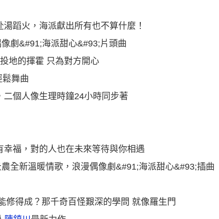
赴湯蹈火，海派獻出所有也不算什麼！
劇&#91;海派甜心&#93;片頭曲
體投地的揮霍 只為對方開心
的輕鬆舞曲
，二個人像生理時鐘24小時同步著
有幸福，對的人也在未來等待與你相遇
全新溫暖情歌，浪漫偶像劇&#91;海派甜心&#93;插曲
才能修得成？那千奇百怪艱深的學問 就像羅生門