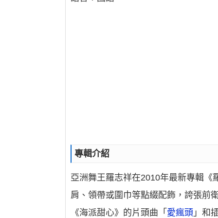
專輯介紹
亞洲舞王羅志祥在2010年最新專輯
肩、領帶或圍巾等點綴配飾，誇張前
《海派甜心》的片頭曲「
愛瘋頭
」和