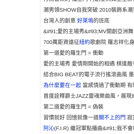
潮男領SHOW自我突破 2010裝飾系
台灣人的創意
好萊塢
的班底
&#91;愛的主場秀&#93;MV開創亞洲
700萬鉅資遠征
紐約
歌劇院 羅志祥化
第一道愛的羅生門 = 衝動
愛的主場秀 愛情剛開始的相遇 棋逢敵
結合BIG BEAT的電子流行搖滾曲風
為什麼要在一起
當感情過了衝動期 
首度詮釋爵士JAZZ靈魂樂曲風，展
第二道愛的羅生門 = 偽裝
習慣就好 回憶就像一道
關不上的門
寂
阿沁
(F.I.R) 繼冠軍點播曲&#91;