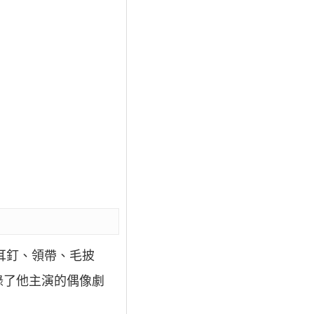
耳釘、領帶、毛披
錄了他主演的偶像劇