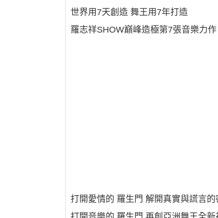
世界用7天創造 舞王用7年打造
羅志祥SHOW巔峰造極第7張音樂力作 &#
打開愛情的 羅生門 解開真實與謊言的
打開音樂的 羅生門 再創亞洲舞王全新