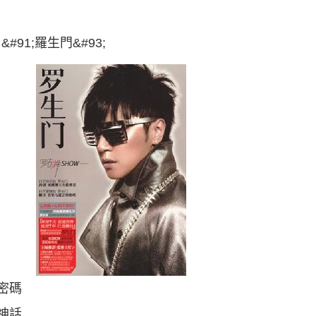
91;羅生門&#93;
密碼
神話