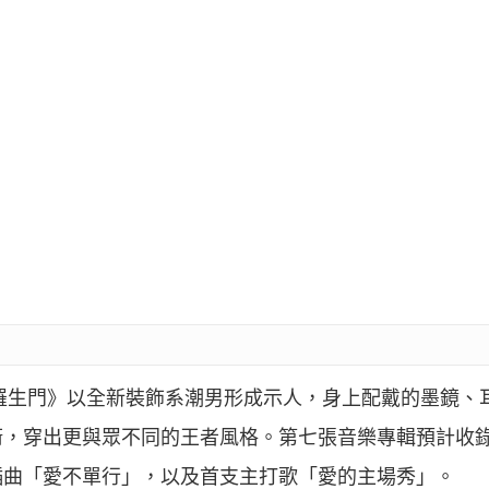
《羅生門》以全新裝飾系潮男形成示人，身上配戴的墨鏡、
衛，穿出更與眾不同的王者風格。第七張音樂專輯預計收
插曲「愛不單行」，以及首支主打歌「愛的主場秀」。