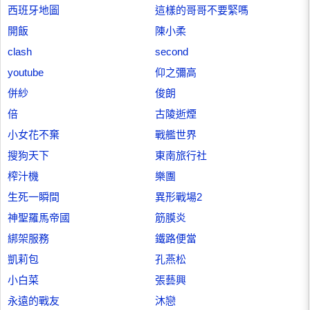
西班牙地圖
這樣的哥哥不要緊嗎
開飯
陳小柔
clash
second
youtube
仰之彌高
併紗
俊朗
倍
古陵逝煙
小女花不棄
戰艦世界
搜狗天下
東南旅行社
榨汁機
樂團
生死一瞬間
異形戰場2
神聖羅馬帝國
筋膜炎
綁架服務
鐵路便當
凱莉包
孔燕松
小白菜
張藝興
永遠的戰友
沐戀