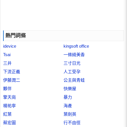
熱門詞條
idevice
kingsoft office
Tsai
一條綺美香
三井
三寸日光
下流正義
人工受孕
伊藤潤二
公主與青蛙
夥伴
快樂屋
擎天崗
暴力
楊祐寧
海產
紅葉
葉劍英
蔡宏圖
行不由徑