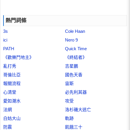
熱門詞條
3s
Cole Haan
ici
Nero 9
PATH
Quick Time
《歡樂鬥地主》
《終結者》
亂打秀
吉星鵬
哥倫比亞
國色天香
報關流程
宙斯
心清堂
必先利其器
愛如潮水
攻受
法網
洛杉磯大逃亡
白姑大山
軌跡
防震
飢餓三十