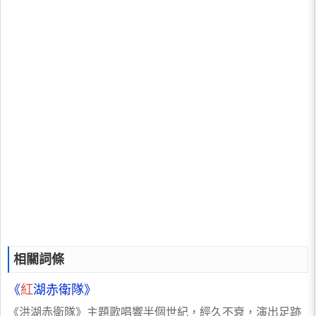
相關詞條
《
紅
湖赤衛隊》
《洪湖赤衛隊》主題歌唱響半個世紀，經久不衰，演出足跡