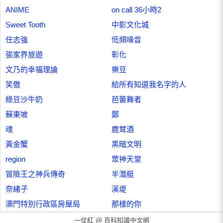
ANIME
on call 36小時2
Sweet Tooth
中影文化城
任志強
低頻噪音
張家界旅遊
彰化
文乃的幸福理論
樂豆
笑傲
給所有知道我名字的人
綠豆沙牛奶
芭蕾舞者
蘇東坡
鄭
魂
鹿茸酒
黃金蟹
黑暗文明
region
眾神天堂
冒險王之神兵傳奇
半潛艇
奈緒子
溪堤
澳門特別行政區房屋局
那樣的你
一仗紅 @
百科知識中文網