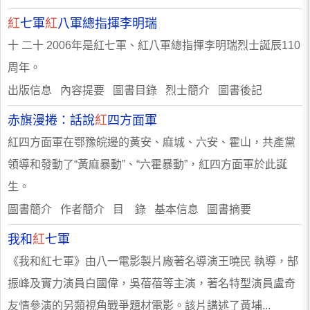
紅
七軍
紅
八軍總指揮李明瑞
十 二十 2006年是紅七軍、紅八軍總指揮李明瑞烈士誕辰110
周年。
出版信息 內容提要 圖書目錄 烈士簡介 圖書後記
赤旗漫捲：話說
紅
四方面軍
紅四方面軍在鄂豫皖邊的黃安、麻城、六安、霍山，共產黨
領導和發動了“黃麻暴動”、“六霍暴動”，紅四方面軍於此誕
生。
圖書簡介 作者簡介 目 錄 基本信息 圖書摘要
我和
紅
七軍
《我和紅七軍》由八一電影製片廠著名導演王曉民 執導，郜
振峰及實力演員白國偉，吳蓓蓓等主演，著名特型演員盧奇
友情參演的另類視角戰爭題材電影。該片講述了黃埔...