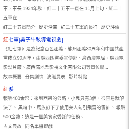
軍，軍長 1934年秋，紅二十五軍一直在 11月上旬，紅二十
五軍在
紅二十五軍簡介 歷史沿革 紅二十五軍的長征 歷史評價
紅
七軍[吳子牛執導電視劇]
《紅七軍》是為紀念百色起義、龍州起義80周年和中國共產
黨成立90周年，由廣西區黨委宣傳部、廣西廣電局、廣西電
影製片廠、廣西滿地樂影視文化有限公司等單位聯...
故事概要 分集劇情 演職員表 影片特點
紅
淚
報酬400金幣：來到西邊的公路，小鬼只有3個，很容易就解
決了。 黑暗中，馬族訂下了使用美人勾引飛雷的毒計。 報酬
500金幣：這是一個美食家委託的任務。
古文典故 同名單機遊戲