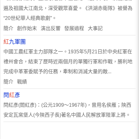
遍及祖國大江南北，深受觀眾喜愛。《洪湖赤衛隊》被譽為
“20世紀華人經典歌劇”。
簡介 創作始末 演出反響 發展過程 大事記
紅
九軍團
中國工農紅軍主力部隊之一。1935年5月21日於中央紅軍在
禮州會合，結束了歷時近兩個月的單獨行軍和作戰，勝利地
完成中革軍委賦予的任務，牽制和消滅大量的敵...
簡介 戰績
閆
紅
彥
閆紅彥(閻紅彥)：(公元1909～1967年)，曾用名侯雁；陝西
安定瓦窯堡人(今陝西子長)著名中國人民解放軍陸軍上將。