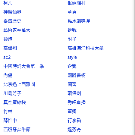
柯凡
猴硐貓村
神魔仙界
童貞
臺灣歷史
舞水端導彈
藝術家奉萬大
逆戰
鑄造
附子
高偉翔
高雄海洋科技大學
sc2
style
中國詩詞大會第一季
企鵝
內傷
兩腳書櫥
北京遇上西雅圖
國窖
川島芳子
環保劍
真空壓縮袋
秀吧直播
竹林
董卿
薛惟中
行李箱
西班牙奔牛節
達芬奇