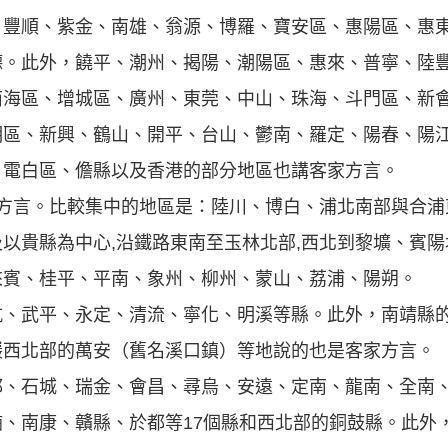
、豐順、紫金、南雄、翁源、博羅、寶安區、惠陽區、惠
德。此外，饒平、潮州、揭陽、潮陽區、惠來、普寧、陸
南海區、增城區、廣州、東莞、中山、珠海、斗門區、新
明區、新興、鶴山、開平、台山、鬱南、羅定、陽春、陽
、電白區、儋縣以及香港的部分地區也講客家方言。
大方言。比較集中的地區是：陸川、博白、浦北南部與合浦
以貴縣為中心,沿鐵路東南至玉林北部,西北到黎壙、賓陽
來賓、桂平、平南、象州、柳州、蒙山、荔浦、陽朔。
杭、武平、永定、清流、寧化、明溪等縣。此外，南靖縣
巖西北部的萬安（舊名溪口鎮）等地說的也是客家方言。
都、石城、瑞金、會昌、尋烏、安遠、定南、龍南、全南
、南康、贛縣、於都等17個縣和西北部的銅鼓縣。此外