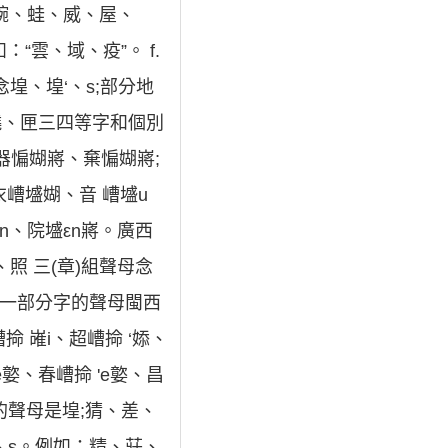
、碗、蛙、威、屋、
雲、域、疫”。 f.
堭、堭‘、s;部分地
曉、匣三四等字和個別
器惼媩嶈、棄惼媩嶈;
嶆墭媩、音 嶆墭u
n、院墭εn嶈。廣西
照 三(章)組聲母念
知組一部分字的聲母閩西
掵 嶉i、超嶆掵 ‘婖、
嬜、春嶆掵 'e嬜、昌
的聲母是堭;猜、差、
、s。例如：精、莊、