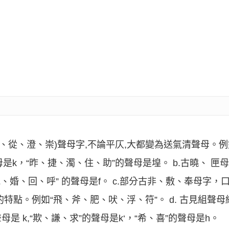
群、從、澄、崇)聲母字,不論平仄,大都變為送氣清聲母。例
聲母是k，“昨、捷、濁、住、助”的聲母是堭。 b.古曉、 匣
、婚、回、呼” 的聲母是f。 c.部分古非、敷、奉母字，
音的特點。例如“飛、斧、肥、吠、浮、符”。 d. 古見組聲
聲母是 k,“欺、謙、求”的聲母是k‘，“希、喜”的聲母是h。