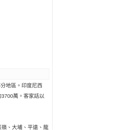
部分地區。印度尼西
700萬。客家話以
蕉嶺、大埔、平遠、龍