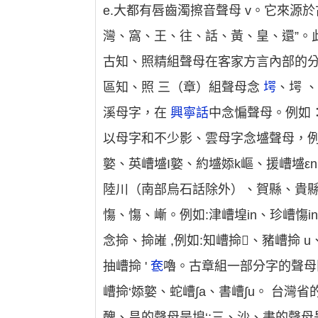
e.大都有唇齒濁擦音聲母 v。它來源
灣、窩、王、往、話、黃、皇、還”。此
古知、照精組聲母在客家方言內部的分
區知、照 三（章）組聲母念
堮
、堮 
溪母字，在
興寧話
中念惼聲母。例如：
以母字和不少影、雲母字念墭聲母，例
嬜、英嶆墭Ι嬜、約墭婖k嶇、援嶆墭εn
陸川（南部烏石話除外）、賀縣、貴縣客
慯、慯、嶃。例如:津嶆堭in、珍嶆慯i
念掵、掵嶉 ,例如:知嶆掵、豬嶆掵 u
抽嶆掵 '
奃
嚕。古章組一部分字的聲母閩
嶆掵‘婖嬜、蛇嶆∫a、書嶆∫u。 台
醜、昌的聲母是堭‘;三、沙、書的聲母