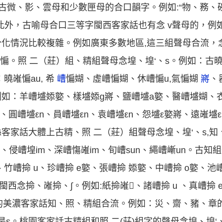
於古微、影、雲母和少數匣母的合口韻字。例如:“物、務
外，古喻母合口三等字閩西客家話也有念 v聲母的，例如：“
化情況比較複雜。例如廣東多數地區,這三組聲母合流，念
、惼。照 二（莊）組、精組聲母念堭、堭‘、s。例如：古
曉嶉惼au, 希
嶆
惼媩、虛嶆惼媩、休嶆惼u,氣惼媩
嶈
、
如：羊嶆墭婖嬜、樣墭婖ɡ嶈、鹽嶆墭a嬜、醫嶆墭媩、衣
、圓嶆墭εn、員嶆墭εn、袁嶆墭εn、怨墭ε嬜嶈、遠嶉墭ε
家話大體上古精、照 二（莊）組聲母念堭、堭‘、s,知、
n、侵嶆堭im、深嶆慯嶉im、旬嶆sun、繩嶆嶃un。古
、竹嶆掵 u、珍嶆掵 e嬜、張嶆掵 婖嬜、中嶆掵 o嬜、池嶆
西念掵、嶉掵、∫。例如:紙掵嶉、諸嶆掵 u 、真嶆掵 e
灣省的美濃客家話知、照、精組合流。例如：災、齋、豬、章
是s。桃園客家話古精組和照 二(莊)組字的聲母念堭、堭‘