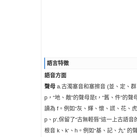
語言特徵
語音方面
聲母
a.古濁塞音和塞擦音 (並、定、
p，“地、敵”的聲母是t，“舊、件”的
讀為 f。例如“灰、輝、懷、謊、花、虎
p、p‘,保留了“古無輕唇”這一上古語
根音 k、k‘、h。例如“基、記、九” 的