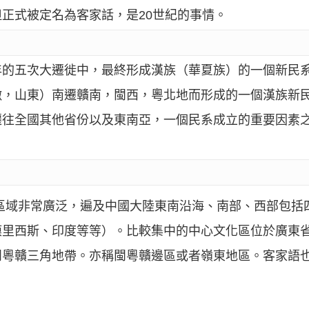
正式被定名為客家話，是20世紀的事情。
年的五次大遷徙中，最終形成漢族（華夏族）的一個新民
徽，山東）南遷贛南，閩西，粵北地而形成的一個漢族新
遷往全國其他省份以及東南亞，一個民系成立的重要因素
。
區域非常廣泛，遍及中國大陸東南沿海、南部、西部包括
模里西斯、印度等等）。比較集中的中心文化區位於廣東
閩粵贛三角地帶。亦稱閩粵贛邊區或者嶺東地區。客家語