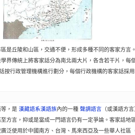
布區是丘陵和山區，交通不便，形成多種不同的客家方言
陸學界傳統上將客家話分為南北兩大片，各含若干片，每
家話按行政管理機構進行劃分，每個行政機構的客家話採
語等，是
漢藏語系漢語族
內的一種
聲調語言
（或漢語方言
屬至方言，抑或是當成一門語言仍有一定爭論。客家話地
被廣泛使用於中國南方、台灣、馬來西亞及一些華人社區