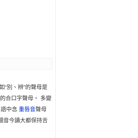
如“別、辨”的聲母是
母的合口字聲母， 多變
口語中念
重唇音
聲母
母細音今讀大都保持舌