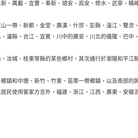
永新、萬載、宜豐、奉新、靖安、高安、修水、武寧、橫
東山一帶、新都、金堂、廣漢、什邡、彭縣、溫江、雙流
昌、瀘縣、合江、宜賓，川中的廣安，川北的儀隴、巴中
縣、汝城、桂東等縣的某些鄉村，其次通行於瀏陽和平江
各鄉鎮和中壢、新竹、竹東、苗栗一帶鄉鎮，以及南部的
族居民使用客家方言外，福建、浙江、江西、廣東、安徽