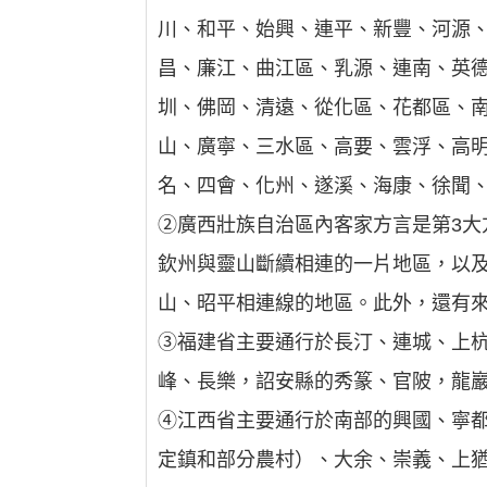
川、和平、始興、連平、新豐、河源
昌、廉江、曲江區、乳源、連南、英
圳、佛岡、清遠、從化區、花都區、
山、廣寧、三水區、高要、雲浮、高
名、四會、化州、遂溪、海康、徐聞
②廣西壯族自治區內客家方言是第3
欽州與靈山斷續相連的一片地區，以及
山、昭平相連線的地區。此外，還有
③福建省主要通行於長汀、連城、上
峰、長樂，詔安縣的秀篆、官陂，龍
④江西省主要通行於南部的興國、寧
定鎮和部分農村）、大余、崇義、上猶